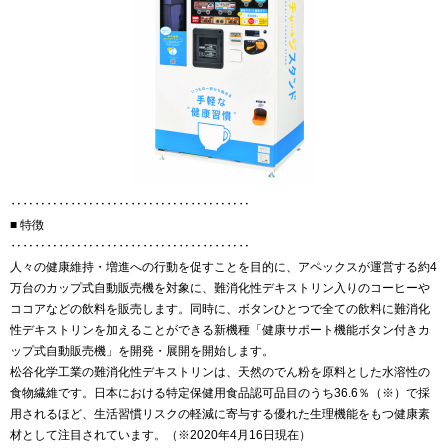
‥‥‥‥‥‥‥‥‥‥‥‥‥‥‥‥‥‥‥‥
■ 特徴
‥‥‥‥‥‥‥‥‥‥‥‥‥‥‥‥‥‥‥‥
人々の健康維持・増進への行動を促すことを目的に、アペックスが運営する約4
万台のカップ式自動販売機を対象に、難消化性デキストリン入りのコーヒーや
ココアなどの飲料を販売します。同時に、ボタンひとつで全ての飲料に難消化
性デキストリンを加えることができる新機種「健康サポート機能ボタン付きカ
ップ式自動販売機」を開発・展開を開始します。
松谷化学工業の難消化性デキストリンは、天然のでん粉を原料とした水溶性の
食物繊維です。日本における特定保健用食品認可品目のうち36.6％（※）で採
用されるほど、生活習慣リスクの軽減に寄与する優れた生理機能をもつ健康素
材として注目されています。（※2020年4月16日現在）