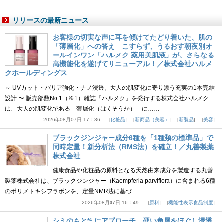
リリースの最新ニュース
お客様の切実な声に耳を傾けてたどり着いた、肌の
「薄層化」への答え こすらず、うるおす朝夜別オ
ールインワン「ハルメク 薬用美肌液」が、さらなる
高機能化を遂げてリニューアル！／株式会社ハルメ
クホールディングス
～ UVカット・バリア強化・ナノ浸透。大人の肌変化に寄り添う充実の1本完結
設計 〜 販売部数No.1（※1）雑誌『ハルメク』を発行する株式会社ハルメク
は、大人の肌変化である「薄層化（はくそうか）」に……
2026年08月07日 17：36
化粧品
新商品（美容）
新製品
美容
ブラックジンジャー成分6種を「1種類の標準品」で
同時定量！新分析法（RMS法）を確立！／丸善製薬
株式会社
健康食品や化粧品の原料となる天然由来成分を製造する丸善
製薬株式会社は、ブラックジンジャー（Kaempferia parviflora）に含まれる6種
のポリメトキシフラボンを、定量NMR法に基づ……
2026年08月07日 16：49
原料
機能性表示食品制度
シミのもと*¹ にアプローチ、硬い角層をほぐし浸透