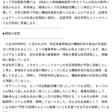
カップ式自動販売機では、1杯あたり食物繊維換算で約５グラムが好みの飲料に
添加されます。利用者は、職場のカップ式自動販売機という身近なサービスを
通して、日常の飲料で手軽に機能性素材を取り入れることができます。設置先
にはアペックスの社員が定期的に巡回し、品質管理、衛生管理などメンテナン
スを日常的に実施します。
‥‥‥‥‥‥‥‥‥‥‥‥‥‥‥‥‥‥‥‥
■ 開発の背景
‥‥‥‥‥‥‥‥‥‥‥‥‥‥‥‥‥‥‥‥
「人生100年時代」と言われる中、特定保健用食品や機能性表示食品の市場拡
大に代表されるように、人々の健康寿命への関心が高まり続けています。個人
だけでなく企業も、自社従業員の健康維持・増進を重要な経営課題とし、積極
的に推進しています。
松谷化学工業は、メタボリックシンドロームや生活習慣病の予防に貢献したい
と考え、多様化する生活者の嗜好とニーズに応える機能性表示食品を開発・提
案してきました。同時に、予防医学的な観点から、機能性素材の日常的な摂取
を啓蒙していました。
一方アペックスは、カップ式自動販売機で培ったノウハウを活用し、すべての
人が味わう楽しみを末永く持つことに貢献したいと考え、最優先課題として、
高齢者をはじめ飲み込みが難しい方の誤嚥を予防する「とろみ付き飲料」の自
動調理システムを開発・展開してまいりました。次なる社会貢献として、病気
になる前の“予防”の段階から人々の健康づくりを支援できる方法を模索していま