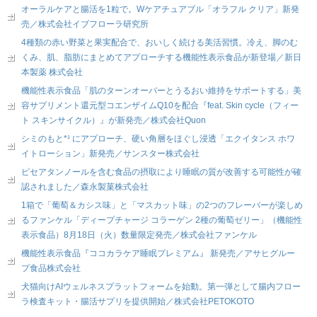
オーラルケアと腸活を1粒で。Wケアチュアブル「オラフル クリア」新発
売／株式会社イブフローラ研究所
4種類の赤い野菜と果実配合で、おいしく続ける美活習慣。冷え、脚のむ
くみ、肌、脂肪にまとめてアプローチする機能性表示食品が新登場／新日
本製薬 株式会社
機能性表示食品「肌のターンオーバーとうるおい維持をサポートする」美
容サプリメント還元型コエンザイムQ10を配合『feat. Skin cycle（フィー
ト スキンサイクル）』が新発売／株式会社Quon
シミのもと*¹ にアプローチ、硬い角層をほぐし浸透「エクイタンス ホワ
イトローション」新発売／サンスター株式会社
ピセアタンノールを含む食品の摂取により睡眠の質が改善する可能性が確
認されました／森永製菓株式会社
1箱で「葡萄＆カシス味」と「マスカット味」の2つのフレーバーが楽しめ
るファンケル「ディープチャージ コラーゲン 2種の葡萄ゼリー」（機能性
表示食品）8月18日（火）数量限定発売／株式会社ファンケル
機能性表示食品『ココカラケア睡眠プレミアム』 新発売／アサヒグルー
プ食品株式会社
犬猫向けAIウェルネスプラットフォームを始動。第一弾として腸内フロー
ラ検査キット・腸活サプリを提供開始／株式会社PETOKOTO