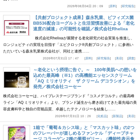
2026年08月04日 20：09
原料
研究報告
【共創プロジェクト成果】森永乳業、ビフィズス菌
BB536配合ヨーグルトと生活習慣改善による「老化
速度の減速」の可能性を確認／株式会社Rhelixa
株式会社Rhelixaが展開する老化研究の社会実装を推進し、
ロンジェビティの実現を目指す「エピクロック®共創プロジェクト」に参画い
ただいている森永乳業株式会社が、同社と連携……
2026年07月31日 17：47
原料
研究報告
美容
調査
～老化という摂理に告ぐ。～ 100年美肌への想いを
込めた最高峰（※1）の高機能エッセンスクリーム
「AQ ミリオリティ ザ クリーム デコラシオン」を
発売／株式会社コーセー
株式会社コーセーは、ハイプレステージブランド『コスメデコルテ』の最高峰
ライン「AQ ミリオリティ」より、ブランド誕生から磨き続けてきた最先端の美
容皮膚科学と独自の官能品質、卓越したテクノロジーを結集し……
2026年07月31日 10：26
化粧品
新製品
美容
1箱で「葡萄＆カシス味」と「マスカット味」の2つ
のフレーバーが楽しめるファンケル「ディープチャ
ージ コラーゲン 2種の葡萄ゼリー」（機能性表示食