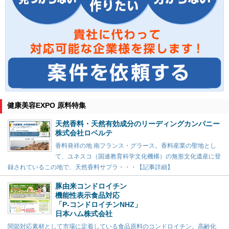
健康美容EXPO 原料特集
天然香料・天然有効成分のリーディングカンパニー
株式会社ロベルテ
香料発祥の地 南フランス・グラース。香料産業の聖地とし
て、ユネスコ（国連教育科学文化機構）の無形文化遺産に登
録されているこの地で、天然香料サプラ・・・【記事詳細】
豚由来コンドロイチン
機能性表示食品対応
「P-コンドロイチンNHZ」
日本ハム株式会社
関節対応素材として市場に定着している食品原料のコンドロイチン。高齢化