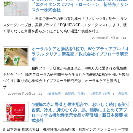
「エクイタンス ホワイトローション」新発売／サン
スター株式会社
～日本で唯一*² の美白有効成分「リノレックS」配合～ サン
スターグループは、美容ブランド「EQUITANCE（エクイタンス）」より、硬
く厚くなった角層を柔らかくほぐして高い浸透*³ 実感を叶え……
2026年08月07日 09：44
オーラルケアと腸活を1粒で。Wケアチュアブル「オ
ラフル クリア」新発売／株式会社イブフローラ研究
所
腸内フローラ研究から生まれた、400万人に愛される乳酸菌
を配合（※） 腸内フローラの研究開発から生まれた乳酸菌AD株®を用いた製品
づくりに取り組む株式会社イブフローラ研究所は、オーラルケアと腸活を
サ……
2026年08月06日 18：21
健康食品
新商品（健康）
新商品（美容）
新製品
4種類の赤い野菜と果実配合で、おいしく続ける美活
習慣。冷え、脚のむくみ、肌、脂肪にまとめてアプ
ローチする機能性表示食品が新登場／新日本製薬 株
式会社
新日本製薬 株式会社は、機能性表示食品粉末・顆粒インスタントコーヒー市場