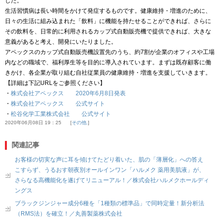
した。
生活習慣病は長い時間をかけて発症するものです。健康維持・増進のために、
日々の生活に組み込まれた「飲料」に機能を持たせることができれば、さらに
その飲料を、日常的に利用されるカップ式自動販売機で提供できれば、大きな
意義があると考え、開発にいたりました。
アペックスのカップ式自動販売機設置先のうち、約7割が企業のオフィスや工場
内などの職域で、福利厚生等を目的に導入されています。まずは既存顧客に働
きかけ、各企業が取り組む自社従業員の健康維持・増進を支援していきます。
【詳細は下記URLをご参照ください】
・
株式会社アペックス 2020年6月8日発表
・
株式会社アペックス 公式サイト
・
松谷化学工業株式会社 公式サイト
2020年06月08日 19：25
その他.
関連記事
お客様の切実な声に耳を傾けてたどり着いた、肌の「薄層化」への答え
こすらず、うるおす朝夜別オールインワン「ハルメク 薬用美肌液」が、
さらなる高機能化を遂げてリニューアル！／株式会社ハルメクホールディ
ングス
ブラックジンジャー成分6種を「1種類の標準品」で同時定量！新分析法
（RMS法）を確立！／丸善製薬株式会社