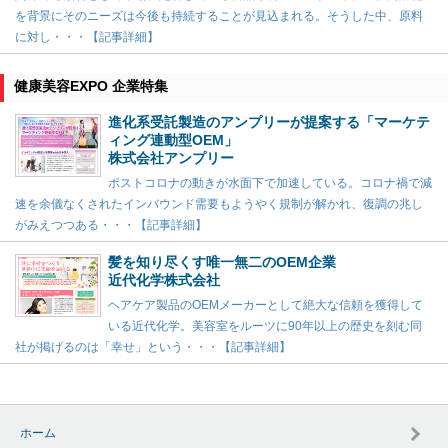
を背景にそのニーズは今後も持続することが見込まれる。そうした中、原料
に対し・・・【記事詳細】
健康美容EXPO 企業特集
進化系受託製造のアンプリーが提案する「マーケテ
ィング連動型OEM」
株式会社アンプリー
ポストコロナの動きが水面下で加速している。コロナ禍で減
速を余儀なくされたインバウンド需要もようやく規制が解かれ、復調の兆し
がみえつつある・・・【記事詳細】
髪を知り尽くす唯一無二のOEM企業
近代化学株式会社
ヘアケア製品のOEMメーカーとして絶大な信頼を獲得して
いる近代化学。美容室をルーツに90年以上の歴史を刻む同
社が掲げるのは「幸せ」という・・・【記事詳細】
ホーム