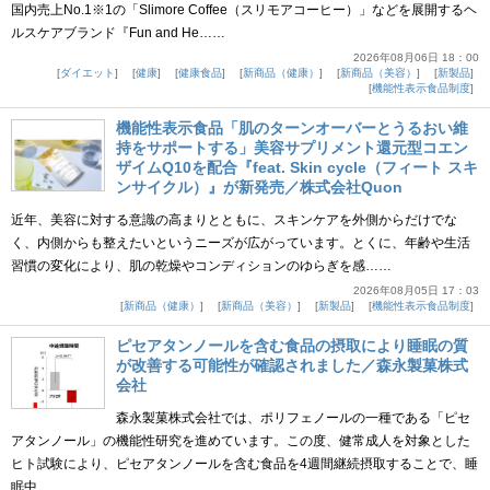
国内売上No.1※1の「Slimore Coffee（スリモアコーヒー）」などを展開するヘ
ルスケアブランド『Fun and He……
2026年08月06日 18：00
ダイエット
健康
健康食品
新商品（健康）
新商品（美容）
新製品
機能性表示食品制度
機能性表示食品「肌のターンオーバーとうるおい維
持をサポートする」美容サプリメント還元型コエン
ザイムQ10を配合『feat. Skin cycle（フィート スキ
ンサイクル）』が新発売／株式会社Quon
近年、美容に対する意識の高まりとともに、スキンケアを外側からだけでな
く、内側からも整えたいというニーズが広がっています。とくに、年齢や生活
習慣の変化により、肌の乾燥やコンディションのゆらぎを感……
2026年08月05日 17：03
新商品（健康）
新商品（美容）
新製品
機能性表示食品制度
ピセアタンノールを含む食品の摂取により睡眠の質
が改善する可能性が確認されました／森永製菓株式
会社
森永製菓株式会社では、ポリフェノールの一種である「ピセ
アタンノール」の機能性研究を進めています。この度、健常成人を対象とした
ヒト試験により、ピセアタンノールを含む食品を4週間継続摂取することで、睡
眠中……