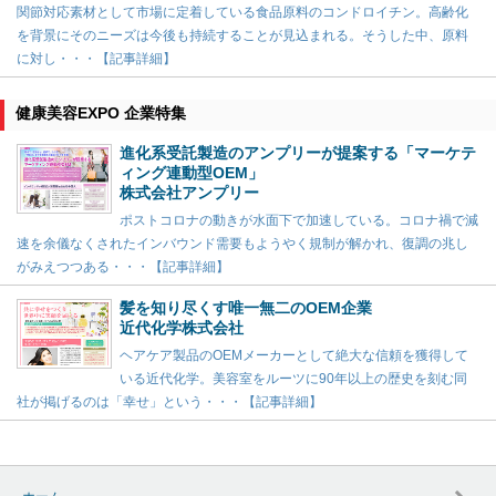
関節対応素材として市場に定着している食品原料のコンドロイチン。高齢化
を背景にそのニーズは今後も持続することが見込まれる。そうした中、原料
に対し・・・【記事詳細】
健康美容EXPO 企業特集
進化系受託製造のアンプリーが提案する「マーケテ
ィング連動型OEM」
株式会社アンプリー
ポストコロナの動きが水面下で加速している。コロナ禍で減
速を余儀なくされたインバウンド需要もようやく規制が解かれ、復調の兆し
がみえつつある・・・【記事詳細】
髪を知り尽くす唯一無二のOEM企業
近代化学株式会社
ヘアケア製品のOEMメーカーとして絶大な信頼を獲得して
いる近代化学。美容室をルーツに90年以上の歴史を刻む同
社が掲げるのは「幸せ」という・・・【記事詳細】