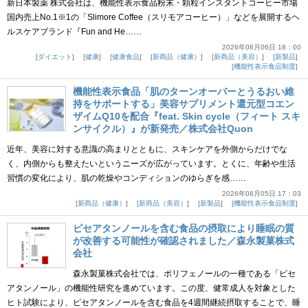
新日本製薬 株式会社は、機能性表示食品粉末・顆粒インスタントコーヒー市場
国内売上No.1※1の「Slimore Coffee（スリモアコーヒー）」などを展開するヘ
ルスケアブランド『Fun and He……
2026年08月06日 18：00
ダイエット
健康
健康食品
新商品（健康）
新商品（美容）
新製品
機能性表示食品制度
機能性表示食品「肌のターンオーバーとうるおい維
持をサポートする」美容サプリメント還元型コエン
ザイムQ10を配合『feat. Skin cycle（フィート スキ
ンサイクル）』が新発売／株式会社Quon
近年、美容に対する意識の高まりとともに、スキンケアを外側からだけでな
く、内側からも整えたいというニーズが広がっています。とくに、年齢や生活
習慣の変化により、肌の乾燥やコンディションのゆらぎを感……
2026年08月05日 17：03
新商品（健康）
新商品（美容）
新製品
機能性表示食品制度
ピセアタンノールを含む食品の摂取により睡眠の質
が改善する可能性が確認されました／森永製菓株式
会社
森永製菓株式会社では、ポリフェノールの一種である「ピセ
アタンノール」の機能性研究を進めています。この度、健常成人を対象とした
ヒト試験により、ピセアタンノールを含む食品を4週間継続摂取することで、睡