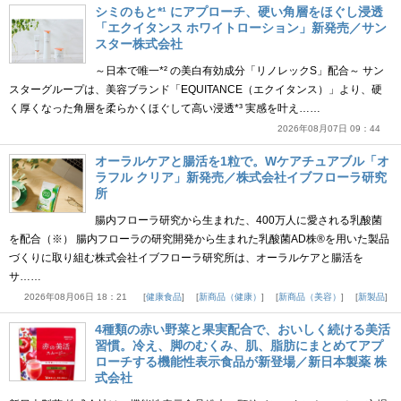
シミのもと*¹ にアプローチ、硬い角層をほぐし浸透
「エクイタンス ホワイトローション」新発売／サン
スター株式会社
～日本で唯一*² の美白有効成分「リノレックS」配合～ サン
スターグループは、美容ブランド「EQUITANCE（エクイタンス）」より、硬
く厚くなった角層を柔らかくほぐして高い浸透*³ 実感を叶え……
2026年08月07日 09：44
オーラルケアと腸活を1粒で。Wケアチュアブル「オ
ラフル クリア」新発売／株式会社イブフローラ研究
所
腸内フローラ研究から生まれた、400万人に愛される乳酸菌
を配合（※） 腸内フローラの研究開発から生まれた乳酸菌AD株®を用いた製品
づくりに取り組む株式会社イブフローラ研究所は、オーラルケアと腸活を
サ……
2026年08月06日 18：21
健康食品
新商品（健康）
新商品（美容）
新製品
4種類の赤い野菜と果実配合で、おいしく続ける美活
習慣。冷え、脚のむくみ、肌、脂肪にまとめてアプ
ローチする機能性表示食品が新登場／新日本製薬 株
式会社