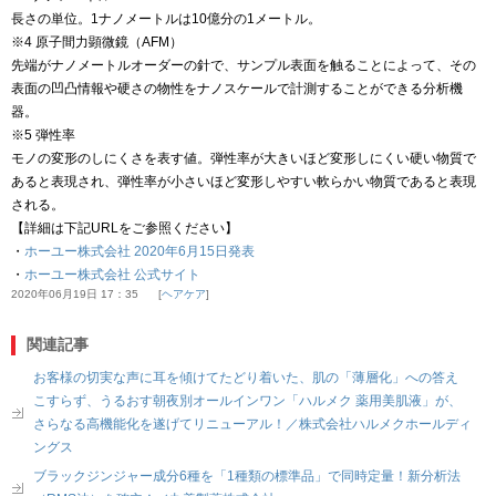
長さの単位。1ナノメートルは10億分の1メートル。
※4 原子間力顕微鏡（AFM）
先端がナノメートルオーダーの針で、サンプル表面を触ることによって、その
表面の凹凸情報や硬さの物性をナノスケールで計測することができる分析機
器。
※5 弾性率
モノの変形のしにくさを表す値。弾性率が大きいほど変形しにくい硬い物質で
あると表現され、弾性率が小さいほど変形しやすい軟らかい物質であると表現
される。
【詳細は下記URLをご参照ください】
・
ホーユー株式会社 2020年6月15日発表
・
ホーユー株式会社 公式サイト
2020年06月19日 17：35
ヘアケア
関連記事
お客様の切実な声に耳を傾けてたどり着いた、肌の「薄層化」への答え
こすらず、うるおす朝夜別オールインワン「ハルメク 薬用美肌液」が、
さらなる高機能化を遂げてリニューアル！／株式会社ハルメクホールディ
ングス
ブラックジンジャー成分6種を「1種類の標準品」で同時定量！新分析法