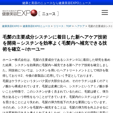
健康と美容のニュースなら健康美容EXPOニュース
健康美容EXPO
健康美容EXPOニュース
リリース：TOP
ヘアケア
毛髪の主要成分シスチ
毛髪の主要成分シスチンに着目した新ヘアケア技術
を開発～シスチンを効率よく毛髪内へ補充できる技
術を確立～/ホーユー
ホーユー株式会社は、毛髪の主要成分であるシスチン※1に着目した研究を進め
た結果、シスチンを効果的に毛髪内へ補充できる新ヘアケア技術を確立しまし
た。同技術については、シスチンを用いたヘアトリートメントとして特許を取
得しており※2、今後の新製品に応用していく予定としております。
毛髪はケラチンというタンパク質が大部分を占め、そのケラチンは多くのアミ
ノ酸から構成されています。毛髪は皮膚に比べ、シスチンというアミノ酸が多
いことが特徴で、このシスチンが多く含まれているために、毛髪は硬く、弾力
性があるという特性をもつことができています。毛髪内のシスチンはダメージ
を受けることにより失われ、毛髪の弾力性低下の大きな要因になっています。
そのため、シスチンを毛髪内へ補充することは、毛髪の弾力性を向上させるに
は大変有効であると考えられてきましたが、シスチンは水などの溶剤に非常に