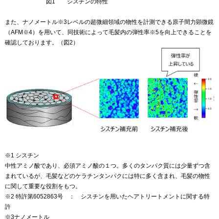
図1 シスチンの特性
また、ナノメートル※3レベルの超微細領域の物性を計測できる原子間力顕微鏡
（AFM※4）を用いて、同技術によって毛髪内の弾性率※5を向上できることを
確認しております。（図2）
※1 シスチン
中性アミノ酸であり、必須アミノ酸の１つ。多くのタンパク質には少量ずつ含
まれているが、毛髪などのケラチンタンパクには特に多く含まれ、毛髪の物性
に関して重要な役割をもつ。
※2 特許第6052863号 ： シスチンを用いたヘアトリートメントに関する特
許
※3ナノメートル