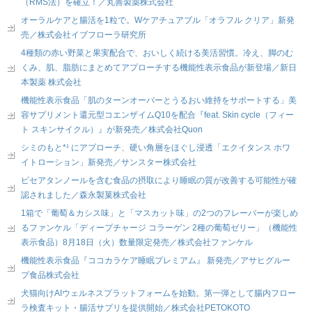
（RMS法）を確立！／丸善製薬株式会社
オーラルケアと腸活を1粒で。Wケアチュアブル「オラフル クリア」新発
売／株式会社イブフローラ研究所
4種類の赤い野菜と果実配合で、おいしく続ける美活習慣。冷え、脚のむ
くみ、肌、脂肪にまとめてアプローチする機能性表示食品が新登場／新日
本製薬 株式会社
機能性表示食品「肌のターンオーバーとうるおい維持をサポートする」美
容サプリメント還元型コエンザイムQ10を配合『feat. Skin cycle（フィー
ト スキンサイクル）』が新発売／株式会社Quon
シミのもと*¹ にアプローチ、硬い角層をほぐし浸透「エクイタンス ホワ
イトローション」新発売／サンスター株式会社
ピセアタンノールを含む食品の摂取により睡眠の質が改善する可能性が確
認されました／森永製菓株式会社
1箱で「葡萄＆カシス味」と「マスカット味」の2つのフレーバーが楽しめ
るファンケル「ディープチャージ コラーゲン 2種の葡萄ゼリー」（機能性
表示食品）8月18日（火）数量限定発売／株式会社ファンケル
機能性表示食品『ココカラケア睡眠プレミアム』 新発売／アサヒグルー
プ食品株式会社
犬猫向けAIウェルネスプラットフォームを始動。第一弾として腸内フロー
ラ検査キット・腸活サプリを提供開始／株式会社PETOKOTO