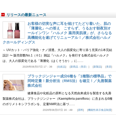
リリースの最新ニュース
お客様の切実な声に耳を傾けてたどり着いた、肌の
「薄層化」への答え こすらず、うるおす朝夜別オ
ールインワン「ハルメク 薬用美肌液」が、さらなる
高機能化を遂げてリニューアル！／株式会社ハルメ
クホールディングス
～ UVカット・バリア強化・ナノ浸透。大人の肌変化に寄り添う充実の1本完結
設計 〜 販売部数No.1（※1）雑誌『ハルメク』を発行する株式会社ハルメク
は、大人の肌変化である「薄層化（はくそうか）」に……
2026年08月07日 17：36
化粧品
新商品（美容）
新製品
美容
ブラックジンジャー成分6種を「1種類の標準品」で
同時定量！新分析法（RMS法）を確立！／丸善製薬
株式会社
健康食品や化粧品の原料となる天然由来成分を製造する丸善
製薬株式会社は、ブラックジンジャー（Kaempferia parviflora）に含まれる6種
のポリメトキシフラボンを、定量NMR法に基づ……
2026年08月07日 16：49
原料
機能性表示食品制度