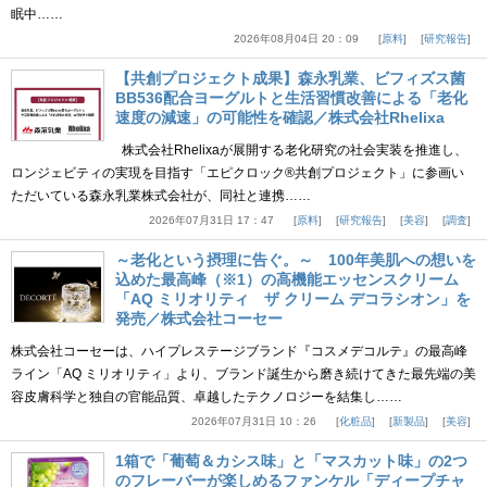
眠中……
2026年08月04日 20：09
原料
研究報告
【共創プロジェクト成果】森永乳業、ビフィズス菌
BB536配合ヨーグルトと生活習慣改善による「老化
速度の減速」の可能性を確認／株式会社Rhelixa
株式会社Rhelixaが展開する老化研究の社会実装を推進し、
ロンジェビティの実現を目指す「エピクロック®共創プロジェクト」に参画い
ただいている森永乳業株式会社が、同社と連携……
2026年07月31日 17：47
原料
研究報告
美容
調査
～老化という摂理に告ぐ。～ 100年美肌への想いを
込めた最高峰（※1）の高機能エッセンスクリーム
「AQ ミリオリティ ザ クリーム デコラシオン」を
発売／株式会社コーセー
株式会社コーセーは、ハイプレステージブランド『コスメデコルテ』の最高峰
ライン「AQ ミリオリティ」より、ブランド誕生から磨き続けてきた最先端の美
容皮膚科学と独自の官能品質、卓越したテクノロジーを結集し……
2026年07月31日 10：26
化粧品
新製品
美容
1箱で「葡萄＆カシス味」と「マスカット味」の2つ
のフレーバーが楽しめるファンケル「ディープチャ