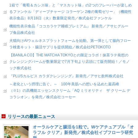
1箱で「葡萄＆カシス味」と「マスカット味」の2つのフレーバーが楽しめ
るファンケル「ディープチャージ コラーゲン 2種の葡萄ゼリー」（機能性
表示食品）8月18日（火）数量限定発売／株式会社ファンケル
機能性表示食品『ココカラケア睡眠プレミアム』 新発売／アサヒグルー
プ食品株式会社
犬猫向けAIウェルネスプラットフォームを始動。第一弾として腸内フロー
ラ検査キット・腸活サプリを提供開始／株式会社PETOKOTO
【BANILA CO】THE MATCHA TOKYOとの限定コラボ！抹茶ラテ発想の
クレンジングバームが数量限定で7月下旬より店頭にて販売開始！／モノ
ック株式会社
『PLUSカルピス カラダクレンジング』新発売／アサヒ飲料株式会社
～老化という摂理に告ぐ。～ 100年美肌への想いを込めた最高峰
（※1）の高機能エッセンスクリーム「AQ ミリオリティ ザ クリーム デ
コラシオン」を発売／株式会社コーセー
リリースの最新ニュース
オーラルケアと腸活を1粒で。Wケアチュアブル「オ
ラフル クリア」新発売／株式会社イブフローラ研究