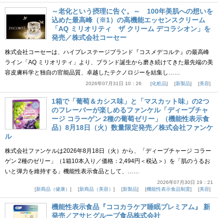
～老化という摂理に告ぐ。～ 100年美肌への想いを
込めた最高峰（※1）の高機能エッセンスクリーム
「AQ ミリオリティ ザ クリーム デコラシオン」を
発売／株式会社コーセー
株式会社コーセーは、ハイプレステージブランド『コスメデコルテ』の最高峰
ライン「AQ ミリオリティ」より、ブランド誕生から磨き続けてきた最先端の美
容皮膚科学と独自の官能品質、卓越したテクノロジーを結集し……
2026年07月31日 10：26
化粧品
新製品
美容
1箱で「葡萄＆カシス味」と「マスカット味」の2つ
のフレーバーが楽しめるファンケル「ディープチャ
ージ コラーゲン 2種の葡萄ゼリー」（機能性表示食
品）8月18日（火）数量限定発売／株式会社ファンケ
ル
株式会社ファンケルは2026年8月18日（火）から、「ディープチャージ コラー
ゲン 2種のゼリー」（1箱10本入り／価格：2,494円＜税込＞）を「肌のうるお
いと弾力を維持する」機能性表示食品として、……
2026年07月30日 19：21
新商品（健康）
新商品（美容）
新製品
機能性表示食品制度
美容
機能性表示食品『ココカラケア睡眠プレミアム』 新
発売／アサヒグループ食品株式会社