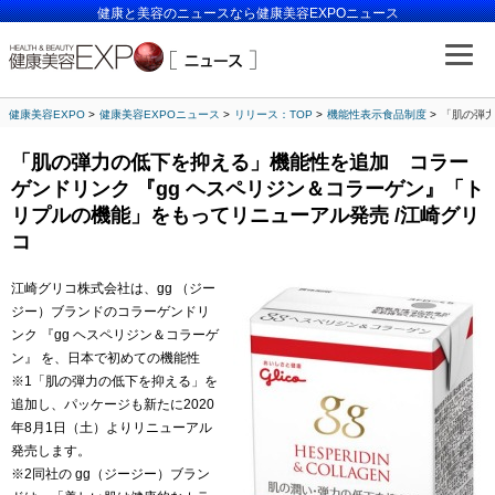
健康と美容のニュースなら健康美容EXPOニュース
健康美容EXPO
健康美容EXPOニュース
リリース：TOP
機能性表示食品制度
「肌の弾力
「肌の弾力の低下を抑える」機能性を追加 コラー
ゲンドリンク 『gg ヘスペリジン＆コラーゲン』「ト
リプルの機能」をもってリニューアル発売 /江崎グリ
コ
江崎グリコ株式会社は、gg （ジー
ジー）ブランドのコラーゲンドリ
ンク 『gg ヘスペリジン＆コラーゲ
ン』 を、日本で初めての機能性
※1「肌の弾力の低下を抑える」を
追加し、パッケージも新たに2020
年8月1日（土）よりリニューアル
発売します。
※2同社の gg（ジージー）ブラン