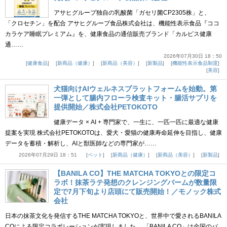
アサヒグループ独自の乳酸菌「ガセリ菌CP2305株」と、
「クロセチン」を配合 アサヒグループ食品株式会社は、機能性表示食品『ココ
カラケア睡眠プレミアム』を、健康食品の通信販売ブランド「カルピス健康
通……
2026年07月30日 18：50
健康食品
新商品（健康）
新商品（美容）
新製品
機能性表示食品制度
美容
犬猫向けAIウェルネスプラットフォームを始動。第
一弾として腸内フローラ検査キット・腸活サプリを
提供開始／株式会社PETOKOTO
健康データ × AI + 専門家で、一生に、一匹一匹に最適な健康
提案を実現 株式会社PETOKOTOは、愛犬・愛猫の健康寿命延伸を目指し、健康
データを蓄積・解析し、AIと獣医師などの専門家が……
2026年07月29日 18：51
ペット
新商品（健康）
新商品（美容）
新製品
【BANILA CO】THE MATCHA TOKYOとの限定コ
ラボ！抹茶ラテ発想のクレンジングバームが数量限
定で7月下旬より店頭にて販売開始！／モノック株式
会社
日本の抹茶文化を発信するTHE MATCHA TOKYOと、世界中で愛されるBANILA
COによる限定コラボレーションが実現しました。 「BANILA CO」は全国のバ