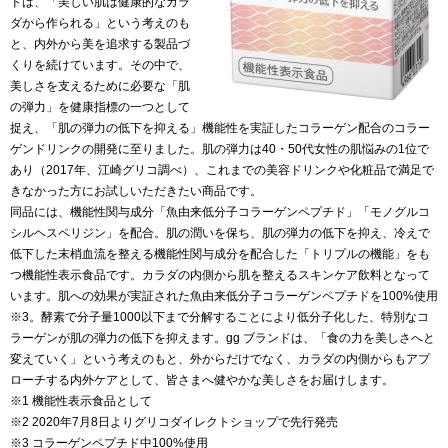
ドは、「美しい肌は健康的なカラ
ダから作られる」という考えのも
と、内外から美を追求する製品づ
くりを続けています。その中で、
美しさを支えるために必要な「肌
の弾力」を健康指標の一つとして
捉え、「肌の弾力の低下を抑える」機能性を実証したコラーゲン配合のコラー
ゲンドリンクの開発に至りました。肌の弾力は40・50代女性の肌悩みの1位で
あり（2017年、江崎グリコ調べ）、これまでの美容ドリンクや化粧品で満足で
きなかった方にお試しいただきたい商品です。
同品には、機能性関与成分「魚由来低分子コラーゲンペプチド」「モノグルコ
シルヘスペリジン」を配合。肌の潤いを保ち、肌の弾力の低下を抑え、冷えで
低下した末梢血流を整える機能性関与成分を配合した「トリプルの機能」をも
つ機能性表示食品です。カラダの内側から肌を整えるスキンケア飲料となって
います。肌への効果が実証された魚由来低分子コラーゲンペプチドを100%使用
※3。酵素で分子量1000以下まで分解することにより低分子化した、特別なコ
ラーゲンが肌の弾力の低下を抑えます。gg ブランドは、「食の力を美しさへと
変えていく」という考えのもと、外からだけでなく、カラダの内側からもアプ
ローチする内外ケアとして、皆さまへ健やかな美しさをお届けします。
※1 機能性表示食品として
※2 2020年7月8日よりグリコダイレクトショップで先行発売
※3 コラーゲンペプチド中100%使用