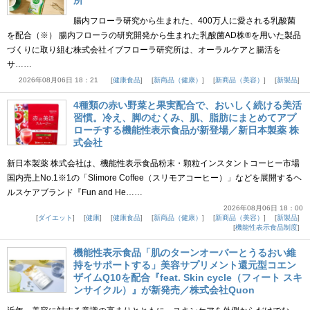
所
腸内フローラ研究から生まれた、400万人に愛される乳酸菌
を配合（※） 腸内フローラの研究開発から生まれた乳酸菌AD株®を用いた製品
づくりに取り組む株式会社イブフローラ研究所は、オーラルケアと腸活を
サ……
2026年08月06日 18：21
健康食品
新商品（健康）
新商品（美容）
新製品
4種類の赤い野菜と果実配合で、おいしく続ける美活
習慣。冷え、脚のむくみ、肌、脂肪にまとめてアプ
ローチする機能性表示食品が新登場／新日本製薬 株
式会社
新日本製薬 株式会社は、機能性表示食品粉末・顆粒インスタントコーヒー市場
国内売上No.1※1の「Slimore Coffee（スリモアコーヒー）」などを展開するヘ
ルスケアブランド『Fun and He……
2026年08月06日 18：00
ダイエット
健康
健康食品
新商品（健康）
新商品（美容）
新製品
機能性表示食品制度
機能性表示食品「肌のターンオーバーとうるおい維
持をサポートする」美容サプリメント還元型コエン
ザイムQ10を配合『feat. Skin cycle（フィート スキ
ンサイクル）』が新発売／株式会社Quon