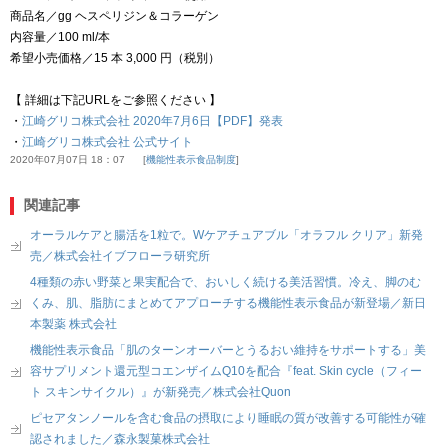
商品名／gg ヘスペリジン＆コラーゲン
内容量／100 ml/本
希望小売価格／15 本 3,000 円（税別）
【 詳細は下記URLをご参照ください 】
・
江崎グリコ株式会社 2020年7月6日【PDF】発表
・
江崎グリコ株式会社 公式サイト
2020年07月07日 18：07
機能性表示食品制度
関連記事
オーラルケアと腸活を1粒で。Wケアチュアブル「オラフル クリア」新発
売／株式会社イブフローラ研究所
4種類の赤い野菜と果実配合で、おいしく続ける美活習慣。冷え、脚のむ
くみ、肌、脂肪にまとめてアプローチする機能性表示食品が新登場／新日
本製薬 株式会社
機能性表示食品「肌のターンオーバーとうるおい維持をサポートする」美
容サプリメント還元型コエンザイムQ10を配合『feat. Skin cycle（フィー
ト スキンサイクル）』が新発売／株式会社Quon
ピセアタンノールを含む食品の摂取により睡眠の質が改善する可能性が確
認されました／森永製菓株式会社