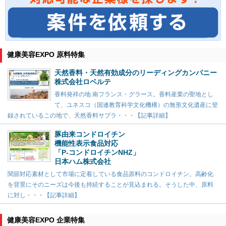
健康美容EXPO 原料特集
天然香料・天然有効成分のリーディングカンパニー
株式会社ロベルテ
香料発祥の地 南フランス・グラース。香料産業の聖地とし
て、ユネスコ（国連教育科学文化機構）の無形文化遺産に登
録されているこの地で、天然香料サプラ・・・【記事詳細】
豚由来コンドロイチン
機能性表示食品対応
「P-コンドロイチンNHZ」
日本ハム株式会社
関節対応素材として市場に定着している食品原料のコンドロイチン。高齢化
を背景にそのニーズは今後も持続することが見込まれる。そうした中、原料
に対し・・・【記事詳細】
健康美容EXPO 企業特集