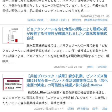
近年、美容に対する意識の高まりとともに、スキンケアを外側からだけでな
く、内側からも整えたいというニーズが広がっています。とくに、年齢や生活
習慣の変化により、肌の乾燥やコンディションのゆらぎを感……
2026年08月05日 17：03
新商品（健康）
新商品（美容）
新製品
機能性表示食品制度
ピセアタンノールを含む食品の摂取により睡眠の質
が改善する可能性が確認されました／森永製菓株式
会社
森永製菓株式会社では、ポリフェノールの一種である「ピセ
アタンノール」の機能性研究を進めています。この度、健常成人を対象とした
ヒト試験により、ピセアタンノールを含む食品を4週間継続摂取することで、睡
眠中……
2026年08月04日 20：09
原料
研究報告
【共創プロジェクト成果】森永乳業、ビフィズス菌
BB536配合ヨーグルトと生活習慣改善による「老化
速度の減速」の可能性を確認／株式会社Rhelixa
株式会社Rhelixaが展開する老化研究の社会実装を推進し、
ロンジェビティの実現を目指す「エピクロック®共創プロジェクト」に参画い
ただいている森永乳業株式会社が、同社と連携……
2026年07月31日 17：47
原料
研究報告
美容
調査