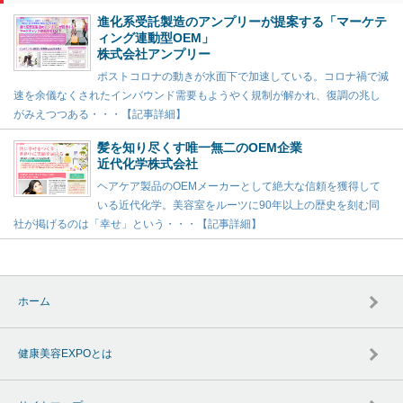
進化系受託製造のアンプリーが提案する「マーケテ
ィング連動型OEM」
株式会社アンプリー
ポストコロナの動きが水面下で加速している。コロナ禍で減
速を余儀なくされたインバウンド需要もようやく規制が解かれ、復調の兆し
がみえつつある・・・【記事詳細】
髪を知り尽くす唯一無二のOEM企業
近代化学株式会社
ヘアケア製品のOEMメーカーとして絶大な信頼を獲得して
いる近代化学。美容室をルーツに90年以上の歴史を刻む同
社が掲げるのは「幸せ」という・・・【記事詳細】
ホーム
健康美容EXPOとは