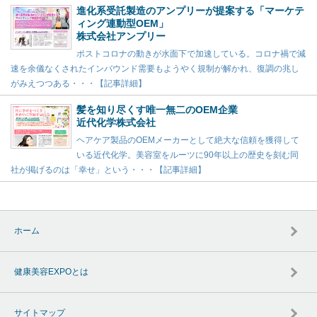
進化系受託製造のアンプリーが提案する「マーケテ
ィング連動型OEM」
株式会社アンプリー
ポストコロナの動きが水面下で加速している。コロナ禍で減
速を余儀なくされたインバウンド需要もようやく規制が解かれ、復調の兆し
がみえつつある・・・【記事詳細】
髪を知り尽くす唯一無二のOEM企業
近代化学株式会社
ヘアケア製品のOEMメーカーとして絶大な信頼を獲得して
いる近代化学。美容室をルーツに90年以上の歴史を刻む同
社が掲げるのは「幸せ」という・・・【記事詳細】
ホーム
健康美容EXPOとは
サイトマップ