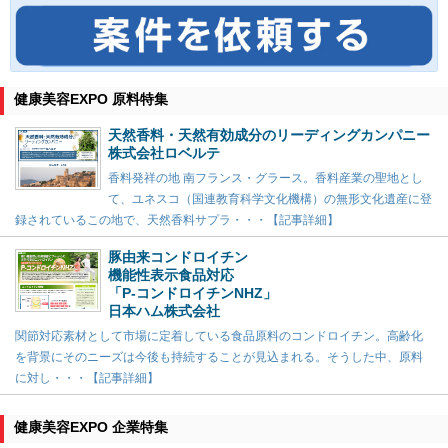
健康美容EXPO 原料特集
天然香料・天然有効成分のリーディングカンパニー
株式会社ロベルテ
香料発祥の地 南フランス・グラース。香料産業の聖地とし
て、ユネスコ（国連教育科学文化機構）の無形文化遺産に登
録されているこの地で、天然香料サプラ・・・【記事詳細】
豚由来コンドロイチン
機能性表示食品対応
「P-コンドロイチンNHZ」
日本ハム株式会社
関節対応素材として市場に定着している食品原料のコンドロイチン。高齢化
を背景にそのニーズは今後も持続することが見込まれる。そうした中、原料
に対し・・・【記事詳細】
健康美容EXPO 企業特集