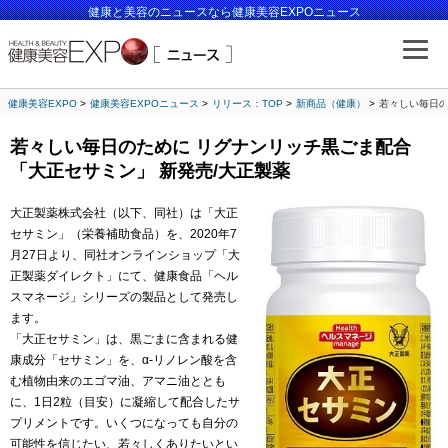
健康と美容のニュースなら健康美容EXPOニュース
健康美容EXPO
健康美容EXPOニュース
リリース：TOP
新商品（健康）
若々しい毎日の
若々しい毎日のために リグナンリッチ黒ごま配合
「大正セサミン」 新発売/大正製薬
大正製薬株式会社（以下、同社）は「大正
セサミン」（栄養補助食品）を、2020年7
月27日より、同社オンラインショップ「大
正製薬ダイレクト」にて、健康食品「ヘル
スマネージ」シリーズの製品として発売し
ます。
「大正セサミン」は、黒ごまに含まれる健
康成分「セサミン」を、α-リノレン酸を含
む植物由来のエゴマ油、アマニ油ととも
に、1日2粒（目安）に凝縮して配合したサ
プリメントです。いくつになっても自分の
可能性を信じたい、若々しくありたいとい