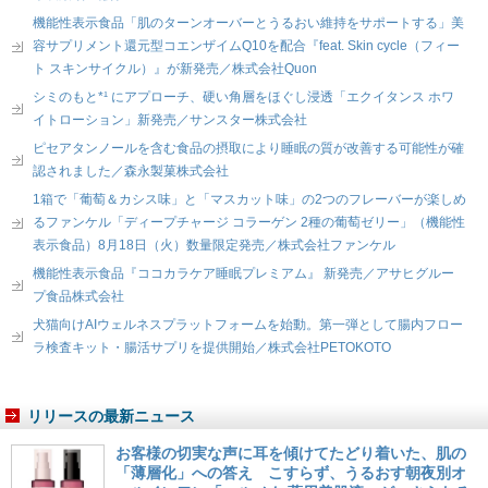
機能性表示食品「肌のターンオーバーとうるおい維持をサポートする」美
容サプリメント還元型コエンザイムQ10を配合『feat. Skin cycle（フィー
ト スキンサイクル）』が新発売／株式会社Quon
シミのもと*¹ にアプローチ、硬い角層をほぐし浸透「エクイタンス ホワ
イトローション」新発売／サンスター株式会社
ピセアタンノールを含む食品の摂取により睡眠の質が改善する可能性が確
認されました／森永製菓株式会社
1箱で「葡萄＆カシス味」と「マスカット味」の2つのフレーバーが楽しめ
るファンケル「ディープチャージ コラーゲン 2種の葡萄ゼリー」（機能性
表示食品）8月18日（火）数量限定発売／株式会社ファンケル
機能性表示食品『ココカラケア睡眠プレミアム』 新発売／アサヒグルー
プ食品株式会社
犬猫向けAIウェルネスプラットフォームを始動。第一弾として腸内フロー
ラ検査キット・腸活サプリを提供開始／株式会社PETOKOTO
リリースの最新ニュース
お客様の切実な声に耳を傾けてたどり着いた、肌の
「薄層化」への答え こすらず、うるおす朝夜別オ