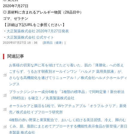
2020年7月27日
◎ 原材料に含まれるアレルギー物質（28品目中）
ゴマ、ゼラチン
【 詳細は下記URLをご参照ください 】
・
大正製薬株式会社 2020年7月27日発表
・
大正製薬株式会社 公式サイト
2020年07月27日 16：36
新商品（健康）
関連記事
お客様の切実な声に耳を傾けてたどり着いた、肌の「薄層化」への答え
こすらず、うるおす朝夜別オールインワン「ハルメク 薬用美肌液」が、
さらなる高機能化を遂げてリニューアル！／株式会社ハルメクホールディ
ングス
ブラックジンジャー成分6種を「1種類の標準品」で同時定量！新分析法
（RMS法）を確立！／丸善製薬株式会社
オーラルケアと腸活を1粒で。Wケアチュアブル「オラフル クリア」新発
売／株式会社イブフローラ研究所
4種類の赤い野菜と果実配合で、おいしく続ける美活習慣。冷え、脚のむ
くみ、肌、脂肪にまとめてアプローチする機能性表示食品が新登場／新日
本製薬 株式会社