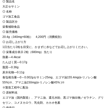
◎ 製品名
大正セサミン
◎ 名称
ゴマ加工食品
◎ 製品区分
栄養補助食品
◎ 販売価格
20.4g（340mg×60粒） 4,200円（消費税別）
◎ お召し上がり方
1日当たり2粒を目安に、かまずに水などでお召し上がりください。
◎ 栄養成分表示 2粒（680mg）当たり
熱量—4.4kcal
たんぱく質—0.17g
脂質—0.36g
炭水化物—0.11g
食塩相当量—0～0.002gセサミン25mg、エゴマ油155.4mg(α-リノレン酸
55%)※、アマニ油150mg(α-リノレン酸45% )※
※製造工程中に配合
◎ 原材料名
エゴマ油（国内製造）、アマニ油、還元水飴、黒ゴマ抽出物／ゼラチン、グリ
セリン、コメヌカロウ、乳化剤、カカオ色素
◎ 発売日