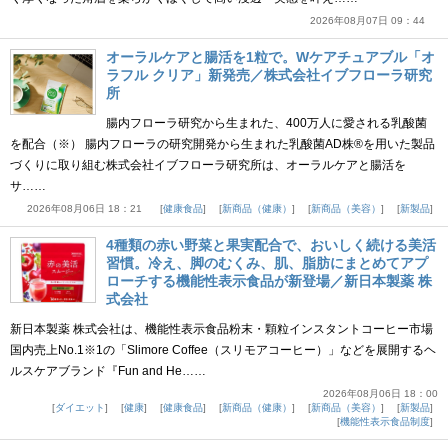
2026年08月07日 09：44
オーラルケアと腸活を1粒で。Wケアチュアブル「オ
ラフル クリア」新発売／株式会社イブフローラ研究
所
腸内フローラ研究から生まれた、400万人に愛される乳酸菌
を配合（※） 腸内フローラの研究開発から生まれた乳酸菌AD株®を用いた製品
づくりに取り組む株式会社イブフローラ研究所は、オーラルケアと腸活を
サ……
2026年08月06日 18：21
健康食品
新商品（健康）
新商品（美容）
新製品
4種類の赤い野菜と果実配合で、おいしく続ける美活
習慣。冷え、脚のむくみ、肌、脂肪にまとめてアプ
ローチする機能性表示食品が新登場／新日本製薬 株
式会社
新日本製薬 株式会社は、機能性表示食品粉末・顆粒インスタントコーヒー市場
国内売上No.1※1の「Slimore Coffee（スリモアコーヒー）」などを展開するヘ
ルスケアブランド『Fun and He……
2026年08月06日 18：00
ダイエット
健康
健康食品
新商品（健康）
新商品（美容）
新製品
機能性表示食品制度