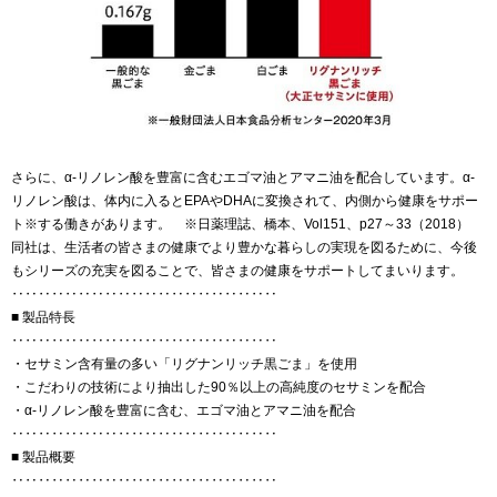
さらに、α-リノレン酸を豊富に含むエゴマ油とアマニ油を配合しています。α-
リノレン酸は、体内に入るとEPAやDHAに変換されて、内側から健康をサポー
ト※する働きがあります。 ※日薬理誌、橋本、Vol151、p27～33（2018）
同社は、生活者の皆さまの健康でより豊かな暮らしの実現を図るために、今後
もシリーズの充実を図ることで、皆さまの健康をサポートしてまいります。
‥‥‥‥‥‥‥‥‥‥‥‥‥‥‥‥‥‥‥‥
■ 製品特長
‥‥‥‥‥‥‥‥‥‥‥‥‥‥‥‥‥‥‥‥
・セサミン含有量の多い「リグナンリッチ黒ごま」を使用
・こだわりの技術により抽出した90％以上の高純度のセサミンを配合
・α-リノレン酸を豊富に含む、エゴマ油とアマニ油を配合
‥‥‥‥‥‥‥‥‥‥‥‥‥‥‥‥‥‥‥‥
■ 製品概要
‥‥‥‥‥‥‥‥‥‥‥‥‥‥‥‥‥‥‥‥