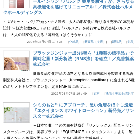
ールインワン「ハルメク 薬用美肌液」が、さらなる
高機能化を遂げてリニューアル！／株式会社ハルメ
クホールディングス
～ UVカット・バリア強化・ナノ浸透。大人の肌変化に寄り添う充実の1本完結
設計 〜 販売部数No.1（※1）雑誌『ハルメク』を発行する株式会社ハルメク
は、大人の肌変化である「薄層化（はくそうか）」に……
2026年08月07日 17：36
化粧品
新商品（美容）
新製品
美容
ブラックジンジャー成分6種を「1種類の標準品」で
同時定量！新分析法（RMS法）を確立！／丸善製薬
株式会社
健康食品や化粧品の原料となる天然由来成分を製造する丸善
製薬株式会社は、ブラックジンジャー（Kaempferia parviflora）に含まれる6種
のポリメトキシフラボンを、定量NMR法に基づ……
2026年08月07日 16：49
原料
機能性表示食品制度
シミのもと*¹ にアプローチ、硬い角層をほぐし浸透
「エクイタンス ホワイトローション」新発売／サン
スター株式会社
～日本で唯一*² の美白有効成分「リノレックS」配合～ サン
スターグループは、美容ブランド「EQUITANCE（エクイタンス）」より、硬
く厚くなった角層を柔らかくほぐして高い浸透*³ 実感を叶え……