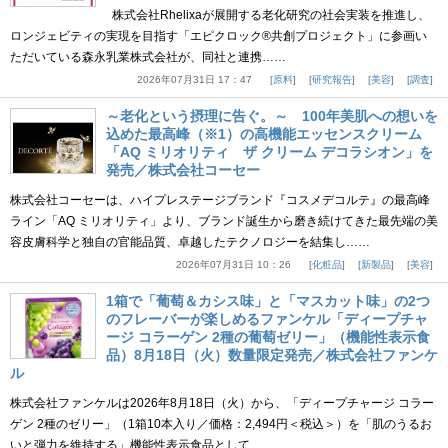
株式会社Rhelixaが展開する老化研究の社会実装を推進し、
ロンジェビティの実現を目指す「エピクロック®共創プロジェクト」に参画い
ただいている森永乳業株式会社が、同社と連携……
2026年07月31日 17：47
原料
研究報告
美容
調査
～老化という摂理に告ぐ。～ 100年美肌への想いを
込めた最高峰（※1）の高機能エッセンスクリーム
「AQ ミリオリティ ザ クリーム デコラシオン」を
発売／株式会社コーセー
株式会社コーセーは、ハイプレステージブランド『コスメデコルテ』の最高峰
ライン「AQ ミリオリティ」より、ブランド誕生から磨き続けてきた最先端の美
容皮膚科学と独自の官能品質、卓越したテクノロジーを結集し……
2026年07月31日 10：26
化粧品
新製品
美容
1箱で「葡萄＆カシス味」と「マスカット味」の2つ
のフレーバーが楽しめるファンケル「ディープチャ
ージ コラーゲン 2種の葡萄ゼリー」（機能性表示食
品）8月18日（火）数量限定発売／株式会社ファンケ
ル
株式会社ファンケルは2026年8月18日（火）から、「ディープチャージ コラー
ゲン 2種のゼリー」（1箱10本入り／価格：2,494円＜税込＞）を「肌のうるお
いと弾力を維持する」機能性表示食品として、……