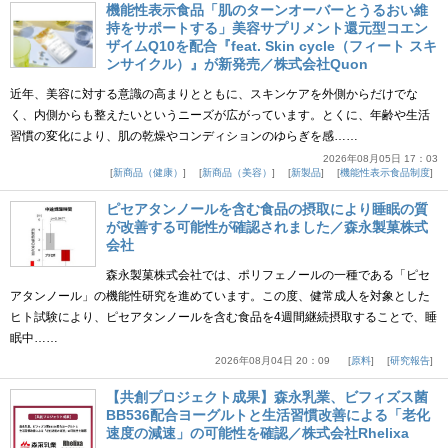
機能性表示食品「肌のターンオーバーとうるおい維
持をサポートする」美容サプリメント還元型コエン
ザイムQ10を配合『feat. Skin cycle（フィート スキ
ンサイクル）』が新発売／株式会社Quon
近年、美容に対する意識の高まりとともに、スキンケアを外側からだけでな
く、内側からも整えたいというニーズが広がっています。とくに、年齢や生活
習慣の変化により、肌の乾燥やコンディションのゆらぎを感……
2026年08月05日 17：03
新商品（健康）
新商品（美容）
新製品
機能性表示食品制度
ピセアタンノールを含む食品の摂取により睡眠の質
が改善する可能性が確認されました／森永製菓株式
会社
森永製菓株式会社では、ポリフェノールの一種である「ピセ
アタンノール」の機能性研究を進めています。この度、健常成人を対象とした
ヒト試験により、ピセアタンノールを含む食品を4週間継続摂取することで、睡
眠中……
2026年08月04日 20：09
原料
研究報告
【共創プロジェクト成果】森永乳業、ビフィズス菌
BB536配合ヨーグルトと生活習慣改善による「老化
速度の減速」の可能性を確認／株式会社Rhelixa