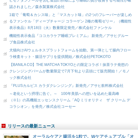
ピセアタンノールを含む食品の摂取により睡眠の質が改善する可能性が確
認されました／森永製菓株式会社
1箱で「葡萄＆カシス味」と「マスカット味」の2つのフレーバーが楽しめ
るファンケル「ディープチャージ コラーゲン 2種の葡萄ゼリー」（機能性
表示食品）8月18日（火）数量限定発売／株式会社ファンケル
機能性表示食品『ココカラケア睡眠プレミアム』 新発売／アサヒグルー
プ食品株式会社
犬猫向けAIウェルネスプラットフォームを始動。第一弾として腸内フロー
ラ検査キット・腸活サプリを提供開始／株式会社PETOKOTO
【BANILA CO】THE MATCHA TOKYOとの限定コラボ！抹茶ラテ発想の
クレンジングバームが数量限定で7月下旬より店頭にて販売開始！／モノ
ック株式会社
『PLUSカルピス カラダクレンジング』新発売／アサヒ飲料株式会社
～老化という摂理に告ぐ。～ 100年美肌への想いを込めた最高峰
（※1）の高機能エッセンスクリーム「AQ ミリオリティ ザ クリーム デ
コラシオン」を発売／株式会社コーセー
リリースの最新ニュース
オーラルケアと腸活を1粒で。Wケアチュアブル「オ