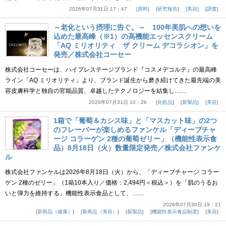
2026年07月31日 17：47
原料
研究報告
美容
調査
～老化という摂理に告ぐ。～ 100年美肌への想いを
込めた最高峰（※1）の高機能エッセンスクリーム
「AQ ミリオリティ ザ クリーム デコラシオン」を
発売／株式会社コーセー
株式会社コーセーは、ハイプレステージブランド『コスメデコルテ』の最高峰
ライン「AQ ミリオリティ」より、ブランド誕生から磨き続けてきた最先端の美
容皮膚科学と独自の官能品質、卓越したテクノロジーを結集し……
2026年07月31日 10：26
化粧品
新製品
美容
1箱で「葡萄＆カシス味」と「マスカット味」の2つ
のフレーバーが楽しめるファンケル「ディープチャ
ージ コラーゲン 2種の葡萄ゼリー」（機能性表示食
品）8月18日（火）数量限定発売／株式会社ファンケ
ル
株式会社ファンケルは2026年8月18日（火）から、「ディープチャージ コラー
ゲン 2種のゼリー」（1箱10本入り／価格：2,494円＜税込＞）を「肌のうるお
いと弾力を維持する」機能性表示食品として、……
2026年07月30日 19：21
新商品（健康）
新商品（美容）
新製品
機能性表示食品制度
美容