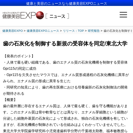
健康と美容のニュースなら健康美容EXPOニュース
健康美容EXPO
健康美容EXPOニュース
リリース：TOP
研究報告
歯の石灰化を制御する
歯の石灰化を制御する新規の受容体を同定/東北大学
【発表のポイント】
・人体で最も硬い組織である、歯のエナメル質の石灰化機構を制御する受容体
Gpr115の同定に成功
・Gpr115を欠失させたマウスでは、エナメル質形成過程の石灰化機構に異常が
みられ、エナメル質の形成に異常を生じた
・同研究の知見により、歯の再生医療における培養歯胚の石灰化制御法の開発
が期待される
【概要】
歯の最外層に存在するエナメル質は、人体で最も硬く、歯を守る機能がありま
す。このエナメル質は骨や軟骨などとは異なり、エナメル芽細胞という細胞が
分泌した細胞外基質の石灰化によって形成され、独自の石灰化機構を有してい
ますが、石灰化機構が制御されている仕組みはよくわかっていませんでした。
東北大学大学院歯学研究科小児発達歯科学分野の千葉雄太助教、福本敏教授ら