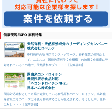
健康美容EXPO 原料特集
天然香料・天然有効成分のリーディングカンパニー
株式会社ロベルテ
香料発祥の地 南フランス・グラース。香料産業の聖地とし
て、ユネスコ（国連教育科学文化機構）の無形文化遺産に登
録されているこの地で、天然香料サプラ・・・【記事詳細】
豚由来コンドロイチン
機能性表示食品対応
「P-コンドロイチンNHZ」
日本ハム株式会社
関節対応素材として市場に定着している食品原料のコンドロイチン。高齢化
を背景にそのニーズは今後も持続することが見込まれる。そうした中、原料
に対し・・・【記事詳細】