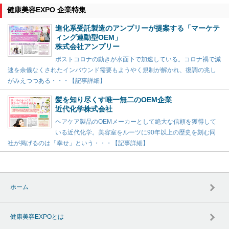
健康美容EXPO 企業特集
進化系受託製造のアンプリーが提案する「マーケテ
ィング連動型OEM」
株式会社アンプリー
ポストコロナの動きが水面下で加速している。コロナ禍で減
速を余儀なくされたインバウンド需要もようやく規制が解かれ、復調の兆し
がみえつつある・・・【記事詳細】
髪を知り尽くす唯一無二のOEM企業
近代化学株式会社
ヘアケア製品のOEMメーカーとして絶大な信頼を獲得して
いる近代化学。美容室をルーツに90年以上の歴史を刻む同
社が掲げるのは「幸せ」という・・・【記事詳細】
ホーム
健康美容EXPOとは