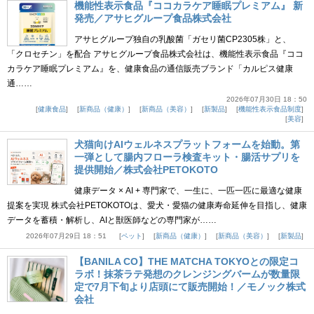
機能性表示食品『ココカラケア睡眠プレミアム』 新
発売／アサヒグループ食品株式会社
アサヒグループ独自の乳酸菌「ガセリ菌CP2305株」と、
「クロセチン」を配合 アサヒグループ食品株式会社は、機能性表示食品『ココ
カラケア睡眠プレミアム』を、健康食品の通信販売ブランド「カルピス健康
通……
2026年07月30日 18：50
健康食品
新商品（健康）
新商品（美容）
新製品
機能性表示食品制度
美容
犬猫向けAIウェルネスプラットフォームを始動。第
一弾として腸内フローラ検査キット・腸活サプリを
提供開始／株式会社PETOKOTO
健康データ × AI + 専門家で、一生に、一匹一匹に最適な健康
提案を実現 株式会社PETOKOTOは、愛犬・愛猫の健康寿命延伸を目指し、健康
データを蓄積・解析し、AIと獣医師などの専門家が……
2026年07月29日 18：51
ペット
新商品（健康）
新商品（美容）
新製品
【BANILA CO】THE MATCHA TOKYOとの限定コ
ラボ！抹茶ラテ発想のクレンジングバームが数量限
定で7月下旬より店頭にて販売開始！／モノック株式
会社