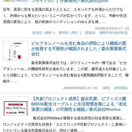
ンサイクル）』が新発売／株式会社Quon
近年、美容に対する意識の高まりとともに、スキンケアを外側からだけでな
く、内側からも整えたいというニーズが広がっています。とくに、年齢や生活
習慣の変化により、肌の乾燥やコンディションのゆらぎを感……
2026年08月05日 17：03
新商品（健康）
新商品（美容）
新製品
機能性表示食品制度
ピセアタンノールを含む食品の摂取により睡眠の質
が改善する可能性が確認されました／森永製菓株式
会社
森永製菓株式会社では、ポリフェノールの一種である「ピセ
アタンノール」の機能性研究を進めています。この度、健常成人を対象とした
ヒト試験により、ピセアタンノールを含む食品を4週間継続摂取することで、睡
眠中……
2026年08月04日 20：09
原料
研究報告
【共創プロジェクト成果】森永乳業、ビフィズス菌
BB536配合ヨーグルトと生活習慣改善による「老化
速度の減速」の可能性を確認／株式会社Rhelixa
株式会社Rhelixaが展開する老化研究の社会実装を推進し、
ロンジェビティの実現を目指す「エピクロック®共創プロジェクト」に参画い
ただいている森永乳業株式会社が、同社と連携……