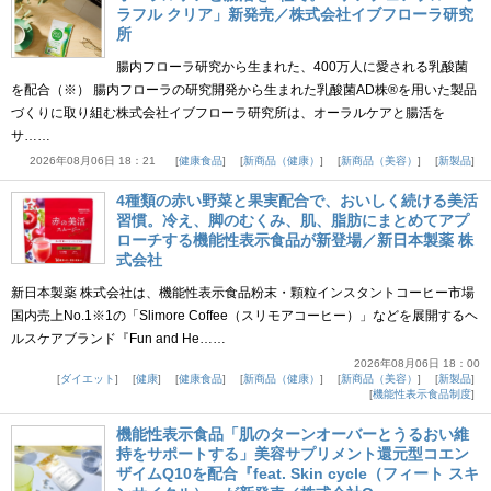
ラフル クリア」新発売／株式会社イブフローラ研究
所
腸内フローラ研究から生まれた、400万人に愛される乳酸菌
を配合（※） 腸内フローラの研究開発から生まれた乳酸菌AD株®を用いた製品
づくりに取り組む株式会社イブフローラ研究所は、オーラルケアと腸活を
サ……
2026年08月06日 18：21
健康食品
新商品（健康）
新商品（美容）
新製品
4種類の赤い野菜と果実配合で、おいしく続ける美活
習慣。冷え、脚のむくみ、肌、脂肪にまとめてアプ
ローチする機能性表示食品が新登場／新日本製薬 株
式会社
新日本製薬 株式会社は、機能性表示食品粉末・顆粒インスタントコーヒー市場
国内売上No.1※1の「Slimore Coffee（スリモアコーヒー）」などを展開するヘ
ルスケアブランド『Fun and He……
2026年08月06日 18：00
ダイエット
健康
健康食品
新商品（健康）
新商品（美容）
新製品
機能性表示食品制度
機能性表示食品「肌のターンオーバーとうるおい維
持をサポートする」美容サプリメント還元型コエン
ザイムQ10を配合『feat. Skin cycle（フィート スキ