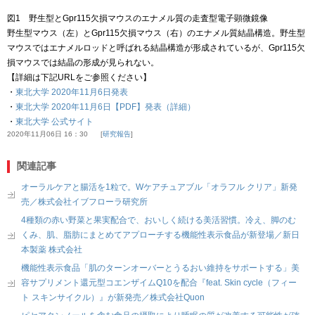
図1 野生型とGpr115欠損マウスのエナメル質の走査型電子顕微鏡像
野生型マウス（左）とGpr115欠損マウス（右）のエナメル質結晶構造。野生型
マウスではエナメルロッドと呼ばれる結晶構造が形成されているが、Gpr115欠
損マウスでは結晶の形成が見られない。
【詳細は下記URLをご参照ください】
・
東北大学 2020年11月6日発表
・
東北大学 2020年11月6日【PDF】発表（詳細）
・
東北大学 公式サイト
2020年11月06日 16：30
研究報告
関連記事
オーラルケアと腸活を1粒で。Wケアチュアブル「オラフル クリア」新発
売／株式会社イブフローラ研究所
4種類の赤い野菜と果実配合で、おいしく続ける美活習慣。冷え、脚のむ
くみ、肌、脂肪にまとめてアプローチする機能性表示食品が新登場／新日
本製薬 株式会社
機能性表示食品「肌のターンオーバーとうるおい維持をサポートする」美
容サプリメント還元型コエンザイムQ10を配合『feat. Skin cycle（フィー
ト スキンサイクル）』が新発売／株式会社Quon