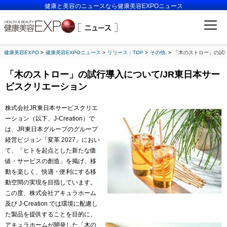
健康と美容のニュースなら健康美容EXPOニュース
健康美容EXPO
健康美容EXPOニュース
リリース：TOP
その他.
「木のストロー」の試行
「木のストロー」の試行導入について/JR東日本サー
ビスクリエーション
株式会社JR東日本サービスクリエ
ーション（以下、J-Creation）で
は、JR東日本グループのグループ
経営ビジョン「変革 2027」におい
て、「ヒトを起点とした新たな価
値・サービスの創造」を掲げ、移
動を楽しく、快適・便利にする移
動空間の実現を目指しています。
この度、株式会社アキュラホーム
及び J-Creation では環境に配慮し
た製品を提供することを目的に、
アキュラホームが開発した「木の