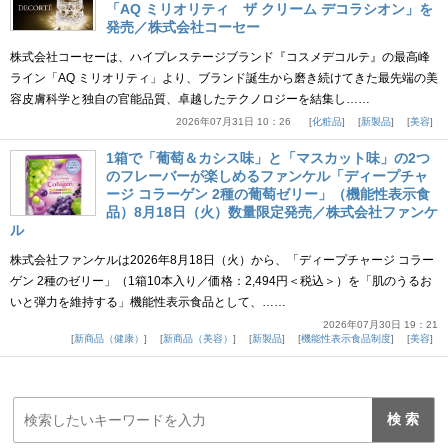
「AQ ミリオリティ ザ クリーム デコラシオン」を
発売／株式会社コーセー
株式会社コーセーは、ハイプレステージブランド『コスメデコルテ』の最高峰
ライン「AQ ミリオリティ」より、ブランド誕生から磨き続けてきた最先端の美
容皮膚科学と独自の官能品質、卓越したテクノロジーを結集し……
2026年07月31日 10：26
化粧品
新製品
美容
1箱で「葡萄＆カシス味」と「マスカット味」の2つ
のフレーバーが楽しめるファンケル「ディープチャ
ージ コラーゲン 2種の葡萄ゼリー」（機能性表示食
品）8月18日（火）数量限定発売／株式会社ファンケ
ル
株式会社ファンケルは2026年8月18日（火）から、「ディープチャージ コラー
ゲン 2種のゼリー」（1箱10本入り／価格：2,494円＜税込＞）を「肌のうるお
いと弾力を維持する」機能性表示食品として、……
2026年07月30日 19：21
新商品（健康）
新商品（美容）
新製品
機能性表示食品制度
美容