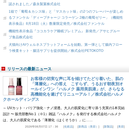
認されました／森永製菓株式会社
1箱で「葡萄＆カシス味」と「マスカット味」の2つのフレーバーが楽しめ
るファンケル「ディープチャージ コラーゲン 2種の葡萄ゼリー」（機能性
表示食品）8月18日（火）数量限定発売／株式会社ファンケル
機能性表示食品『ココカラケア睡眠プレミアム』 新発売／アサヒグルー
プ食品株式会社
犬猫向けAIウェルネスプラットフォームを始動。第一弾として腸内フロー
ラ検査キット・腸活サプリを提供開始／株式会社PETOKOTO
リリースの最新ニュース
お客様の切実な声に耳を傾けてたどり着いた、肌の
「薄層化」への答え こすらず、うるおす朝夜別オ
ールインワン「ハルメク 薬用美肌液」が、さらなる
高機能化を遂げてリニューアル！／株式会社ハルメ
クホールディングス
～ UVカット・バリア強化・ナノ浸透。大人の肌変化に寄り添う充実の1本完結
設計 〜 販売部数No.1（※1）雑誌『ハルメク』を発行する株式会社ハルメク
は、大人の肌変化である「薄層化（はくそうか）」に……
2026年08月07日 17：36
化粧品
新商品（美容）
新製品
美容