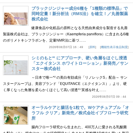
ブラックジンジャー成分6種を「1種類の標準品」で
同時定量！新分析法（RMS法）を確立！／丸善製薬
株式会社
健康食品や化粧品の原料となる天然由来成分を製造する丸善
製薬株式会社は、ブラックジンジャー（Kaempferia parviflora）に含まれる6種
のポリメトキシフラボンを、定量NMR法に基づ……
2026年08月07日 16：49
原料
機能性表示食品制度
シミのもと*¹ にアプローチ、硬い角層をほぐし浸透
「エクイタンス ホワイトローション」新発売／サン
スター株式会社
～日本で唯一*² の美白有効成分「リノレックS」配合～ サン
スターグループは、美容ブランド「EQUITANCE（エクイタンス）」より、硬
く厚くなった角層を柔らかくほぐして高い浸透*³ 実感を叶え……
2026年08月07日 09：44
オーラルケアと腸活を1粒で。Wケアチュアブル「オ
ラフル クリア」新発売／株式会社イブフローラ研究
所
腸内フローラ研究から生まれた、400万人に愛される乳酸菌