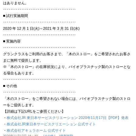
はありません。
‥‥‥‥‥‥‥‥‥‥‥‥‥‥‥‥‥‥‥‥
■ 試行実施期間
‥‥‥‥‥‥‥‥‥‥‥‥‥‥‥‥‥‥‥‥
2020 年 12 月 1 日(火)～2021 年 3 月 31 日(水)
‥‥‥‥‥‥‥‥‥‥‥‥‥‥‥‥‥‥‥‥
■ 実施内容
‥‥‥‥‥‥‥‥‥‥‥‥‥‥‥‥‥‥‥‥
グランクラスをご利用のお客さまで、「木のストロー」をご希望されたお客さ
まに無料で提供します。
※「木のストロー」の在庫状況により、バイオプラスチック製のストローとな
る場合もあります。
‥‥‥‥‥‥‥‥‥‥‥‥‥‥‥‥‥‥‥‥
■ その他
‥‥‥‥‥‥‥‥‥‥‥‥‥‥‥‥‥‥‥‥
「木のストロー」をご希望されない場合には、バイオプラスチック製のストロ
ーをご提供します。
【詳細は下記URLをご参照ください】
・
株式会社JR 東日本サービスクリエーション 2020年11月17日【PDF】発表
・
株式会社JR東日本サービスクリエーション 公式サイト
・
株式会社アキュラホーム 公式サイト
2020年11月17日 16：40
その他.
健康雑貨