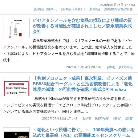
2026年08月05日 17：03
新商品（健康）
新商品（美容）
新製品
機能性表示食品制度
ピセアタンノールを含む食品の摂取により睡眠の質
が改善する可能性が確認されました／森永製菓株式
会社
森永製菓株式会社では、ポリフェノールの一種である「ピセ
アタンノール」の機能性研究を進めています。この度、健常成人を対象とした
ヒト試験により、ピセアタンノールを含む食品を4週間継続摂取することで、睡
眠中……
2026年08月04日 20：09
原料
研究報告
【共創プロジェクト成果】森永乳業、ビフィズス菌
BB536配合ヨーグルトと生活習慣改善による「老化
速度の減速」の可能性を確認／株式会社Rhelixa
株式会社Rhelixaが展開する老化研究の社会実装を推進し、
ロンジェビティの実現を目指す「エピクロック®共創プロジェクト」に参画い
ただいている森永乳業株式会社が、同社と連携……
2026年07月31日 17：47
原料
研究報告
美容
調査
～老化という摂理に告ぐ。～ 100年美肌への想いを
込めた最高峰（※1）の高機能エッセンスクリーム