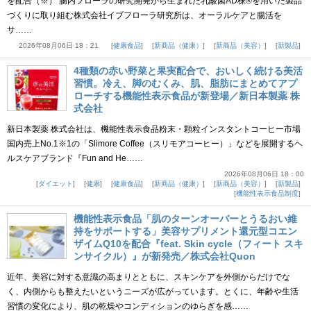
を配合（※） 腸内フローラの研究開発から生まれた乳酸菌AD株®を用いた製品
づくりに取り組む株式会社イブフローラ研究所は、オーラルケアと腸活を
サ……
2026年08月06日 18：21
健康食品
新商品（健康）
新商品（美容）
新製品
4種類の赤い野菜と果実配合で、おいしく続ける美活
習慣。冷え、脚のむくみ、肌、脂肪にまとめてアプ
ローチする機能性表示食品が新登場／新日本製薬 株
式会社
新日本製薬 株式会社は、機能性表示食品粉末・顆粒インスタントコーヒー市場
国内売上No.1※1の「Slimore Coffee（スリモアコーヒー）」などを展開するヘ
ルスケアブランド『Fun and He……
2026年08月06日 18：00
ダイエット
健康
健康食品
新商品（健康）
新商品（美容）
新製品
機能性表示食品制度
機能性表示食品「肌のターンオーバーとうるおい維
持をサポートする」美容サプリメント還元型コエン
ザイムQ10を配合『feat. Skin cycle（フィート スキ
ンサイクル）』が新発売／株式会社Quon
近年、美容に対する意識の高まりとともに、スキンケアを外側からだけでな
く、内側からも整えたいというニーズが広がっています。とくに、年齢や生活
習慣の変化により、肌の乾燥やコンディションのゆらぎを感……