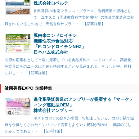
株式会社ロベルテ
香料発祥の地 南フランス・グラース。香料産業の聖地とし
て、ユネスコ（国連教育科学文化機構）の無形文化遺産に登
録されているこの地で、天然香料サプラ・・・【記事詳細】
豚由来コンドロイチン
機能性表示食品対応
「P-コンドロイチンNHZ」
日本ハム株式会社
関節対応素材として市場に定着している食品原料のコンドロイチン。高齢化
を背景にそのニーズは今後も持続することが見込まれる。そうした中、原料
に対し・・・【記事詳細】
健康美容EXPO 企業特集
進化系受託製造のアンプリーが提案する「マーケテ
ィング連動型OEM」
株式会社アンプリー
ポストコロナの動きが水面下で加速している。コロナ禍で減
速を余儀なくされたインバウンド需要もようやく規制が解かれ、復調の兆し
がみえつつある・・・【記事詳細】