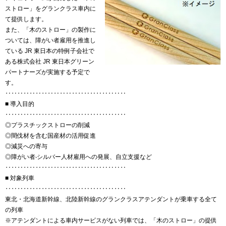
ストロー」をグランクラス車内に
て提供します。
また、「木のストロー」の製作に
ついては、障がい者雇用を推進し
ている JR 東日本の特例子会社で
ある株式会社 JR 東日本グリーン
パートナーズが実施する予定で
す。
‥‥‥‥‥‥‥‥‥‥‥‥‥‥‥‥‥‥‥‥
■ 導入目的
‥‥‥‥‥‥‥‥‥‥‥‥‥‥‥‥‥‥‥‥
◎プラスチックストローの削減
◎間伐材を含む国産材の活用促進
◎減災への寄与
◎障がい者‧シルバー人材雇用への発展、自立支援など
‥‥‥‥‥‥‥‥‥‥‥‥‥‥‥‥‥‥‥‥
■ 対象列車
‥‥‥‥‥‥‥‥‥‥‥‥‥‥‥‥‥‥‥‥
東北・北海道新幹線、北陸新幹線のグランクラスアテンダントが乗車する全て
の列車
※アテンダントによる車内サービスがない列車では、「木のストロー」の提供