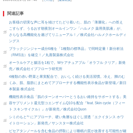
関連記事
お客様の切実な声に耳を傾けてたどり着いた、肌の「薄層化」への答え
こすらず、うるおす朝夜別オールインワン「ハルメク 薬用美肌液」が、
さらなる高機能化を遂げてリニューアル！／株式会社ハルメクホールディ
ングス
ブラックジンジャー成分6種を「1種類の標準品」で同時定量！新分析法
（RMS法）を確立！／丸善製薬株式会社
オーラルケアと腸活を1粒で。Wケアチュアブル「オラフル クリア」新発
売／株式会社イブフローラ研究所
4種類の赤い野菜と果実配合で、おいしく続ける美活習慣。冷え、脚のむ
くみ、肌、脂肪にまとめてアプローチする機能性表示食品が新登場／新日
本製薬 株式会社
機能性表示食品「肌のターンオーバーとうるおい維持をサポートする」美
容サプリメント還元型コエンザイムQ10を配合『feat. Skin cycle（フィー
ト スキンサイクル）』が新発売／株式会社Quon
シミのもと*¹ にアプローチ、硬い角層をほぐし浸透「エクイタンス ホワ
イトローション」新発売／サンスター株式会社
ピセアタンノールを含む食品の摂取により睡眠の質が改善する可能性が確