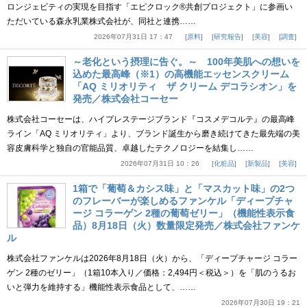
ロンジェビティの実現を目指す「エピクロック®共創プロジェクト」に参画い
ただいている森永乳業株式会社が、同社と連携……
2026年07月31日 17：47
原料
研究報告
美容
調査
～老化という摂理に告ぐ。～ 100年美肌への想いを
込めた最高峰（※1）の高機能エッセンスクリーム
「AQ ミリオリティ ザ クリーム デコラシオン」を
発売／株式会社コーセー
株式会社コーセーは、ハイプレステージブランド『コスメデコルテ』の最高峰
ライン「AQ ミリオリティ」より、ブランド誕生から磨き続けてきた最先端の美
容皮膚科学と独自の官能品質、卓越したテクノロジーを結集し……
2026年07月31日 10：26
化粧品
新製品
美容
1箱で「葡萄＆カシス味」と「マスカット味」の2つ
のフレーバーが楽しめるファンケル「ディープチャ
ージ コラーゲン 2種の葡萄ゼリー」（機能性表示食
品）8月18日（火）数量限定発売／株式会社ファンケ
ル
株式会社ファンケルは2026年8月18日（火）から、「ディープチャージ コラー
ゲン 2種のゼリー」（1箱10本入り／価格：2,494円＜税込＞）を「肌のうるお
いと弾力を維持する」機能性表示食品として、……
2026年07月30日 19：21