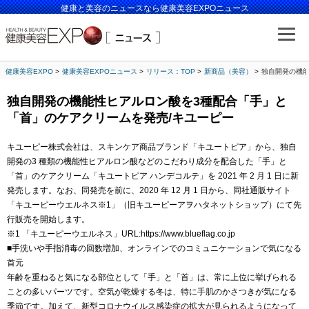
健康と美容のニュースなら健康美容EXPOニュース
健康美容EXPO
健康美容EXPOニュース
リリース：TOP
新商品（美容）
独自開発の機能
独自開発の機能性ヒアルロン酸を3種配合「手」と
「首」のケアクリームを発売/キユーピー
キユーピー株式会社は、スキンケア商品ブランド「キユートピア」から、独自
開発の3 種類の機能性ヒアルロン酸などのこだわり成分を配合した「手」と
「首」のケアクリーム「キユートピア ハンデコルテ」を 2021 年 2 月 1 日に新
発売します。なお、同発売を前に、2020 年 12 月 1 日から、同社通販サイト
「キユーピーウエルネス※1」（旧キユーピーアヲハタネットショップ）にて先
行販売を開始します。
※1 「キユーピーウエルネス」URL:https://www.blueflag.co.jp
■手洗いや手指消毒の回数増加、オンラインでのコミュニケーションで気になる
首元
年齢を重ねると気になる部位として「手」と「首」は、常に上位に挙げられる
ことの多いパーツです。空気が乾燥する冬は、特に手肌のかさつきが気になる
季節です。加えて、新型コロナウイルス感染症の拡大が見られるようになって