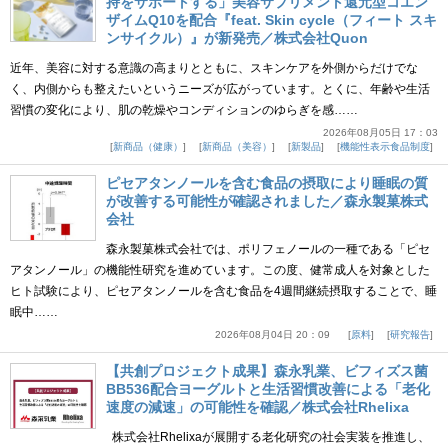
持をサポートする」美容サプリメント還元型コエン
ザイムQ10を配合『feat. Skin cycle（フィート スキ
ンサイクル）』が新発売／株式会社Quon
近年、美容に対する意識の高まりとともに、スキンケアを外側からだけでな
く、内側からも整えたいというニーズが広がっています。とくに、年齢や生活
習慣の変化により、肌の乾燥やコンディションのゆらぎを感……
2026年08月05日 17：03
新商品（健康）
新商品（美容）
新製品
機能性表示食品制度
ピセアタンノールを含む食品の摂取により睡眠の質
が改善する可能性が確認されました／森永製菓株式
会社
森永製菓株式会社では、ポリフェノールの一種である「ピセ
アタンノール」の機能性研究を進めています。この度、健常成人を対象とした
ヒト試験により、ピセアタンノールを含む食品を4週間継続摂取することで、睡
眠中……
2026年08月04日 20：09
原料
研究報告
【共創プロジェクト成果】森永乳業、ビフィズス菌
BB536配合ヨーグルトと生活習慣改善による「老化
速度の減速」の可能性を確認／株式会社Rhelixa
株式会社Rhelixaが展開する老化研究の社会実装を推進し、