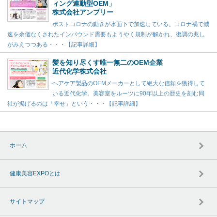
ィング連動型OEM」
株式会社アンプリー
ポストコロナの動きが水面下で加速している。コロナ禍で減
速を余儀なくされたインバウンド需要もようやく規制が解かれ、復調の兆し
がみえつつある・・・【記事詳細】
髪を知り尽くす唯一無二のOEM企業
近代化学株式会社
ヘアケア製品のOEMメーカーとして絶大な信頼を獲得して
いる近代化学。美容室をルーツに90年以上の歴史を刻む同
社が掲げるのは「幸せ」という・・・【記事詳細】
ホーム
健康美容EXPOとは
サイトマップ