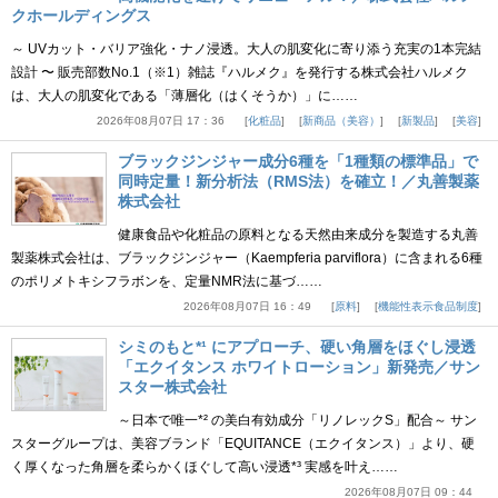
クホールディングス
～ UVカット・バリア強化・ナノ浸透。大人の肌変化に寄り添う充実の1本完結
設計 〜 販売部数No.1（※1）雑誌『ハルメク』を発行する株式会社ハルメク
は、大人の肌変化である「薄層化（はくそうか）」に……
2026年08月07日 17：36
化粧品
新商品（美容）
新製品
美容
ブラックジンジャー成分6種を「1種類の標準品」で
同時定量！新分析法（RMS法）を確立！／丸善製薬
株式会社
健康食品や化粧品の原料となる天然由来成分を製造する丸善
製薬株式会社は、ブラックジンジャー（Kaempferia parviflora）に含まれる6種
のポリメトキシフラボンを、定量NMR法に基づ……
2026年08月07日 16：49
原料
機能性表示食品制度
シミのもと*¹ にアプローチ、硬い角層をほぐし浸透
「エクイタンス ホワイトローション」新発売／サン
スター株式会社
～日本で唯一*² の美白有効成分「リノレックS」配合～ サン
スターグループは、美容ブランド「EQUITANCE（エクイタンス）」より、硬
く厚くなった角層を柔らかくほぐして高い浸透*³ 実感を叶え……
2026年08月07日 09：44