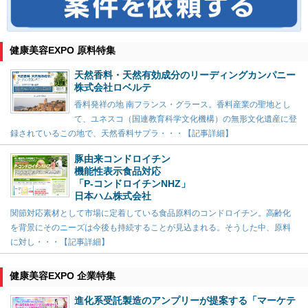
健康美容EXPO 原料特集
天然香料・天然有効成分のリーディングカンパニー
株式会社ロベルテ
香料発祥の地 南フランス・グラース。香料産業の聖地とし
て、ユネスコ（国連教育科学文化機構）の無形文化遺産に登
録されているこの地で、天然香料サプラ・・・【記事詳細】
豚由来コンドロイチン
機能性表示食品対応
「P-コンドロイチンNHZ」
日本ハム株式会社
関節対応素材として市場に定着している食品原料のコンドロイチン。高齢化
を背景にそのニーズは今後も持続することが見込まれる。そうした中、原料
に対し・・・【記事詳細】
健康美容EXPO 企業特集
進化系受託製造のアンプリーが提案する「マーケテ