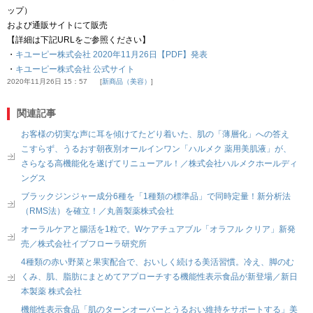
ップ）
および通販サイトにて販売
【詳細は下記URLをご参照ください】
・
キユーピー株式会社 2020年11月26日【PDF】発表
・
キユーピー株式会社 公式サイト
2020年11月26日 15：57
新商品（美容）
関連記事
お客様の切実な声に耳を傾けてたどり着いた、肌の「薄層化」への答え
こすらず、うるおす朝夜別オールインワン「ハルメク 薬用美肌液」が、
さらなる高機能化を遂げてリニューアル！／株式会社ハルメクホールディ
ングス
ブラックジンジャー成分6種を「1種類の標準品」で同時定量！新分析法
（RMS法）を確立！／丸善製薬株式会社
オーラルケアと腸活を1粒で。Wケアチュアブル「オラフル クリア」新発
売／株式会社イブフローラ研究所
4種類の赤い野菜と果実配合で、おいしく続ける美活習慣。冷え、脚のむ
くみ、肌、脂肪にまとめてアプローチする機能性表示食品が新登場／新日
本製薬 株式会社
機能性表示食品「肌のターンオーバーとうるおい維持をサポートする」美