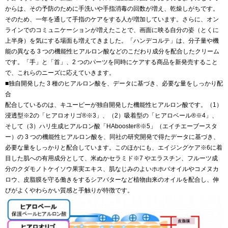
からは、その予防のために手洗いや手指消毒の回数が増え、乾燥しがちです。
そのため、一年を通して手指のケアをする人が増加しています。さらに、オン
ラインでのコミュニケーションが増えたことで、画面に映る自分の姿（とくに
上半身）を気にする場面も増えてきました。「ハンデコルテ」は、分子量や機
能の異なる 3 つの機能性ヒアルロン酸などのこだわり成分を配合したクリーム
です。「手」と「首」、2 つのパーツを同時にケアする商品を新発売すること
で、これらのニーズに応えていきます。
■独自開発した 3 種のヒアルロン酸を、データに基づき、必要な量をしっかり配
合
配合しているのは、キユーピーが独自開発した機能性ヒアルロン酸です。（1）
浸透型※2の「ヒアロオリゴ®※3」、（2）吸着型の「ヒアロベール®※4」、
そして（3）ハリ生成ヒアルロン酸「HAbooster®※5」（エイチエーブースタ
ー）の 3 つの機能性ヒアルロン酸を、同社の研究開発で得たデータに基づき、
必要な量をしっかりと配合しています。このほかにも、エイジングケア※6に着
目した肌への有用成分として、米ぬかセラミド※7 やエラスチン、フルーツ成
分のクダモノトケイソウ果実エキス、肌なじみのよいホホバオイルやコメヌカ
ロウ、皮脂膜を守る働きをするシアバターなど植物由来のオイルを配合し、伸
びがよくやわらかい質感と手触りが特徴です。