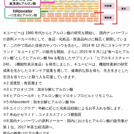
キユーピーは 1980 年代からヒアルロン酸の研究を開始し、国内ナンバーワン
の原料メーカー※8として、食品・化粧品・医薬品向けに幅広く展開していま
す。この中で高めた技術力やノウハウを生かし、2014 年 12 月にスキンケアブ
ランド「キユートピア」の販売を開始、さらに 2015 年 6 月には“食べるヒアル
ロン酸”としてヒアルロン酸 Na を配合したサプリメント「ヒアロモイスチャー
240」（機能性表示食品）を発売しました。キユーピーは、機能性素材の研究
成果を生かしたスキンケア提案を通して、健康的な肌を保ち、生き生きとした
生活を送りたいと願う人を応援していきます。
※2 浸透型：角質層まで
※3 ヒアロオリゴ®：加水分解ヒアルロン酸
※4 ヒアロベール®：ヒアルロン酸ヒドロキシプロピルトリモニウム
※5 HAbooster®：加水分解ヒアルロン酸 Na
※6 エイジングケア：年齢に応じた化粧品効能によるお手入れを指します。
※7 米ぬかセラミド：コメヌカスフィンゴ糖脂質
※8 国内ナンバーワンの原料メーカー：国内におけるヒアルロン酸の販売量が
第 1 位。2017 年富士経済調べ。
商品の概要は以下の通りです。