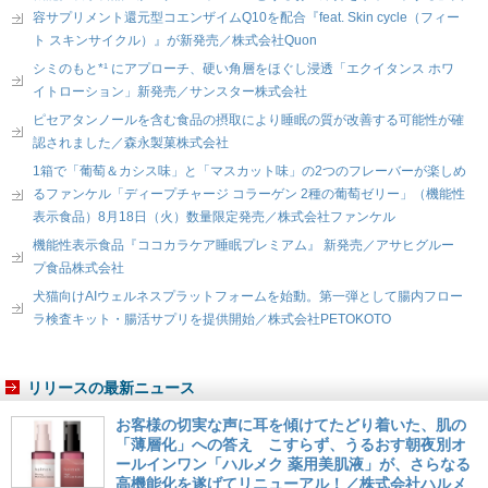
容サプリメント還元型コエンザイムQ10を配合『feat. Skin cycle（フィー
ト スキンサイクル）』が新発売／株式会社Quon
シミのもと*¹ にアプローチ、硬い角層をほぐし浸透「エクイタンス ホワ
イトローション」新発売／サンスター株式会社
ピセアタンノールを含む食品の摂取により睡眠の質が改善する可能性が確
認されました／森永製菓株式会社
1箱で「葡萄＆カシス味」と「マスカット味」の2つのフレーバーが楽しめ
るファンケル「ディープチャージ コラーゲン 2種の葡萄ゼリー」（機能性
表示食品）8月18日（火）数量限定発売／株式会社ファンケル
機能性表示食品『ココカラケア睡眠プレミアム』 新発売／アサヒグルー
プ食品株式会社
犬猫向けAIウェルネスプラットフォームを始動。第一弾として腸内フロー
ラ検査キット・腸活サプリを提供開始／株式会社PETOKOTO
リリースの最新ニュース
お客様の切実な声に耳を傾けてたどり着いた、肌の
「薄層化」への答え こすらず、うるおす朝夜別オ
ールインワン「ハルメク 薬用美肌液」が、さらなる
高機能化を遂げてリニューアル！／株式会社ハルメ