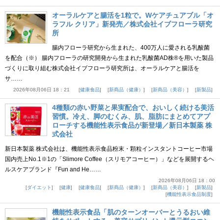
オーラルケアと腸活を1粒で。Wケアチュアブル「オ
ラフル クリア」新発売／株式会社イブフローラ研究
所
腸内フローラ研究から生まれた、400万人に愛される乳酸菌
を配合（※） 腸内フローラの研究開発から生まれた乳酸菌AD株®を用いた製品
づくりに取り組む株式会社イブフローラ研究所は、オーラルケアと腸活を
サ……
2026年08月06日 18：21
健康食品
新商品（健康）
新商品（美容）
新製品
4種類の赤い野菜と果実配合で、おいしく続ける美活
習慣。冷え、脚のむくみ、肌、脂肪にまとめてアプ
ローチする機能性表示食品が新登場／新日本製薬 株
式会社
新日本製薬 株式会社は、機能性表示食品粉末・顆粒インスタントコーヒー市場
国内売上No.1※1の「Slimore Coffee（スリモアコーヒー）」などを展開するヘ
ルスケアブランド『Fun and He……
2026年08月06日 18：00
ダイエット
健康
健康食品
新商品（健康）
新商品（美容）
新製品
機能性表示食品制度
機能性表示食品「肌のターンオーバーとうるおい維