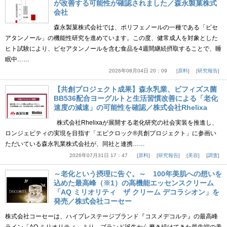
が改善する可能性が確認されました／森永製菓株式
会社
森永製菓株式会社では、ポリフェノールの一種である「ピセ
アタンノール」の機能性研究を進めています。この度、健常成人を対象とした
ヒト試験により、ピセアタンノールを含む食品を4週間継続摂取することで、睡
眠中……
2026年08月04日 20：09
原料
研究報告
【共創プロジェクト成果】森永乳業、ビフィズス菌
BB536配合ヨーグルトと生活習慣改善による「老化
速度の減速」の可能性を確認／株式会社Rhelixa
株式会社Rhelixaが展開する老化研究の社会実装を推進し、
ロンジェビティの実現を目指す「エピクロック®共創プロジェクト」に参画い
ただいている森永乳業株式会社が、同社と連携……
2026年07月31日 17：47
原料
研究報告
美容
調査
～老化という摂理に告ぐ。～ 100年美肌への想いを
込めた最高峰（※1）の高機能エッセンスクリーム
「AQ ミリオリティ ザ クリーム デコラシオン」を
発売／株式会社コーセー
株式会社コーセーは、ハイプレステージブランド『コスメデコルテ』の最高峰