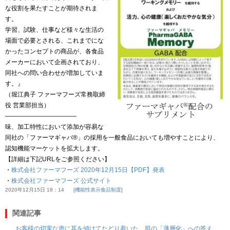
な役割を果たすことが期待されま
す。
学習、試験、仕事など様々な生活の
場面で必要とされる、これまでにな
かったコンセプトの商品が、各食品
メーカーにおいて企画されており、
同社への問い合わせが増加していま
す。』
（堀江典子 ファーマフーズ常務取締
役 営業部担当）
———————————–
味、加工特性において添加が容易な
同社の「ファーマギャバ®」の採用を一般食品においても増やすことにより、
認知機能マーケットを拡大します。
【詳細は下記URLをご参照ください】
・
株式会社ファーマフーズ 2020年12月15日【PDF】発表
・
株式会社ファーマフーズ 公式サイト
2020年12月15日 18：14
機能性表示食品制度
関連記事
お客様の切実な声に耳を傾けてたどり着いた、肌の「薄層化」への答え