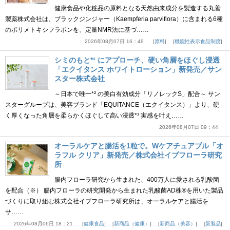
健康食品や化粧品の原料となる天然由来成分を製造する丸善
製薬株式会社は、ブラックジンジャー（Kaempferia parviflora）に含まれる6種
のポリメトキシフラボンを、定量NMR法に基づ……
2026年08月07日 16：49
原料
機能性表示食品制度
シミのもと*¹ にアプローチ、硬い角層をほぐし浸透
「エクイタンス ホワイトローション」新発売／サン
スター株式会社
～日本で唯一*² の美白有効成分「リノレックS」配合～ サン
スターグループは、美容ブランド「EQUITANCE（エクイタンス）」より、硬
く厚くなった角層を柔らかくほぐして高い浸透*³ 実感を叶え……
2026年08月07日 09：44
オーラルケアと腸活を1粒で。Wケアチュアブル「オ
ラフル クリア」新発売／株式会社イブフローラ研究
所
腸内フローラ研究から生まれた、400万人に愛される乳酸菌
を配合（※） 腸内フローラの研究開発から生まれた乳酸菌AD株®を用いた製品
づくりに取り組む株式会社イブフローラ研究所は、オーラルケアと腸活を
サ……
2026年08月06日 18：21
健康食品
新商品（健康）
新商品（美容）
新製品