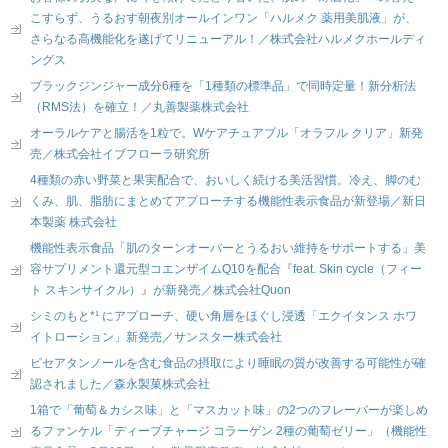
こすらず、うるおす朝夜別オールインワン「ハルメク 薬用美肌液」が、
さらなる高機能化を遂げてリニューアル！／株式会社ハルメクホールディ
ングス
ブラックジンジャー成分6種を「1種類の標準品」で同時定量！新分析法
（RMS法）を確立！／丸善製薬株式会社
オーラルケアと腸活を1粒で。Wケアチュアブル「オラフル クリア」新発
売／株式会社イブフローラ研究所
4種類の赤い野菜と果実配合で、おいしく続ける美活習慣。冷え、脚のむ
くみ、肌、脂肪にまとめてアプローチする機能性表示食品が新登場／新日
本製薬 株式会社
機能性表示食品「肌のターンオーバーとうるおい維持をサポートする」美
容サプリメント還元型コエンザイムQ10を配合『feat. Skin cycle（フィー
ト スキンサイクル）』が新発売／株式会社Quon
シミのもと*¹ にアプローチ、硬い角層をほぐし浸透「エクイタンス ホワ
イトローション」新発売／サンスター株式会社
ピセアタンノールを含む食品の摂取により睡眠の質が改善する可能性が確
認されました／森永製菓株式会社
1箱で「葡萄＆カシス味」と「マスカット味」の2つのフレーバーが楽しめ
るファンケル「ディープチャージ コラーゲン 2種の葡萄ゼリー」（機能性