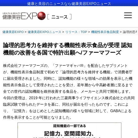
健康と美容のニュースなら健康美容EXPOニュース
健康美容EXPO
健康美容EXPOニュース
リリース：TOP
機能性表示食品制度
論理的思考
論理的思考力を維持する機能性表示食品が受理 認知
機能の改善を各国で特許出願へ/ファーマフーズ
株式会社ファーマフーズの、「ファーマギャバ®」を配合したサプリメント
が、機能性表示食品制度で初めて「論理的思考力を維持する機能」で消費者庁
に届出受理されました。同時に、認知機能の様々な領域への効果を表示した機
能性表示食品として受理されたことを受け、若年層から中高齢者層に至るまで
全ての世代の認知機能を維持改善する食品を、メーカーと共同で開発します。
今回の受理は、2019 年に行われた三菱商事ライフサイエンス株式会社との共同
臨床試験で得られたデータを基に、同社が届出を行ったものです。これによ
り、「記憶力」をはじめとした認知機能の様々な領域に対して、GABAによる
作用を表示することが可能となりました。