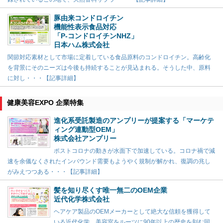
豚由来コンドロイチン
機能性表示食品対応
「P-コンドロイチンNHZ」
日本ハム株式会社
関節対応素材として市場に定着している食品原料のコンドロイチン。高齢化
を背景にそのニーズは今後も持続することが見込まれる。そうした中、原料
に対し・・・【記事詳細】
健康美容EXPO 企業特集
進化系受託製造のアンプリーが提案する「マーケテ
ィング連動型OEM」
株式会社アンプリー
ポストコロナの動きが水面下で加速している。コロナ禍で減
速を余儀なくされたインバウンド需要もようやく規制が解かれ、復調の兆し
がみえつつある・・・【記事詳細】
髪を知り尽くす唯一無二のOEM企業
近代化学株式会社
ヘアケア製品のOEMメーカーとして絶大な信頼を獲得して
いる近代化学。美容室をルーツに90年以上の歴史を刻む同