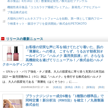
表示食品）8月18日（火）数量限定発売／株式会社ファンケル
機能性表示食品『ココカラケア睡眠プレミアム』 新発売／アサヒグルー
プ食品株式会社
犬猫向けAIウェルネスプラットフォームを始動。第一弾として腸内フロー
ラ検査キット・腸活サプリを提供開始／株式会社PETOKOTO
リリースの最新ニュース
お客様の切実な声に耳を傾けてたどり着いた、肌の
「薄層化」への答え こすらず、うるおす朝夜別オ
ールインワン「ハルメク 薬用美肌液」が、さらなる
高機能化を遂げてリニューアル！／株式会社ハルメ
クホールディングス
～ UVカット・バリア強化・ナノ浸透。大人の肌変化に寄り添う充実の1本完結
設計 〜 販売部数No.1（※1）雑誌『ハルメク』を発行する株式会社ハルメク
は、大人の肌変化である「薄層化（はくそうか）」に……
2026年08月07日 17：36
化粧品
新商品（美容）
新製品
美容
ブラックジンジャー成分6種を「1種類の標準品」で
同時定量！新分析法（RMS法）を確立！／丸善製薬
株式会社