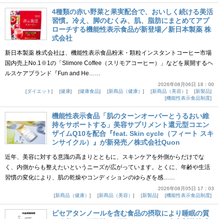
4種類の赤い野菜と果実配合で、おいしく続ける美活
習慣。冷え、脚のむくみ、肌、脂肪にまとめてアプ
ローチする機能性表示食品が新登場／新日本製薬 株
式会社
新日本製薬 株式会社は、機能性表示食品粉末・顆粒インスタントコーヒー市場
国内売上No.1※1の「Slimore Coffee（スリモアコーヒー）」などを展開するヘ
ルスケアブランド『Fun and He……
2026年08月06日 18：00
ダイエット
健康
健康食品
新商品（健康）
新商品（美容）
新製品
機能性表示食品制度
機能性表示食品「肌のターンオーバーとうるおい維
持をサポートする」美容サプリメント還元型コエン
ザイムQ10を配合『feat. Skin cycle（フィート スキ
ンサイクル）』が新発売／株式会社Quon
近年、美容に対する意識の高まりとともに、スキンケアを外側からだけでな
く、内側からも整えたいというニーズが広がっています。とくに、年齢や生活
習慣の変化により、肌の乾燥やコンディションのゆらぎを感……
2026年08月05日 17：03
新商品（健康）
新商品（美容）
新製品
機能性表示食品制度
ピセアタンノールを含む食品の摂取により睡眠の質