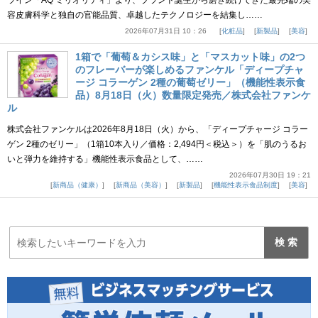
ライン「AQ ミリオリティ」より、ブランド誕生から磨き続けてきた最先端の美
容皮膚科学と独自の官能品質、卓越したテクノロジーを結集し……
2026年07月31日 10：26
化粧品
新製品
美容
1箱で「葡萄＆カシス味」と「マスカット味」の2つ
のフレーバーが楽しめるファンケル「ディープチャ
ージ コラーゲン 2種の葡萄ゼリー」（機能性表示食
品）8月18日（火）数量限定発売／株式会社ファンケ
ル
株式会社ファンケルは2026年8月18日（火）から、「ディープチャージ コラー
ゲン 2種のゼリー」（1箱10本入り／価格：2,494円＜税込＞）を「肌のうるお
いと弾力を維持する」機能性表示食品として、……
2026年07月30日 19：21
新商品（健康）
新商品（美容）
新製品
機能性表示食品制度
美容