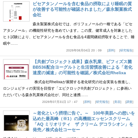
ピセアタンノールを含む食品の摂取により睡眠の質
が改善する可能性が確認されました／森永製菓株式
会社
森永製菓株式会社では、ポリフェノールの一種である「ピセ
アタンノール」の機能性研究を進めています。この度、健常成人を対象とした
ヒト試験により、ピセアタンノールを含む食品を4週間継続摂取することで、睡
眠中……
2026年08月04日 20：09
原料
研究報告
【共創プロジェクト成果】森永乳業、ビフィズス菌
BB536配合ヨーグルトと生活習慣改善による「老化
速度の減速」の可能性を確認／株式会社Rhelixa
株式会社Rhelixaが展開する老化研究の社会実装を推進し、
ロンジェビティの実現を目指す「エピクロック®共創プロジェクト」に参画い
ただいている森永乳業株式会社が、同社と連携……
2026年07月31日 17：47
原料
研究報告
美容
調査
～老化という摂理に告ぐ。～ 100年美肌への想いを
込めた最高峰（※1）の高機能エッセンスクリーム
「AQ ミリオリティ ザ クリーム デコラシオン」を
発売／株式会社コーセー