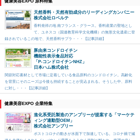
健康美容EXPO 原料特集
天然香料・天然有効成分のリーディングカンパニー
株式会社ロベルテ
香料発祥の地 南フランス・グラース。香料産業の聖地とし
て、ユネスコ（国連教育科学文化機構）の無形文化遺産に登
録されているこの地で、天然香料サプラ・・・【記事詳細】
豚由来コンドロイチン
機能性表示食品対応
「P-コンドロイチンNHZ」
日本ハム株式会社
関節対応素材として市場に定着している食品原料のコンドロイチン。高齢化
を背景にそのニーズは今後も持続することが見込まれる。そうした中、原料
に対し・・・【記事詳細】
健康美容EXPO 企業特集
進化系受託製造のアンプリーが提案する「マーケテ
ィング連動型OEM」
株式会社アンプリー
ポストコロナの動きが水面下で加速している。コロナ禍で減