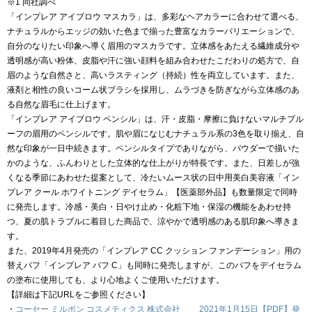
※1 同社調べ
「インプレア アイブロウ マスカラ」は、多彩なヘアカラーに合わせて選べる、
ナチュラルからエッジの効いた色まで揃った豊富なカラーバリエーションで、
自分のなりたい印象へ導く眉用のマスカラです。立体感をあたえる繊維成分や
透明感が高い粉体、皮脂や汗に強い顔料を組み合わせたこだわりの処方で、自
眉のような自然さと、高いラスティング（持続）性を両立しています。また、
液剤と相性の良いコーム状ブラシを採用し、ムラづきを防ぎながら立体感のあ
る自然な眉毛に仕上げます。
「インプレア アイブロウ ペンシル」は、汗・皮脂・摩擦に負けないマルチプル
ーフの眉用のペンシルです。肌や眉になじむナチュラル系の3色を取り揃え、自
然な印象が一日中続きます。ペンシルタイプでありながら、パウダーで描いた
かのような、ふんわりとした立体的な仕上がりが特長です。また、日差しが強
くなる季節にあわせた提案として、冷たいムース状の日中用美白美容液「イン
プレア クール ホワイトニング デイセラム」【医薬部外品】も数量限定で同時
に発売します。冷感・美白・日やけ止め・化粧下地・保湿の機能をあわせ持
つ、夏の肌トラブルに着目した商品で、涼やかで透明感のある肌印象へ導きま
す。
また、2019年4月発売の「インプレア CC クッション ファンデーション」用の
替えパフ「インプレア パフ C」も同時に発売しますが、このパフをデイセラム
の塗布に使用しても、より心地よくご使用いただけます。
【詳細は下記URLをご参照ください】
・
コーセー ミルボン コスメティクス 株式会社 2021年1月15日【PDF】発