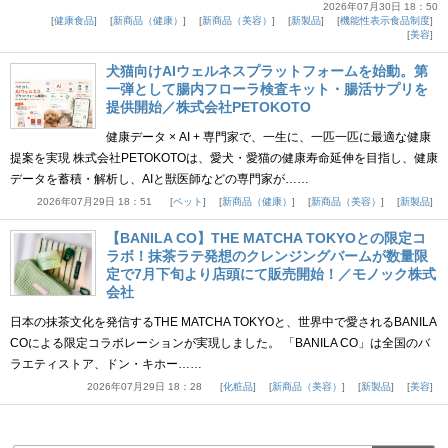
2026年07月30日 18：50
健康食品
新商品（健康）
新商品（美容）
新製品
機能性表示食品制度
美容
犬猫向けAIウェルネスプラットフォームを始動。第
一弾として腸内フローラ検査キット・腸活サプリを
提供開始／株式会社PETOKOTO
健康データ × AI + 専門家で、一生に、一匹一匹に最適な健康
提案を実現 株式会社PETOKOTOは、愛犬・愛猫の健康寿命延伸を目指し、健康
データを蓄積・解析し、AIと獣医師などの専門家が……
2026年07月29日 18：51
ペット
新商品（健康）
新商品（美容）
新製品
【BANILA CO】THE MATCHA TOKYOとの限定コ
ラボ！抹茶ラテ発想のクレンジングバームが数量限
定で7月下旬より店頭にて販売開始！／モノック株式
会社
日本の抹茶文化を発信するTHE MATCHA TOKYOと、世界中で愛されるBANILA
COによる限定コラボレーションが実現しました。 「BANILA CO」は全国のバ
ラエティストア、ドン・キホー……
2026年07月29日 18：28
化粧品
新商品（美容）
新製品
美容