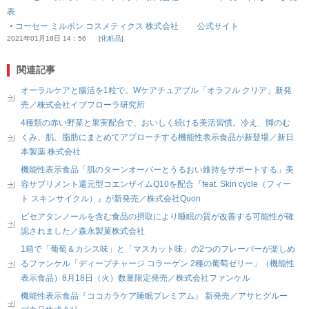
表
・
コーセー ミルボン コスメティクス 株式会社 公式サイト
2021年01月18日 14：56
化粧品
関連記事
オーラルケアと腸活を1粒で。Wケアチュアブル「オラフル クリア」新発
売／株式会社イブフローラ研究所
4種類の赤い野菜と果実配合で、おいしく続ける美活習慣。冷え、脚のむ
くみ、肌、脂肪にまとめてアプローチする機能性表示食品が新登場／新日
本製薬 株式会社
機能性表示食品「肌のターンオーバーとうるおい維持をサポートする」美
容サプリメント還元型コエンザイムQ10を配合『feat. Skin cycle（フィー
ト スキンサイクル）』が新発売／株式会社Quon
ピセアタンノールを含む食品の摂取により睡眠の質が改善する可能性が確
認されました／森永製菓株式会社
1箱で「葡萄＆カシス味」と「マスカット味」の2つのフレーバーが楽しめ
るファンケル「ディープチャージ コラーゲン 2種の葡萄ゼリー」（機能性
表示食品）8月18日（火）数量限定発売／株式会社ファンケル
機能性表示食品『ココカラケア睡眠プレミアム』 新発売／アサヒグルー