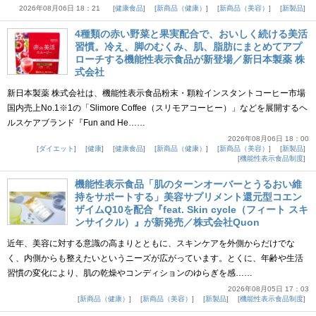
2026年08月06日 18：21
健康食品
新商品（健康）
新商品（美容）
新製品
4種類の赤い野菜と果実配合で、おいしく続ける美活
習慣。冷え、脚のむくみ、肌、脂肪にまとめてアプ
ローチする機能性表示食品が新登場／新日本製薬 株
式会社
新日本製薬 株式会社は、機能性表示食品粉末・顆粒インスタントコーヒー市場
国内売上No.1※1の「Slimore Coffee（スリモアコーヒー）」などを展開するヘ
ルスケアブランド『Fun and He……
2026年08月06日 18：00
ダイエット
健康
健康食品
新商品（健康）
新商品（美容）
新製品
機能性表示食品制度
機能性表示食品「肌のターンオーバーとうるおい維
持をサポートする」美容サプリメント還元型コエン
ザイムQ10を配合『feat. Skin cycle（フィート スキ
ンサイクル）』が新発売／株式会社Quon
近年、美容に対する意識の高まりとともに、スキンケアを外側からだけでな
く、内側からも整えたいというニーズが広がっています。とくに、年齢や生活
習慣の変化により、肌の乾燥やコンディションのゆらぎを感……
2026年08月05日 17：03
新商品（健康）
新商品（美容）
新製品
機能性表示食品制度