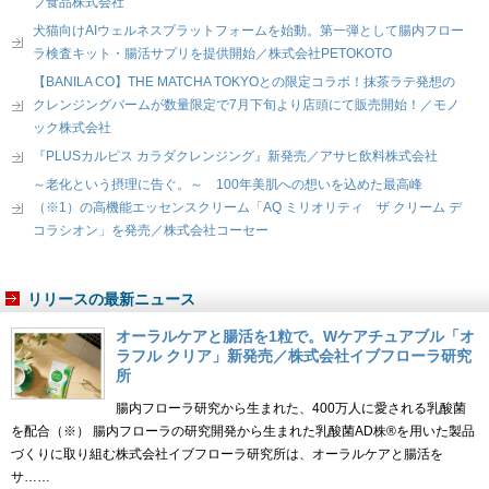
プ食品株式会社
犬猫向けAIウェルネスプラットフォームを始動。第一弾として腸内フロー
ラ検査キット・腸活サプリを提供開始／株式会社PETOKOTO
【BANILA CO】THE MATCHA TOKYOとの限定コラボ！抹茶ラテ発想の
クレンジングバームが数量限定で7月下旬より店頭にて販売開始！／モノ
ック株式会社
『PLUSカルピス カラダクレンジング』新発売／アサヒ飲料株式会社
～老化という摂理に告ぐ。～ 100年美肌への想いを込めた最高峰
（※1）の高機能エッセンスクリーム「AQ ミリオリティ ザ クリーム デ
コラシオン」を発売／株式会社コーセー
リリースの最新ニュース
オーラルケアと腸活を1粒で。Wケアチュアブル「オ
ラフル クリア」新発売／株式会社イブフローラ研究
所
腸内フローラ研究から生まれた、400万人に愛される乳酸菌
を配合（※） 腸内フローラの研究開発から生まれた乳酸菌AD株®を用いた製品
づくりに取り組む株式会社イブフローラ研究所は、オーラルケアと腸活を
サ……