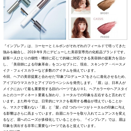
『インプレア』は、コーセーとミルボンがそれぞれのフィールドで培ってきた
強みを融合し、2019 年9 月にデビューした美容室専売の化粧品ブランドです。
顧客一人ひとりの個性・嗜好に応じて的確に対応できる美容師の提案力を活か
し、「美容師による印象革命」をコンセプトに、現在、スキンケア・ベースメ
イク・フェイスカラーなど多数のアイテムを揃えています。
今回、ヘアの美容提案と合わせた“印象プロデュース”をさらに進化させるため、
アイブロウマスカラとアイブロウペンシルを発売します。「眉」は、日本人が
メイクにおいて最も重要視する顔のパーツであり※1、ヘアカラーやヘアスタイ
ルとのコーディネート要素も加わり、トータルでの印象を左右すると言われて
います。また昨今では、日常的にマスクを着用する機会が増えていることか
ら、マスクで覆わない「眉」と「髪」の2 つのパーツがトータルの印象に与え
る影響はさらに高まっています。自眉にカラーを取り入れてニュアンスを変え
るなど、眉へのニーズが多様化していることから、『インプレア』では、眉は
印象を演出する非常に重要なパーツであると捉えています。