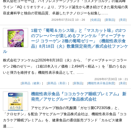
株式会社コーセーは、ハイプレステージブランド『コスメデコルテ』の最高峰
ライン「AQ ミリオリティ」より、ブランド誕生から磨き続けてきた最先端の美
容皮膚科学と独自の官能品質、卓越したテクノロジーを結集し……
2026年07月31日 10：26
化粧品
新製品
美容
1箱で「葡萄＆カシス味」と「マスカット味」の2つ
のフレーバーが楽しめるファンケル「ディープチャ
ージ コラーゲン 2種の葡萄ゼリー」（機能性表示食
品）8月18日（火）数量限定発売／株式会社ファンケ
ル
株式会社ファンケルは2026年8月18日（火）から、「ディープチャージ コラー
ゲン 2種のゼリー」（1箱10本入り／価格：2,494円＜税込＞）を「肌のうるお
いと弾力を維持する」機能性表示食品として、……
2026年07月30日 19：21
新商品（健康）
新商品（美容）
新製品
機能性表示食品制度
美容
機能性表示食品『ココカラケア睡眠プレミアム』 新
発売／アサヒグループ食品株式会社
アサヒグループ独自の乳酸菌「ガセリ菌CP2305株」と、
「クロセチン」を配合 アサヒグループ食品株式会社は、機能性表示食品『ココ
カラケア睡眠プレミアム』を、健康食品の通信販売ブランド「カルピス健康
通……