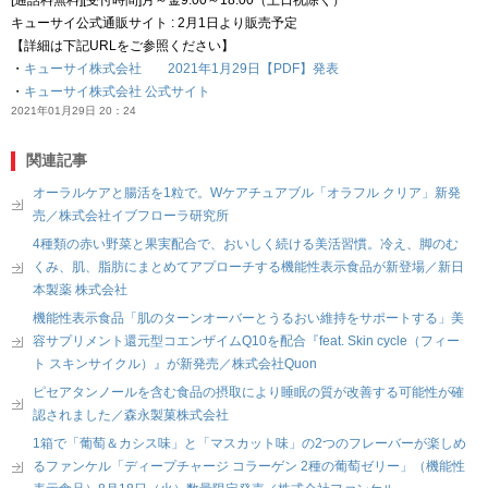
キューサイ公式通販サイト : 2月1日より販売予定
【詳細は下記URLをご参照ください】
・
キューサイ株式会社 2021年1月29日【PDF】発表
・
キューサイ株式会社 公式サイト
2021年01月29日 20：24
関連記事
オーラルケアと腸活を1粒で。Wケアチュアブル「オラフル クリア」新発
売／株式会社イブフローラ研究所
4種類の赤い野菜と果実配合で、おいしく続ける美活習慣。冷え、脚のむ
くみ、肌、脂肪にまとめてアプローチする機能性表示食品が新登場／新日
本製薬 株式会社
機能性表示食品「肌のターンオーバーとうるおい維持をサポートする」美
容サプリメント還元型コエンザイムQ10を配合『feat. Skin cycle（フィー
ト スキンサイクル）』が新発売／株式会社Quon
ピセアタンノールを含む食品の摂取により睡眠の質が改善する可能性が確
認されました／森永製菓株式会社
1箱で「葡萄＆カシス味」と「マスカット味」の2つのフレーバーが楽しめ
るファンケル「ディープチャージ コラーゲン 2種の葡萄ゼリー」（機能性