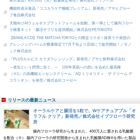
表示食品）8月18日（火）数量限定発売／株式会社ファンケル
機能性表示食品『ココカラケア睡眠プレミアム』 新発売／アサヒグルー
プ食品株式会社
犬猫向けAIウェルネスプラットフォームを始動。第一弾として腸内フロー
ラ検査キット・腸活サプリを提供開始／株式会社PETOKOTO
【BANILA CO】THE MATCHA TOKYOとの限定コラボ！抹茶ラテ発想の
クレンジングバームが数量限定で7月下旬より店頭にて販売開始！／モノ
ック株式会社
『PLUSカルピス カラダクレンジング』新発売／アサヒ飲料株式会社
～老化という摂理に告ぐ。～ 100年美肌への想いを込めた最高峰
（※1）の高機能エッセンスクリーム「AQ ミリオリティ ザ クリーム デ
コラシオン」を発売／株式会社コーセー
リリースの最新ニュース
オーラルケアと腸活を1粒で。Wケアチュアブル「オ
ラフル クリア」新発売／株式会社イブフローラ研究
所
腸内フローラ研究から生まれた、400万人に愛される乳酸菌
を配合（※） 腸内フローラの研究開発から生まれた乳酸菌AD株®を用いた製品