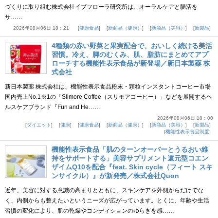
づくりに取り組む株式会社イブフローラ研究所は、オーラルケアと腸活を
サ……
2026年08月06日 18：21
健康食品
新商品（健康）
新商品（美容）
新製品
4種類の赤い野菜と果実配合で、おいしく続ける美活
習慣。冷え、脚のむくみ、肌、脂肪にまとめてアプ
ローチする機能性表示食品が新登場／新日本製薬 株
式会社
新日本製薬 株式会社は、機能性表示食品粉末・顆粒インスタントコーヒー市場
国内売上No.1※1の「Slimore Coffee（スリモアコーヒー）」などを展開するヘ
ルスケアブランド『Fun and He……
2026年08月06日 18：00
ダイエット
健康
健康食品
新商品（健康）
新商品（美容）
新製品
機能性表示食品制度
機能性表示食品「肌のターンオーバーとうるおい維
持をサポートする」美容サプリメント還元型コエン
ザイムQ10を配合『feat. Skin cycle（フィート スキ
ンサイクル）』が新発売／株式会社Quon
近年、美容に対する意識の高まりとともに、スキンケアを外側からだけでな
く、内側からも整えたいというニーズが広がっています。とくに、年齢や生活
習慣の変化により、肌の乾燥やコンディションのゆらぎを感……