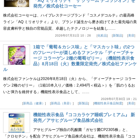
「AQ ミリオリティ ザ クリーム デコラシオン」を
発売／株式会社コーセー
株式会社コーセーは、ハイプレステージブランド『コスメデコルテ』の最高峰
ライン「AQ ミリオリティ」より、ブランド誕生から磨き続けてきた最先端の美
容皮膚科学と独自の官能品質、卓越したテクノロジーを結集し……
2026年07月31日 10：26
化粧品
新製品
美容
1箱で「葡萄＆カシス味」と「マスカット味」の2つ
のフレーバーが楽しめるファンケル「ディープチャ
ージ コラーゲン 2種の葡萄ゼリー」（機能性表示食
品）8月18日（火）数量限定発売／株式会社ファンケ
ル
株式会社ファンケルは2026年8月18日（火）から、「ディープチャージ コラー
ゲン 2種のゼリー」（1箱10本入り／価格：2,494円＜税込＞）を「肌のうるお
いと弾力を維持する」機能性表示食品として、……
2026年07月30日 19：21
新商品（健康）
新商品（美容）
新製品
機能性表示食品制度
美容
機能性表示食品『ココカラケア睡眠プレミアム』 新
発売／アサヒグループ食品株式会社
アサヒグループ独自の乳酸菌「ガセリ菌CP2305株」と、
「クロセチン」を配合 アサヒグループ食品株式会社は、機能性表示食品『ココ