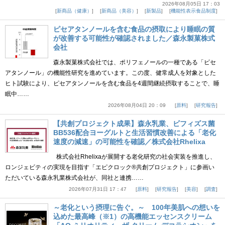
2026年08月05日 17：03
新商品（健康）
新商品（美容）
新製品
機能性表示食品制度
ピセアタンノールを含む食品の摂取により睡眠の質
が改善する可能性が確認されました／森永製菓株式
会社
森永製菓株式会社では、ポリフェノールの一種である「ピセ
アタンノール」の機能性研究を進めています。この度、健常成人を対象とした
ヒト試験により、ピセアタンノールを含む食品を4週間継続摂取することで、睡
眠中……
2026年08月04日 20：09
原料
研究報告
【共創プロジェクト成果】森永乳業、ビフィズス菌
BB536配合ヨーグルトと生活習慣改善による「老化
速度の減速」の可能性を確認／株式会社Rhelixa
株式会社Rhelixaが展開する老化研究の社会実装を推進し、
ロンジェビティの実現を目指す「エピクロック®共創プロジェクト」に参画い
ただいている森永乳業株式会社が、同社と連携……
2026年07月31日 17：47
原料
研究報告
美容
調査
～老化という摂理に告ぐ。～ 100年美肌への想いを
込めた最高峰（※1）の高機能エッセンスクリーム