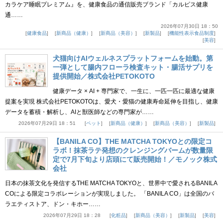
カラケア睡眠プレミアム』を、健康食品の通信販売ブランド「カルピス健康
通……
2026年07月30日 18：50
健康食品
新商品（健康）
新商品（美容）
新製品
機能性表示食品制度
美容
犬猫向けAIウェルネスプラットフォームを始動。第
一弾として腸内フローラ検査キット・腸活サプリを
提供開始／株式会社PETOKOTO
健康データ × AI + 専門家で、一生に、一匹一匹に最適な健康
提案を実現 株式会社PETOKOTOは、愛犬・愛猫の健康寿命延伸を目指し、健康
データを蓄積・解析し、AIと獣医師などの専門家が……
2026年07月29日 18：51
ペット
新商品（健康）
新商品（美容）
新製品
【BANILA CO】THE MATCHA TOKYOとの限定コ
ラボ！抹茶ラテ発想のクレンジングバームが数量限
定で7月下旬より店頭にて販売開始！／モノック株式
会社
日本の抹茶文化を発信するTHE MATCHA TOKYOと、世界中で愛されるBANILA
COによる限定コラボレーションが実現しました。 「BANILA CO」は全国のバ
ラエティストア、ドン・キホー……
2026年07月29日 18：28
化粧品
新商品（美容）
新製品
美容