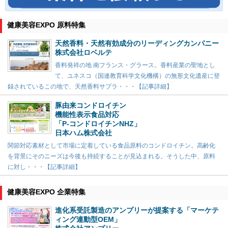
健康美容EXPO 原料特集
天然香料・天然有効成分のリーディングカンパニー
株式会社ロベルテ
香料発祥の地 南フランス・グラース。香料産業の聖地とし
て、ユネスコ（国連教育科学文化機構）の無形文化遺産に登
録されているこの地で、天然香料サプラ・・・【記事詳細】
豚由来コンドロイチン
機能性表示食品対応
「P-コンドロイチンNHZ」
日本ハム株式会社
関節対応素材として市場に定着している食品原料のコンドロイチン。高齢化
を背景にそのニーズは今後も持続することが見込まれる。そうした中、原料
に対し・・・【記事詳細】
健康美容EXPO 企業特集
進化系受託製造のアンプリーが提案する「マーケテ
ィング連動型OEM」