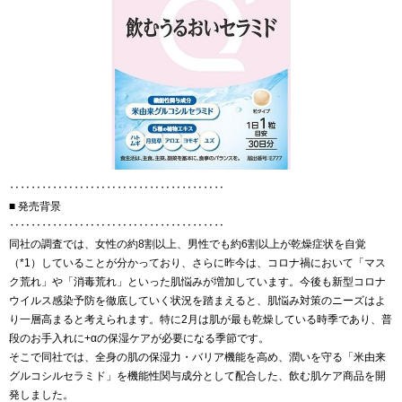
‥‥‥‥‥‥‥‥‥‥‥‥‥‥‥‥‥‥‥‥
■ 発売背景
‥‥‥‥‥‥‥‥‥‥‥‥‥‥‥‥‥‥‥‥
同社の調査では、女性の約8割以上、男性でも約6割以上が乾燥症状を自覚
（*1）していることが分かっており、さらに昨今は、コロナ禍において「マス
ク荒れ」や「消毒荒れ」といった肌悩みが増加しています。今後も新型コロナ
ウイルス感染予防を徹底していく状況を踏まえると、肌悩み対策のニーズはよ
り一層高まると考えられます。特に2月は肌が最も乾燥している時季であり、普
段のお手入れに+αの保湿ケアが必要になる季節です。
そこで同社では、全身の肌の保湿力・バリア機能を高め、潤いを守る「米由来
グルコシルセラミド」を機能性関与成分として配合した、飲む肌ケア商品を開
発しました。