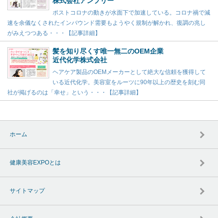
株式会社アンプリー
ポストコロナの動きが水面下で加速している。コロナ禍で減
速を余儀なくされたインバウンド需要もようやく規制が解かれ、復調の兆し
がみえつつある・・・【記事詳細】
髪を知り尽くす唯一無二のOEM企業
近代化学株式会社
ヘアケア製品のOEMメーカーとして絶大な信頼を獲得して
いる近代化学。美容室をルーツに90年以上の歴史を刻む同
社が掲げるのは「幸せ」という・・・【記事詳細】
ホーム
健康美容EXPOとは
サイトマップ