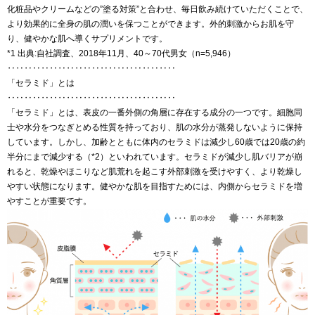
化粧品やクリームなどの”塗る対策”と合わせ、毎日飲み続けていただくことで、
より効果的に全身の肌の潤いを保つことができます。外的刺激からお肌を守
り、健やかな肌へ導くサプリメントです。
*1 出典:自社調査、2018年11月、40～70代男女（n=5,946）
‥‥‥‥‥‥‥‥‥‥‥‥‥‥‥‥‥‥‥‥
「セラミド」とは
‥‥‥‥‥‥‥‥‥‥‥‥‥‥‥‥‥‥‥‥
「セラミド」とは、表皮の一番外側の角層に存在する成分の一つです。細胞同
士や水分をつなぎとめる性質を持っており、肌の水分が蒸発しないように保持
しています。しかし、加齢とともに体内のセラミドは減少し60歳では20歳の約
半分にまで減少する（*2）といわれています。セラミドが減少し肌バリアが崩
れると、乾燥やほこりなど肌荒れを起こす外部刺激を受けやすく、より乾燥し
やすい状態になります。健やかな肌を目指すためには、内側からセラミドを増
やすことが重要です。