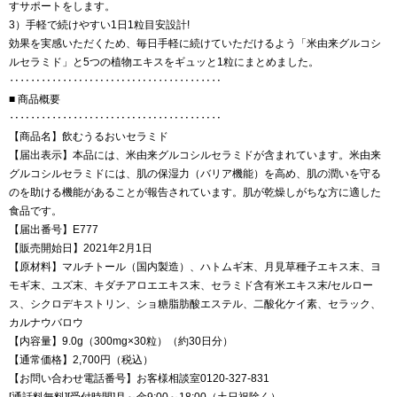
すサポートをします。
3）手軽で続けやすい1日1粒目安設計!
効果を実感いただくため、毎日手軽に続けていただけるよう「米由来グルコシ
ルセラミド」と5つの植物エキスをギュッと1粒にまとめました。
‥‥‥‥‥‥‥‥‥‥‥‥‥‥‥‥‥‥‥‥
■ 商品概要
‥‥‥‥‥‥‥‥‥‥‥‥‥‥‥‥‥‥‥‥
【商品名】飲むうるおいセラミド
【届出表示】本品には、米由来グルコシルセラミドが含まれています。米由来
グルコシルセラミドには、肌の保湿力（バリア機能）を高め、肌の潤いを守る
のを助ける機能があることが報告されています。肌が乾燥しがちな方に適した
食品です。
【届出番号】E777
【販売開始日】2021年2月1日
【原材料】マルチトール（国内製造）、ハトムギ末、月見草種子エキス末、ヨ
モギ末、ユズ末、キダチアロエエキス末、セラミド含有米エキス末/セルロー
ス、シクロデキストリン、ショ糖脂肪酸エステル、二酸化ケイ素、セラック、
カルナウバロウ
【内容量】9.0g（300mg×30粒）（約30日分）
【通常価格】2,700円（税込）
【お問い合わせ電話番号】お客様相談室0120-327-831
[通話料無料][受付時間]月～金9:00～18:00（土日祝除く）