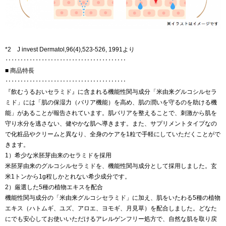
*2 J invest Dermatol,96(4),523-526, 1991より
‥‥‥‥‥‥‥‥‥‥‥‥‥‥‥‥‥‥‥‥
■ 商品特長
‥‥‥‥‥‥‥‥‥‥‥‥‥‥‥‥‥‥‥‥
『飲むうるおいセラミド』に含まれる機能性関与成分「米由来グルコシルセラ
ミド」には「肌の保湿力（バリア機能）を高め、肌の潤いを守るのを助ける機
能」があることが報告されています。肌バリアを整えることで、刺激から肌を
守り水分を逃さない、健やかな肌へ導きます。また、サプリメントタイプなの
で化粧品やクリームと異なり、全身のケアを1粒で手軽にしていただくことがで
きます。
1）希少な米胚芽由来のセラミドを採用
米胚芽由来のグルコシルセラミドを、機能性関与成分として採用しました。玄
米1トンから1g程しかとれない希少成分です。
2）厳選した5種の植物エキスを配合
機能性関与成分の「米由来グルコシセラミド」に加え、肌をいたわる5種の植物
エキス（ハトムギ、ユズ、アロエ、ヨモギ、月見草）を配合しました。どなた
にでも安心してお使いいただけるアレルゲンフリー処方で、自然な肌を取り戻