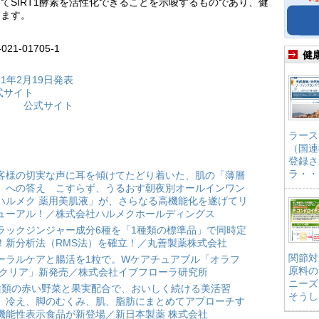
てSIRT1酵素を活性化できることを示唆するものであり、健
ります。
3-021-01705-1
健
年2月19日発表
式サイト
科 公式サイト
ラース
（国連
登録さ
ラ・・
客様の切実な声に耳を傾けてたどり着いた、肌の「薄層
」への答え こすらず、うるおす朝夜別オールインワン
ハルメク 薬用美肌液」が、さらなる高機能化を遂げてリ
ューアル！／株式会社ハルメクホールディングス
ラックジンジャー成分6種を「1種類の標準品」で同時定
！新分析法（RMS法）を確立！／丸善製薬株式会社
関節対
ーラルケアと腸活を1粒で。Wケアチュアブル「オラフ
原料の
 クリア」新発売／株式会社イブフローラ研究所
ニーズ
種類の赤い野菜と果実配合で、おいしく続ける美活習
そうし
。冷え、脚のむくみ、肌、脂肪にまとめてアプローチす
機能性表示食品が新登場／新日本製薬 株式会社