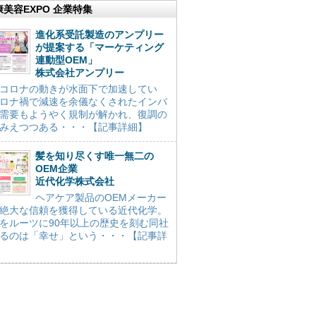
康美容EXPO 企業特集
進化系受託製造のアンプリー
が提案する「マーケティング
連動型OEM」
株式会社アンプリー
コロナの動きが水面下で加速してい
ロナ禍で減速を余儀なくされたインバ
需要もようやく規制が解かれ、復調の
みえつつある・・・【記事詳細】
髪を知り尽くす唯一無二の
OEM企業
近代化学株式会社
ヘアケア製品のOEMメーカー
絶大な信頼を獲得している近代化学。
をルーツに90年以上の歴史を刻む同社
るのは「幸せ」という・・・【記事詳