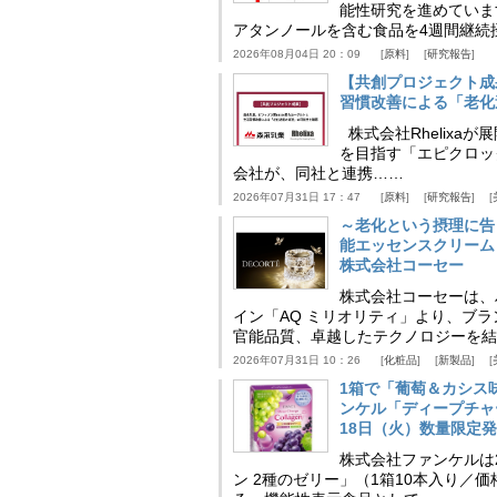
能性研究を進めていま
アタンノールを含む食品を4週間継続
2026年08月04日 20：09
原料
研究報告
【共創プロジェクト成
習慣改善による「老化速
株式会社Rhelix
を目指す「エピクロッ
会社が、同社と連携……
2026年07月31日 17：47
原料
研究報告
～老化という摂理に告
能エッセンスクリーム
株式会社コーセー
株式会社コーセーは、
イン「AQ ミリオリティ」より、ブ
官能品質、卓越したテクノロジーを結
2026年07月31日 10：26
化粧品
新製品
1箱で「葡萄＆カシス
ンケル「ディープチャ
18日（火）数量限定
株式会社ファンケルは2
ン 2種のゼリー」（1箱10本入り／