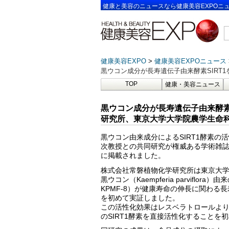
健康と美容のニュースなら健康美容EXPOニ
健康美容EXPO
健康美容EXPOニュース
黒ウコン成分が長寿遺伝子由来酵素SIRT
TOP
健康・美容ニュース
黒ウコン成分が長寿遺伝子由来酵素
研究所、東京大学大学院農学生命
黒ウコン由来成分によるSIRT1酵素
次教授との共同研究が権威ある学術雑誌のひとつ「
に掲載されました。
株式会社常磐植物化学研究所は東京大
黒ウコン（Kaempferia parviflor
KPMF-8）が健康寿命の伸長に関わる
を初めて実証しました。
この活性化効果はレスベラトロールよりも
のSIRT1酵素を直接活性化することを