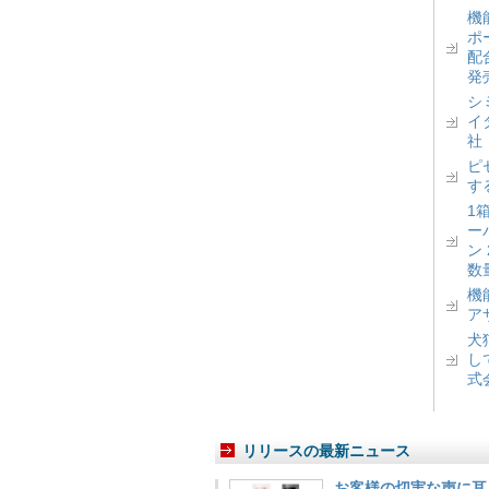
機
ポ
配
発
シ
イ
社
ピ
す
1
ー
ン
数
機
ア
犬
し
式
リリースの最新ニュース
お客様の切実な声に耳