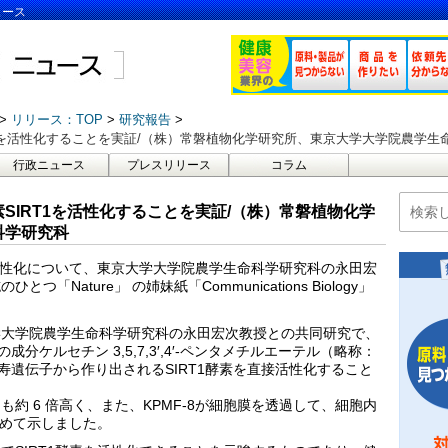
ュース
リリース：TOP
研究報告
1を活性化することを実証/（株）常磐植物化学研究所、東京大学大学院農学生
行政ニュース
プレスリリース
コラム
SIRT1を活性化することを実証/（株）常磐植物化学
科学研究科
の活性化について、東京大学大学院農学生命科学研究科の永田宏
Nature」 の姉妹紙「Communications Biology」
学大学院農学生命科学研究科の永田宏次教授との共同研究で、
a）由来の成分ケルセチン 3,5,7,3′,4′-ペンタメチルエーテル（略称：
長寿遺伝子から作り出されるSIRT1酵素を直接活性化すること
約 6 倍高く、また、KPMF-8が細胞膜を透過して、細胞内
初めて示しました。