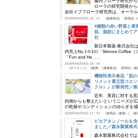
腸内フローラ研究から
ローラの研究開発から
会社イブフローラ研究所は、オーラル
2026年08月06日 18：21
健康食品
新商品（
4種類の赤い野菜と果
肌、脂肪にまとめてア
社
新日本製薬 株式会社
内売上No.1※1の「Slimore C
『Fun and He……
2026年08月06日 18：00
ダイエット
健康
健康食品
新商品（健
機能性表示食品「肌の
リメント還元型コエンザイム
クル）』が新発売／株
近年、美容に対する意
内側からも整えたいというニーズが広
の乾燥やコンディションのゆらぎを感
2026年08月05日 17：03
新商品（健康）
新
ピセアタンノールを含
ました／森永製菓株式
森永製菓株式会社では