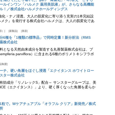
ールインワン「ハルメク 薬用美肌液」が、さらなる高機能
ル！／株式会社ハルメクホールディングス
ア強化・ナノ浸透。大人の肌変化に寄り添う充実の1本完結設
『ハルメク』を発行する株式会社ハルメクは、大人の肌変化であ
容）
新製品
美容
分6種を「1種類の標準品」で同時定量！新分析法（RMS
薬株式会社
料となる天然由来成分を製造する丸善製薬株式会社は、ブ
pferia parviflora）に含まれる6種のポリメトキシフラボ
品制度
プローチ、硬い角層をほぐし浸透「エクイタンス ホワイトロー
スター株式会社
美白有効成分「リノレックS」配合～ サンスターグループは、美
ANCE（エクイタンス）」より、硬く厚くなった角層を柔らか
1粒で。Wケアチュアブル「オラフル クリア」新発売／株式
所