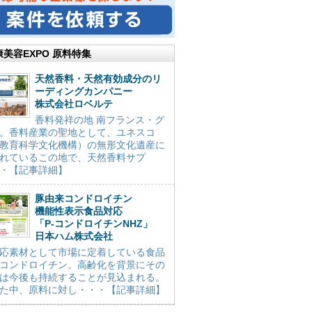
康美容EXPO 原料特集
天然香料・天然有効成分のリ
ーディングカンパニー
株式会社ロベルテ
香料発祥の地 南フランス・グ
。香料産業の聖地として、ユネスコ
教育科学文化機構）の無形文化遺産に
れているこの地で、天然香料サプ
・【記事詳細】
豚由来コンドロイチン
機能性表示食品対応
「P-コンドロイチンNHZ」
日本ハム株式会社
応素材として市場に定着している食品
コンドロイチン。高齢化を背景にその
は今後も持続することが見込まれる。
た中、原料に対し・・・【記事詳細】