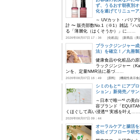
ず、うるおす朝夜別オ
化を遂げてリニューア
～ UVカット・バリ
計 〜 販売部数No.1（※1）雑誌
る「薄層化（はくそうか）」に……
2026年08月07日 17：36
化粧品
新商品（美
ブラックジンジャー成
法）を確立！／丸善製
健康食品や化粧品の原
ラックジンジャー（Kaem
ンを、定量NMR法に基づ……
2026年08月07日 16：49
原料
機能性表示食
シミのもと*¹ にア
ション」新発売／サン
～日本で唯一*² の
容ブランド「EQUIT
くほぐして高い浸透*³ 実感を叶え……
2026年08月07日 09：44
オーラルケアと腸活を
会社イブフローラ研究