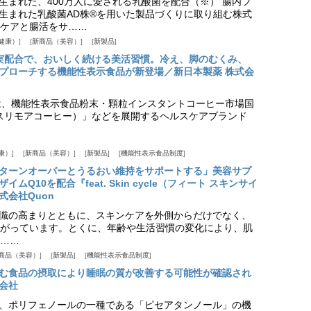
生まれた、400万人に愛される乳酸菌を配合（※） 腸内フ
生まれた乳酸菌AD株®を用いた製品づくりに取り組む株式
ケアと腸活をサ……
健康）
新商品（美容）
新製品
実配合で、おいしく続ける美活習慣。冷え、脚のむくみ、
プローチする機能性表示食品が新登場／新日本製薬 株式会
は、機能性表示食品粉末・顆粒インスタントコーヒー市場国
offee（スリモアコーヒー）」などを展開するヘルスケアブランド
康）
新商品（美容）
新製品
機能性表示食品制度
ターンオーバーとうるおい維持をサポートする」美容サプ
Q10を配合『feat. Skin cycle（フィート スキンサイ
式会社Quon
識の高まりとともに、スキンケアを外側からだけでなく、
がっています。とくに、年齢や生活習慣の変化により、肌
……
商品（美容）
新製品
機能性表示食品制度
む食品の摂取により睡眠の質が改善する可能性が確認され
会社
、ポリフェノールの一種である「ピセアタンノール」の機