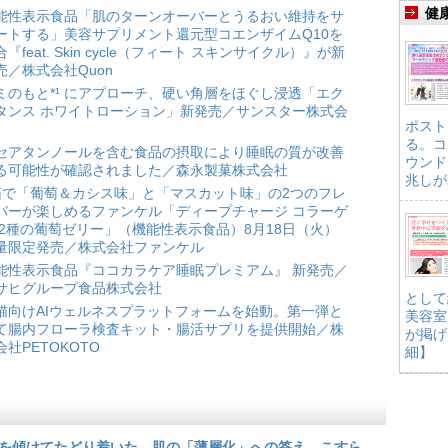
健
能性表示食品「肌のターンオーバーとうるおい維持をサ
ートする」美容サプリメント還元型コエンザイムQ10を
合『feat. Skin cycle（フィート スキンサイクル）』が新
売／株式会社Quon
ミのもと*¹ にアプローチ、硬い角層をほぐし浸透「エク
タンス ホワイトローション」新発売／サンスター株式会
ポスト
る。コ
セアタンノールを含む食品の摂取により睡眠の質が改善
ウンド
る可能性が確認されました／森永製菓株式会社
兆しが
箱で「葡萄＆カシス味」と「マスカット味」の2つのフレ
バーが楽しめるファンケル「ディープチャージ コラーゲ
 2種の葡萄ゼリー」（機能性表示食品）8月18日（火）
量限定発売／株式会社ファンケル
能性表示食品『ココカラケア睡眠プレミアム』 新発売／
サヒグループ食品株式会社
として
猫向けAIウェルネスプラットフォームを始動。第一弾と
美容室
て腸内フローラ検査キット・腸活サプリを提供開始／株
が掲げ
会社PETOKOTO
細】
を傾けてたどり着いた、肌の「薄層化」への答え こすら