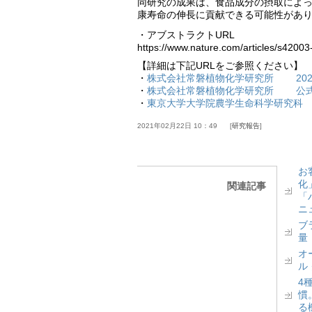
同研究の成果は、食品成分の摂取によっ
康寿命の伸長に貢献できる可能性があ
・アブストラクトURL
https://www.nature.com/articles/s4200
【詳細は下記URLをご参照ください】
・
株式会社常磐植物化学研究所 2021
・
株式会社常磐植物化学研究所 公
・
東京大学大学院農学生命科学研究
2021年02月22日 10：49
研究報告
お
化
関連記事
「
ニ
ブ
量
オ
ル
4
慣
る