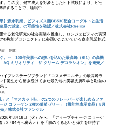
す。この度、健常成人を対象としたヒト試験により、ピセ
摂取することで、睡眠中……
果】森永乳業、ビフィズス菌BB536配合ヨーグルトと生活
度の減速」の可能性を確認／株式会社Rhelixa
aが展開する老化研究の社会実装を推進し、ロンジェビティの実現
ク®共創プロジェクト」に参画いただいている森永乳業株式
美容
調査
ぐ。～ 100年美肌への想いを込めた最高峰（※1）の高機
「AQ ミリオリティ ザ クリーム デコラシオン」を発売／
ハイプレステージブランド『コスメデコルテ』の最高峰ラ
ランド誕生から磨き続けてきた最先端の美容皮膚科学と独自の
集し……
美容
味」と「マスカット味」の2つのフレーバーが楽しめるファ
ージ コラーゲン 2種の葡萄ゼリー」（機能性表示食品）8月
発売／株式会社ファンケル
026年8月18日（火）から、「ディープチャージ コラーゲ
価格：2,494円＜税込＞）を「肌のうるおいと弾力を維持す