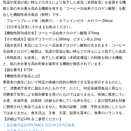
気温や室温が低い時などの冷えにより低下した血流（末梢血流）を改善する機
能と肌の水分量を高める機能を有する「コーヒー豆由来クロロゲン酸類」を配
合した機能性表示食品（飲料）です。
・フルーツブレンド味（無果汁）・カフェインゼロ・カロリー:26kcal
・1日1本を目安にそのままお飲みください。
【機能性関与成分名】コーヒー豆由来クロロゲン酸類 270mg
【その他成分】低分子コラーゲン1,380mg、ビタミンB₆1.2mg
【届出表示】本品にはコーヒー豆由来クロロゲン酸類が含まれます。コーヒー
豆由来クロロゲン酸類は、気温や室温が低い時などの冷えにより低下した血流
（末梢血流）を改善し、低下した皮膚温（末梢皮膚温）の回復を助ける機能
と、肌の水分量を高め乾燥を緩和する機能が報告されています。
【届出番号】E759
【機能性表示食品とは】
事業者の責任において特定の保健の目的が期待できる旨を表示するものとし
て、消費者庁長官に届出されたものです。ただし、特定保健用食品と異なり、
消費者庁長官による個別審査を受けたものではありません。疾病に罹患してい
る者、未成年者、妊産婦（妊娠を計画している者を含む。）及び授乳婦を対象
に開発された食品ではありません。疾病の診断、治療、予防を目的にしたもの
ではありません。食生活は、主食、主菜、副菜を基本に、食事のバランスを。
【詳細は下記URLをご参照ください】
・
花王株式会社/PRTIMES 2021年3月4日発表