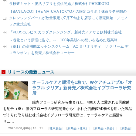
ラ検査キット・腸活サプリを提供開始／株式会社PETOKOTO
【BANILA CO】THE MATCHA TOKYOとの限定コラボ！抹茶ラテ発想の
クレンジングバームが数量限定で7月下旬より店頭にて販売開始！／モノ
ック株式会社
『PLUSカルピス カラダクレンジング』新発売／アサヒ飲料株式会社
～老化という摂理に告ぐ。～ 100年美肌への想いを込めた最高峰
（※1）の高機能エッセンスクリーム「AQ ミリオリティ ザ クリーム デ
コラシオン」を発売／株式会社コーセー
リリースの最新ニュース
オーラルケアと腸活を1粒で。Wケアチュアブル「オ
ラフル クリア」新発売／株式会社イブフローラ研究
所
腸内フローラ研究から生まれた、400万人に愛される乳酸菌
を配合（※） 腸内フローラの研究開発から生まれた乳酸菌AD株®を用いた製品
づくりに取り組む株式会社イブフローラ研究所は、オーラルケアと腸活を
サ……
2026年08月06日 18：21
健康食品
新商品（健康）
新商品（美容）
新製品