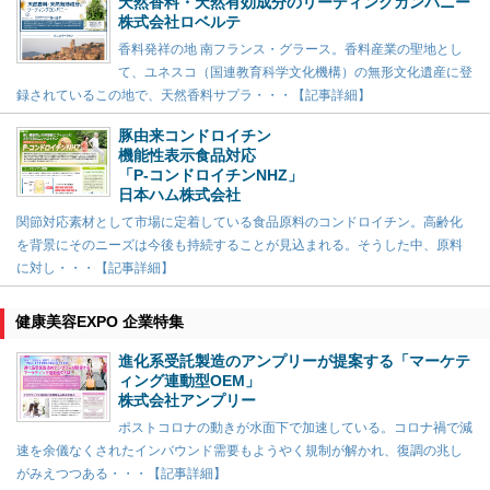
天然香料・天然有効成分のリーディングカンパニー
株式会社ロベルテ
香料発祥の地 南フランス・グラース。香料産業の聖地とし
て、ユネスコ（国連教育科学文化機構）の無形文化遺産に登
録されているこの地で、天然香料サプラ・・・【記事詳細】
豚由来コンドロイチン
機能性表示食品対応
「P-コンドロイチンNHZ」
日本ハム株式会社
関節対応素材として市場に定着している食品原料のコンドロイチン。高齢化
を背景にそのニーズは今後も持続することが見込まれる。そうした中、原料
に対し・・・【記事詳細】
健康美容EXPO 企業特集
進化系受託製造のアンプリーが提案する「マーケテ
ィング連動型OEM」
株式会社アンプリー
ポストコロナの動きが水面下で加速している。コロナ禍で減
速を余儀なくされたインバウンド需要もようやく規制が解かれ、復調の兆し
がみえつつある・・・【記事詳細】