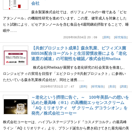
会社
森永製菓株式会社では、ポリフェノールの一種である「ピセ
アタンノール」の機能性研究を進めています。この度、健常成人を対象とした
ヒト試験により、ピセアタンノールを含む食品を4週間継続摂取することで、睡
眠中……
2026年08月04日 20：09
原料
研究報告
【共創プロジェクト成果】森永乳業、ビフィズス菌
BB536配合ヨーグルトと生活習慣改善による「老化
速度の減速」の可能性を確認／株式会社Rhelixa
株式会社Rhelixaが展開する老化研究の社会実装を推進し、
ロンジェビティの実現を目指す「エピクロック®共創プロジェクト」に参画い
ただいている森永乳業株式会社が、同社と連携……
2026年07月31日 17：47
原料
研究報告
美容
調査
～老化という摂理に告ぐ。～ 100年美肌への想いを
込めた最高峰（※1）の高機能エッセンスクリーム
「AQ ミリオリティ ザ クリーム デコラシオン」を
発売／株式会社コーセー
株式会社コーセーは、ハイプレステージブランド『コスメデコルテ』の最高峰
ライン「AQ ミリオリティ」より、ブランド誕生から磨き続けてきた最先端の美