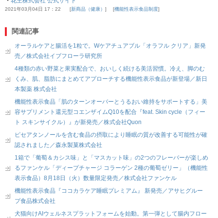
・
花王株式会社 公式サイト
2021年03月04日 17：22
新商品（健康）
機能性表示食品制度
関連記事
オーラルケアと腸活を1粒で。Wケアチュアブル「オラフル クリア」新発
売／株式会社イブフローラ研究所
4種類の赤い野菜と果実配合で、おいしく続ける美活習慣。冷え、脚のむ
くみ、肌、脂肪にまとめてアプローチする機能性表示食品が新登場／新日
本製薬 株式会社
機能性表示食品「肌のターンオーバーとうるおい維持をサポートする」美
容サプリメント還元型コエンザイムQ10を配合『feat. Skin cycle（フィー
ト スキンサイクル）』が新発売／株式会社Quon
ピセアタンノールを含む食品の摂取により睡眠の質が改善する可能性が確
認されました／森永製菓株式会社
1箱で「葡萄＆カシス味」と「マスカット味」の2つのフレーバーが楽しめ
るファンケル「ディープチャージ コラーゲン 2種の葡萄ゼリー」（機能性
表示食品）8月18日（火）数量限定発売／株式会社ファンケル
機能性表示食品『ココカラケア睡眠プレミアム』 新発売／アサヒグルー
プ食品株式会社
犬猫向けAIウェルネスプラットフォームを始動。第一弾として腸内フロー