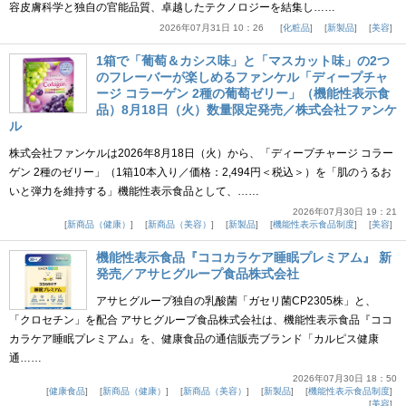
容皮膚科学と独自の官能品質、卓越したテクノロジーを結集し……
2026年07月31日 10：26
化粧品
新製品
美容
1箱で「葡萄＆カシス味」と「マスカット味」の2つ
のフレーバーが楽しめるファンケル「ディープチャ
ージ コラーゲン 2種の葡萄ゼリー」（機能性表示食
品）8月18日（火）数量限定発売／株式会社ファンケ
ル
株式会社ファンケルは2026年8月18日（火）から、「ディープチャージ コラー
ゲン 2種のゼリー」（1箱10本入り／価格：2,494円＜税込＞）を「肌のうるお
いと弾力を維持する」機能性表示食品として、……
2026年07月30日 19：21
新商品（健康）
新商品（美容）
新製品
機能性表示食品制度
美容
機能性表示食品『ココカラケア睡眠プレミアム』 新
発売／アサヒグループ食品株式会社
アサヒグループ独自の乳酸菌「ガセリ菌CP2305株」と、
「クロセチン」を配合 アサヒグループ食品株式会社は、機能性表示食品『ココ
カラケア睡眠プレミアム』を、健康食品の通信販売ブランド「カルピス健康
通……
2026年07月30日 18：50
健康食品
新商品（健康）
新商品（美容）
新製品
機能性表示食品制度
美容