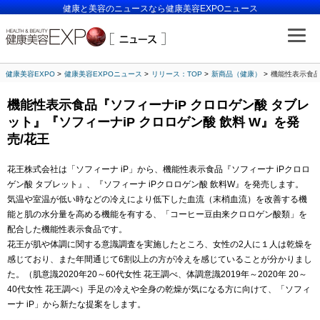
健康と美容のニュースなら健康美容EXPOニュース
健康美容EXPO
健康美容EXPOニュース
リリース：TOP
新商品（健康）
機能性表示食品
機能性表示食品『ソフィーナiP クロロゲン酸 タブレ
ット』『ソフィーナiP クロロゲン酸 飲料 W』を発
売/花王
花王株式会社は「ソフィーナ iP」から、機能性表示食品『ソフィーナ iPクロロ
ゲン酸 タブレット』、『ソフィーナ iPクロロゲン酸 飲料W』を発売します。
気温や室温が低い時などの冷えにより低下した血流（末梢血流）を改善する機
能と肌の水分量を高める機能を有する、「コーヒー豆由来クロロゲン酸類」を
配合した機能性表示食品です。
花王が肌や体調に関する意識調査を実施したところ、女性の2人に１人は乾燥を
感じており、また年間通じて6割以上の方が冷えを感じていることが分かりまし
た。（肌意識2020年20～60代女性 花王調べ、体調意識2019年～2020年 20～
40代女性 花王調べ）手足の冷えや全身の乾燥が気になる方に向けて、「ソフィ
ーナ iP」から新たな提案をします。