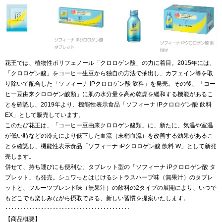
花王では、植物性ポリフェノール「クロロゲン酸」の力に着目。2015年には、
「クロロゲン酸」をコーヒー生豆から独自の方法で抽出し、カフェイン等を取
り除いて配合した「ソフィーナ iPクロロゲン酸 飲料」を発売。その後、「コー
ヒー豆由来クロロゲン酸類」に肌の水分量を高め乾燥を緩和する機能があるこ
とを確認し、2019年より、機能性表示食品「ソフィーナ iPクロロゲン酸 飲料
EX」として販売しています。
このたび花王は、「コーヒー豆由来クロロゲン酸類」に、新たに、気温や室温
が低い時などの冷えにより低下した血流（末梢血流）を改善する効果があるこ
とを確認し、機能性表示食品「ソフィーナ iPクロロゲン酸 飲料 W」として新発
売します。
併せて、持ち運びにも便利な、タブレット型の「ソフィーナ iPクロロゲン酸 タ
ブレット」も発売。シュワっとはじけるシトラスハーブ味（無果汁）のタブレ
ットと、フルーツブレンド味（無果汁）の飲料の2タイプの展開により、いつで
もどこでも楽しみながら摂取できる、新しい習慣を提案いたします。
‥‥‥‥‥‥‥‥‥‥‥‥‥‥‥‥‥‥‥‥‥
【商品概要】