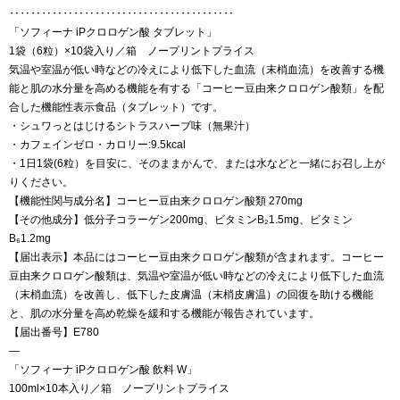
‥‥‥‥‥‥‥‥‥‥‥‥‥‥‥‥‥‥‥‥‥
「ソフィーナ iPクロロゲン酸 タブレット」
1袋（6粒）×10袋入り／箱 ノープリントプライス
気温や室温が低い時などの冷えにより低下した血流（末梢血流）を改善する機
能と肌の水分量を高める機能を有する「コーヒー豆由来クロロゲン酸類」を配
合した機能性表示食品（タブレット）です。
・シュワっとはじけるシトラスハーブ味（無果汁）
・カフェインゼロ・カロリー:9.5kcal
・1日1袋(6粒）を目安に、そのままかんで、または水などと一緒にお召し上が
りください。
【機能性関与成分名】コーヒー豆由来クロロゲン酸類 270mg
【その他成分】低分子コラーゲン200mg、ビタミンB₂1.5mg、ビタミン
B₆1.2mg
【届出表示】本品にはコーヒー豆由来クロロゲン酸類が含まれます。コーヒー
豆由来クロロゲン酸類は、気温や室温が低い時などの冷えにより低下した血流
（末梢血流）を改善し、低下した皮膚温（末梢皮膚温）の回復を助ける機能
と、肌の水分量を高め乾燥を緩和する機能が報告されています。
【届出番号】E780
—
「ソフィーナ iPクロロゲン酸 飲料 W」
100ml×10本入り／箱 ノープリントプライス