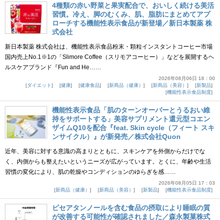
4種類の赤い野菜と果実配合で、おいしく続ける美活
習慣。冷え、脚のむくみ、肌、脂肪にまとめてアプ
ローチする機能性表示食品が新登場／新日本製薬 株
式会社
新日本製薬 株式会社は、機能性表示食品粉末・顆粒インスタントコーヒー市場
国内売上No.1※1の「Slimore Coffee（スリモアコーヒー）」などを展開するヘ
ルスケアブランド『Fun and He……
2026年08月06日 18：00
ダイエット
健康
健康食品
新商品（健康）
新商品（美容）
新製品
機能性表示食品制度
機能性表示食品「肌のターンオーバーとうるおい維
持をサポートする」美容サプリメント還元型コエン
ザイムQ10を配合『feat. Skin cycle（フィート スキ
ンサイクル）』が新発売／株式会社Quon
近年、美容に対する意識の高まりとともに、スキンケアを外側からだけでな
く、内側からも整えたいというニーズが広がっています。とくに、年齢や生活
習慣の変化により、肌の乾燥やコンディションのゆらぎを感……
2026年08月05日 17：03
新商品（健康）
新商品（美容）
新製品
機能性表示食品制度
ピセアタンノールを含む食品の摂取により睡眠の質
が改善する可能性が確認されました／森永製菓株式