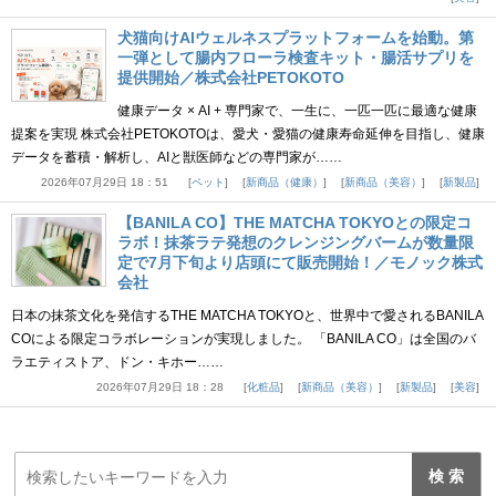
犬猫向けAIウェルネスプラットフォームを始動。第
一弾として腸内フローラ検査キット・腸活サプリを
提供開始／株式会社PETOKOTO
健康データ × AI + 専門家で、一生に、一匹一匹に最適な健康
提案を実現 株式会社PETOKOTOは、愛犬・愛猫の健康寿命延伸を目指し、健康
データを蓄積・解析し、AIと獣医師などの専門家が……
2026年07月29日 18：51
ペット
新商品（健康）
新商品（美容）
新製品
【BANILA CO】THE MATCHA TOKYOとの限定コ
ラボ！抹茶ラテ発想のクレンジングバームが数量限
定で7月下旬より店頭にて販売開始！／モノック株式
会社
日本の抹茶文化を発信するTHE MATCHA TOKYOと、世界中で愛されるBANILA
COによる限定コラボレーションが実現しました。 「BANILA CO」は全国のバ
ラエティストア、ドン・キホー……
2026年07月29日 18：28
化粧品
新商品（美容）
新製品
美容