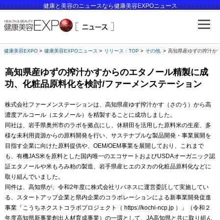
健康と美容のニュースなら健康美容EXPOニュース
健康美容EXPO
健康美容EXPOニュース
リリース：TOP
その他.
高知県産ゆずの搾汁か
高知県産ゆずの搾汁かすからのエタノール精製に成
功、化粧品原料化を検討/ファーメンステーション
株式会社ファーメンステーションは、高知県産ゆず搾汁かす（さのう）から高
濃度アルコール（エタノール）を精製することに成功しました。
同社は、岩手県奥州市のラボを拠点にし、休耕田を活用した原料米の生産、多
様な未利用資源からの原料開発を行い、サステナブルな製品開発・事業展開を
目指す企業に向けた原料提供や、OEM/OEM事業を展開しており、これまで
も、有機JAS米を原料とした国内唯一のエコサートおよびUSDAオーガニック認
証エタノールや米もろみ粕の製造、岩手県産ヒエのヌカの化粧品原料化などに
取り組んでいました。
同件は、高知県が、令和2年度に株式会社リバネスに運営委託して実施してい
る、スタートアップ企業と県内企業のコラボレーションによる新事業開発促進
事業「こうちネクストコラボプロジェクト（ https://kochi-ncp.jp ）」（令和２
年度高知県新事業創出人材育成事業）の一環として、JA高知県と共に取り組ん