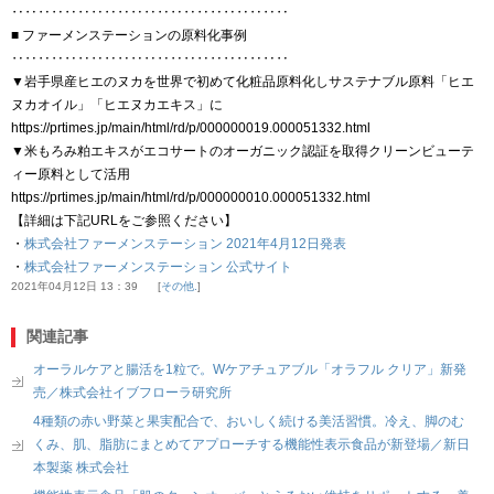
‥‥‥‥‥‥‥‥‥‥‥‥‥‥‥‥‥‥‥‥‥
■ ファーメンステーションの原料化事例
‥‥‥‥‥‥‥‥‥‥‥‥‥‥‥‥‥‥‥‥‥
▼岩手県産ヒエのヌカを世界で初めて化粧品原料化しサステナブル原料「ヒエ
ヌカオイル」「ヒエヌカエキス」に
https://prtimes.jp/main/html/rd/p/000000019.000051332.html
▼米もろみ粕エキスがエコサートのオーガニック認証を取得クリーンビューテ
ィー原料として活用
https://prtimes.jp/main/html/rd/p/000000010.000051332.html
【詳細は下記URLをご参照ください】
・
株式会社ファーメンステーション 2021年4月12日発表
・
株式会社ファーメンステーション 公式サイト
2021年04月12日 13：39
その他.
関連記事
オーラルケアと腸活を1粒で。Wケアチュアブル「オラフル クリア」新発
売／株式会社イブフローラ研究所
4種類の赤い野菜と果実配合で、おいしく続ける美活習慣。冷え、脚のむ
くみ、肌、脂肪にまとめてアプローチする機能性表示食品が新登場／新日
本製薬 株式会社