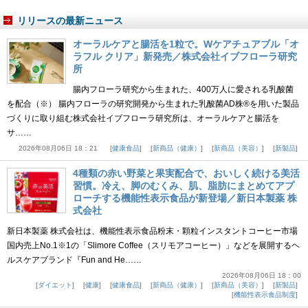
リリースの最新ニュース
オーラルケアと腸活を1粒で。Wケアチュアブル「オ
ラフル クリア」新発売／株式会社イブフローラ研究
所
腸内フローラ研究から生まれた、400万人に愛される乳酸菌
を配合（※） 腸内フローラの研究開発から生まれた乳酸菌AD株®を用いた製品
づくりに取り組む株式会社イブフローラ研究所は、オーラルケアと腸活を
サ……
2026年08月06日 18：21
健康食品
新商品（健康）
新商品（美容）
新製品
4種類の赤い野菜と果実配合で、おいしく続ける美活
習慣。冷え、脚のむくみ、肌、脂肪にまとめてアプ
ローチする機能性表示食品が新登場／新日本製薬 株
式会社
新日本製薬 株式会社は、機能性表示食品粉末・顆粒インスタントコーヒー市場
国内売上No.1※1の「Slimore Coffee（スリモアコーヒー）」などを展開するヘ
ルスケアブランド『Fun and He……
2026年08月06日 18：00
ダイエット
健康
健康食品
新商品（健康）
新商品（美容）
新製品
機能性表示食品制度