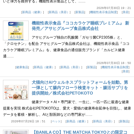
いと弾力を維持する」機能性表示食品として、……
2026年07月30日 19：21
新商品（健康）
新商品（美容）
新製品
機能性表示食品制度
美容
機能性表示食品『ココカラケア睡眠プレミアム』 新
発売／アサヒグループ食品株式会社
アサヒグループ独自の乳酸菌「ガセリ菌CP2305株」と、
「クロセチン」を配合 アサヒグループ食品株式会社は、機能性表示食品『ココ
カラケア睡眠プレミアム』を、健康食品の通信販売ブランド「カルピス健康
通……
2026年07月30日 18：50
健康食品
新商品（健康）
新商品（美容）
新製品
機能性表示食品制度
美容
犬猫向けAIウェルネスプラットフォームを始動。第
一弾として腸内フローラ検査キット・腸活サプリを
提供開始／株式会社PETOKOTO
健康データ × AI + 専門家で、一生に、一匹一匹に最適な健康
提案を実現 株式会社PETOKOTOは、愛犬・愛猫の健康寿命延伸を目指し、健康
データを蓄積・解析し、AIと獣医師などの専門家が……
2026年07月29日 18：51
ペット
新商品（健康）
新商品（美容）
新製品
【BANILA CO】THE MATCHA TOKYOとの限定コ