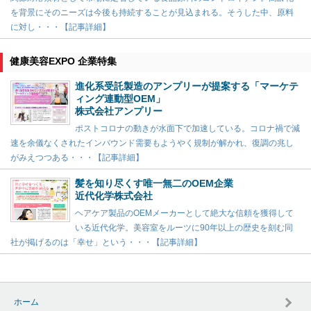
を背景にそのニーズは今後も持続することが見込まれる。そうした中、原料
に対し・・・【記事詳細】
健康美容EXPO 企業特集
進化系受託製造のアンプリーが提案する「マーケテ
ィング連動型OEM」
株式会社アンプリー
ポストコロナの動きが水面下で加速している。コロナ禍で減
速を余儀なくされたインバウンド需要もようやく規制が解かれ、復調の兆し
がみえつつある・・・【記事詳細】
髪を知り尽くす唯一無二のOEM企業
近代化学株式会社
ヘアケア製品のOEMメーカーとして絶大な信頼を獲得して
いる近代化学。美容室をルーツに90年以上の歴史を刻む同
社が掲げるのは「幸せ」という・・・【記事詳細】
ホーム