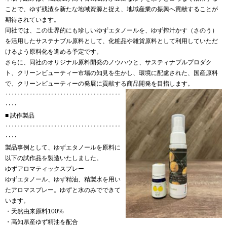
ことで、ゆず残渣を新たな地域資源と捉え、地域産業の振興へ貢献することが
期待されています。
同社では、この世界的にも珍しいゆずエタノールを、ゆず搾汁かす（さのう）
を活用したサステナブル原料として、化粧品や雑貨原料として利用していただ
けるよう原料化を進める予定です。
さらに、同社のオリジナル原料開発のノウハウと、サスティナブルプロダク
ト、クリーンビューティー市場の知見を生かし、環境に配慮された、国産原料
で、クリーンビューティーの発展に貢献する商品開発を目指します。
‥‥‥‥‥‥‥‥‥‥‥‥‥‥‥‥‥‥‥
‥‥
■ 試作製品
‥‥‥‥‥‥‥‥‥‥‥‥‥‥‥‥‥‥‥
‥‥
製品事例として、ゆずエタノールを原料に
以下の試作品を製造いたしました。
ゆずアロマティックスプレー
ゆずエタノール、ゆず精油、精製水を用い
たアロマスプレー。ゆずと水のみでできて
います。
・天然由来原料100%
・高知県産ゆず精油を配合