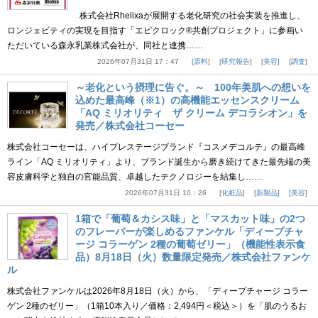
株式会社Rhelixaが展開する老化研究の社会実装を推進し、
ロンジェビティの実現を目指す「エピクロック®共創プロジェクト」に参画い
ただいている森永乳業株式会社が、同社と連携……
2026年07月31日 17：47
原料
研究報告
美容
調査
～老化という摂理に告ぐ。～ 100年美肌への想いを
込めた最高峰（※1）の高機能エッセンスクリーム
「AQ ミリオリティ ザ クリーム デコラシオン」を
発売／株式会社コーセー
株式会社コーセーは、ハイプレステージブランド『コスメデコルテ』の最高峰
ライン「AQ ミリオリティ」より、ブランド誕生から磨き続けてきた最先端の美
容皮膚科学と独自の官能品質、卓越したテクノロジーを結集し……
2026年07月31日 10：26
化粧品
新製品
美容
1箱で「葡萄＆カシス味」と「マスカット味」の2つ
のフレーバーが楽しめるファンケル「ディープチャ
ージ コラーゲン 2種の葡萄ゼリー」（機能性表示食
品）8月18日（火）数量限定発売／株式会社ファンケ
ル
株式会社ファンケルは2026年8月18日（火）から、「ディープチャージ コラー
ゲン 2種のゼリー」（1箱10本入り／価格：2,494円＜税込＞）を「肌のうるお