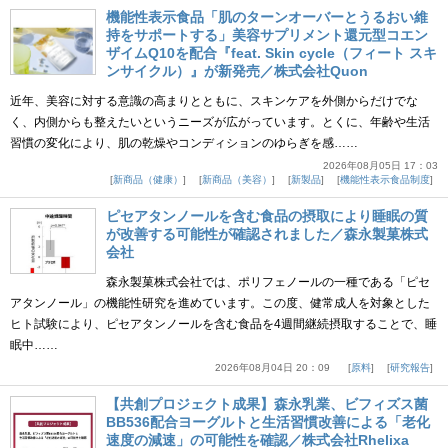
機能性表示食品「肌のターンオーバーとうるおい維
持をサポートする」美容サプリメント還元型コエン
ザイムQ10を配合『feat. Skin cycle（フィート スキ
ンサイクル）』が新発売／株式会社Quon
近年、美容に対する意識の高まりとともに、スキンケアを外側からだけでな
く、内側からも整えたいというニーズが広がっています。とくに、年齢や生活
習慣の変化により、肌の乾燥やコンディションのゆらぎを感……
2026年08月05日 17：03
新商品（健康）
新商品（美容）
新製品
機能性表示食品制度
ピセアタンノールを含む食品の摂取により睡眠の質
が改善する可能性が確認されました／森永製菓株式
会社
森永製菓株式会社では、ポリフェノールの一種である「ピセ
アタンノール」の機能性研究を進めています。この度、健常成人を対象とした
ヒト試験により、ピセアタンノールを含む食品を4週間継続摂取することで、睡
眠中……
2026年08月04日 20：09
原料
研究報告
【共創プロジェクト成果】森永乳業、ビフィズス菌
BB536配合ヨーグルトと生活習慣改善による「老化
速度の減速」の可能性を確認／株式会社Rhelixa