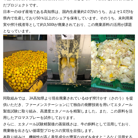
だプロジェクトです。
日本一のゆず産地である高知県は、国内生産量約2.0万tのうち、およそ1.0万tを
県内で生産しており50％以上のシェアを保有しています。そのうち、未利用果
実や搾汁残渣等として約3,500tが廃棄されており、この廃棄原料の活用が課題
となっています。
同取組みでは、JA高知県より現在廃棄されているゆず搾汁かす（さのう）を提
供いただき、ファーメンステーションにて独自の発酵技術を用いてエタノール
製造試験に取り組み、高濃度エタノールを精製しました。また、この原料を活
用したアロマスプレーを試作しております。
さらに、エタノール試験精製後の蒸留残さは、牛の飼料として活用しており、
廃棄物を出さない循環型プロセスの実現を目指します。
本取り組みは、機能性が高く香気成分が豊富なゆずを余すところなく活用する