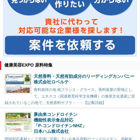
健康美容EXPO 原料特集
天然香料・天然有効成分のリーディングカンパニー
株式会社ロベルテ
香料発祥の地 南フランス・グラース。香料産業の聖地とし
て、ユネスコ（国連教育科学文化機構）の無形文化遺産に登
録されているこの地で、天然香料サプラ・・・【記事詳細】
豚由来コンドロイチン
機能性表示食品対応
「P-コンドロイチンNHZ」
日本ハム株式会社
関節対応素材として市場に定着している食品原料のコンドロイチン。高齢化