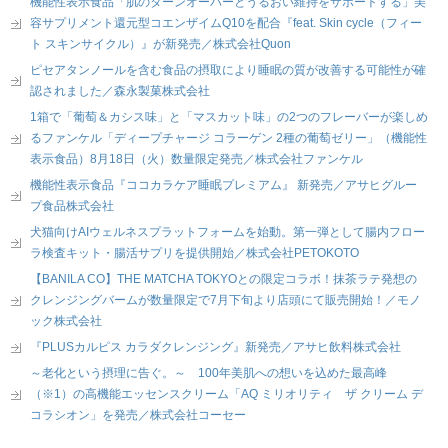
機能性表示食品「肌のターンオーバーとうるおい維持をサポートする」美
容サプリメント還元型コエンザイムQ10を配合『feat. Skin cycle（フィー
ト スキンサイクル）』が新発売／株式会社Quon
ピセアタンノールを含む食品の摂取により睡眠の質が改善する可能性が確
認されました／森永製菓株式会社
1箱で「葡萄＆カシス味」と「マスカット味」の2つのフレーバーが楽しめ
るファンケル「ディープチャージ コラーゲン 2種の葡萄ゼリー」（機能性
表示食品）8月18日（火）数量限定発売／株式会社ファンケル
機能性表示食品『ココカラケア睡眠プレミアム』 新発売／アサヒグルー
プ食品株式会社
犬猫向けAIウェルネスプラットフォームを始動。第一弾として腸内フロー
ラ検査キット・腸活サプリを提供開始／株式会社PETOKOTO
【BANILA CO】THE MATCHA TOKYOとの限定コラボ！抹茶ラテ発想の
クレンジングバームが数量限定で7月下旬より店頭にて販売開始！／モノ
ック株式会社
『PLUSカルピス カラダクレンジング』新発売／アサヒ飲料株式会社
～老化という摂理に告ぐ。～ 100年美肌への想いを込めた最高峰
（※1）の高機能エッセンスクリーム「AQ ミリオリティ ザ クリーム デ
コラシオン」を発売／株式会社コーセー