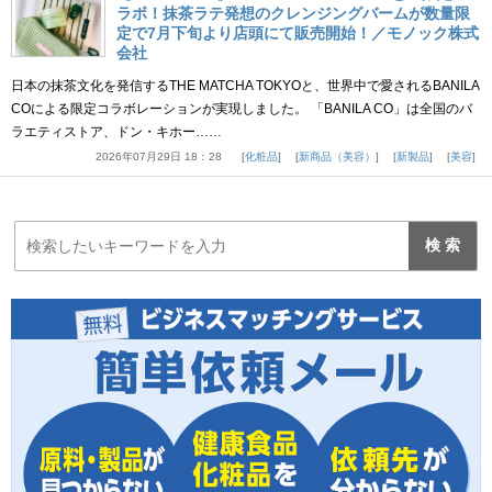
ラボ！抹茶ラテ発想のクレンジングバームが数量限
定で7月下旬より店頭にて販売開始！／モノック株式
会社
日本の抹茶文化を発信するTHE MATCHA TOKYOと、世界中で愛されるBANILA
COによる限定コラボレーションが実現しました。 「BANILA CO」は全国のバ
ラエティストア、ドン・キホー……
2026年07月29日 18：28
化粧品
新商品（美容）
新製品
美容