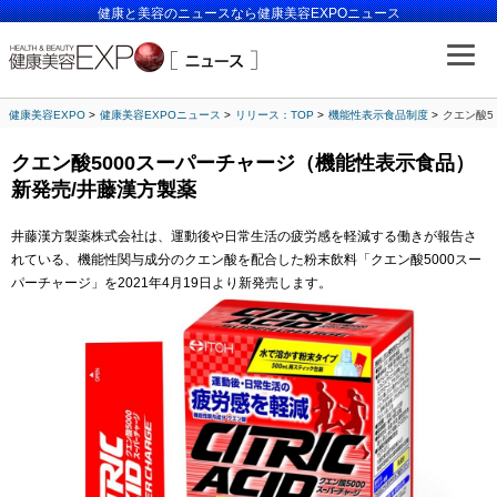
健康と美容のニュースなら健康美容EXPOニュース
健康美容EXPO
健康美容EXPOニュース
リリース：TOP
機能性表示食品制度
クエン酸5
クエン酸5000スーパーチャージ（機能性表示食品）
新発売/井藤漢方製薬
井藤漢方製薬株式会社は、運動後や日常生活の疲労感を軽減する働きが報告さ
れている、機能性関与成分のクエン酸を配合した粉末飲料「クエン酸5000スー
パーチャージ」を2021年4月19日より新発売します。