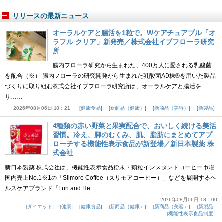
リリースの最新ニュース
オーラルケアと腸活を1粒で。Wケアチュアブル「オ
ラフル クリア」新発売／株式会社イブフローラ研究
所
腸内フローラ研究から生まれた、400万人に愛される乳酸菌
を配合（※） 腸内フローラの研究開発から生まれた乳酸菌AD株®を用いた製品
づくりに取り組む株式会社イブフローラ研究所は、オーラルケアと腸活を
サ……
2026年08月06日 18：21
健康食品
新商品（健康）
新商品（美容）
新製品
4種類の赤い野菜と果実配合で、おいしく続ける美活
習慣。冷え、脚のむくみ、肌、脂肪にまとめてアプ
ローチする機能性表示食品が新登場／新日本製薬 株
式会社
新日本製薬 株式会社は、機能性表示食品粉末・顆粒インスタントコーヒー市場
国内売上No.1※1の「Slimore Coffee（スリモアコーヒー）」などを展開するヘ
ルスケアブランド『Fun and He……
2026年08月06日 18：00
ダイエット
健康
健康食品
新商品（健康）
新商品（美容）
新製品
機能性表示食品制度