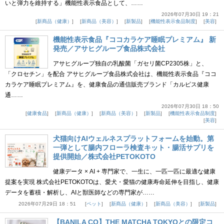
いと弾力を維持する」機能性表示食品として、……
2026年07月30日 19：21
新商品（健康）
新商品（美容）
新製品
機能性表示食品制度
美容
機能性表示食品『ココカラケア睡眠プレミアム』 新
発売／アサヒグループ食品株式会社
アサヒグループ独自の乳酸菌「ガセリ菌CP2305株」と、
「クロセチン」を配合 アサヒグループ食品株式会社は、機能性表示食品『ココ
カラケア睡眠プレミアム』を、健康食品の通信販売ブランド「カルピス健康
通……
2026年07月30日 18：50
健康食品
新商品（健康）
新商品（美容）
新製品
機能性表示食品制度
美容
犬猫向けAIウェルネスプラットフォームを始動。第
一弾として腸内フローラ検査キット・腸活サプリを
提供開始／株式会社PETOKOTO
健康データ × AI + 専門家で、一生に、一匹一匹に最適な健康
提案を実現 株式会社PETOKOTOは、愛犬・愛猫の健康寿命延伸を目指し、健康
データを蓄積・解析し、AIと獣医師などの専門家が……
2026年07月29日 18：51
ペット
新商品（健康）
新商品（美容）
新製品
【BANILA CO】THE MATCHA TOKYOとの限定コ