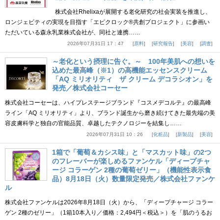
株式会社Rhelixaが展開する老化研究の社会実装を推進し、
ロンジェビティの実現を目指す「エピクロック®共創プロジェクト」に参画い
ただいている森永乳業株式会社が、同社と連携……
2026年07月31日 17：47
原料
研究報告
美容
調査
～老化という摂理に告ぐ。～ 100年美肌への想いを
込めた最高峰（※1）の高機能エッセンスクリーム
「AQ ミリオリティ ザ クリーム デコラシオン」を
発売／株式会社コーセー
株式会社コーセーは、ハイプレステージブランド『コスメデコルテ』の最高峰
ライン「AQ ミリオリティ」より、ブランド誕生から磨き続けてきた最先端の美
容皮膚科学と独自の官能品質、卓越したテクノロジーを結集し……
2026年07月31日 10：26
化粧品
新製品
美容
1箱で「葡萄＆カシス味」と「マスカット味」の2つ
のフレーバーが楽しめるファンケル「ディープチャ
ージ コラーゲン 2種の葡萄ゼリー」（機能性表示食
品）8月18日（火）数量限定発売／株式会社ファンケ
ル
株式会社ファンケルは2026年8月18日（火）から、「ディープチャージ コラー
ゲン 2種のゼリー」（1箱10本入り／価格：2,494円＜税込＞）を「肌のうるお