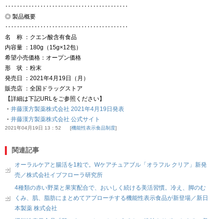
‥‥‥‥‥‥‥‥‥‥‥‥‥‥‥‥‥‥‥‥‥
◎ 製品概要
‥‥‥‥‥‥‥‥‥‥‥‥‥‥‥‥‥‥‥‥‥
名 称 ：クエン酸含有食品
内容量 ：180g（15g×12包）
希望小売価格：オープン価格
形 状 ：粉末
発売日 ：2021年4月19日（月）
販売店 ：全国ドラッグストア
【詳細は下記URLをご参照ください】
・
井藤漢方製薬株式会社 2021年4月19日発表
・
井藤漢方製薬株式会社 公式サイト
2021年04月19日 13：52
機能性表示食品制度
関連記事
オーラルケアと腸活を1粒で。Wケアチュアブル「オラフル クリア」新発
売／株式会社イブフローラ研究所
4種類の赤い野菜と果実配合で、おいしく続ける美活習慣。冷え、脚のむ
くみ、肌、脂肪にまとめてアプローチする機能性表示食品が新登場／新日
本製薬 株式会社