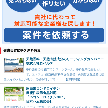
健康美容EXPO 原料特集
天然香料・天然有効成分のリーディングカンパニー
株式会社ロベルテ
香料発祥の地 南フランス・グラース。香料産業の聖地とし
て、ユネスコ（国連教育科学文化機構）の無形文化遺産に登
録されているこの地で、天然香料サプラ・・・【記事詳細】
豚由来コンドロイチン
機能性表示食品対応
「P-コンドロイチンNHZ」
日本ハム株式会社
関節対応素材として市場に定着している食品原料のコンドロイチン。高齢化