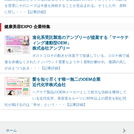
を背景にそのニーズは今後も持続することが見込まれる。そうした中、原料
に対し・・・【記事詳細】
健康美容EXPO 企業特集
進化系受託製造のアンプリーが提案する「マーケテ
ィング連動型OEM」
株式会社アンプリー
ポストコロナの動きが水面下で加速している。コロナ禍で減
速を余儀なくされたインバウンド需要もようやく規制が解かれ、復調の兆し
がみえつつある・・・【記事詳細】
髪を知り尽くす唯一無二のOEM企業
近代化学株式会社
ヘアケア製品のOEMメーカーとして絶大な信頼を獲得して
いる近代化学。美容室をルーツに90年以上の歴史を刻む同
社が掲げるのは「幸せ」という・・・【記事詳細】
ホーム