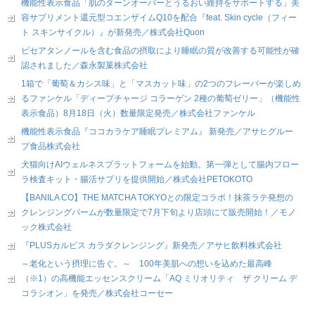
機能性表示食品「肌のターンオーバーとうるおい維持をサポートする」美
容サプリメント還元型コエンザイムQ10を配合『feat. Skin cycle（フィー
ト スキンサイクル）』が新発売／株式会社Quon
ピセアタンノールを含む食品の摂取により睡眠の質が改善する可能性が確
認されました／森永製菓株式会社
1箱で「葡萄＆カシス味」と「マスカット味」の2つのフレーバーが楽しめ
るファンケル「ディープチャージ コラーゲン 2種の葡萄ゼリー」（機能性
表示食品）8月18日（火）数量限定発売／株式会社ファンケル
機能性表示食品『ココカラケア睡眠プレミアム』 新発売／アサヒグルー
プ食品株式会社
犬猫向けAIウェルネスプラットフォームを始動。第一弾として腸内フロー
ラ検査キット・腸活サプリを提供開始／株式会社PETOKOTO
【BANILA CO】THE MATCHA TOKYOとの限定コラボ！抹茶ラテ発想の
クレンジングバームが数量限定で7月下旬より店頭にて販売開始！／モノ
ック株式会社
『PLUSカルピス カラダクレンジング』新発売／アサヒ飲料株式会社
～老化という摂理に告ぐ。～ 100年美肌への想いを込めた最高峰
（※1）の高機能エッセンスクリーム「AQ ミリオリティ ザ クリーム デ
コラシオン」を発売／株式会社コーセー