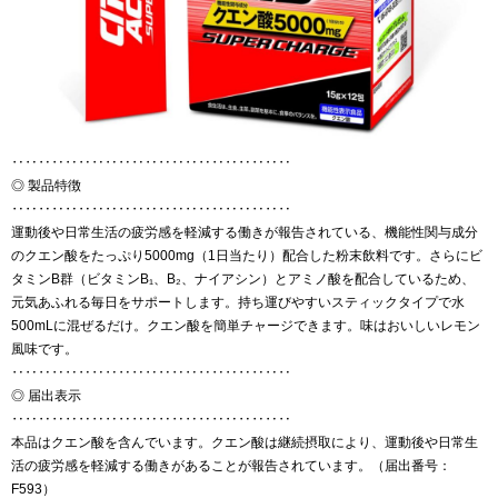
‥‥‥‥‥‥‥‥‥‥‥‥‥‥‥‥‥‥‥‥‥
◎ 製品特徴
‥‥‥‥‥‥‥‥‥‥‥‥‥‥‥‥‥‥‥‥‥
運動後や日常生活の疲労感を軽減する働きが報告されている、機能性関与成分
のクエン酸をたっぷり5000mg（1日当たり）配合した粉末飲料です。さらにビ
タミンB群（ビタミンB₁、B₂、ナイアシン）とアミノ酸を配合しているため、
元気あふれる毎日をサポートします。持ち運びやすいスティックタイプで水
500mLに混ぜるだけ。クエン酸を簡単チャージできます。味はおいしいレモン
風味です。
‥‥‥‥‥‥‥‥‥‥‥‥‥‥‥‥‥‥‥‥‥
◎ 届出表示
‥‥‥‥‥‥‥‥‥‥‥‥‥‥‥‥‥‥‥‥‥
本品はクエン酸を含んでいます。クエン酸は継続摂取により、運動後や日常生
活の疲労感を軽減する働きがあることが報告されています。（届出番号：
F593）