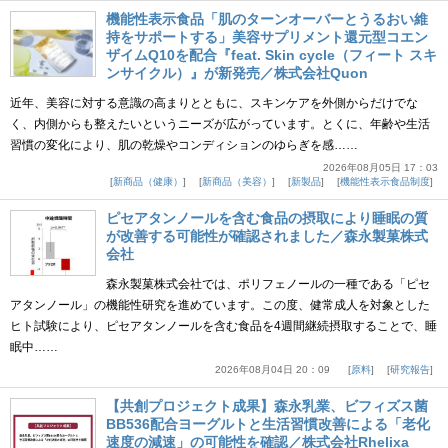
機能性表示食品「肌のターンオーバーとうるおい維
持をサポートする」美容サプリメント還元型コエン
ザイムQ10を配合『feat. Skin cycle（フィート スキ
ンサイクル）』が新発売／株式会社Quon
近年、美容に対する意識の高まりとともに、スキンケアを外側からだけでな
く、内側からも整えたいというニーズが広がっています。とくに、年齢や生活
習慣の変化により、肌の乾燥やコンディションのゆらぎを感……
2026年08月05日 17：03
新商品（健康）
新商品（美容）
新製品
機能性表示食品制度
ピセアタンノールを含む食品の摂取により睡眠の質
が改善する可能性が確認されました／森永製菓株式
会社
森永製菓株式会社では、ポリフェノールの一種である「ピセ
アタンノール」の機能性研究を進めています。この度、健常成人を対象とした
ヒト試験により、ピセアタンノールを含む食品を4週間継続摂取することで、睡
眠中……
2026年08月04日 20：09
原料
研究報告
【共創プロジェクト成果】森永乳業、ビフィズス菌
BB536配合ヨーグルトと生活習慣改善による「老化
速度の減速」の可能性を確認／株式会社Rhelixa