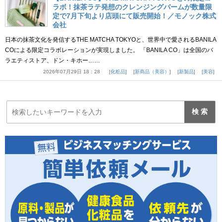
ラボ！抹茶ラテ発想のクレンジングバームが数量限
定で7月下旬より店頭にて販売開始！／モノック株式
会社
日本の抹茶文化を発信するTHE MATCHA TOKYOと、世界中で愛されるBANILA
COによる限定コラボレーションが実現しました。 「BANILA CO」は全国のバ
ラエティストア、ドン・キホー……
2026年07月29日 18：28
化粧品
新商品（美容）
新製品
美容