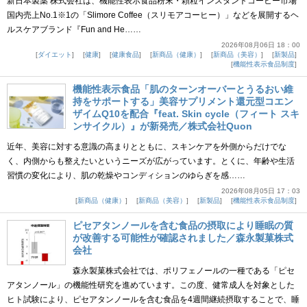
新日本製薬 株式会社は、機能性表示食品粉末・顆粒インスタントコーヒー市場
国内売上No.1※1の「Slimore Coffee（スリモアコーヒー）」などを展開するヘ
ルスケアブランド『Fun and He……
2026年08月06日 18：00
ダイエット
健康
健康食品
新商品（健康）
新商品（美容）
新製品
機能性表示食品制度
機能性表示食品「肌のターンオーバーとうるおい維
持をサポートする」美容サプリメント還元型コエン
ザイムQ10を配合『feat. Skin cycle（フィート スキ
ンサイクル）』が新発売／株式会社Quon
近年、美容に対する意識の高まりとともに、スキンケアを外側からだけでな
く、内側からも整えたいというニーズが広がっています。とくに、年齢や生活
習慣の変化により、肌の乾燥やコンディションのゆらぎを感……
2026年08月05日 17：03
新商品（健康）
新商品（美容）
新製品
機能性表示食品制度
ピセアタンノールを含む食品の摂取により睡眠の質
が改善する可能性が確認されました／森永製菓株式
会社
森永製菓株式会社では、ポリフェノールの一種である「ピセ
アタンノール」の機能性研究を進めています。この度、健常成人を対象とした
ヒト試験により、ピセアタンノールを含む食品を4週間継続摂取することで、睡