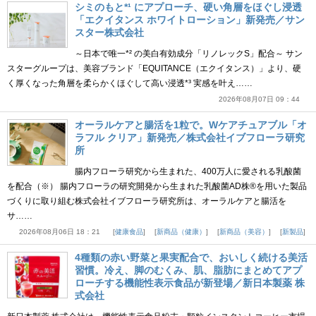
シミのもと*¹ にアプローチ、硬い角層をほぐし浸透
「エクイタンス ホワイトローション」新発売／サン
スター株式会社
～日本で唯一*² の美白有効成分「リノレックS」配合～ サン
スターグループは、美容ブランド「EQUITANCE（エクイタンス）」より、硬
く厚くなった角層を柔らかくほぐして高い浸透*³ 実感を叶え……
2026年08月07日 09：44
オーラルケアと腸活を1粒で。Wケアチュアブル「オ
ラフル クリア」新発売／株式会社イブフローラ研究
所
腸内フローラ研究から生まれた、400万人に愛される乳酸菌
を配合（※） 腸内フローラの研究開発から生まれた乳酸菌AD株®を用いた製品
づくりに取り組む株式会社イブフローラ研究所は、オーラルケアと腸活を
サ……
2026年08月06日 18：21
健康食品
新商品（健康）
新商品（美容）
新製品
4種類の赤い野菜と果実配合で、おいしく続ける美活
習慣。冷え、脚のむくみ、肌、脂肪にまとめてアプ
ローチする機能性表示食品が新登場／新日本製薬 株
式会社