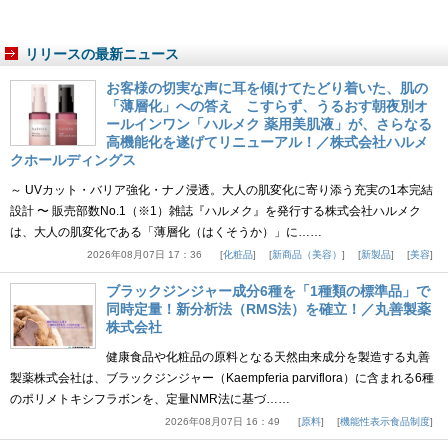
リリースの最新ニュース
お客様の切実な声に耳を傾けてたどり着いた、肌の
「薄層化」への答え こすらず、うるおす朝夜別オ
ールインワン「ハルメク 薬用美肌液」が、さらなる
高機能化を遂げてリニューアル！／株式会社ハルメ
クホールディングス
～ UVカット・バリア強化・ナノ浸透。大人の肌変化に寄り添う充実の1本完結
設計 〜 販売部数No.1（※1）雑誌『ハルメク』を発行する株式会社ハルメク
は、大人の肌変化である「薄層化（はくそうか）」に……
2026年08月07日 17：36
化粧品
新商品（美容）
新製品
美容
ブラックジンジャー成分6種を「1種類の標準品」で
同時定量！新分析法（RMS法）を確立！／丸善製薬
株式会社
健康食品や化粧品の原料となる天然由来成分を製造する丸善
製薬株式会社は、ブラックジンジャー（Kaempferia parviflora）に含まれる6種
のポリメトキシフラボンを、定量NMR法に基づ……
2026年08月07日 16：49
原料
機能性表示食品制度