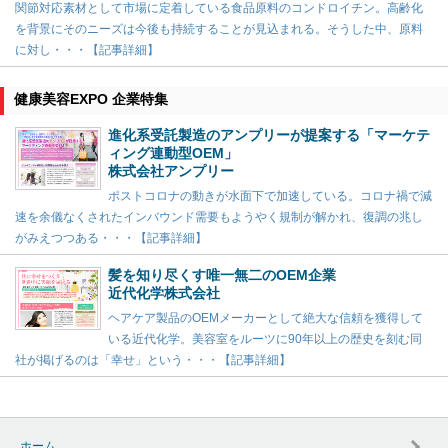
関節対応素材として市場に定着している食品原料のコンドロイチン。高齢化
を背景にそのニーズは今後も持続することが見込まれる。そうした中、原料
に対し・・・【記事詳細】
健康美容EXPO 企業特集
進化系受託製造のアンプリーが提案する「マーケテ
ィング連動型OEM」
株式会社アンプリー
ポストコロナの動きが水面下で加速している。コロナ禍で減
速を余儀なくされたインバウンド需要もようやく規制が解かれ、復調の兆し
がみえつつある・・・【記事詳細】
髪を知り尽くす唯一無二のOEM企業
近代化学株式会社
ヘアケア製品のOEMメーカーとして絶大な信頼を獲得して
いる近代化学。美容室をルーツに90年以上の歴史を刻む同
社が掲げるのは「幸せ」という・・・【記事詳細】
ホーム