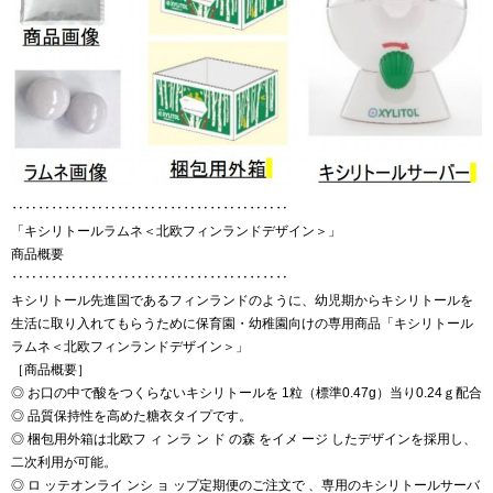
‥‥‥‥‥‥‥‥‥‥‥‥‥‥‥‥‥‥‥‥‥
「キシリトールラムネ＜北欧フィンランドデザイン＞」
商品概要
‥‥‥‥‥‥‥‥‥‥‥‥‥‥‥‥‥‥‥‥‥
キシリトール先進国であるフィンランドのように、幼児期からキシリトールを
生活に取り入れてもらうために保育園・幼稚園向けの専用商品「キシリトール
ラムネ＜北欧フィンランドデザイン＞」
［商品概要］
◎ お口の中で酸をつくらないキシリトールを 1粒（標準0.47g）当り0.24ｇ配合
◎ 品質保持性を高めた糖衣タイプです。
◎ 梱包用外箱は北欧フ ィ ンラ ン ド の森 をイメ ージ したデザインを採用し、
二次利用が可能。
◎ ロ ッテオンライ ンシ ョ ップ定期便のご注文で 、専用のキシリトールサーバ