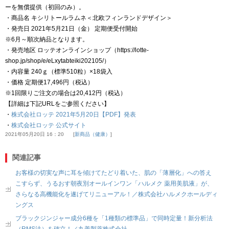
ーを無償提供（初回のみ）。
・商品名 キシリトールラムネ＜北欧フィンランドデザイン＞
・発売日 2021年5月21日（金） 定期便受付開始
※6月～順次納品となります。
・発売地区 ロッテオンラインショップ（https://lotte-
shop.jp/shop/e/eLxytabteiki202105/）
・内容量 240ｇ（標準510粒）×18袋入
・価格 定期便17,496円（税込）
※1回限りご注文の場合は20,412円（税込）
【詳細は下記URLをご参照ください】
・
株式会社ロッテ 2021年5月20日【PDF】発表
・
株式会社ロッテ 公式サイト
2021年05月20日 16：20
新商品（健康）
関連記事
お客様の切実な声に耳を傾けてたどり着いた、肌の「薄層化」への答え
こすらず、うるおす朝夜別オールインワン「ハルメク 薬用美肌液」が、
さらなる高機能化を遂げてリニューアル！／株式会社ハルメクホールディ
ングス
ブラックジンジャー成分6種を「1種類の標準品」で同時定量！新分析法
（RMS法）を確立！／丸善製薬株式会社