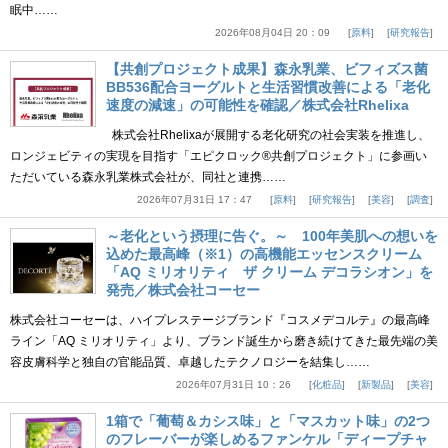
眠中……
2026年08月04日 20：09
原料
研究報告
【共創プロジェクト成果】森永乳業、ビフィズス菌
BB536配合ヨーグルトと生活習慣改善による「老化
速度の減速」の可能性を確認／株式会社Rhelixa
株式会社Rhelixaが展開する老化研究の社会実装を推進し、
ロンジェビティの実現を目指す「エピクロック®共創プロジェクト」に参画い
ただいている森永乳業株式会社が、同社と連携……
2026年07月31日 17：47
原料
研究報告
美容
調査
～老化という摂理に告ぐ。～ 100年美肌への想いを
込めた最高峰（※1）の高機能エッセンスクリーム
「AQ ミリオリティ ザ クリーム デコラシオン」を
発売／株式会社コーセー
株式会社コーセーは、ハイプレステージブランド『コスメデコルテ』の最高峰
ライン「AQ ミリオリティ」より、ブランド誕生から磨き続けてきた最先端の美
容皮膚科学と独自の官能品質、卓越したテクノロジーを結集し……
2026年07月31日 10：26
化粧品
新製品
美容
1箱で「葡萄＆カシス味」と「マスカット味」の2つ
のフレーバーが楽しめるファンケル「ディープチャ