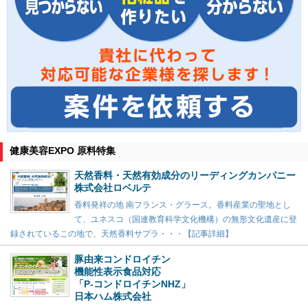
健康美容EXPO 原料特集
天然香料・天然有効成分のリーディングカンパニー
株式会社ロベルテ
香料発祥の地 南フランス・グラース。香料産業の聖地とし
て、ユネスコ（国連教育科学文化機構）の無形文化遺産に登
録されているこの地で、天然香料サプラ・・・【記事詳細】
豚由来コンドロイチン
機能性表示食品対応
「P-コンドロイチンNHZ」
日本ハム株式会社