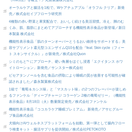
オーラルケアと腸活を1粒で。Wケアチュアブル「オラフル クリア」新発
売／株式会社イブフローラ研究所
4種類の赤い野菜と果実配合で、おいしく続ける美活習慣。冷え、脚のむ
くみ、肌、脂肪にまとめてアプローチする機能性表示食品が新登場／新日
本製薬 株式会社
機能性表示食品「肌のターンオーバーとうるおい維持をサポートする」美
容サプリメント還元型コエンザイムQ10を配合『feat. Skin cycle（フィー
ト スキンサイクル）』が新発売／株式会社Quon
シミのもと*¹ にアプローチ、硬い角層をほぐし浸透「エクイタンス ホワ
イトローション」新発売／サンスター株式会社
ピセアタンノールを含む食品の摂取により睡眠の質が改善する可能性が確
認されました／森永製菓株式会社
1箱で「葡萄＆カシス味」と「マスカット味」の2つのフレーバーが楽しめ
るファンケル「ディープチャージ コラーゲン 2種の葡萄ゼリー」（機能性
表示食品）8月18日（火）数量限定発売／株式会社ファンケル
機能性表示食品『ココカラケア睡眠プレミアム』 新発売／アサヒグルー
プ食品株式会社
犬猫向けAIウェルネスプラットフォームを始動。第一弾として腸内フロー
ラ検査キット・腸活サプリを提供開始／株式会社PETOKOTO