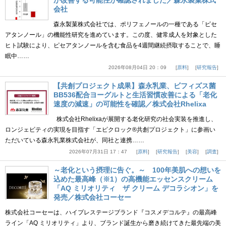
会社
森永製菓株式会社では、ポリフェノールの一種である「ピセ
アタンノール」の機能性研究を進めています。この度、健常成人を対象とした
ヒト試験により、ピセアタンノールを含む食品を4週間継続摂取することで、睡
眠中……
2026年08月04日 20：09
原料
研究報告
【共創プロジェクト成果】森永乳業、ビフィズス菌
BB536配合ヨーグルトと生活習慣改善による「老化
速度の減速」の可能性を確認／株式会社Rhelixa
株式会社Rhelixaが展開する老化研究の社会実装を推進し、
ロンジェビティの実現を目指す「エピクロック®共創プロジェクト」に参画い
ただいている森永乳業株式会社が、同社と連携……
2026年07月31日 17：47
原料
研究報告
美容
調査
～老化という摂理に告ぐ。～ 100年美肌への想いを
込めた最高峰（※1）の高機能エッセンスクリーム
「AQ ミリオリティ ザ クリーム デコラシオン」を
発売／株式会社コーセー
株式会社コーセーは、ハイプレステージブランド『コスメデコルテ』の最高峰
ライン「AQ ミリオリティ」より、ブランド誕生から磨き続けてきた最先端の美