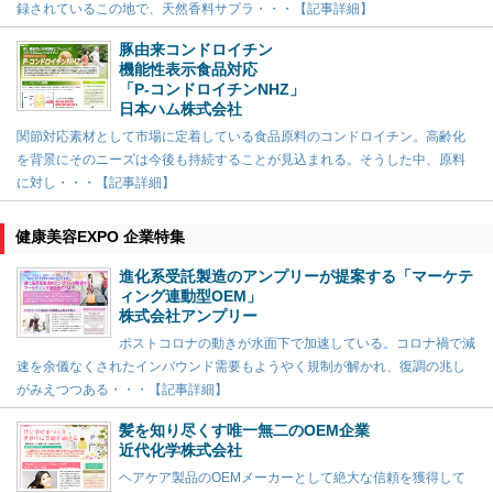
録されているこの地で、天然香料サプラ・・・【記事詳細】
豚由来コンドロイチン
機能性表示食品対応
「P-コンドロイチンNHZ」
日本ハム株式会社
関節対応素材として市場に定着している食品原料のコンドロイチン。高齢化
を背景にそのニーズは今後も持続することが見込まれる。そうした中、原料
に対し・・・【記事詳細】
健康美容EXPO 企業特集
進化系受託製造のアンプリーが提案する「マーケテ
ィング連動型OEM」
株式会社アンプリー
ポストコロナの動きが水面下で加速している。コロナ禍で減
速を余儀なくされたインバウンド需要もようやく規制が解かれ、復調の兆し
がみえつつある・・・【記事詳細】
髪を知り尽くす唯一無二のOEM企業
近代化学株式会社
ヘアケア製品のOEMメーカーとして絶大な信頼を獲得して