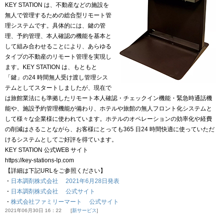
KEY STATION は、不動産などの施設を
無人で管理するための総合型リモート管
理システムです。具体的には、鍵の管
理、予約管理、本人確認の機能を基本と
して組み合わせることにより、あらゆる
タイプの不動産のリモート管理を実現し
ます。KEY STATION は、もともと
「鍵」の24 時間無人受け渡し管理シス
テムとしてスタートしましたが、現在で
は旅館業法にも準拠したリモート本人確認・チェックイン機能・緊急時通話機
能や、施設予約管理機能が備わり、ホテルや旅館の無人フロント化システムと
して様々な企業様に使われています。ホテルのオペレーションの効率化や経費
の削減はさることながら、お客様にとっても365 日24 時間快適に使っていただ
けるシステムとしてご好評を得ています。
KEY STATION 公式WEB サイト
https://key-stations-lp.com
【詳細は下記URLをご参照ください】
・
日本調剤株式会社 2021年6月28日発表
・
日本調剤株式会社 公式サイト
・
株式会社ファミリーマート 公式サイト
2021年06月30日 16：22
新サービス