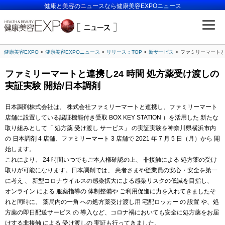
健康と美容のニュースなら健康美容EXPOニュース
健康美容EXPO
健康美容EXPOニュース
リリース：TOP
新サービス
ファミリーマートと
ファミリーマートと連携し24 時間 処方薬受け渡しの
実証実験 開始/日本調剤
日本調剤株式会社は、 株式会社ファミリーマートと連携し、ファミリーマート
店舗に設置している認証機能付き受取 BOX KEY STATION ）を活用した 新たな
取り組みとして「 処方薬 受け渡し サービス」 の実証実験を神奈川県横浜市内
の 日本調剤 4 店舗、ファミリーマート 3 店舗で 2021 年 7 月 5 日（月）から 開
始します。
これにより、 24 時間いつでもご本人様確認の上、 非接触による 処方薬の受け
取りが可能になります。日本調剤では、 患者さまや従業員の安心・安全を第一
に考え 、 新型コロナウイルスの感染拡大による感染リスクの低減を目指し、
オンライン による 服薬指導の 体制整備や ご利用促進に力を入れてきましたそ
れと同時に、 薬局内の一角 への処方薬受け渡し用 宅配ロッカー の 設置 や、処
方薬の即日配送サービス の 導入など、コロナ禍においても安全に処方薬をお届
けする非接触 による 受け渡しの 実証も行ってきました。