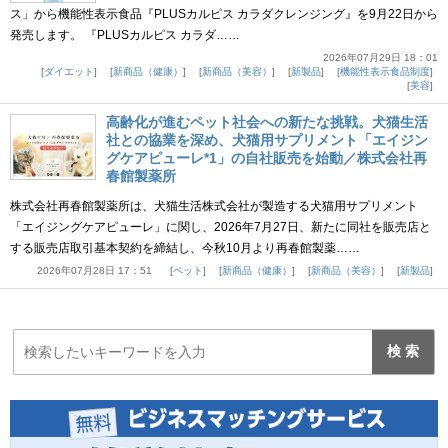
ス」から機能性表示食品『PLUSカルピス カラダクレンジング』を9月22日から
発売します。 『PLUSカルピス カラダ……
2026年07月29日 18：01
ダイエット
新商品（健康）
新商品（美容）
新製品
機能性表示食品制度
美容
高齢化が進むペット社会への新たな挑戦。犬猫生活
社との協業を深め、犬猫用サプリメント「エイジン
グケアピューレ*1」の自社販売を始動／株式会社再
春館製薬所
株式会社再春館製薬所は、犬猫生活株式会社が製造する犬猫用サプリメント
「エイジングケアピューレ」に関し、2026年7月27日、新たに同社を販売店と
する販売店取引基本契約を締結し、今秋10月より再春館製薬……
2026年07月28日 17：51
ペット
新商品（健康）
新商品（美容）
新製品