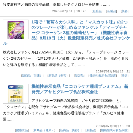
容皮膚科学と独自の官能品質、卓越したテクノロジーを結集し……
2026年07月31日 10：26
化粧品
新製品
美容
1箱で「葡萄＆カシス味」と「マスカット味」の2つ
のフレーバーが楽しめるファンケル「ディープチャ
ージ コラーゲン 2種の葡萄ゼリー」（機能性表示食
品）8月18日（火）数量限定発売／株式会社ファンケ
ル
株式会社ファンケルは2026年8月18日（火）から、「ディープチャージ コラー
ゲン 2種のゼリー」（1箱10本入り／価格：2,494円＜税込＞）を「肌のうるお
いと弾力を維持する」機能性表示食品として、……
2026年07月30日 19：21
新商品（健康）
新商品（美容）
新製品
機能性表示食品制度
美容
機能性表示食品『ココカラケア睡眠プレミアム』 新
発売／アサヒグループ食品株式会社
アサヒグループ独自の乳酸菌「ガセリ菌CP2305株」と、
「クロセチン」を配合 アサヒグループ食品株式会社は、機能性表示食品『ココ
カラケア睡眠プレミアム』を、健康食品の通信販売ブランド「カルピス健康
通……
2026年07月30日 18：50
健康食品
新商品（健康）
新商品（美容）
新製品
機能性表示食品制度