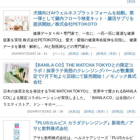
美容
犬猫向けAIウェルネスプラットフォームを始動。第
一弾として腸内フローラ検査キット・腸活サプリを
提供開始／株式会社PETOKOTO
健康データ × AI + 専門家で、一生に、一匹一匹に最適な健康
提案を実現 株式会社PETOKOTOは、愛犬・愛猫の健康寿命延伸を目指し、健康
データを蓄積・解析し、AIと獣医師などの専門家が……
2026年07月29日 18：51
ペット
新商品（健康）
新商品（美容）
新製品
【BANILA CO】THE MATCHA TOKYOとの限定コ
ラボ！抹茶ラテ発想のクレンジングバームが数量限
定で7月下旬より店頭にて販売開始！／モノック株式
会社
日本の抹茶文化を発信するTHE MATCHA TOKYOと、世界中で愛されるBANILA
COによる限定コラボレーションが実現しました。 「BANILA CO」は全国のバ
ラエティストア、ドン・キホー……
2026年07月29日 18：28
化粧品
新商品（美容）
新製品
美容
『PLUSカルピス カラダクレンジング』新発売／ア
サヒ飲料株式会社
アサヒ飲料株式会社は、ヘルスケアシリーズ「PLUSカルピ