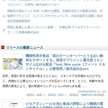
コラシオン」を発売／株式会社コーセー
高齢化が進むペット社会への新たな挑戦。犬猫生活社との協業を深め、犬
猫用サプリメント「エイジングケアピューレ*1」の自社販売を始動／株式
会社再春館製薬所
環境に配慮した新パッケージへ刷新！「日東紅茶 デイ＆デイティーバッ
グ」／三井農林株式会社
リリースの最新ニュース
機能性表示食品「肌のターンオーバーとうるおい維
持をサポートする」美容サプリメント還元型コエン
ザイムQ10を配合『feat. Skin cycle（フィート スキ
ンサイクル）』が新発売／株式会社Quon
近年、美容に対する意識の高まりとともに、スキンケアを外側からだけでな
く、内側からも整えたいというニーズが広がっています。とくに、年齢や生活
習慣の変化により、肌の乾燥やコンディションのゆらぎを感……
2026年08月05日 17：03
新商品（健康）
新商品（美容）
新製品
機能性表示食品制度
ピセアタンノールを含む食品の摂取により睡眠の質
が改善する可能性が確認されました／森永製菓株式