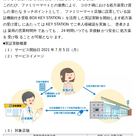
このたび、ファミリーマートとの連携により、 コロナ禍における処方薬受け渡
しの 新たな タッチポイントとして 、 ファミリーマート店舗に設置している認
証機能付き受取 BOX KEY STATION ）を活用 した実証実験を開始します処方薬
の受け渡し にあたって は KEY STATION でご本人様確認を実施 し、 患者さま
は 薬局の営業時間外 であっても 、 24 時間いつでも 非接触 かつ安全に 処方薬
を 受け取 ること が可能となり ます。
■実証実験概要
（１） サービス開始日 2021 年 7 月 5 日（月）
（２） サービスイメージ
（３） 対象店舗