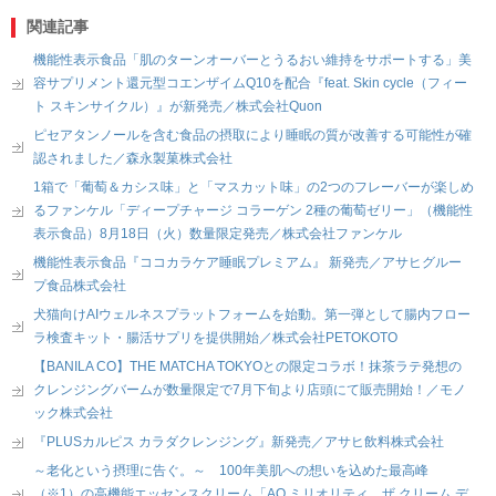
関連記事
機能性表示食品「肌のターンオーバーとうるおい維持をサポートする」美
容サプリメント還元型コエンザイムQ10を配合『feat. Skin cycle（フィー
ト スキンサイクル）』が新発売／株式会社Quon
ピセアタンノールを含む食品の摂取により睡眠の質が改善する可能性が確
認されました／森永製菓株式会社
1箱で「葡萄＆カシス味」と「マスカット味」の2つのフレーバーが楽しめ
るファンケル「ディープチャージ コラーゲン 2種の葡萄ゼリー」（機能性
表示食品）8月18日（火）数量限定発売／株式会社ファンケル
機能性表示食品『ココカラケア睡眠プレミアム』 新発売／アサヒグルー
プ食品株式会社
犬猫向けAIウェルネスプラットフォームを始動。第一弾として腸内フロー
ラ検査キット・腸活サプリを提供開始／株式会社PETOKOTO
【BANILA CO】THE MATCHA TOKYOとの限定コラボ！抹茶ラテ発想の
クレンジングバームが数量限定で7月下旬より店頭にて販売開始！／モノ
ック株式会社
『PLUSカルピス カラダクレンジング』新発売／アサヒ飲料株式会社
～老化という摂理に告ぐ。～ 100年美肌への想いを込めた最高峰
（※1）の高機能エッセンスクリーム「AQ ミリオリティ ザ クリーム デ