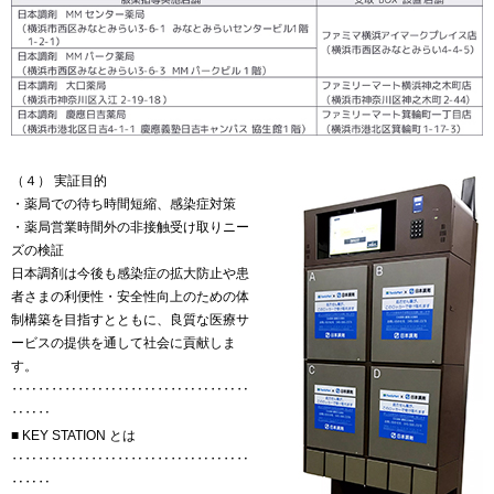
（４） 実証目的
・薬局での待ち時間短縮、感染症対策
・薬局営業時間外の非接触受け取りニー
ズの検証
日本調剤は今後も感染症の拡大防止や患
者さまの利便性・安全性向上のための体
制構築を目指すとともに、良質な医療サ
ービスの提供を通して社会に貢献しま
す。
‥‥‥‥‥‥‥‥‥‥‥‥‥‥‥‥‥‥
‥‥‥
■ KEY STATION とは
‥‥‥‥‥‥‥‥‥‥‥‥‥‥‥‥‥‥
‥‥‥