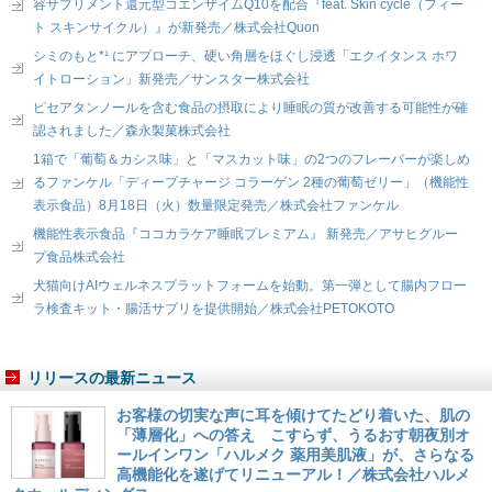
容サプリメント還元型コエンザイムQ10を配合『feat. Skin cycle（フィー
ト スキンサイクル）』が新発売／株式会社Quon
シミのもと*¹ にアプローチ、硬い角層をほぐし浸透「エクイタンス ホワ
イトローション」新発売／サンスター株式会社
ピセアタンノールを含む食品の摂取により睡眠の質が改善する可能性が確
認されました／森永製菓株式会社
1箱で「葡萄＆カシス味」と「マスカット味」の2つのフレーバーが楽しめ
るファンケル「ディープチャージ コラーゲン 2種の葡萄ゼリー」（機能性
表示食品）8月18日（火）数量限定発売／株式会社ファンケル
機能性表示食品『ココカラケア睡眠プレミアム』 新発売／アサヒグルー
プ食品株式会社
犬猫向けAIウェルネスプラットフォームを始動。第一弾として腸内フロー
ラ検査キット・腸活サプリを提供開始／株式会社PETOKOTO
リリースの最新ニュース
お客様の切実な声に耳を傾けてたどり着いた、肌の
「薄層化」への答え こすらず、うるおす朝夜別オ
ールインワン「ハルメク 薬用美肌液」が、さらなる
高機能化を遂げてリニューアル！／株式会社ハルメ