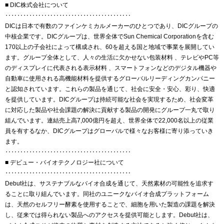
■ DIC株式会社について
‥‥‥‥‥‥‥‥‥‥‥‥‥‥‥‥‥‥‥‥‥
DICは日本で有数のファインケミカルメーカーのひとつであり、DICグループの
中核企業です。DICグループは、世界全体でSun Chemical Corporationを含む
170以上の子会社によって構成され、60を超える国と地域で事業を展開してい
ます。グループ全体として、人々の生活に欠かせない包装材料 、テレビやPC等
のディスプレイに代表される表示材料 、スマートフォンなどのデジタル機器や
自動車に使用される高機能材料を提供するグローバルリーディングカンパニー
と認知されています。これらの製品を通じて、社会に安全・安心、彩り、快適
を提供しています。DICグループは持続可能な社会を実現するため、社会変革
に対応した製品や社会課題の解決に貢献する製品の開発にグループ一丸で取り
組んでいます。連結売上高7,000億円を超え、世界全体で22,000名以上の従業
員を有するなか、DICグループはグローバルで様々なお客様に寄り添っていき
ます。
‥‥‥‥‥‥‥‥‥‥‥‥‥‥‥‥‥‥‥‥‥
■ デビュー・バイオテクノロジー社について
‥‥‥‥‥‥‥‥‥‥‥‥‥‥‥‥‥‥‥‥‥
Debut社は、サステナブルなバイオ合成を通じて、天然素材の可能性を追求す
ることに取り組んでいます。同社のユニークなバイオ合成プラットフォーム
は、天然のセルフリー酵素を使用することで、細胞を用いた製造の課題を解決
し、従来では得られない製品へのアクセスを提供可能とします。Debut社は、