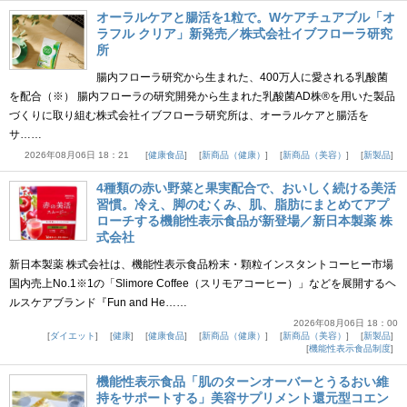
オーラルケアと腸活を1粒で。Wケアチュアブル「オ
ラフル クリア」新発売／株式会社イブフローラ研究
所
腸内フローラ研究から生まれた、400万人に愛される乳酸菌
を配合（※） 腸内フローラの研究開発から生まれた乳酸菌AD株®を用いた製品
づくりに取り組む株式会社イブフローラ研究所は、オーラルケアと腸活を
サ……
2026年08月06日 18：21
健康食品
新商品（健康）
新商品（美容）
新製品
4種類の赤い野菜と果実配合で、おいしく続ける美活
習慣。冷え、脚のむくみ、肌、脂肪にまとめてアプ
ローチする機能性表示食品が新登場／新日本製薬 株
式会社
新日本製薬 株式会社は、機能性表示食品粉末・顆粒インスタントコーヒー市場
国内売上No.1※1の「Slimore Coffee（スリモアコーヒー）」などを展開するヘ
ルスケアブランド『Fun and He……
2026年08月06日 18：00
ダイエット
健康
健康食品
新商品（健康）
新商品（美容）
新製品
機能性表示食品制度
機能性表示食品「肌のターンオーバーとうるおい維
持をサポートする」美容サプリメント還元型コエン