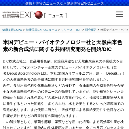
健康と美容のニュースなら健康美容EXPOニュース
健康美容EXPO
健康美容EXPOニュース
リリース：TOP
研究報告
米国デビュー・バイオ
米国デビュー・バイオテクノロジー社と天然由来色
素の新合成法に関する共同研究開発を開始/DIC
DIC株式会社は、食品用着色剤、化粧品用途など天然由来色素の事業拡大を目
的として、バイオベンチャー企業のデビュー・バイオテクノロジー社（英
名:Debut Biotechnology Ltd.、本社:米国カリフォルニア州、以下「Debut社」）
との天然由来色素の新合成法に関する共同研究開発を開始しました。
近年、食品用着色料や化粧品用途などの分野で、石油由来の合成着色料から安
全な天然由来着色料への代替ニーズが急増していますが、花や植物といった天
然物から抽出される色素などの成分は含有量が少なく、抽出後に廃棄物が大量
に発生するといった問題や、多くの土地、水を必要とするといった環境面での
課題があります。また使用に当たり、天候不順による供給安定性や色目などの
性能が振れるなどの農業特有の問題があります。
この解決策として、細菌や酵母、藻類などを用いた培養による高効率生産が検
討されていますが、細胞内の生体反応を用いるため、全ての反応プロセスを最