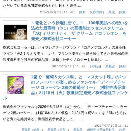
ただいている森永乳業株式会社が、同社と連携……
2026年07月31日 17：47
原料
研究報告
美容
調査
～老化という摂理に告ぐ。～ 100年美肌への想いを
込めた最高峰（※1）の高機能エッセンスクリーム
「AQ ミリオリティ ザ クリーム デコラシオン」を
発売／株式会社コーセー
株式会社コーセーは、ハイプレステージブランド『コスメデコルテ』の最高峰
ライン「AQ ミリオリティ」より、ブランド誕生から磨き続けてきた最先端の美
容皮膚科学と独自の官能品質、卓越したテクノロジーを結集し……
2026年07月31日 10：26
化粧品
新製品
美容
1箱で「葡萄＆カシス味」と「マスカット味」の2つ
のフレーバーが楽しめるファンケル「ディープチャ
ージ コラーゲン 2種の葡萄ゼリー」（機能性表示食
品）8月18日（火）数量限定発売／株式会社ファンケ
ル
株式会社ファンケルは2026年8月18日（火）から、「ディープチャージ コラー
ゲン 2種のゼリー」（1箱10本入り／価格：2,494円＜税込＞）を「肌のうるお
いと弾力を維持する」機能性表示食品として、……
2026年07月30日 19：21
新商品（健康）
新商品（美容）
新製品
機能性表示食品制度
美容