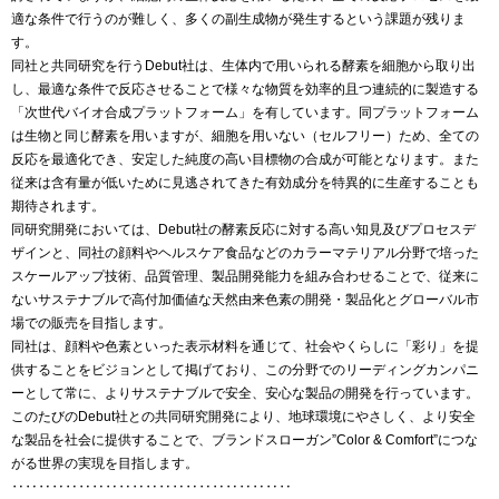
適な条件で行うのが難しく、多くの副生成物が発生するという課題が残りま
す。
同社と共同研究を行うDebut社は、生体内で用いられる酵素を細胞から取り出
し、最適な条件で反応させることで様々な物質を効率的且つ連続的に製造する
「次世代バイオ合成プラットフォーム」を有しています。同プラットフォーム
は生物と同じ酵素を用いますが、細胞を用いない（セルフリー）ため、全ての
反応を最適化でき、安定した純度の高い目標物の合成が可能となります。また
従来は含有量が低いために見逃されてきた有効成分を特異的に生産することも
期待されます。
同研究開発においては、Debut社の酵素反応に対する高い知見及びプロセスデ
ザインと、同社の顔料やヘルスケア食品などのカラーマテリアル分野で培った
スケールアップ技術、品質管理、製品開発能力を組み合わせることで、従来に
ないサステナブルで高付加価値な天然由来色素の開発・製品化とグローバル市
場での販売を目指します。
同社は、顔料や色素といった表示材料を通じて、社会やくらしに「彩り」を提
供することをビジョンとして掲げており、この分野でのリーディングカンパニ
ーとして常に、よりサステナブルで安全、安心な製品の開発を行っています。
このたびのDebut社との共同研究開発により、地球環境にやさしく、より安全
な製品を社会に提供することで、ブランドスローガン”Color & Comfort”につな
がる世界の実現を目指します。
‥‥‥‥‥‥‥‥‥‥‥‥‥‥‥‥‥‥‥‥‥