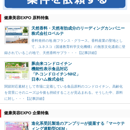
健康美容EXPO 原料特集
天然香料・天然有効成分のリーディングカンパニー
株式会社ロベルテ
香料発祥の地 南フランス・グラース。香料産業の聖地とし
て、ユネスコ（国連教育科学文化機構）の無形文化遺産に登
録されているこの地で、天然香料サプラ・・・【記事詳細】
豚由来コンドロイチン
機能性表示食品対応
「P-コンドロイチンNHZ」
日本ハム株式会社
関節対応素材として市場に定着している食品原料のコンドロイチン。高齢化
を背景にそのニーズは今後も持続することが見込まれる。そうした中、原料
に対し・・・【記事詳細】
健康美容EXPO 企業特集
進化系受託製造のアンプリーが提案する「マーケテ
ィング連動型OEM」