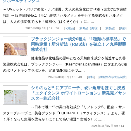
クホールディングス
～ UVカット・バリア強化・ナノ浸透。大人の肌変化に寄り添う充実の1本完結
設計 〜 販売部数No.1（※1）雑誌『ハルメク』を発行する株式会社ハルメク
は、大人の肌変化である「薄層化（はくそうか）」に……
2026年08月07日 17：36
化粧品
新商品（美容）
新製品
美容
ブラックジンジャー成分6種を「1種類の標準品」で
同時定量！新分析法（RMS法）を確立！／丸善製薬
株式会社
健康食品や化粧品の原料となる天然由来成分を製造する丸善
製薬株式会社は、ブラックジンジャー（Kaempferia parviflora）に含まれる6種
のポリメトキシフラボンを、定量NMR法に基づ……
2026年08月07日 16：49
原料
機能性表示食品制度
シミのもと*¹ にアプローチ、硬い角層をほぐし浸透
「エクイタンス ホワイトローション」新発売／サン
スター株式会社
～日本で唯一*² の美白有効成分「リノレックS」配合～ サン
スターグループは、美容ブランド「EQUITANCE（エクイタンス）」より、硬
く厚くなった角層を柔らかくほぐして高い浸透*³ 実感を叶え……
2026年08月07日 09：44