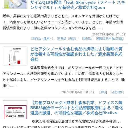
ザイムQ10を配合『feat. Skin cycle（フィート スキ
ンサイクル）』が新発売／株式会社Quon
近年、美容に対する意識の高まりとともに、スキンケアを外側からだけでな
く、内側からも整えたいというニーズが広がっています。とくに、年齢や生活
習慣の変化により、肌の乾燥やコンディションのゆらぎを感……
2026年08月05日 17：03
新商品（健康）
新商品（美容）
新製品
機能性表示食品制度
ピセアタンノールを含む食品の摂取により睡眠の質
が改善する可能性が確認されました／森永製菓株式
会社
森永製菓株式会社では、ポリフェノールの一種である「ピセ
アタンノール」の機能性研究を進めています。この度、健常成人を対象とした
ヒト試験により、ピセアタンノールを含む食品を4週間継続摂取することで、睡
眠中……
2026年08月04日 20：09
原料
研究報告
【共創プロジェクト成果】森永乳業、ビフィズス菌
BB536配合ヨーグルトと生活習慣改善による「老化
速度の減速」の可能性を確認／株式会社Rhelixa
株式会社Rhelixaが展開する老化研究の社会実装を推進し、
ロンジェビティの実現を目指す「エピクロック®共創プロジェクト」に参画い