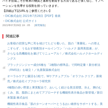
バイオ合成こそが将来の物質と素材を創造する方法であると強く信じ、イノベ
ーションを先導する役割を担っていきます。
【詳細は下記URLをご参照ください】
・
DIC株式会社 2021年7月28日【PDF】発表
・
DIC株式会社 公式サイト
2021年07月29日 19：05
研究報告
関連記事
お客様の切実な声に耳を傾けてたどり着いた、肌の「薄層化」への答え
こすらず、うるおす朝夜別オールインワン「ハルメク 薬用美肌液」が、
さらなる高機能化を遂げてリニューアル！／株式会社ハルメクホールディ
ングス
ブラックジンジャー成分6種を「1種類の標準品」で同時定量！新分析法
（RMS法）を確立！／丸善製薬株式会社
オーラルケアと腸活を1粒で。Wケアチュアブル「オラフル クリア」新発
売／株式会社イブフローラ研究所
4種類の赤い野菜と果実配合で、おいしく続ける美活習慣。冷え、脚のむ
くみ、肌、脂肪にまとめてアプローチする機能性表示食品が新登場／新日
本製薬 株式会社
機能性表示食品「肌のターンオーバーとうるおい維持をサポートする」美