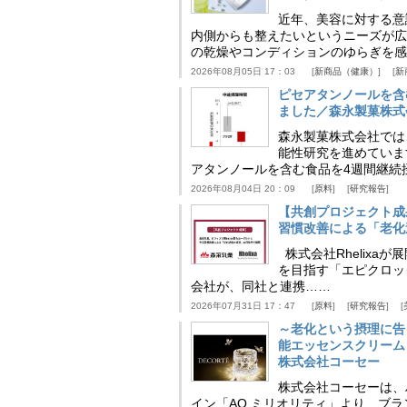
近年、美容に対する意
内側からも整えたいというニーズが広
の乾燥やコンディションのゆらぎを感
2026年08月05日 17：03
新商品（健康）
新
ピセアタンノールを含
ました／森永製菓株式
森永製菓株式会社では
能性研究を進めていま
アタンノールを含む食品を4週間継続
2026年08月04日 20：09
原料
研究報告
【共創プロジェクト成
習慣改善による「老化速
株式会社Rhelix
を目指す「エピクロッ
会社が、同社と連携……
2026年07月31日 17：47
原料
研究報告
～老化という摂理に告
能エッセンスクリーム
株式会社コーセー
株式会社コーセーは、
イン「AQ ミリオリティ」より、ブ