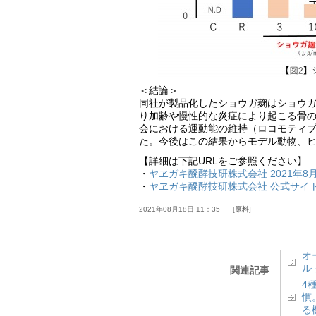
＜結論＞
同社が製品化したショウガ麹はショウ
り加齢や慢性的な炎症により起こる骨
会における運動能の維持（ロコモティ
た。今後はこの結果からモデル動物、
【詳細は下記URLをご参照ください】
・
ヤヱガキ醗酵技研株式会社 2021年8
・
ヤヱガキ醗酵技研株式会社 公式サイ
2021年08月18日 11：35
原料
オ
ル
関連記事
4
慣
る