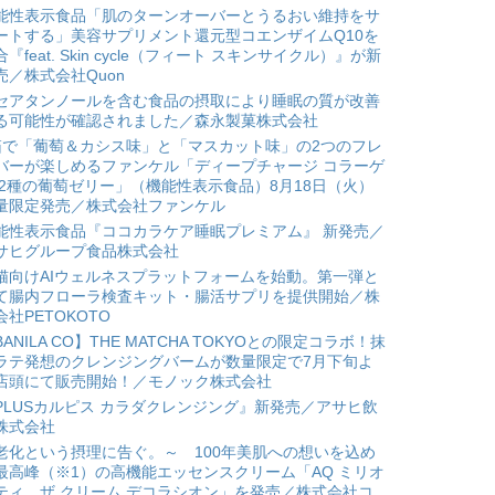
能性表示食品「肌のターンオーバーとうるおい維持をサ
ートする」美容サプリメント還元型コエンザイムQ10を
合『feat. Skin cycle（フィート スキンサイクル）』が新
売／株式会社Quon
セアタンノールを含む食品の摂取により睡眠の質が改善
る可能性が確認されました／森永製菓株式会社
箱で「葡萄＆カシス味」と「マスカット味」の2つのフレ
バーが楽しめるファンケル「ディープチャージ コラーゲ
 2種の葡萄ゼリー」（機能性表示食品）8月18日（火）
量限定発売／株式会社ファンケル
能性表示食品『ココカラケア睡眠プレミアム』 新発売／
サヒグループ食品株式会社
猫向けAIウェルネスプラットフォームを始動。第一弾と
て腸内フローラ検査キット・腸活サプリを提供開始／株
会社PETOKOTO
BANILA CO】THE MATCHA TOKYOとの限定コラボ！抹
ラテ発想のクレンジングバームが数量限定で7月下旬よ
店頭にて販売開始！／モノック株式会社
PLUSカルピス カラダクレンジング』新発売／アサヒ飲
株式会社
老化という摂理に告ぐ。～ 100年美肌への想いを込め
最高峰（※1）の高機能エッセンスクリーム「AQ ミリオ
ティ ザ クリーム デコラシオン」を発売／株式会社コ