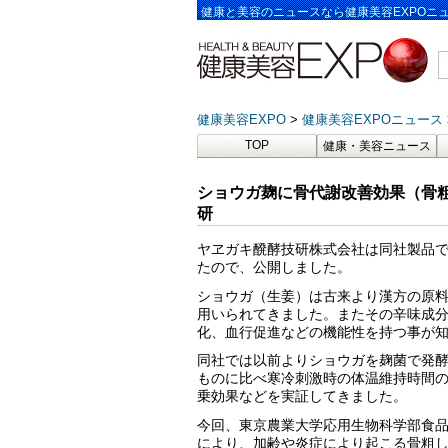
健康と美容のニュースなら健康美容EXPOニ
健康美容EXPO
健康美容EXPOニュース
TOP
健康・美容ニュース
ショウガ麹に骨代謝改善効果（骨
研
ヤヱガキ醗酵技研株式会社は同社製品
たので、公開しました。
ショウガ（生姜）は古来より漢方の原
用いられてきました。またその辛味成
化、血行促進などの機能性を持つ事が
同社では以前よりショウガを麹菌で発
ものに比べ寒冷刺激時の体温維持時間
乗効果などを実証してきました。
今回、東京農業大学応用生物科学部食
により、加齢や炎症により起こる骨粗