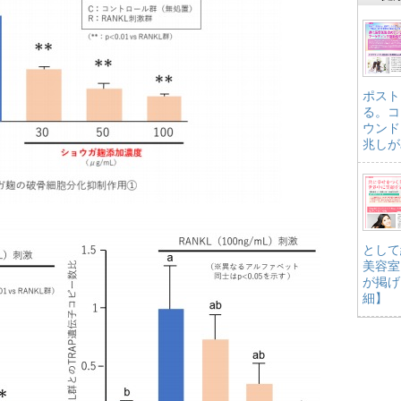
ポスト
る。コ
ウンド
兆しが
として
美容室
が掲げ
細】