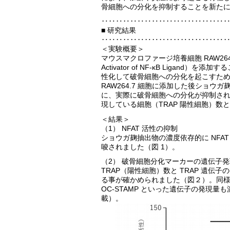
骨細胞への分化を抑制することを新たに発見
‥‥‥‥‥‥‥‥‥‥‥‥‥‥‥‥‥
■ 研究結果
‥‥‥‥‥‥‥‥‥‥‥‥‥‥‥‥‥
＜実験概要＞
マウスマクロファージ培養細胞 RAW264.
Activator of NF-κB Ligand
性化して破骨細胞への分化を起こすため、
RAW264.7 細胞に添加した後ショウ
に、実際に破骨細胞への分化が抑制され
現している細胞（TRAP 陽性細胞）数と
＜結果＞
（1） NFAT 活性の抑制
ショウガ麹抽出物の濃度依存的に NFA
唆されました（図 1）。
（2） 破骨細胞分化マーカーの遺伝子
TRAP（陽性細胞）数と TRAP 遺
る事が確かめられました（図２）。同様に破骨
OC-STAMP といった遺伝子の発現
載）。