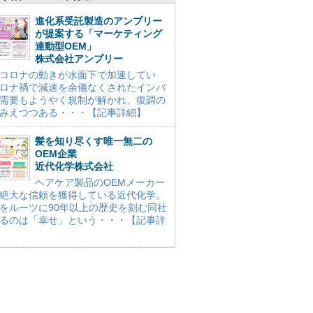
進化系受託製造のアンプリー
が提案する「マーケティング
連動型OEM」
株式会社アンプリー
コロナの動きが水面下で加速してい
ロナ禍で減速を余儀なくされたインバ
需要もようやく規制が解かれ、復調の
みえつつある・・・【記事詳細】
髪を知り尽くす唯一無二の
OEM企業
近代化学株式会社
ヘアケア製品のOEMメーカー
絶大な信頼を獲得している近代化学。
をルーツに90年以上の歴史を刻む同社
るのは「幸せ」という・・・【記事詳