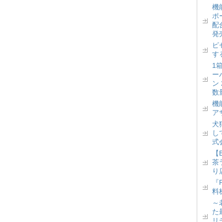
機
ポ
配
発
ピ
す
1
ー
ン
数
機
ア
犬
し
式
【
茶
り
『
料
～
た
リ