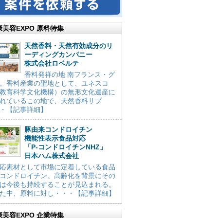
康美容EXPO 原料特集
天然香料・天然有効成分のリ
ーディングカンパニー
株式会社ロベルテ
香料発祥の地 南フランス・グ
。香料産業の聖地として、ユネスコ
教育科学文化機構）の無形文化遺産に
れているこの地で、天然香料サプ
・【記事詳細】
豚由来コンドロイチン
機能性表示食品対応
「P-コンドロイチンNHZ」
日本ハム株式会社
応素材として市場に定着している食品
コンドロイチン。高齢化を背景にその
は今後も持続することが見込まれる。
た中、原料に対し・・・【記事詳細】
康美容EXPO 企業特集