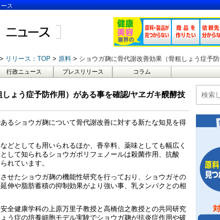
ュース
リリース：TOP
原料
ショウガ麹に骨代謝改善効果（骨粗しょう症予防
行政ニュース
プレスリリース
コラム
粗しょう症予防作用）がある事を確認/ヤヱガキ醗酵技
であるショウガ麹について骨代謝改善に対する新たな知見を得
料などとしても用いられるほか、香辛料、薬味としても幅広く
分として知られるショウガポリフェノールは殺菌作用、抗酸
知られています。
酵させたショウガ麹の機能性研究を行っており、ショウガその
の延伸や脂肪蓄積の抑制効果がより強い事、乳タンパクとの相
品安全健康学科の上原万里子教授と高橋信之教授との共同研究
しょう症の培養細胞モデル実験でショウガ麹が抗炎症作用や破