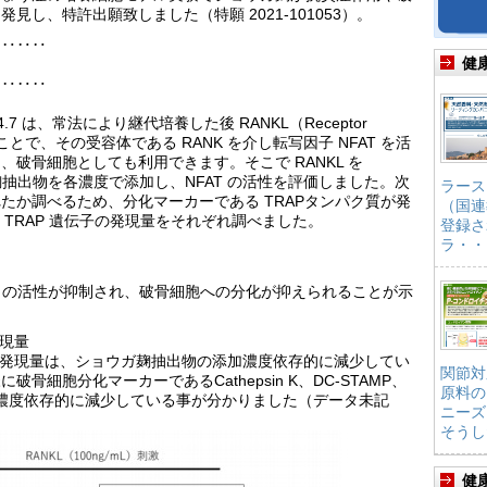
し、特許出願致しました（特願 2021-101053）。
‥‥‥‥
健
‥‥‥‥
7 は、常法により継代培養した後 RANKL（Receptor
）を添加することで、その受容体である RANK を介し転写因子 NFAT を活
破骨細胞としても利用できます。そこで RANKL を
ガ麹抽出物を各濃度で添加し、NFAT の活性を評価しました。次
ラース
たか調べるため、分化マーカーである TRAPタンパク質が発
（国連
 TRAP 遺伝子の発現量をそれぞれ調べました。
登録さ
ラ・・
T の活性が抑制され、破骨細胞への分化が抑えられることが示
発現量
伝子の発現量は、ショウガ麹抽出物の添加濃度依存的に減少してい
関節対
細胞分化マーカーであるCathepsin K、DC-STAMP、
原料の
量も濃度依存的に減少している事が分かりました（データ未記
ニーズ
そうし
健