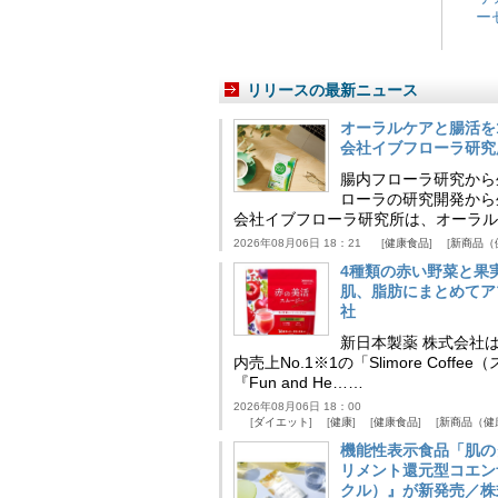
ー
リリースの最新ニュース
オーラルケアと腸活を
会社イブフローラ研究
腸内フローラ研究から
ローラの研究開発から
会社イブフローラ研究所は、オーラル
2026年08月06日 18：21
健康食品
新商品（
4種類の赤い野菜と果
肌、脂肪にまとめてア
社
新日本製薬 株式会社
内売上No.1※1の「Slimore C
『Fun and He……
2026年08月06日 18：00
ダイエット
健康
健康食品
新商品（健
機能性表示食品「肌の
リメント還元型コエンザイム
クル）』が新発売／株