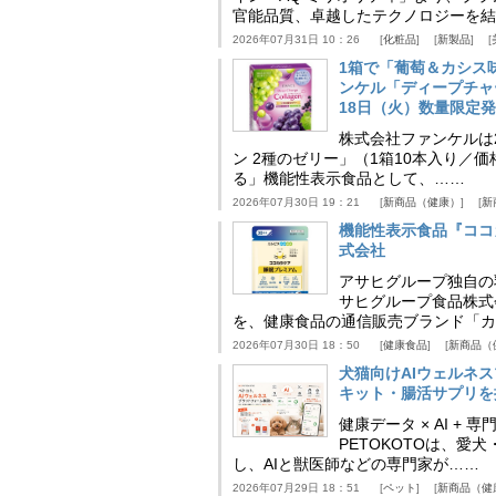
官能品質、卓越したテクノロジーを結
2026年07月31日 10：26
化粧品
新製品
1箱で「葡萄＆カシス
ンケル「ディープチャ
18日（火）数量限定
株式会社ファンケルは2
ン 2種のゼリー」（1箱10本入り／
る」機能性表示食品として、……
2026年07月30日 19：21
新商品（健康）
新
機能性表示食品『ココ
式会社
アサヒグループ独自の
サヒグループ食品株式
を、健康食品の通信販売ブランド「カ
2026年07月30日 18：50
健康食品
新商品（
犬猫向けAIウェルネ
キット・腸活サプリを提
健康データ × AI 
PETOKOTOは、
し、AIと獣医師などの専門家が……
2026年07月29日 18：51
ペット
新商品（健