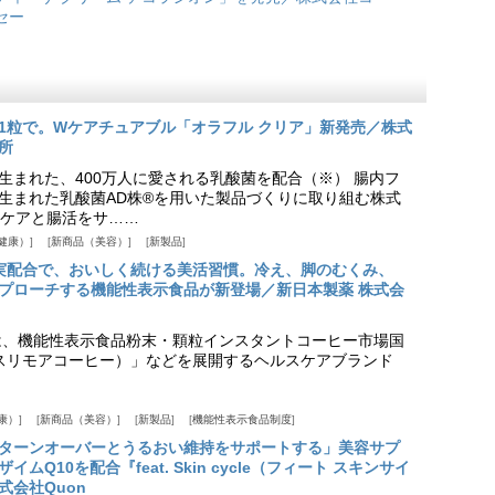
セー
1粒で。Wケアチュアブル「オラフル クリア」新発売／株式
所
生まれた、400万人に愛される乳酸菌を配合（※） 腸内フ
生まれた乳酸菌AD株®を用いた製品づくりに取り組む株式
ケアと腸活をサ……
健康）
新商品（美容）
新製品
実配合で、おいしく続ける美活習慣。冷え、脚のむくみ、
プローチする機能性表示食品が新登場／新日本製薬 株式会
は、機能性表示食品粉末・顆粒インスタントコーヒー市場国
offee（スリモアコーヒー）」などを展開するヘルスケアブランド
康）
新商品（美容）
新製品
機能性表示食品制度
ターンオーバーとうるおい維持をサポートする」美容サプ
Q10を配合『feat. Skin cycle（フィート スキンサイ
式会社Quon