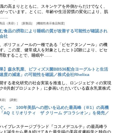
識の高まりとともに、スキンケアを外側からだけでなく、
がっています。とくに、年齢や生活習慣の変化により、肌
……
商品（美容）
新製品
機能性表示食品制度
む食品の摂取により睡眠の質が改善する可能性が確認され
会社
、ポリフェノールの一種である「ピセアタンノール」の機
す。この度、健常成人を対象としたヒト試験により、ピセ
摂取することで、睡眠中……
果】森永乳業、ビフィズス菌BB536配合ヨーグルトと生活
度の減速」の可能性を確認／株式会社Rhelixa
aが展開する老化研究の社会実装を推進し、ロンジェビティの実現
ク®共創プロジェクト」に参画いただいている森永乳業株式
美容
調査
ぐ。～ 100年美肌への想いを込めた最高峰（※1）の高機
「AQ ミリオリティ ザ クリーム デコラシオン」を発売／
ハイプレステージブランド『コスメデコルテ』の最高峰ラ
ランド誕生から磨き続けてきた最先端の美容皮膚科学と独自の