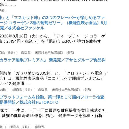
集し……
美容
味」と「マスカット味」の2つのフレーバーが楽しめるファ
ージ コラーゲン 2種の葡萄ゼリー」（機能性表示食品）8月
発売／株式会社ファンケル
026年8月18日（火）から、「ディープチャージ コラーゲ
価格：2,494円＜税込＞）を「肌のうるおいと弾力を維持す
商品（美容）
新製品
機能性表示食品制度
美容
カラケア睡眠プレミアム』 新発売／アサヒグループ食品株
乳酸菌「ガセリ菌CP2305株」と、「クロセチン」を配合 ア
会社は、機能性表示食品『ココカラケア睡眠プレミアム』
ルピス健康通……
健康）
新商品（美容）
新製品
機能性表示食品制度
美容
スプラットフォームを始動。第一弾として腸内フローラ検査
供開始／株式会社PETOKOTO
+ 専門家で、一生に、一匹一匹に最適な健康提案を実現 株式会社
愛犬・愛猫の健康寿命延伸を目指し、健康データを蓄積・解析
康）
新商品（美容）
新製品