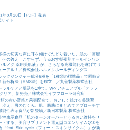
1年8月20日【PDF】発表
式サイト
客様の切実な声に耳を傾けてたどり着いた、肌の「薄層
」への答え こすらず、うるおす朝夜別オールインワン
ハルメク 薬用美肌液」が、さらなる高機能化を遂げてリ
ューアル！／株式会社ハルメクホールディングス
ラックジンジャー成分6種を「1種類の標準品」で同時定
！新分析法（RMS法）を確立！／丸善製薬株式会社
ーラルケアと腸活を1粒で。Wケアチュアブル「オラフ
 クリア」新発売／株式会社イブフローラ研究所
種類の赤い野菜と果実配合で、おいしく続ける美活習
。冷え、脚のむくみ、肌、脂肪にまとめてアプローチす
機能性表示食品が新登場／新日本製薬 株式会社
能性表示食品「肌のターンオーバーとうるおい維持をサ
ートする」美容サプリメント還元型コエンザイムQ10を
合『feat. Skin cycle（フィート スキンサイクル）』が新