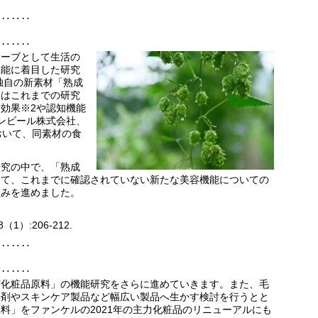
‥‥‥‥
‥‥‥‥
ハーブとして生活の
機能に着目した研究
独自の新素材「熟成
ンはこれまでの研究
効果※2や認知機能
ンビール株式会社、
おいて、同素材の食
研究の中で、「熟成
けて、これまでに確認されていない新たな美容機能についての
組みを進めました。
68（1）:206-212.
‥‥‥‥
‥‥‥‥
有化粧品原料」の機能研究をさらに進めていきます。また、毛
浄剤やスキンケア製品など幅広い製品へ生かす検討を行うとと
料」をファンケルの2021年の主力化粧品のリニューアルにも