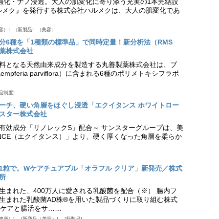
ア強化・ナノ浸透。大人の肌変化に寄り添う充実の1本完結設
『ハルメク』を発行する株式会社ハルメクは、大人の肌変化であ
容）
新製品
美容
分6種を「1種類の標準品」で同時定量！新分析法（RMS
薬株式会社
料となる天然由来成分を製造する丸善製薬株式会社は、ブ
pferia parviflora）に含まれる6種のポリメトキシフラボ
品制度
プローチ、硬い角層をほぐし浸透「エクイタンス ホワイトロー
スター株式会社
美白有効成分「リノレックS」配合～ サンスターグループは、美
ANCE（エクイタンス）」より、硬く厚くなった角層を柔らか
1粒で。Wケアチュアブル「オラフル クリア」新発売／株式
所
生まれた、400万人に愛される乳酸菌を配合（※） 腸内フ
生まれた乳酸菌AD株®を用いた製品づくりに取り組む株式
ケアと腸活をサ……
健康）
新商品（美容）
新製品