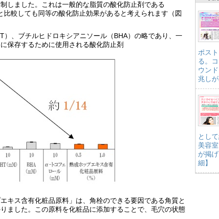
に抑制しました。これは一般的な脂質の酸化防止剤である
などと比較しても同等の酸化防止効果があると考えられます（図
HT）、ブチルヒドロキシアニソール（BHA）の略であり、一
定に保存するために使用される酸化防止剤
ポスト
る。コ
ウンド
兆しが
として
美容室
が掲げ
細】
プエキス含有化粧品原料」は、角栓のできる要因である角質と
かりました。この原料を化粧品に添加することで、毛穴の状態