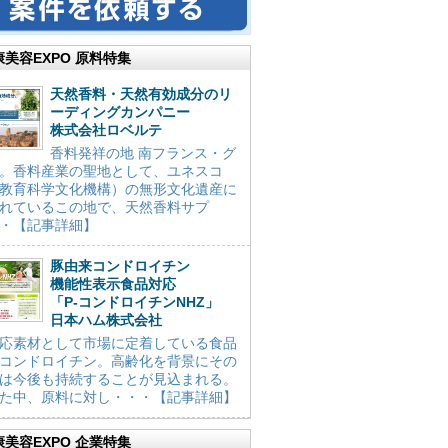
康美容EXPO 原料特集
天然香料・天然有効成分のリ
ーディングカンパニー
株式会社ロベルテ
香料発祥の地 南フランス・グ
。香料産業の聖地として、ユネスコ
教育科学文化機構）の無形文化遺産に
れているこの地で、天然香料サプ
・【記事詳細】
豚由来コンドロイチン
機能性表示食品対応
「P-コンドロイチンNHZ」
日本ハム株式会社
応素材として市場に定着している食品
コンドロイチン。高齢化を背景にその
は今後も持続することが見込まれる。
た中、原料に対し・・・【記事詳細】
康美容EXPO 企業特集