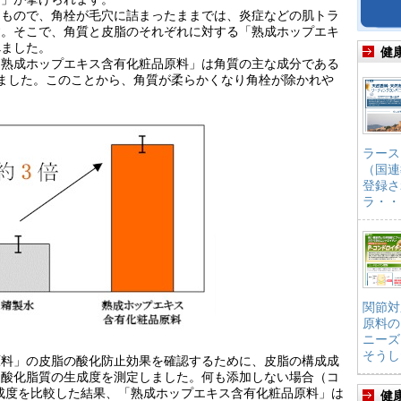
たもので、角栓が毛穴に詰まったままでは、炎症などの肌トラ
す。そこで、角質と皮脂のそれぞれに対する「熟成ホップエキ
べました。
健
「熟成ホップエキス含有化粧品原料」は角質の主な成分である
ました。このことから、角質が柔らかくなり角栓が除かれや
ラース
（国連
登録さ
ラ・・
関節対
原料の
ニーズ
そうし
原料」の皮脂の酸化防止効果を確認するために、皮脂の構成成
過酸化脂質の生成度を測定しました。何も添加しない場合（コ
脂質生成度を比較した結果、「熟成ホップエキス含有化粧品原料」は
健