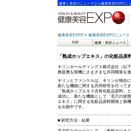
健康と美容のニュースなら健康美容EXPOニ
健康美容EXPO
健康美容EXPOニュース
TOP
健康・美容ニュース
「熟成ホップエキス」の化粧品原料
キリンホールディングス株式会社（以下
務提携を契機にさまざまな共同開発を
キリンとファンケルは、キリンが独自
新たな機能に関する共同研究を行って
「熟成ホップエキス含有化粧品原料」
成功し、新たな機能として「毛穴の状
エキス」に関する化粧品原料開発と新
を出願中です。
‥‥‥‥‥‥‥‥‥‥‥‥‥‥‥‥‥
■ 研究方法・結果
‥‥‥‥‥‥‥‥‥‥‥‥‥‥‥‥‥
毛穴悩みの一つとして、「角栓のつま