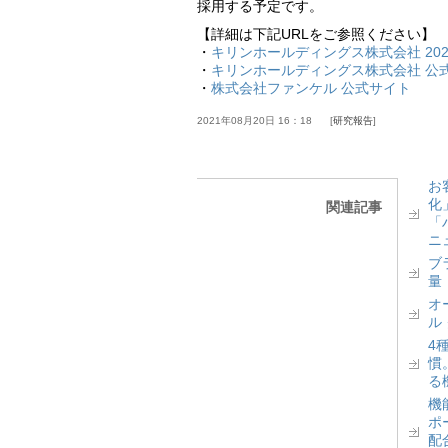
採用する予定です。
【詳細は下記URLをご参照ください】
・
キリンホールディングス株式会社 202
・
キリンホールディングス株式会社 公
・
株式会社ファンケル 公式サイト
2021年08月20日 16：18
研究報告
お
化
関連記事
「
ニ
ブ
量
オ
ル
4
慣
る
機
ポ
配