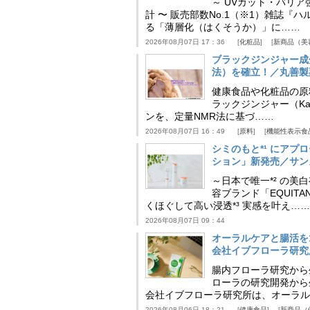
～ UVカット・バリ
計 〜 販売部数No.1（※1）雑誌
る「薄層化（はくそうか）」に……
2026年08月07日 17：36
化粧品
新商品（美
ブラックジンジャー成
法）を確立！／丸善製
健康食品や化粧品の原
ラックジンジャー（Kaem
ンを、定量NMR法に基づ……
2026年08月07日 16：49
原料
機能性表示食
シミのもと*¹ にア
ション」新発売／サン
～日本で唯一*² の
容ブランド「EQUIT
くほぐして高い浸透*³ 実感を叶え……
2026年08月07日 09：44
オーラルケアと腸活を
会社イブフローラ研究
腸内フローラ研究から
ローラの研究開発から
会社イブフローラ研究所は、オーラル
2026年08月06日 18：21
健康食品
新商品（