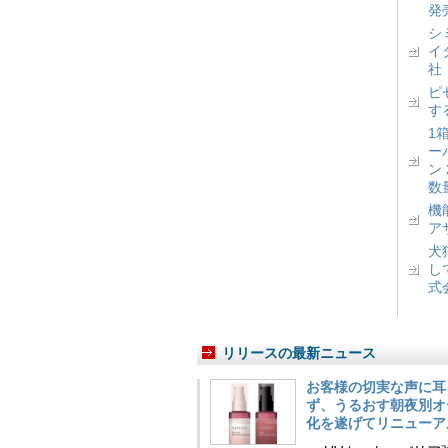
発
シ
イ
社
ピ
す
1
ー
ン
数
機
ア
犬
し
式
リリースの最新ニュース
お客様の切実な声に耳
ず、うるおす朝夜別オ
化を遂げてリニューア