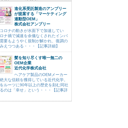
進化系受託製造のアンプリー
が提案する「マーケティング
連動型OEM」
株式会社アンプリー
コロナの動きが水面下で加速してい
ロナ禍で減速を余儀なくされたインバ
需要もようやく規制が解かれ、復調の
みえつつある・・・【記事詳細】
髪を知り尽くす唯一無二の
OEM企業
近代化学株式会社
ヘアケア製品のOEMメーカー
絶大な信頼を獲得している近代化学。
をルーツに90年以上の歴史を刻む同社
るのは「幸せ」という・・・【記事詳