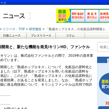
ュース
リリース：TOP
研究報告
「熟成ホップエキス」の化粧品原料開発と、
行政ニュース
プレスリリース
コラム
開発と、新たな機能を発見/キリンHD、ファンケル
キリン）は、株式会社ファンケルとの間で、2019年の資本業
進めています。
に開発した「熟成ホップエキス」について、化粧品の原料化と
きました（以下、熟成ホップエキスを用いた化粧品の原料を
と表記）。このたび、「熟成ホップエキス」の化粧品原料化に
態改善効果」があることを発見しました。なお、「熟成ホップ
機能に係る両技術について、キリンとファンケルは共同で特許
‥‥‥‥
‥‥‥‥
り」が挙げられます。