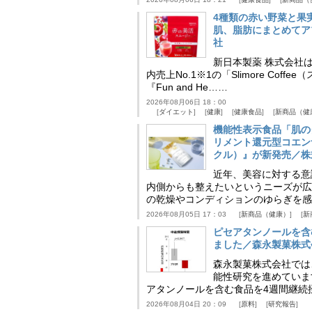
4種類の赤い野菜と果
肌、脂肪にまとめてア
社
新日本製薬 株式会社
内売上No.1※1の「Slimore C
『Fun and He……
2026年08月06日 18：00
ダイエット
健康
健康食品
新商品（健
機能性表示食品「肌の
リメント還元型コエンザイム
クル）』が新発売／株
近年、美容に対する意
内側からも整えたいというニーズが広
の乾燥やコンディションのゆらぎを感
2026年08月05日 17：03
新商品（健康）
新
ピセアタンノールを含
ました／森永製菓株式
森永製菓株式会社では
能性研究を進めていま
アタンノールを含む食品を4週間継続
2026年08月04日 20：09
原料
研究報告