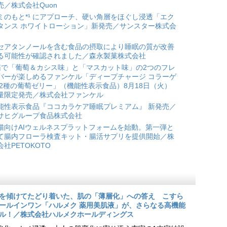
売／株式会社Quon
ミのもと*¹ にアプローチ、硬い角層をほぐし浸透「エク
タンス ホワイトローション」新発売／サンスター株式会
セアタンノールを含む食品の摂取により睡眠の質が改善
る可能性が確認されました／森永製菓株式会社
箱で「葡萄＆カシス味」と「マスカット味」の2つのフレ
バーが楽しめるファンケル「ディープチャージ コラーゲ
 2種の葡萄ゼリー」（機能性表示食品）8月18日（火）
量限定発売／株式会社ファンケル
能性表示食品『ココカラケア睡眠プレミアム』 新発売／
サヒグループ食品株式会社
猫向けAIウェルネスプラットフォームを始動。第一弾と
て腸内フローラ検査キット・腸活サプリを提供開始／株
会社PETOKOTO
を傾けてたどり着いた、肌の「薄層化」への答え こすら
ールインワン「ハルメク 薬用美肌液」が、さらなる高機能
ル！／株式会社ハルメクホールディングス