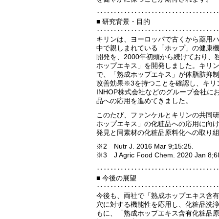
‥‥‥‥‥‥‥‥‥‥‥‥‥‥‥‥‥
■ 研究背景・目的
‥‥‥‥‥‥‥‥‥‥‥‥‥‥‥‥‥
キリンは、ヨーロッパで古くから薬用
中で親しまれている「ホップ」の健康
開発を、2000年初頭から続けており、
ホップエキス」を開発しました。キリ
で、「熟成ホップエキス」が体脂肪抑制
改善効果※3を持つことを確認し、キリ
INHOP株式会社などのグループ会社に
品への応用を進めてきました。
このたび、ファンケルとキリンの共同
ホップエキス」の化粧品への応用に向
発見と同素材の化粧品原料化への取り
※2 Nutr J. 2016 Mar 9;15:25.
※3 J Agric Food Chem. 2020 Jan 8;
‥‥‥‥‥‥‥‥‥‥‥‥‥‥‥‥‥
■ 今後の展望
‥‥‥‥‥‥‥‥‥‥‥‥‥‥‥‥‥
今後も、両社で「熟成ホップエキス含
穴に対する機能性を応用し、化粧品洗
もに、「熟成ホップエキス含有化粧品原