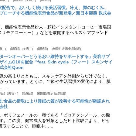
実配合で、おいしく続ける美活習慣。冷え、脚のむくみ、
プローチする機能性表示食品が新登場／新日本製薬 株式会
は、機能性表示食品粉末・顆粒インスタントコーヒー市場国
offee（スリモアコーヒー）」などを展開するヘルスケアブランド
康）
新商品（美容）
新製品
機能性表示食品制度
ターンオーバーとうるおい維持をサポートする」美容サプ
Q10を配合『feat. Skin cycle（フィート スキンサイ
式会社Quon
識の高まりとともに、スキンケアを外側からだけでなく、
がっています。とくに、年齢や生活習慣の変化により、肌
……
商品（美容）
新製品
機能性表示食品制度
む食品の摂取により睡眠の質が改善する可能性が確認され
会社
、ポリフェノールの一種である「ピセアタンノール」の機
す。この度、健常成人を対象としたヒト試験により、ピセ
摂取することで、睡眠中……