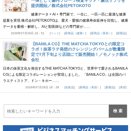
一弾として腸内フローラ検査キット・腸活サプリを
提供開始／株式会社PETOKOTO
健康データ × AI + 専門家で、一生に、一匹一匹に最適な健康
提案を実現 株式会社PETOKOTOは、愛犬・愛猫の健康寿命延伸を目指し、健康
データを蓄積・解析し、AIと獣医師などの専門家が……
2026年07月29日 18：51
ペット
新商品（健康）
新商品（美容）
新製品
【BANILA CO】THE MATCHA TOKYOとの限定コ
ラボ！抹茶ラテ発想のクレンジングバームが数量限
定で7月下旬より店頭にて販売開始！／モノック株式
会社
日本の抹茶文化を発信するTHE MATCHA TOKYOと、世界中で愛されるBANILA
COによる限定コラボレーションが実現しました。 「BANILA CO」は全国のバ
ラエティストア、ドン・キホー……
2026年07月29日 18：28
化粧品
新商品（美容）
新製品
美容