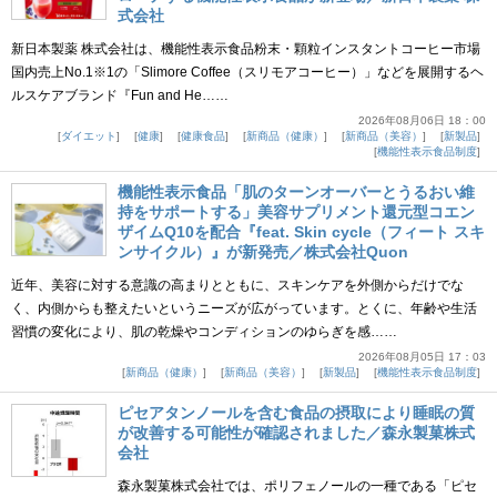
式会社
新日本製薬 株式会社は、機能性表示食品粉末・顆粒インスタントコーヒー市場
国内売上No.1※1の「Slimore Coffee（スリモアコーヒー）」などを展開するヘ
ルスケアブランド『Fun and He……
2026年08月06日 18：00
ダイエット
健康
健康食品
新商品（健康）
新商品（美容）
新製品
機能性表示食品制度
機能性表示食品「肌のターンオーバーとうるおい維
持をサポートする」美容サプリメント還元型コエン
ザイムQ10を配合『feat. Skin cycle（フィート スキ
ンサイクル）』が新発売／株式会社Quon
近年、美容に対する意識の高まりとともに、スキンケアを外側からだけでな
く、内側からも整えたいというニーズが広がっています。とくに、年齢や生活
習慣の変化により、肌の乾燥やコンディションのゆらぎを感……
2026年08月05日 17：03
新商品（健康）
新商品（美容）
新製品
機能性表示食品制度
ピセアタンノールを含む食品の摂取により睡眠の質
が改善する可能性が確認されました／森永製菓株式
会社
森永製菓株式会社では、ポリフェノールの一種である「ピセ