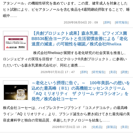
アタンノール」の機能性研究を進めています。この度、健常成人を対象とした
ヒト試験により、ピセアタンノールを含む食品を4週間継続摂取することで、睡
眠中……
2026年08月04日 20：09
原料
研究報告
【共創プロジェクト成果】森永乳業、ビフィズス菌
BB536配合ヨーグルトと生活習慣改善による「老化
速度の減速」の可能性を確認／株式会社Rhelixa
株式会社Rhelixaが展開する老化研究の社会実装を推進し、
ロンジェビティの実現を目指す「エピクロック®共創プロジェクト」に参画い
ただいている森永乳業株式会社が、同社と連携……
2026年07月31日 17：47
原料
研究報告
美容
調査
～老化という摂理に告ぐ。～ 100年美肌への想いを
込めた最高峰（※1）の高機能エッセンスクリーム
「AQ ミリオリティ ザ クリーム デコラシオン」を
発売／株式会社コーセー
株式会社コーセーは、ハイプレステージブランド『コスメデコルテ』の最高峰
ライン「AQ ミリオリティ」より、ブランド誕生から磨き続けてきた最先端の美
容皮膚科学と独自の官能品質、卓越したテクノロジーを結集し……
2026年07月31日 10：26
化粧品
新製品
美容