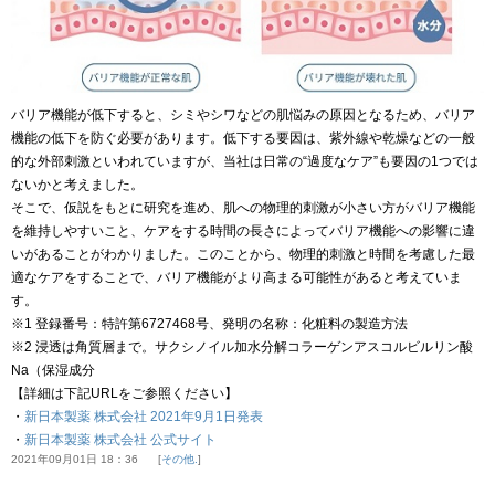
バリア機能が低下すると、シミやシワなどの肌悩みの原因となるため、バリア
機能の低下を防ぐ必要があります。低下する要因は、紫外線や乾燥などの一般
的な外部刺激といわれていますが、当社は日常の“過度なケア”も要因の1つでは
ないかと考えました。
そこで、仮説をもとに研究を進め、肌への物理的刺激が小さい方がバリア機能
を維持しやすいこと、ケアをする時間の長さによってバリア機能への影響に違
いがあることがわかりました。このことから、物理的刺激と時間を考慮した最
適なケアをすることで、バリア機能がより高まる可能性があると考えていま
す。
※1 登録番号：特許第6727468号、発明の名称：化粧料の製造方法
※2 浸透は角質層まで。サクシノイル加水分解コラーゲンアスコルビルリン酸
Na（保湿成分
【詳細は下記URLをご参照ください】
・
新日本製薬 株式会社 2021年9月1日発表
・
新日本製薬 株式会社 公式サイト
2021年09月01日 18：36
その他.