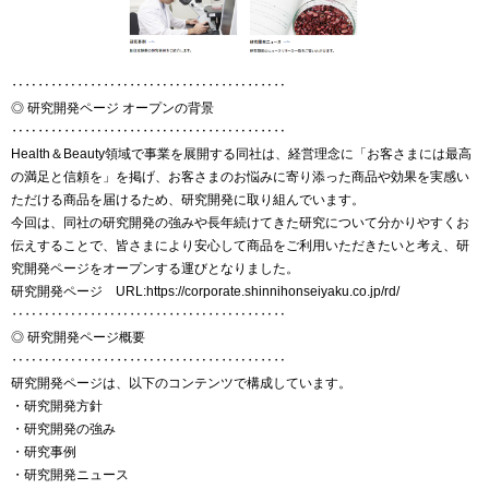
‥‥‥‥‥‥‥‥‥‥‥‥‥‥‥‥‥‥‥‥‥
◎ 研究開発ページ オープンの背景
‥‥‥‥‥‥‥‥‥‥‥‥‥‥‥‥‥‥‥‥‥
Health＆Beauty領域で事業を展開する同社は、経営理念に「お客さまには最高
の満足と信頼を」を掲げ、お客さまのお悩みに寄り添った商品や効果を実感い
ただける商品を届けるため、研究開発に取り組んでいます。
今回は、同社の研究開発の強みや長年続けてきた研究について分かりやすくお
伝えすることで、皆さまにより安心して商品をご利用いただきたいと考え、研
究開発ページをオープンする運びとなりました。
研究開発ページ URL:https://corporate.shinnihonseiyaku.co.jp/rd/
‥‥‥‥‥‥‥‥‥‥‥‥‥‥‥‥‥‥‥‥‥
◎ 研究開発ページ概要
‥‥‥‥‥‥‥‥‥‥‥‥‥‥‥‥‥‥‥‥‥
研究開発ページは、以下のコンテンツで構成しています。
・研究開発方針
・研究開発の強み
・研究事例
・研究開発ニュース