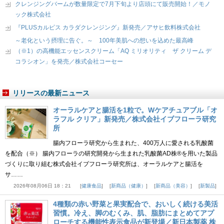
クレンジングバームが数量限定で7月下旬より店頭にて販売開始！／モノ
ック株式会社
『PLUSカルピス カラダクレンジング』新発売／アサヒ飲料株式会社
～老化という摂理に告ぐ。～ 100年美肌への想いを込めた最高峰
（※1）の高機能エッセンスクリーム「AQ ミリオリティ ザ クリーム デ
コラシオン」を発売／株式会社コーセー
リリースの最新ニュース
オーラルケアと腸活を1粒で。Wケアチュアブル「オ
ラフル クリア」新発売／株式会社イブフローラ研究
所
腸内フローラ研究から生まれた、400万人に愛される乳酸菌
を配合（※） 腸内フローラの研究開発から生まれた乳酸菌AD株®を用いた製品
づくりに取り組む株式会社イブフローラ研究所は、オーラルケアと腸活を
サ……
2026年08月06日 18：21
健康食品
新商品（健康）
新商品（美容）
新製品
4種類の赤い野菜と果実配合で、おいしく続ける美活
習慣。冷え、脚のむくみ、肌、脂肪にまとめてアプ
ローチする機能性表示食品が新登場／新日本製薬 株