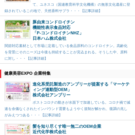
て、ユネスコ（国連教育科学文化機構）の無形文化遺産に登
録されているこの地で、天然香料サプラ・・・【記事詳細】
豚由来コンドロイチン
機能性表示食品対応
「P-コンドロイチンNHZ」
日本ハム株式会社
関節対応素材として市場に定着している食品原料のコンドロイチン。高齢化
を背景にそのニーズは今後も持続することが見込まれる。そうした中、原料
に対し・・・【記事詳細】
健康美容EXPO 企業特集
進化系受託製造のアンプリーが提案する「マーケテ
ィング連動型OEM」
株式会社アンプリー
ポストコロナの動きが水面下で加速している。コロナ禍で減
速を余儀なくされたインバウンド需要もようやく規制が解かれ、復調の兆し
がみえつつある・・・【記事詳細】
髪を知り尽くす唯一無二のOEM企業
近代化学株式会社