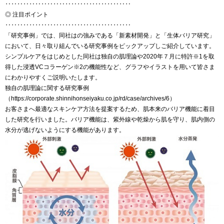
‥‥‥‥‥‥‥‥‥‥‥‥‥‥‥‥‥‥‥‥‥
◎ 注目ポイント
‥‥‥‥‥‥‥‥‥‥‥‥‥‥‥‥‥‥‥‥‥
「研究事例」では、同社はの強みである「新素材開発」と「生体バリア研究」
において、日々取り組んでいる研究事例をピックアップしご紹介しています。
シンプルケアをはじめとした同社は独自の肌理論や2020年７月に特許※1を取
得した浸透VCコラーゲン※2の機能性など、グラフやイラストを用いて皆さま
にわかりやすくご説明いたします。
独自の肌理論に関する研究事例
（https://corporate.shinnihonseiyaku.co.jp/rd/case/archives/6）
お客さまへ最適なスキンケア方法を提案するため、肌本来のバリア機能に着目
した研究を行いました。バリア機能は、紫外線や乾燥から肌を守り、肌内側の
水分が逃げないようにする機能があります。