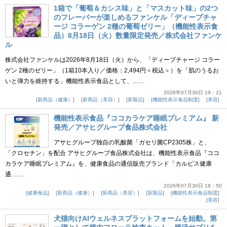
1箱で「葡萄＆カシス味」と「マスカット味」の2つ
のフレーバーが楽しめるファンケル「ディープチャ
ージ コラーゲン 2種の葡萄ゼリー」（機能性表示食
品）8月18日（火）数量限定発売／株式会社ファンケ
ル
株式会社ファンケルは2026年8月18日（火）から、「ディープチャージ コラー
ゲン 2種のゼリー」（1箱10本入り／価格：2,494円＜税込＞）を「肌のうるお
いと弾力を維持する」機能性表示食品として、……
2026年07月30日 19：21
新商品（健康）
新商品（美容）
新製品
機能性表示食品制度
美容
機能性表示食品『ココカラケア睡眠プレミアム』 新
発売／アサヒグループ食品株式会社
アサヒグループ独自の乳酸菌「ガセリ菌CP2305株」と、
「クロセチン」を配合 アサヒグループ食品株式会社は、機能性表示食品『ココ
カラケア睡眠プレミアム』を、健康食品の通信販売ブランド「カルピス健康
通……
2026年07月30日 18：50
健康食品
新商品（健康）
新商品（美容）
新製品
機能性表示食品制度
美容
犬猫向けAIウェルネスプラットフォームを始動。第