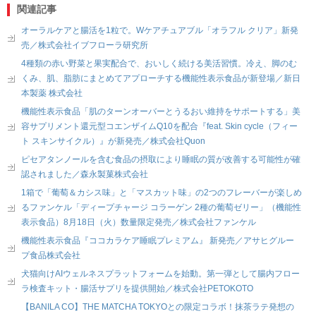
関連記事
オーラルケアと腸活を1粒で。Wケアチュアブル「オラフル クリア」新発
売／株式会社イブフローラ研究所
4種類の赤い野菜と果実配合で、おいしく続ける美活習慣。冷え、脚のむ
くみ、肌、脂肪にまとめてアプローチする機能性表示食品が新登場／新日
本製薬 株式会社
機能性表示食品「肌のターンオーバーとうるおい維持をサポートする」美
容サプリメント還元型コエンザイムQ10を配合『feat. Skin cycle（フィー
ト スキンサイクル）』が新発売／株式会社Quon
ピセアタンノールを含む食品の摂取により睡眠の質が改善する可能性が確
認されました／森永製菓株式会社
1箱で「葡萄＆カシス味」と「マスカット味」の2つのフレーバーが楽しめ
るファンケル「ディープチャージ コラーゲン 2種の葡萄ゼリー」（機能性
表示食品）8月18日（火）数量限定発売／株式会社ファンケル
機能性表示食品『ココカラケア睡眠プレミアム』 新発売／アサヒグルー
プ食品株式会社
犬猫向けAIウェルネスプラットフォームを始動。第一弾として腸内フロー
ラ検査キット・腸活サプリを提供開始／株式会社PETOKOTO
【BANILA CO】THE MATCHA TOKYOとの限定コラボ！抹茶ラテ発想の