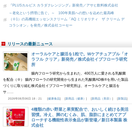
『PLUSカルピス カラダクレンジング』新発売／アサヒ飲料株式会社
～老化という摂理に告ぐ。～ 100年美肌への想いを込めた最高峰
（※1）の高機能エッセンスクリーム「AQ ミリオリティ ザ クリーム デ
コラシオン」を発売／株式会社コーセー
リリースの最新ニュース
オーラルケアと腸活を1粒で。Wケアチュアブル「オ
ラフル クリア」新発売／株式会社イブフローラ研究
所
腸内フローラ研究から生まれた、400万人に愛される乳酸菌
を配合（※） 腸内フローラの研究開発から生まれた乳酸菌AD株®を用いた製品
づくりに取り組む株式会社イブフローラ研究所は、オーラルケアと腸活を
サ……
2026年08月06日 18：21
健康食品
新商品（健康）
新商品（美容）
新製品
4種類の赤い野菜と果実配合で、おいしく続ける美活
習慣。冷え、脚のむくみ、肌、脂肪にまとめてアプ
ローチする機能性表示食品が新登場／新日本製薬 株
式会社