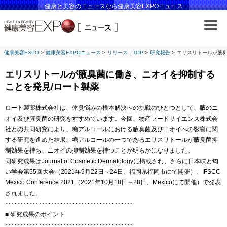
健康と美容のニュースなら健康美容EXPOニュース
健康美容EXPO
健康美容EXPOニュース
リリース：TOP
研究報告
エリスリトールが腋臭
エリスリトールが腋臭菌に働き、ニオイを抑制する
ことを発見/ロート製薬
ロート製薬株式会社は、体臭悩みの根本解決への挑戦のひとつとして、腋のニ
オイ及び腋臭菌の研究をすすめています。今回、物産フードサイエンス株式会
社との共同研究により、糖アルコールにおける腋臭菌及びニオイへの影響に関
する研究を進めた結果、糖アルコールの一つであるエリスリトールが腋臭菌抑
制効果を持ち、ニオイの抑制効果を持つことが明らかになりました。
同研究成果はJournal of Cosmetic Dermatologyに掲載され、さらに日本味と匂
い学会第55回大会（2021年9月22日～24日、福岡県福岡市にて開催）、IFSCC
Mexico Conference 2021（2021年10月18日～28日、Mexicoにて開催）で発表
されました。
‥‥‥‥‥‥‥‥‥‥‥‥‥‥‥‥‥‥‥‥‥
■ 研究成果のポイント
‥‥‥‥‥‥‥‥‥‥‥‥‥‥‥‥‥‥‥‥‥