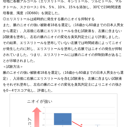
培地に各糖アルコール（エリスリトール、キシリトール、ソルビトール、マル
チトール、スクロース）0％、5％、10％、15％を添加し、30℃で23時間浸透
培養後、濁度（OD660）を測定した。
◎エリスリトールは経時的に発生する腋のニオイを抑制する
また、腋のニオイの強い被験者18名を選定し（16歳から60歳までの日本人男女
から選定）、入浴後に右腋にエリスリトールを含む試験液を、左腋に含まない
試験液を塗布し、左右の腋のニオイの変化を臭気判定士により評価しました。
その結果、エリスリトールを塗布していない左腋では時間経過によってニオイ
が発生したのに対し、エリスリトールを塗布した右腋ではニオイの発生が抑制
されていました。つまり、エリスリトールには腋のニオイの抑制効果があるこ
とが示唆されました。
＜試験方法＞
腋のニオイの強い被験者18名を選定し（16歳から60歳までの日本人男女から選
定）、入浴後に右腋にエリスリトールを含む試験液を、左腋に含まない試験液
をそれぞれ塗布し、左右の腋のニオイの変化を臭気判定士によりニオイの強さ
を0～4でスコア化し、評価した。