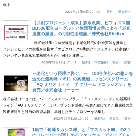
眠中……
2026年08月04日 20：09
原料
研究報告
【共創プロジェクト成果】森永乳業、ビフィズス菌
BB536配合ヨーグルトと生活習慣改善による「老化
速度の減速」の可能性を確認／株式会社Rhelixa
株式会社Rhelixaが展開する老化研究の社会実装を推進し、
ロンジェビティの実現を目指す「エピクロック®共創プロジェクト」に参画い
ただいている森永乳業株式会社が、同社と連携……
2026年07月31日 17：47
原料
研究報告
美容
調査
～老化という摂理に告ぐ。～ 100年美肌への想いを
込めた最高峰（※1）の高機能エッセンスクリーム
「AQ ミリオリティ ザ クリーム デコラシオン」を
発売／株式会社コーセー
株式会社コーセーは、ハイプレステージブランド『コスメデコルテ』の最高峰
ライン「AQ ミリオリティ」より、ブランド誕生から磨き続けてきた最先端の美
容皮膚科学と独自の官能品質、卓越したテクノロジーを結集し……
2026年07月31日 10：26
化粧品
新製品
美容
1箱で「葡萄＆カシス味」と「マスカット味」の2つ
のフレーバーが楽しめるファンケル「ディープチャ