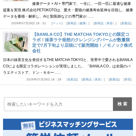
健康データ × AI + 専門家で、一生に、一匹一匹に最適な健康
提案を実現 株式会社PETOKOTOは、愛犬・愛猫の健康寿命延伸を目指し、健康
データを蓄積・解析し、AIと獣医師などの専門家が……
2026年07月29日 18：51
ペット
新商品（健康）
新商品（美容）
新製品
【BANILA CO】THE MATCHA TOKYOとの限定コ
ラボ！抹茶ラテ発想のクレンジングバームが数量限
定で7月下旬より店頭にて販売開始！／モノック株式
会社
日本の抹茶文化を発信するTHE MATCHA TOKYOと、世界中で愛されるBANILA
COによる限定コラボレーションが実現しました。 「BANILA CO」は全国のバ
ラエティストア、ドン・キホー……
2026年07月29日 18：28
化粧品
新商品（美容）
新製品
美容