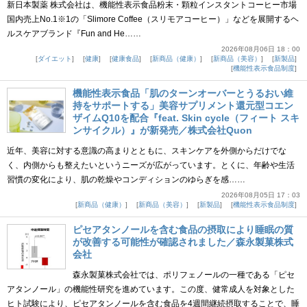
新日本製薬 株式会社は、機能性表示食品粉末・顆粒インスタントコーヒー市場
国内売上No.1※1の「Slimore Coffee（スリモアコーヒー）」などを展開するヘ
ルスケアブランド『Fun and He……
2026年08月06日 18：00
ダイエット
健康
健康食品
新商品（健康）
新商品（美容）
新製品
機能性表示食品制度
機能性表示食品「肌のターンオーバーとうるおい維
持をサポートする」美容サプリメント還元型コエン
ザイムQ10を配合『feat. Skin cycle（フィート スキ
ンサイクル）』が新発売／株式会社Quon
近年、美容に対する意識の高まりとともに、スキンケアを外側からだけでな
く、内側からも整えたいというニーズが広がっています。とくに、年齢や生活
習慣の変化により、肌の乾燥やコンディションのゆらぎを感……
2026年08月05日 17：03
新商品（健康）
新商品（美容）
新製品
機能性表示食品制度
ピセアタンノールを含む食品の摂取により睡眠の質
が改善する可能性が確認されました／森永製菓株式
会社
森永製菓株式会社では、ポリフェノールの一種である「ピセ
アタンノール」の機能性研究を進めています。この度、健常成人を対象とした
ヒト試験により、ピセアタンノールを含む食品を4週間継続摂取することで、睡