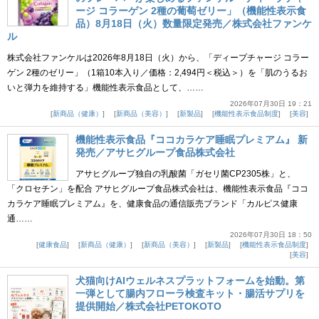
ージ コラーゲン 2種の葡萄ゼリー」（機能性表示食
品）8月18日（火）数量限定発売／株式会社ファンケ
ル
株式会社ファンケルは2026年8月18日（火）から、「ディープチャージ コラー
ゲン 2種のゼリー」（1箱10本入り／価格：2,494円＜税込＞）を「肌のうるお
いと弾力を維持する」機能性表示食品として、……
2026年07月30日 19：21
新商品（健康）
新商品（美容）
新製品
機能性表示食品制度
美容
機能性表示食品『ココカラケア睡眠プレミアム』 新
発売／アサヒグループ食品株式会社
アサヒグループ独自の乳酸菌「ガセリ菌CP2305株」と、
「クロセチン」を配合 アサヒグループ食品株式会社は、機能性表示食品『ココ
カラケア睡眠プレミアム』を、健康食品の通信販売ブランド「カルピス健康
通……
2026年07月30日 18：50
健康食品
新商品（健康）
新商品（美容）
新製品
機能性表示食品制度
美容
犬猫向けAIウェルネスプラットフォームを始動。第
一弾として腸内フローラ検査キット・腸活サプリを
提供開始／株式会社PETOKOTO