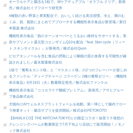
オーラルケアと腸活を1粒で。Wケアチュアブル「オラフル クリア」新発
売／株式会社イブフローラ研究所
4種類の赤い野菜と果実配合で、おいしく続ける美活習慣。冷え、脚のむ
くみ、肌、脂肪にまとめてアプローチする機能性表示食品が新登場／新日
本製薬 株式会社
機能性表示食品「肌のターンオーバーとうるおい維持をサポートする」美
容サプリメント還元型コエンザイムQ10を配合『feat. Skin cycle（フィー
ト スキンサイクル）』が新発売／株式会社Quon
ピセアタンノールを含む食品の摂取により睡眠の質が改善する可能性が確
認されました／森永製菓株式会社
1箱で「葡萄＆カシス味」と「マスカット味」の2つのフレーバーが楽しめ
るファンケル「ディープチャージ コラーゲン 2種の葡萄ゼリー」（機能性
表示食品）8月18日（火）数量限定発売／株式会社ファンケル
機能性表示食品『ココカラケア睡眠プレミアム』 新発売／アサヒグルー
プ食品株式会社
犬猫向けAIウェルネスプラットフォームを始動。第一弾として腸内フロー
ラ検査キット・腸活サプリを提供開始／株式会社PETOKOTO
【BANILA CO】THE MATCHA TOKYOとの限定コラボ！抹茶ラテ発想の
クレンジングバームが数量限定で7月下旬より店頭にて販売開始！／モノ
ック株式会社