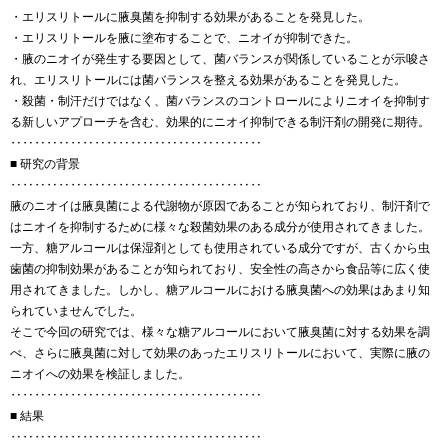
・エリスリトールに腋臭菌を抑制する効果があることを発見した。
・エリスリトールを腋に塗布することで、ニオイが抑制できた。
・腋のニオイが発生する要因として、菌バランスが関係していることが示唆さ
れ、エリスリトールには菌バランスを整える効果があることを発見した。
・殺菌・制汗だけではなく、菌バランスのコントロールによりニオイを抑制す
る新しいアプローチを含む、効果的にニオイ抑制できる制汗剤の開発に期待。
‥‥‥‥‥‥‥‥‥‥‥‥‥‥‥‥‥‥‥‥‥
■ 研究の背景
‥‥‥‥‥‥‥‥‥‥‥‥‥‥‥‥‥‥‥‥‥
腋のニオイは腋臭菌による代謝物が原因であることが知られており、制汗剤で
はニオイを抑制するために様々な殺菌効果のある成分が使用されてきました。
一方、糖アルコールは保湿剤としても使用されている成分ですが、古くから虫
歯菌の抑制効果があることが知られており、安全性の高さから食品等に広く使
用されてきました。しかし、糖アルコールにおける腋臭菌への効果はあまり知
られていませんでした。
そこで今回の研究では、様々な糖アルコールにおいて腋臭菌に対する効果を調
べ、さらに腋臭菌に対して効果のあったエリスリトールにおいて、実際に腋の
ニオイへの効果を検証しました。
‥‥‥‥‥‥‥‥‥‥‥‥‥‥‥‥‥‥‥‥‥
■ 結果
‥‥‥‥‥‥‥‥‥‥‥‥‥‥‥‥‥‥‥‥‥