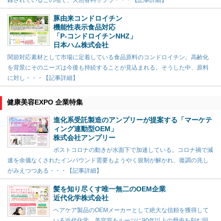
録されているこの地で、天然香料サプラ・・・【記事詳細】
豚由来コンドロイチン
機能性表示食品対応
「P-コンドロイチンNHZ」
日本ハム株式会社
関節対応素材として市場に定着している食品原料のコンドロイチン。高齢化
を背景にそのニーズは今後も持続することが見込まれる。そうした中、原料
に対し・・・【記事詳細】
健康美容EXPO 企業特集
進化系受託製造のアンプリーが提案する「マーケテ
ィング連動型OEM」
株式会社アンプリー
ポストコロナの動きが水面下で加速している。コロナ禍で減
速を余儀なくされたインバウンド需要もようやく規制が解かれ、復調の兆し
がみえつつある・・・【記事詳細】
髪を知り尽くす唯一無二のOEM企業
近代化学株式会社
ヘアケア製品のOEMメーカーとして絶大な信頼を獲得して
いる近代化学。美容室をルーツに90年以上の歴史を刻む同