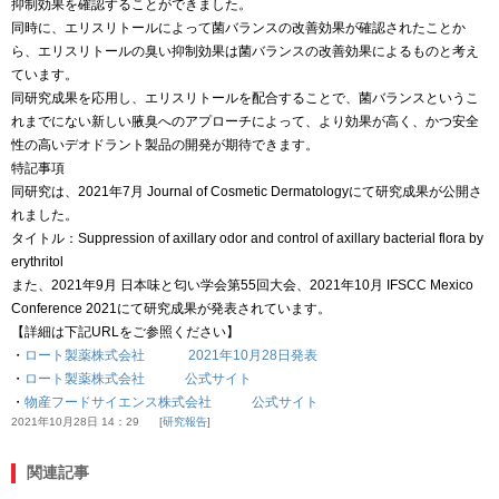
抑制効果を確認することができました。
同時に、エリスリトールによって菌バランスの改善効果が確認されたことか
ら、エリスリトールの臭い抑制効果は菌バランスの改善効果によるものと考え
ています。
同研究成果を応用し、エリスリトールを配合することで、菌バランスというこ
れまでにない新しい腋臭へのアプローチによって、より効果が高く、かつ安全
性の高いデオドラント製品の開発が期待できます。
特記事項
同研究は、2021年7月 Journal of Cosmetic Dermatologyにて研究成果が公開さ
れました。
タイトル：Suppression of axillary odor and control of axillary bacterial flora by
erythritol
また、2021年9月 日本味と匂い学会第55回大会、2021年10月 IFSCC Mexico
Conference 2021にて研究成果が発表されています。
【詳細は下記URLをご参照ください】
・
ロート製薬株式会社 2021年10月28日発表
・
ロート製薬株式会社 公式サイト
・
物産フードサイエンス株式会社 公式サイト
2021年10月28日 14：29
研究報告
関連記事