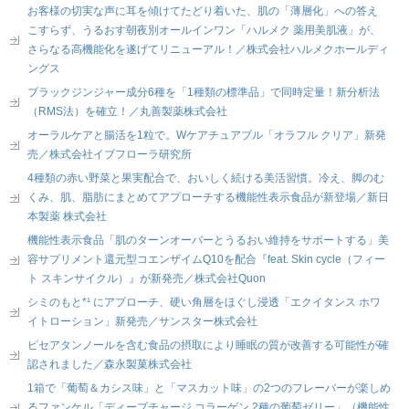
お客様の切実な声に耳を傾けてたどり着いた、肌の「薄層化」への答え
こすらず、うるおす朝夜別オールインワン「ハルメク 薬用美肌液」が、
さらなる高機能化を遂げてリニューアル！／株式会社ハルメクホールディ
ングス
ブラックジンジャー成分6種を「1種類の標準品」で同時定量！新分析法
（RMS法）を確立！／丸善製薬株式会社
オーラルケアと腸活を1粒で。Wケアチュアブル「オラフル クリア」新発
売／株式会社イブフローラ研究所
4種類の赤い野菜と果実配合で、おいしく続ける美活習慣。冷え、脚のむ
くみ、肌、脂肪にまとめてアプローチする機能性表示食品が新登場／新日
本製薬 株式会社
機能性表示食品「肌のターンオーバーとうるおい維持をサポートする」美
容サプリメント還元型コエンザイムQ10を配合『feat. Skin cycle（フィー
ト スキンサイクル）』が新発売／株式会社Quon
シミのもと*¹ にアプローチ、硬い角層をほぐし浸透「エクイタンス ホワ
イトローション」新発売／サンスター株式会社
ピセアタンノールを含む食品の摂取により睡眠の質が改善する可能性が確
認されました／森永製菓株式会社
1箱で「葡萄＆カシス味」と「マスカット味」の2つのフレーバーが楽しめ
るファンケル「ディープチャージ コラーゲン 2種の葡萄ゼリー」（機能性