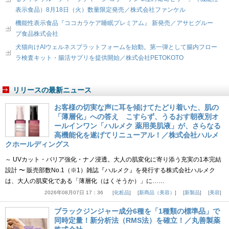
表示食品）8月18日（火）数量限定発売／株式会社ファンケル
機能性表示食品『ココカラケア睡眠プレミアム』 新発売／アサヒグルー
プ食品株式会社
犬猫向けAIウェルネスプラットフォームを始動。第一弾として腸内フロー
ラ検査キット・腸活サプリを提供開始／株式会社PETOKOTO
リリースの最新ニュース
お客様の切実な声に耳を傾けてたどり着いた、肌の
「薄層化」への答え こすらず、うるおす朝夜別オ
ールインワン「ハルメク 薬用美肌液」が、さらなる
高機能化を遂げてリニューアル！／株式会社ハルメ
クホールディングス
～ UVカット・バリア強化・ナノ浸透。大人の肌変化に寄り添う充実の1本完結
設計 〜 販売部数No.1（※1）雑誌『ハルメク』を発行する株式会社ハルメク
は、大人の肌変化である「薄層化（はくそうか）」に……
2026年08月07日 17：36
化粧品
新商品（美容）
新製品
美容
ブラックジンジャー成分6種を「1種類の標準品」で
同時定量！新分析法（RMS法）を確立！／丸善製薬