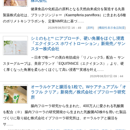
株式会社
健康食品や化粧品の原料となる天然由来成分を製造する丸善
製薬株式会社は、ブラックジンジャー（Kaempferia parviflora）に含まれる6種
のポリメトキシフラボンを、定量NMR法に基づ……
2026年08月07日 16：49
原料
機能性表示食品制度
シミのもと*¹ にアプローチ、硬い角層をほぐし浸透
「エクイタンス ホワイトローション」新発売／サン
スター株式会社
～日本で唯一*² の美白有効成分「リノレックS」配合～ サン
スターグループは、美容ブランド「EQUITANCE（エクイタンス）」より、硬
く厚くなった角層を柔らかくほぐして高い浸透*³ 実感を叶え……
2026年08月07日 09：44
オーラルケアと腸活を1粒で。Wケアチュアブル「オ
ラフル クリア」新発売／株式会社イブフローラ研究
所
腸内フローラ研究から生まれた、400万人に愛される乳酸菌
を配合（※） 腸内フローラの研究開発から生まれた乳酸菌AD株®を用いた製品
づくりに取り組む株式会社イブフローラ研究所は、オーラルケアと腸活を
サ……