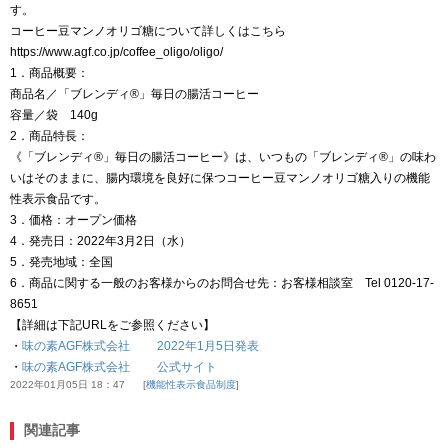
す。
コーヒー豆マンノオリゴ糖について詳しくはこちら
https://www.agf.co.jp/coffee_oligo/oligo/
1．商品概要：
商品名／「ブレンディ®」毎日の腸活コーヒー
容量／袋 140g
2．商品特長：
《「ブレンディ®」毎日の腸活コーヒー》は、いつもの「ブレンディ®」の味わ
いはそのままに、腸内環境を良好に保つコーヒー豆マンノオリゴ糖入りの機能
性表示食品です。
3．価格：オープン価格
4．発売日：2022年3月2日（水）
5．発売地域：全国
6．商品に関する一般のお客様からのお問合せ先：お客様相談室 Tel 0120-17-
8651
【詳細は下記URLをご参照ください】
・
味の素AGF株式会社 2022年1月5日発表
・
味の素AGF株式会社 公式サイト
2022年01月05日 18：47
機能性表示食品制度
関連記事