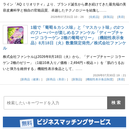
ライン「AQ ミリオリティ」より、ブランド誕生から磨き続けてきた最先端の美
容皮膚科学と独自の官能品質、卓越したテクノロジーを結集し……
2026年07月31日 10：26
化粧品
新製品
美容
1箱で「葡萄＆カシス味」と「マスカット味」の2つ
のフレーバーが楽しめるファンケル「ディープチャ
ージ コラーゲン 2種の葡萄ゼリー」（機能性表示食
品）8月18日（火）数量限定発売／株式会社ファンケ
ル
株式会社ファンケルは2026年8月18日（火）から、「ディープチャージ コラー
ゲン 2種のゼリー」（1箱10本入り／価格：2,494円＜税込＞）を「肌のうるお
いと弾力を維持する」機能性表示食品として、……
2026年07月30日 19：21
新商品（健康）
新商品（美容）
新製品
機能性表示食品制度
美容