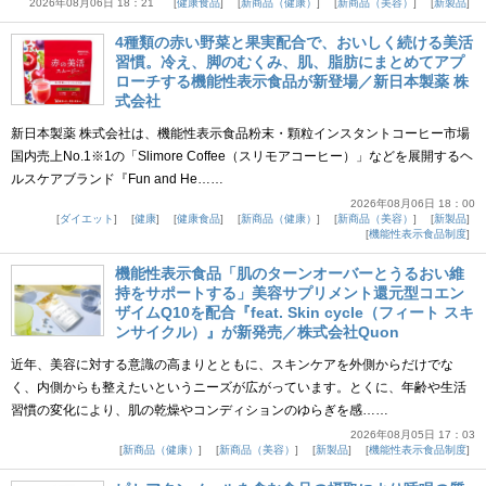
2026年08月06日 18：21
健康食品
新商品（健康）
新商品（美容）
新製品
4種類の赤い野菜と果実配合で、おいしく続ける美活
習慣。冷え、脚のむくみ、肌、脂肪にまとめてアプ
ローチする機能性表示食品が新登場／新日本製薬 株
式会社
新日本製薬 株式会社は、機能性表示食品粉末・顆粒インスタントコーヒー市場
国内売上No.1※1の「Slimore Coffee（スリモアコーヒー）」などを展開するヘ
ルスケアブランド『Fun and He……
2026年08月06日 18：00
ダイエット
健康
健康食品
新商品（健康）
新商品（美容）
新製品
機能性表示食品制度
機能性表示食品「肌のターンオーバーとうるおい維
持をサポートする」美容サプリメント還元型コエン
ザイムQ10を配合『feat. Skin cycle（フィート スキ
ンサイクル）』が新発売／株式会社Quon
近年、美容に対する意識の高まりとともに、スキンケアを外側からだけでな
く、内側からも整えたいというニーズが広がっています。とくに、年齢や生活
習慣の変化により、肌の乾燥やコンディションのゆらぎを感……
2026年08月05日 17：03
新商品（健康）
新商品（美容）
新製品
機能性表示食品制度