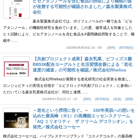
ピセアタンノールを含む食品の摂取により睡眠の質
が改善する可能性が確認されました／森永製菓株式
会社
森永製菓株式会社では、ポリフェノールの一種である「ピセ
アタンノール」の機能性研究を進めています。この度、健常成人を対象とした
ヒト試験により、ピセアタンノールを含む食品を4週間継続摂取することで、睡
眠中……
2026年08月04日 20：09
原料
研究報告
【共創プロジェクト成果】森永乳業、ビフィズス菌
BB536配合ヨーグルトと生活習慣改善による「老化
速度の減速」の可能性を確認／株式会社Rhelixa
株式会社Rhelixaが展開する老化研究の社会実装を推進し、
ロンジェビティの実現を目指す「エピクロック®共創プロジェクト」に参画い
ただいている森永乳業株式会社が、同社と連携……
2026年07月31日 17：47
原料
研究報告
美容
調査
～老化という摂理に告ぐ。～ 100年美肌への想いを
込めた最高峰（※1）の高機能エッセンスクリーム
「AQ ミリオリティ ザ クリーム デコラシオン」を
発売／株式会社コーセー
株式会社コーセーは、ハイプレステージブランド『コスメデコルテ』の最高峰