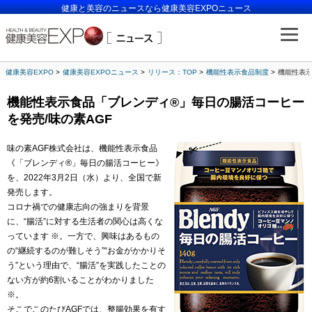
健康と美容のニュースなら健康美容EXPOニュース
健康美容EXPO
健康美容EXPOニュース
リリース：TOP
機能性表示食品制度
機能性表示
機能性表示食品「ブレンディ®」毎日の腸活コーヒー
を発売/味の素AGF
味の素AGF株式会社は、機能性表示食品
《「ブレンディ®」毎日の腸活コーヒー》
を、2022年3月2日（水）より、全国で新
発売します。
コロナ禍での健康志向の強まりを背景
に、“腸活”に対する生活者の関心は高くな
っています ※。一方で、興味はあるもの
の“継続するのが難しそう”“お金がかかりそ
う”という理由で、“腸活”を実践したことの
ない方が約6割いることがわかりました
※。
そこでこのたびAGFでは、整腸効果を有す