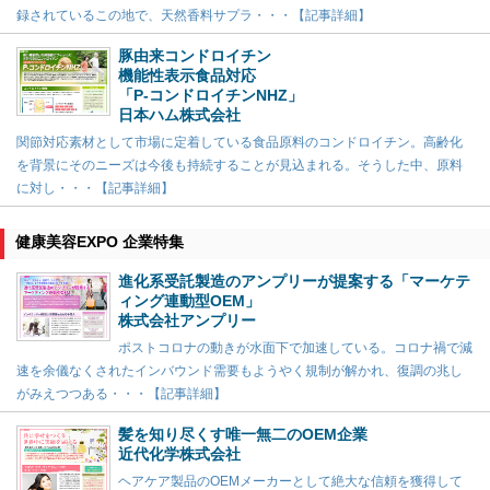
録されているこの地で、天然香料サプラ・・・【記事詳細】
豚由来コンドロイチン
機能性表示食品対応
「P-コンドロイチンNHZ」
日本ハム株式会社
関節対応素材として市場に定着している食品原料のコンドロイチン。高齢化
を背景にそのニーズは今後も持続することが見込まれる。そうした中、原料
に対し・・・【記事詳細】
健康美容EXPO 企業特集
進化系受託製造のアンプリーが提案する「マーケテ
ィング連動型OEM」
株式会社アンプリー
ポストコロナの動きが水面下で加速している。コロナ禍で減
速を余儀なくされたインバウンド需要もようやく規制が解かれ、復調の兆し
がみえつつある・・・【記事詳細】
髪を知り尽くす唯一無二のOEM企業
近代化学株式会社
ヘアケア製品のOEMメーカーとして絶大な信頼を獲得して