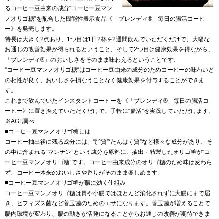
るコーヒー豆由来の成分“コーヒー豆マン
ノオリゴ糖”を配合した機能性表示食品《「ブレンディ®」毎日の腸活コーヒ
ー》を発売します。
特長は大きく2点あり、1つ目は1日2杯を2週間飲んでいただくだけで、大幅な
お通じの改善効果が得られるということ、そして2つ目は健康効果を得ながら、
「ブレンディ®」のおいしさをそのまま味わえるということです。
“コーヒー豆マンノオリゴ糖“はコーヒー豆由来の成分のためコーヒーの味わいと
の相性が良く、おいしさを損なうことなく健康効果を付与することができま
す。
これまで飲んでいたインスタントコーヒーを《「ブレンディ®」毎日の腸活コ
ーヒー》に置き換えていただくだけで、手軽に“腸活”を実践していただけます。
※AGF調べ
■コーヒー豆マンノオリゴ糖とは
コーヒー抽出後に残る成分には、“脂質”“たんぱく質”など様々な成分があり、そ
の中に含まれる“マンナン”という成分を原料に、抽出・精製したオリゴ糖が“コ
ーヒー豆マンノオリゴ糖”です。コーヒー由来成分のオリゴ糖のため味は変わら
ず、コーヒー本来のおいしさや香りがそのまま楽しめます。
■コーヒー豆マンノオリゴ糖が腸に効く仕組み
コーヒー豆マンノオリゴ糖は胃や小腸ではほとんど消化されずに大腸にまで届
き、ビフィズス菌など善玉菌のためのエサになります。善玉菌が増えることで
腸内環境が変わり、腸の動きが活発になることからお通じの改善が期待できま