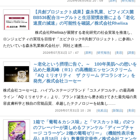
2026年08月04日 20：09
原料
研究報告
【共創プロジェクト成果】森永乳業、ビフィズス菌
BB536配合ヨーグルトと生活習慣改善による「老化
速度の減速」の可能性を確認／株式会社Rhelixa
株式会社Rhelixaが展開する老化研究の社会実装を推進し、
ロンジェビティの実現を目指す「エピクロック®共創プロジェクト」に参画い
ただいている森永乳業株式会社が、同社と連携……
2026年07月31日 17：47
原料
研究報告
美容
調査
～老化という摂理に告ぐ。～ 100年美肌への想いを
込めた最高峰（※1）の高機能エッセンスクリーム
「AQ ミリオリティ ザ クリーム デコラシオン」を
発売／株式会社コーセー
株式会社コーセーは、ハイプレステージブランド『コスメデコルテ』の最高峰
ライン「AQ ミリオリティ」より、ブランド誕生から磨き続けてきた最先端の美
容皮膚科学と独自の官能品質、卓越したテクノロジーを結集し……
2026年07月31日 10：26
化粧品
新製品
美容
1箱で「葡萄＆カシス味」と「マスカット味」の2つ
のフレーバーが楽しめるファンケル「ディープチャ
ージ コラーゲン 2種の葡萄ゼリー」（機能性表示食
品）8月18日（火）数量限定発売／株式会社ファンケ