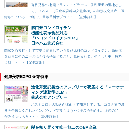
香料発祥の地 南フランス・グラース。香料産業の聖地とし
て、ユネスコ（国連教育科学文化機構）の無形文化遺産に登
録されているこの地で、天然香料サプラ・・・【記事詳細】
豚由来コンドロイチン
機能性表示食品対応
「P-コンドロイチンNHZ」
日本ハム株式会社
関節対応素材として市場に定着している食品原料のコンドロイチン。高齢化
を背景にそのニーズは今後も持続することが見込まれる。そうした中、原料
に対し・・・【記事詳細】
健康美容EXPO 企業特集
進化系受託製造のアンプリーが提案する「マーケテ
ィング連動型OEM」
株式会社アンプリー
ポストコロナの動きが水面下で加速している。コロナ禍で減
速を余儀なくされたインバウンド需要もようやく規制が解かれ、復調の兆し
がみえつつある・・・【記事詳細】
髪を知り尽くす唯一無二のOEM企業