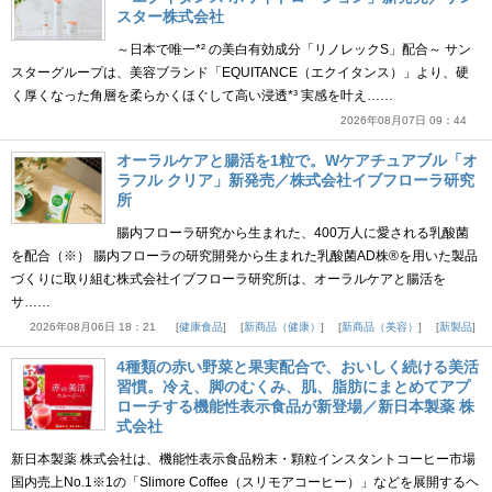
スター株式会社
～日本で唯一*² の美白有効成分「リノレックS」配合～ サン
スターグループは、美容ブランド「EQUITANCE（エクイタンス）」より、硬
く厚くなった角層を柔らかくほぐして高い浸透*³ 実感を叶え……
2026年08月07日 09：44
オーラルケアと腸活を1粒で。Wケアチュアブル「オ
ラフル クリア」新発売／株式会社イブフローラ研究
所
腸内フローラ研究から生まれた、400万人に愛される乳酸菌
を配合（※） 腸内フローラの研究開発から生まれた乳酸菌AD株®を用いた製品
づくりに取り組む株式会社イブフローラ研究所は、オーラルケアと腸活を
サ……
2026年08月06日 18：21
健康食品
新商品（健康）
新商品（美容）
新製品
4種類の赤い野菜と果実配合で、おいしく続ける美活
習慣。冷え、脚のむくみ、肌、脂肪にまとめてアプ
ローチする機能性表示食品が新登場／新日本製薬 株
式会社
新日本製薬 株式会社は、機能性表示食品粉末・顆粒インスタントコーヒー市場
国内売上No.1※1の「Slimore Coffee（スリモアコーヒー）」などを展開するヘ