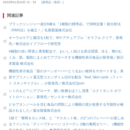
2022年01月24日 12：52
新商品（美容）
関連記事
ブラックジンジャー成分6種を「1種類の標準品」で同時定量！新分析法
（RMS法）を確立！／丸善製薬株式会社
オーラルケアと腸活を1粒で。Wケアチュアブル「オラフル クリア」新発
売／株式会社イブフローラ研究所
4種類の赤い野菜と果実配合で、おいしく続ける美活習慣。冷え、脚のむ
くみ、肌、脂肪にまとめてアプローチする機能性表示食品が新登場／新日
本製薬 株式会社
機能性表示食品「肌のターンオーバーとうるおい維持をサポートする」美
容サプリメント還元型コエンザイムQ10を配合『feat. Skin cycle（フィー
ト スキンサイクル）』が新発売／株式会社Quon
シミのもと*¹ にアプローチ、硬い角層をほぐし浸透「エクイタンス ホワ
イトローション」新発売／サンスター株式会社
ピセアタンノールを含む食品の摂取により睡眠の質が改善する可能性が確
認されました／森永製菓株式会社
1箱で「葡萄＆カシス味」と「マスカット味」の2つのフレーバーが楽しめ
るファンケル「ディープチャージ コラーゲン 2種の葡萄ゼリー」（機能性