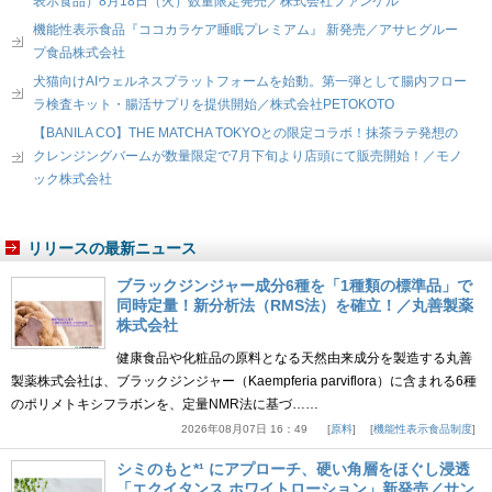
表示食品）8月18日（火）数量限定発売／株式会社ファンケル
機能性表示食品『ココカラケア睡眠プレミアム』 新発売／アサヒグルー
プ食品株式会社
犬猫向けAIウェルネスプラットフォームを始動。第一弾として腸内フロー
ラ検査キット・腸活サプリを提供開始／株式会社PETOKOTO
【BANILA CO】THE MATCHA TOKYOとの限定コラボ！抹茶ラテ発想の
クレンジングバームが数量限定で7月下旬より店頭にて販売開始！／モノ
ック株式会社
リリースの最新ニュース
ブラックジンジャー成分6種を「1種類の標準品」で
同時定量！新分析法（RMS法）を確立！／丸善製薬
株式会社
健康食品や化粧品の原料となる天然由来成分を製造する丸善
製薬株式会社は、ブラックジンジャー（Kaempferia parviflora）に含まれる6種
のポリメトキシフラボンを、定量NMR法に基づ……
2026年08月07日 16：49
原料
機能性表示食品制度
シミのもと*¹ にアプローチ、硬い角層をほぐし浸透
「エクイタンス ホワイトローション」新発売／サン