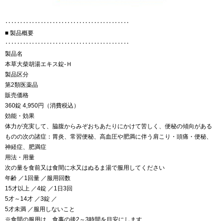
‥‥‥‥‥‥‥‥‥‥‥‥‥‥‥‥‥‥‥‥‥
■ 製品概要
‥‥‥‥‥‥‥‥‥‥‥‥‥‥‥‥‥‥‥‥‥
製品名
本草大柴胡湯エキス錠-Ｈ
製品区分
第2類医薬品
販売価格
360錠 4,950円（消費税込）
効能・効果
体力が充実して、脇腹からみぞおちあたりにかけて苦しく、便秘の傾向がある
ものの次の諸症：胃炎、常習便秘、高血圧や肥満に伴う肩こり・頭痛・便秘、
神経症、肥満症
用法・用量
次の量を食前又は食間に水又はぬるま湯で服用してください
年齢 ／1回量 ／服用回数
15才以上 ／4錠 ／1日3回
5才～14才 ／3錠 ／
5才未満 ／服用しないこと
※食間の服用は、食事の後2～3時間を目安にします