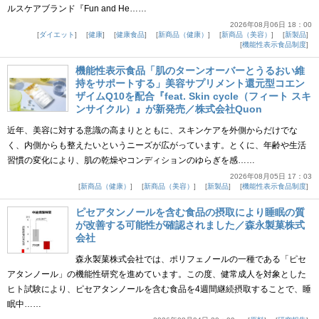
ルスケアブランド『Fun and He……
2026年08月06日 18：00
ダイエット
健康
健康食品
新商品（健康）
新商品（美容）
新製品
機能性表示食品制度
機能性表示食品「肌のターンオーバーとうるおい維
持をサポートする」美容サプリメント還元型コエン
ザイムQ10を配合『feat. Skin cycle（フィート スキ
ンサイクル）』が新発売／株式会社Quon
近年、美容に対する意識の高まりとともに、スキンケアを外側からだけでな
く、内側からも整えたいというニーズが広がっています。とくに、年齢や生活
習慣の変化により、肌の乾燥やコンディションのゆらぎを感……
2026年08月05日 17：03
新商品（健康）
新商品（美容）
新製品
機能性表示食品制度
ピセアタンノールを含む食品の摂取により睡眠の質
が改善する可能性が確認されました／森永製菓株式
会社
森永製菓株式会社では、ポリフェノールの一種である「ピセ
アタンノール」の機能性研究を進めています。この度、健常成人を対象とした
ヒト試験により、ピセアタンノールを含む食品を4週間継続摂取することで、睡
眠中……