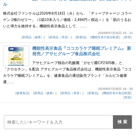
ル
株式会社ファンケルは2026年8月18日（火）から、「ディープチャージ コラー
ゲン 2種のゼリー」（1箱10本入り／価格：2,494円＜税込＞）を「肌のうるお
いと弾力を維持する」機能性表示食品として、……
2026年07月30日 19：21
新商品（健康）
新商品（美容）
新製品
機能性表示食品制度
美容
機能性表示食品『ココカラケア睡眠プレミアム』 新
発売／アサヒグループ食品株式会社
アサヒグループ独自の乳酸菌「ガセリ菌CP2305株」と、
「クロセチン」を配合 アサヒグループ食品株式会社は、機能性表示食品『ココ
カラケア睡眠プレミアム』を、健康食品の通信販売ブランド「カルピス健康
通……
2026年07月30日 18：50
健康食品
新商品（健康）
新商品（美容）
新製品
機能性表示食品制度
美容