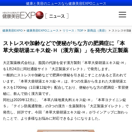
健康と美容のニュースなら健康美容EXPOニュース
健康美容EXPO
健康美容EXPOニュース
リリース：TOP
新商品（美容）
ストレスや加齢
ストレスや加齢などで便秘がちな方の肥満症に「本
草大柴胡湯エキス錠-Ｈ（漢方薬）」を発売/大正製薬
大正製薬株式会社は、脂質の代謝を促す漢方製剤「本草大柴胡湯エキス錠-Ｈ」
を1月24日に同社通販サイト「大正製薬ダイレクト」で発売します。
一般的にストレスや加齢などで肥満や便秘を引き起こすことがあると言われて
います。「本草大柴胡湯エキス錠-Ｈ」は、8つの生薬から生まれた大柴胡湯エ
キスを1700mg（1日量12錠中）配合しており、便秘がちな方の肥満症・常習便
秘に、飲んで効く漢方薬です。
同社は2020年12月に、「本草八味地黄丸料エキス錠-Ｈ」「本草ヨクイニン錠
Ｓ」「テイシ防風通聖散」の3つの漢方・生薬製剤を「大正製薬ダイレクト」で
発売し、好評です。今回「本草大柴胡湯エキス錠-Ｈ」がラインアップに加わっ
たことで、より多様なお悩みに対応できるようになりました。