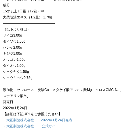
成分
15才以上1日量（12錠）中
大柴胡湯エキス（1/2量） 1.70g
———————————————
（以下より抽出）
サイコ3.00g
タイソウ1.50g
ハンゲ2.00g
キジツ1.00g
オウゴン1.50g
ダイオウ1.00g
シャクヤク1.50g
ショウキョウ0.75g
———————————————
添加物：セルロース、炭酸Ca、メタケイ酸アルミン酸Mg、クロスCMC-Na、
ステアリン酸Mg
発売日
2022年1月24日
【詳細は下記URLをご参照ください】
・
大正製薬株式会社 2022年1月24日発表
・
大正製薬株式会社 公式サイト