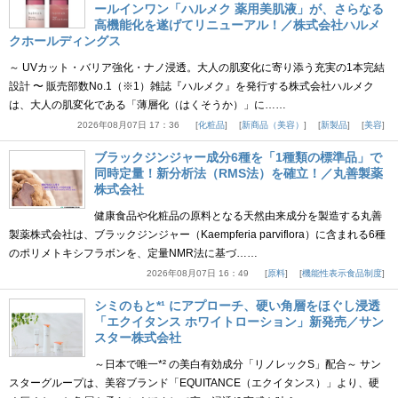
ールインワン「ハルメク 薬用美肌液」が、さらなる
高機能化を遂げてリニューアル！／株式会社ハルメ
クホールディングス
～ UVカット・バリア強化・ナノ浸透。大人の肌変化に寄り添う充実の1本完結
設計 〜 販売部数No.1（※1）雑誌『ハルメク』を発行する株式会社ハルメク
は、大人の肌変化である「薄層化（はくそうか）」に……
2026年08月07日 17：36
化粧品
新商品（美容）
新製品
美容
ブラックジンジャー成分6種を「1種類の標準品」で
同時定量！新分析法（RMS法）を確立！／丸善製薬
株式会社
健康食品や化粧品の原料となる天然由来成分を製造する丸善
製薬株式会社は、ブラックジンジャー（Kaempferia parviflora）に含まれる6種
のポリメトキシフラボンを、定量NMR法に基づ……
2026年08月07日 16：49
原料
機能性表示食品制度
シミのもと*¹ にアプローチ、硬い角層をほぐし浸透
「エクイタンス ホワイトローション」新発売／サン
スター株式会社
～日本で唯一*² の美白有効成分「リノレックS」配合～ サン
スターグループは、美容ブランド「EQUITANCE（エクイタンス）」より、硬