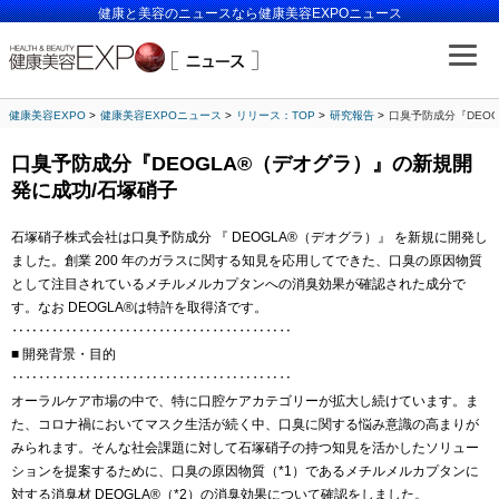
健康と美容のニュースなら健康美容EXPOニュース
健康美容EXPO
健康美容EXPOニュース
リリース：TOP
研究報告
口臭予防成分『DEO
口臭予防成分『DEOGLA®（デオグラ）』の新規開
発に成功/石塚硝子
石塚硝子株式会社は口臭予防成分 『 DEOGLA®（デオグラ）』 を新規に開発し
ました。創業 200 年のガラスに関する知見を応用してできた、口臭の原因物質
として注目されているメチルメルカプタンへの消臭効果が確認された成分で
す。なお DEOGLA®は特許を取得済です。
‥‥‥‥‥‥‥‥‥‥‥‥‥‥‥‥‥‥‥‥‥
■ 開発背景・目的
‥‥‥‥‥‥‥‥‥‥‥‥‥‥‥‥‥‥‥‥‥
オーラルケア市場の中で、特に口腔ケアカテゴリーが拡大し続けています。ま
た、コロナ禍においてマスク生活が続く中、口臭に関する悩み意識の高まりが
みられます。そんな社会課題に対して石塚硝子の持つ知見を活かしたソリュー
ションを提案するために、口臭の原因物質（*1）であるメチルメルカプタンに
対する消臭材 DEOGLA®（*2）の消臭効果について確認をしました。