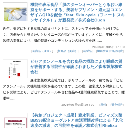
機能性表示食品「肌のターンオーバーとうるおい維
持をサポートする」美容サプリメント還元型コエン
ザイムQ10を配合『feat. Skin cycle（フィート スキ
ンサイクル）』が新発売／株式会社Quon
近年、美容に対する意識の高まりとともに、スキンケアを外側からだけでな
く、内側からも整えたいというニーズが広がっています。とくに、年齢や生活
習慣の変化により、肌の乾燥やコンディションのゆらぎを感……
2026年08月05日 17：03
新商品（健康）
新商品（美容）
新製品
機能性表示食品制度
ピセアタンノールを含む食品の摂取により睡眠の質
が改善する可能性が確認されました／森永製菓株式
会社
森永製菓株式会社では、ポリフェノールの一種である「ピセ
アタンノール」の機能性研究を進めています。この度、健常成人を対象とした
ヒト試験により、ピセアタンノールを含む食品を4週間継続摂取することで、睡
眠中……
2026年08月04日 20：09
原料
研究報告
【共創プロジェクト成果】森永乳業、ビフィズス菌
BB536配合ヨーグルトと生活習慣改善による「老化
速度の減速」の可能性を確認／株式会社Rhelixa