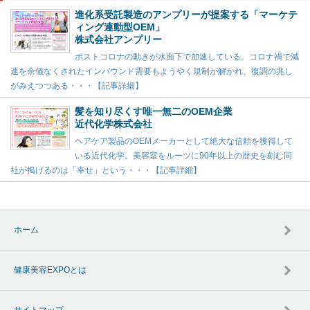
進化系受託製造のアンプリーが提案する「マーケテ
ィング連動型OEM」
株式会社アンプリー
ポストコロナの動きが水面下で加速している。コロナ禍で減
速を余儀なくされたインバウンド需要もようやく規制が解かれ、復調の兆し
がみえつつある・・・【記事詳細】
髪を知り尽くす唯一無二のOEM企業
近代化学株式会社
ヘアケア製品のOEMメーカーとして絶大な信頼を獲得して
いる近代化学。美容室をルーツに90年以上の歴史を刻む同
社が掲げるのは「幸せ」という・・・【記事詳細】
ホーム
健康美容EXPOとは
サイトマップ