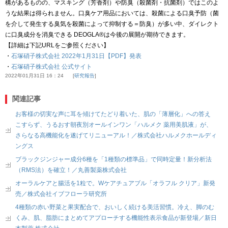
構があるものの、マスキング（芳香剤）や防臭（殺菌剤・抗菌剤）ではこのよ
うな結果は得られません。口臭ケア用品においては、殺菌による口臭予防（菌
を介して発生する臭気を殺菌によって抑制する＝防臭）が多い中、ダイレクト
に口臭成分を消臭できる DEOGLA®は今後の展開が期待できます。
【詳細は下記URLをご参照ください】
・
石塚硝子株式会社 2022年1月31日【PDF】発表
・
石塚硝子株式会社 公式サイト
2022年01月31日 16：24
研究報告
関連記事
お客様の切実な声に耳を傾けてたどり着いた、肌の「薄層化」への答え
こすらず、うるおす朝夜別オールインワン「ハルメク 薬用美肌液」が、
さらなる高機能化を遂げてリニューアル！／株式会社ハルメクホールディ
ングス
ブラックジンジャー成分6種を「1種類の標準品」で同時定量！新分析法
（RMS法）を確立！／丸善製薬株式会社
オーラルケアと腸活を1粒で。Wケアチュアブル「オラフル クリア」新発
売／株式会社イブフローラ研究所
4種類の赤い野菜と果実配合で、おいしく続ける美活習慣。冷え、脚のむ
くみ、肌、脂肪にまとめてアプローチする機能性表示食品が新登場／新日