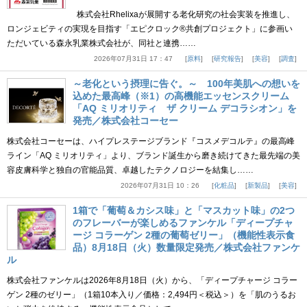
株式会社Rhelixaが展開する老化研究の社会実装を推進し、
ロンジェビティの実現を目指す「エピクロック®共創プロジェクト」に参画い
ただいている森永乳業株式会社が、同社と連携……
2026年07月31日 17：47
原料
研究報告
美容
調査
～老化という摂理に告ぐ。～ 100年美肌への想いを
込めた最高峰（※1）の高機能エッセンスクリーム
「AQ ミリオリティ ザ クリーム デコラシオン」を
発売／株式会社コーセー
株式会社コーセーは、ハイプレステージブランド『コスメデコルテ』の最高峰
ライン「AQ ミリオリティ」より、ブランド誕生から磨き続けてきた最先端の美
容皮膚科学と独自の官能品質、卓越したテクノロジーを結集し……
2026年07月31日 10：26
化粧品
新製品
美容
1箱で「葡萄＆カシス味」と「マスカット味」の2つ
のフレーバーが楽しめるファンケル「ディープチャ
ージ コラーゲン 2種の葡萄ゼリー」（機能性表示食
品）8月18日（火）数量限定発売／株式会社ファンケ
ル
株式会社ファンケルは2026年8月18日（火）から、「ディープチャージ コラー
ゲン 2種のゼリー」（1箱10本入り／価格：2,494円＜税込＞）を「肌のうるお