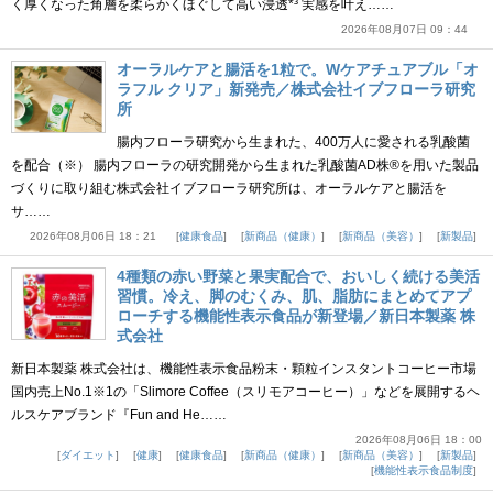
く厚くなった角層を柔らかくほぐして高い浸透*³ 実感を叶え……
2026年08月07日 09：44
オーラルケアと腸活を1粒で。Wケアチュアブル「オ
ラフル クリア」新発売／株式会社イブフローラ研究
所
腸内フローラ研究から生まれた、400万人に愛される乳酸菌
を配合（※） 腸内フローラの研究開発から生まれた乳酸菌AD株®を用いた製品
づくりに取り組む株式会社イブフローラ研究所は、オーラルケアと腸活を
サ……
2026年08月06日 18：21
健康食品
新商品（健康）
新商品（美容）
新製品
4種類の赤い野菜と果実配合で、おいしく続ける美活
習慣。冷え、脚のむくみ、肌、脂肪にまとめてアプ
ローチする機能性表示食品が新登場／新日本製薬 株
式会社
新日本製薬 株式会社は、機能性表示食品粉末・顆粒インスタントコーヒー市場
国内売上No.1※1の「Slimore Coffee（スリモアコーヒー）」などを展開するヘ
ルスケアブランド『Fun and He……
2026年08月06日 18：00
ダイエット
健康
健康食品
新商品（健康）
新商品（美容）
新製品
機能性表示食品制度