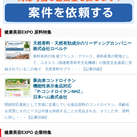
健康美容EXPO 原料特集
天然香料・天然有効成分のリーディングカンパニー
株式会社ロベルテ
香料発祥の地 南フランス・グラース。香料産業の聖地とし
て、ユネスコ（国連教育科学文化機構）の無形文化遺産に登
録されているこの地で、天然香料サプラ・・・【記事詳細】
豚由来コンドロイチン
機能性表示食品対応
「P-コンドロイチンNHZ」
日本ハム株式会社
関節対応素材として市場に定着している食品原料のコンドロイチン。高齢化
を背景にそのニーズは今後も持続することが見込まれる。そうした中、原料
に対し・・・【記事詳細】
健康美容EXPO 企業特集