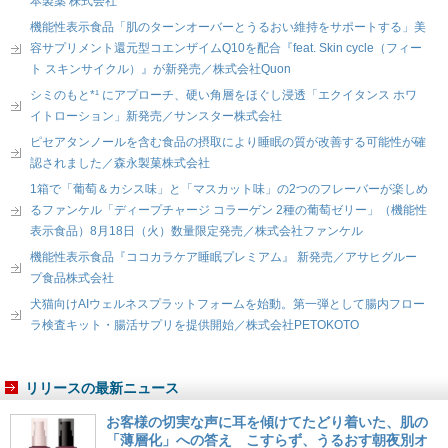
本製薬 株式会社
機能性表示食品「肌のターンオーバーとうるおい維持をサポートする」美
容サプリメント還元型コエンザイムQ10を配合『feat. Skin cycle（フィー
ト スキンサイクル）』が新発売／株式会社Quon
シミのもと*¹ にアプローチ、硬い角層をほぐし浸透「エクイタンス ホワ
イトローション」新発売／サンスター株式会社
ピセアタンノールを含む食品の摂取により睡眠の質が改善する可能性が確
認されました／森永製菓株式会社
1箱で「葡萄＆カシス味」と「マスカット味」の2つのフレーバーが楽しめ
るファンケル「ディープチャージ コラーゲン 2種の葡萄ゼリー」（機能性
表示食品）8月18日（火）数量限定発売／株式会社ファンケル
機能性表示食品『ココカラケア睡眠プレミアム』 新発売／アサヒグルー
プ食品株式会社
犬猫向けAIウェルネスプラットフォームを始動。第一弾として腸内フロー
ラ検査キット・腸活サプリを提供開始／株式会社PETOKOTO
リリースの最新ニュース
お客様の切実な声に耳を傾けてたどり着いた、肌の
「薄層化」への答え こすらず、うるおす朝夜別オ