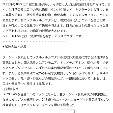
*1 口臭の 80％は口腔に原因があり、そのほとんどは生理的口臭と知られていま
す。生理的口臭は口中の汚れ物質（タンパク質など）をプラークや舌苔にいる
口臭菌が分解し、揮発性硫黄化合物（硫化水素、メチルメルカプタンなど）を
産生します。特にメチルメルカプタンは、嗅覚閾値（人がニオイを感じる濃
度）が低く、ごく微量でも不快感を与えます。口臭が生ゴミの腐ったような臭
いと言われるのはこの物質の影響が大きいです。
*2 DEOGLA®とは、消臭性能を有するガラスパウダーです。
‥‥‥‥‥‥‥‥‥‥‥‥‥‥‥‥‥‥‥‥‥
■ 試験方法・結果
‥‥‥‥‥‥‥‥‥‥‥‥‥‥‥‥‥‥‥‥‥
ターゲット臭気としてメチルメルカプタンを含む四大悪臭に対する消臭試験を
実施しました。四大悪臭とはアンモニア、トリメチルアミン、硫化水素、メチ
ルメルカプタンであり、いずれも口臭の形成物質の一つとして報告されていま
す。また、悪臭防止法で定める特定悪臭物質としても知られており、し尿やペ
ットの臭い、魚・卵・野菜などの腐敗臭など、一般家庭において、あるいは、
工場や事業所でも発生する臭気です。
［ 試験条件 ］
DEOGLA®を容量 1 L のバッグに封入し、各ターゲット臭気を表の初期濃度と
なるようにガスを充填した。24 時間後にバッグ内のターゲット臭気濃度をガス
検知管もしくはガスクロマトグラフを用いて測定した。