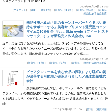
ルスケアブランド『Fun and He……
2026年08月06日 18：00
ダイエット
健康
健康食品
新商品（健康）
新商品（美容）
新製品
機能性表示食品制度
機能性表示食品「肌のターンオーバーとうるおい維
持をサポートする」美容サプリメント還元型コエン
ザイムQ10を配合『feat. Skin cycle（フィート スキ
ンサイクル）』が新発売／株式会社Quon
近年、美容に対する意識の高まりとともに、スキンケアを外側からだけでな
く、内側からも整えたいというニーズが広がっています。とくに、年齢や生活
習慣の変化により、肌の乾燥やコンディションのゆらぎを感……
2026年08月05日 17：03
新商品（健康）
新商品（美容）
新製品
機能性表示食品制度
ピセアタンノールを含む食品の摂取により睡眠の質
が改善する可能性が確認されました／森永製菓株式
会社
森永製菓株式会社では、ポリフェノールの一種である「ピセ
アタンノール」の機能性研究を進めています。この度、健常成人を対象とした
ヒト試験により、ピセアタンノールを含む食品を4週間継続摂取することで、睡
眠中……
2026年08月04日 20：09
原料
研究報告