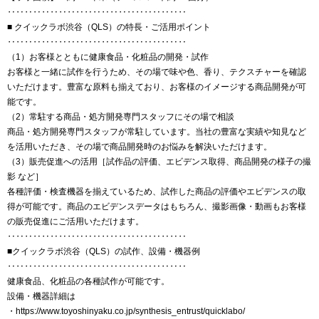
‥‥‥‥‥‥‥‥‥‥‥‥‥‥‥‥‥‥‥‥‥
■ クイックラボ渋谷（QLS）の特長・ご活用ポイント
‥‥‥‥‥‥‥‥‥‥‥‥‥‥‥‥‥‥‥‥‥
（1）お客様とともに健康食品・化粧品の開発・試作
お客様と一緒に試作を行うため、その場で味や色、香り、テクスチャーを確認
いただけます。豊富な原料も揃えており、お客様のイメージする商品開発が可
能です。
（2）常駐する商品・処方開発専門スタッフにその場で相談
商品・処方開発専門スタッフが常駐しています。当社の豊富な実績や知見など
を活用いただき、その場で商品開発時のお悩みを解決いただけます。
（3）販売促進への活用［試作品の評価、エビデンス取得、商品開発の様子の撮
影 など］
各種評価・検査機器を揃えているため、試作した商品の評価やエビデンスの取
得が可能です。商品のエビデンスデータはもちろん、撮影画像・動画もお客様
の販売促進にご活用いただけます。
‥‥‥‥‥‥‥‥‥‥‥‥‥‥‥‥‥‥‥‥‥
■クイックラボ渋谷（QLS）の試作、設備・機器例
‥‥‥‥‥‥‥‥‥‥‥‥‥‥‥‥‥‥‥‥‥
健康食品、化粧品の各種試作が可能です。
設備・機器詳細は
・https://www.toyoshinyaku.co.jp/synthesis_entrust/quicklabo/