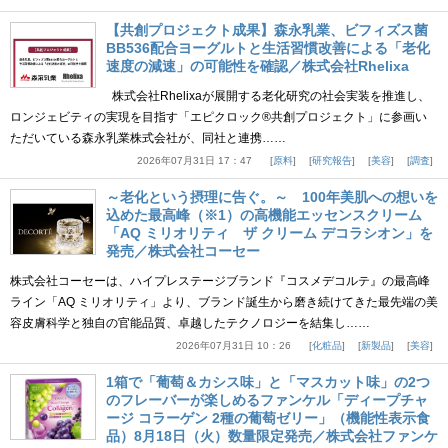
【共創プロジェクト成果】森永乳業、ビフィズス菌
BB536配合ヨーグルトと生活習慣改善による「老化
速度の減速」の可能性を確認／株式会社Rhelixa
株式会社Rhelixaが展開する老化研究の社会実装を推進し、
ロンジェビティの実現を目指す「エピクロック®共創プロジェクト」に参画い
ただいている森永乳業株式会社が、同社と連携……
2026年07月31日 17：47
原料
研究報告
美容
調査
～老化という摂理に告ぐ。～ 100年美肌への想いを
込めた最高峰（※1）の高機能エッセンスクリーム
「AQ ミリオリティ ザ クリーム デコラシオン」を
発売／株式会社コーセー
株式会社コーセーは、ハイプレステージブランド『コスメデコルテ』の最高峰
ライン「AQ ミリオリティ」より、ブランド誕生から磨き続けてきた最先端の美
容皮膚科学と独自の官能品質、卓越したテクノロジーを結集し……
2026年07月31日 10：26
化粧品
新製品
美容
1箱で「葡萄＆カシス味」と「マスカット味」の2つ
のフレーバーが楽しめるファンケル「ディープチャ
ージ コラーゲン 2種の葡萄ゼリー」（機能性表示食
品）8月18日（火）数量限定発売／株式会社ファンケ