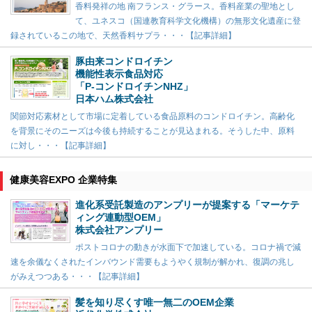
香料発祥の地 南フランス・グラース。香料産業の聖地とし
て、ユネスコ（国連教育科学文化機構）の無形文化遺産に登
録されているこの地で、天然香料サプラ・・・【記事詳細】
豚由来コンドロイチン
機能性表示食品対応
「P-コンドロイチンNHZ」
日本ハム株式会社
関節対応素材として市場に定着している食品原料のコンドロイチン。高齢化
を背景にそのニーズは今後も持続することが見込まれる。そうした中、原料
に対し・・・【記事詳細】
健康美容EXPO 企業特集
進化系受託製造のアンプリーが提案する「マーケテ
ィング連動型OEM」
株式会社アンプリー
ポストコロナの動きが水面下で加速している。コロナ禍で減
速を余儀なくされたインバウンド需要もようやく規制が解かれ、復調の兆し
がみえつつある・・・【記事詳細】
髪を知り尽くす唯一無二のOEM企業