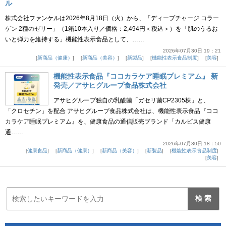
ル
株式会社ファンケルは2026年8月18日（火）から、「ディープチャージ コラー
ゲン 2種のゼリー」（1箱10本入り／価格：2,494円＜税込＞）を「肌のうるお
いと弾力を維持する」機能性表示食品として、……
2026年07月30日 19：21
新商品（健康）
新商品（美容）
新製品
機能性表示食品制度
美容
機能性表示食品『ココカラケア睡眠プレミアム』 新
発売／アサヒグループ食品株式会社
アサヒグループ独自の乳酸菌「ガセリ菌CP2305株」と、
「クロセチン」を配合 アサヒグループ食品株式会社は、機能性表示食品『ココ
カラケア睡眠プレミアム』を、健康食品の通信販売ブランド「カルピス健康
通……
2026年07月30日 18：50
健康食品
新商品（健康）
新商品（美容）
新製品
機能性表示食品制度
美容