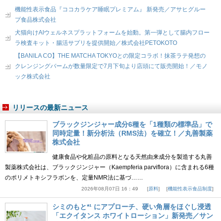
機能性表示食品『ココカラケア睡眠プレミアム』 新発売／アサヒグルー
プ食品株式会社
犬猫向けAIウェルネスプラットフォームを始動。第一弾として腸内フロー
ラ検査キット・腸活サプリを提供開始／株式会社PETOKOTO
【BANILA CO】THE MATCHA TOKYOとの限定コラボ！抹茶ラテ発想の
クレンジングバームが数量限定で7月下旬より店頭にて販売開始！／モノ
ック株式会社
リリースの最新ニュース
ブラックジンジャー成分6種を「1種類の標準品」で
同時定量！新分析法（RMS法）を確立！／丸善製薬
株式会社
健康食品や化粧品の原料となる天然由来成分を製造する丸善
製薬株式会社は、ブラックジンジャー（Kaempferia parviflora）に含まれる6種
のポリメトキシフラボンを、定量NMR法に基づ……
2026年08月07日 16：49
原料
機能性表示食品制度
シミのもと*¹ にアプローチ、硬い角層をほぐし浸透
「エクイタンス ホワイトローション」新発売／サン