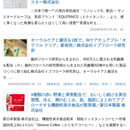
スター株式会社
～日本で唯一*² の美白有効成分「リノレックS」配合～ サン
スターグループは、美容ブランド「EQUITANCE（エクイタンス）」より、硬
く厚くなった角層を柔らかくほぐして高い浸透*³ 実感を叶え……
2026年08月07日 09：44
オーラルケアと腸活を1粒で。Wケアチュアブル「オ
ラフル クリア」新発売／株式会社イブフローラ研究
所
腸内フローラ研究から生まれた、400万人に愛される乳酸菌
を配合（※） 腸内フローラの研究開発から生まれた乳酸菌AD株®を用いた製品
づくりに取り組む株式会社イブフローラ研究所は、オーラルケアと腸活を
サ……
2026年08月06日 18：21
健康食品
新商品（健康）
新商品（美容）
新製品
4種類の赤い野菜と果実配合で、おいしく続ける美活
習慣。冷え、脚のむくみ、肌、脂肪にまとめてアプ
ローチする機能性表示食品が新登場／新日本製薬 株
式会社
新日本製薬 株式会社は、機能性表示食品粉末・顆粒インスタントコーヒー市場
国内売上No.1※1の「Slimore Coffee（スリモアコーヒー）」などを展開するヘ