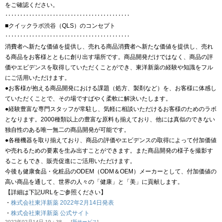
をご確認ください。
‥‥‥‥‥‥‥‥‥‥‥‥‥‥‥‥‥‥‥‥‥
■クイックラボ渋谷（QLS）のコンセプト
‥‥‥‥‥‥‥‥‥‥‥‥‥‥‥‥‥‥‥‥‥
消費者へ新たな価値を提供し、売れる商品消費者へ新たな価値を提供し、売れ
る商品をお客様とともに創り出す場所です。商品開発だけではなく、商品の評
価やエビデンスを取得していただくことができ、東洋新薬の経験や知識をフル
にご活用いただけます。
●お客様が抱える商品開発における課題（処方、製剤など）を、お客様に体感し
ていただくことで、その場ですばやく柔軟に解決いたします。
●経験豊富な専門スタッフが常駐し、気軽に相談いただけるお客様のためのラボ
となります。2000種類以上の豊富な原料も揃えており、他には真似のできない
独自性のある唯一無二の商品開発が可能です。
●各種機器を取り揃えており、商品の評価やエビデンスの取得によって付加価値
や売れるための要素を生み出すことができます。また商品開発の様子を撮影す
ることもでき、販売促進にご活用いただけます。
今後も健康食品・化粧品のODEM（ODM＆OEM）メーカーとして、付加価値の
高い商品を通して、世界の人々の「健康」と「美」に貢献します。
【詳細は下記URLをご参照ください】
・
株式会社東洋新薬 2022年2月14日発表
・
株式会社東洋新薬 公式サイト
2022年02月14日 19：38
新サービス