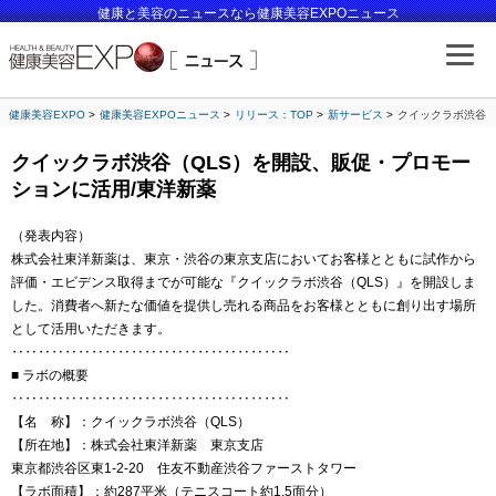
健康と美容のニュースなら健康美容EXPOニュース
健康美容EXPO
健康美容EXPOニュース
リリース：TOP
新サービス
クイックラボ渋谷（
クイックラボ渋谷（QLS）を開設、販促・プロモー
ションに活用/東洋新薬
（発表内容）
株式会社東洋新薬は、東京・渋谷の東京支店においてお客様とともに試作から
評価・エビデンス取得までが可能な『クイックラボ渋谷（QLS）』を開設しま
した。消費者へ新たな価値を提供し売れる商品をお客様とともに創り出す場所
として活用いただきます。
‥‥‥‥‥‥‥‥‥‥‥‥‥‥‥‥‥‥‥‥‥
■ ラボの概要
‥‥‥‥‥‥‥‥‥‥‥‥‥‥‥‥‥‥‥‥‥
【名 称】：クイックラボ渋谷（QLS）
【所在地】：株式会社東洋新薬 東京支店
東京都渋谷区東1-2-20 住友不動産渋谷ファーストタワー
【ラボ面積】：約287平米（テニスコート約1.5面分）