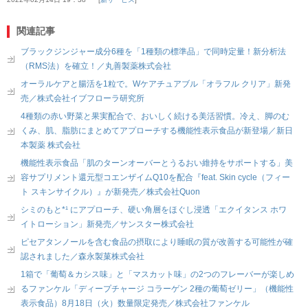
関連記事
ブラックジンジャー成分6種を「1種類の標準品」で同時定量！新分析法
（RMS法）を確立！／丸善製薬株式会社
オーラルケアと腸活を1粒で。Wケアチュアブル「オラフル クリア」新発
売／株式会社イブフローラ研究所
4種類の赤い野菜と果実配合で、おいしく続ける美活習慣。冷え、脚のむ
くみ、肌、脂肪にまとめてアプローチする機能性表示食品が新登場／新日
本製薬 株式会社
機能性表示食品「肌のターンオーバーとうるおい維持をサポートする」美
容サプリメント還元型コエンザイムQ10を配合『feat. Skin cycle（フィー
ト スキンサイクル）』が新発売／株式会社Quon
シミのもと*¹ にアプローチ、硬い角層をほぐし浸透「エクイタンス ホワ
イトローション」新発売／サンスター株式会社
ピセアタンノールを含む食品の摂取により睡眠の質が改善する可能性が確
認されました／森永製菓株式会社
1箱で「葡萄＆カシス味」と「マスカット味」の2つのフレーバーが楽しめ
るファンケル「ディープチャージ コラーゲン 2種の葡萄ゼリー」（機能性
表示食品）8月18日（火）数量限定発売／株式会社ファンケル