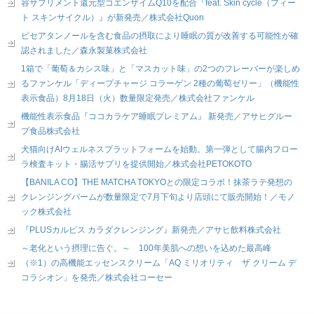
容サプリメント還元型コエンザイムQ10を配合『feat. Skin cycle（フィー
ト スキンサイクル）』が新発売／株式会社Quon
ピセアタンノールを含む食品の摂取により睡眠の質が改善する可能性が確
認されました／森永製菓株式会社
1箱で「葡萄＆カシス味」と「マスカット味」の2つのフレーバーが楽しめ
るファンケル「ディープチャージ コラーゲン 2種の葡萄ゼリー」（機能性
表示食品）8月18日（火）数量限定発売／株式会社ファンケル
機能性表示食品『ココカラケア睡眠プレミアム』 新発売／アサヒグルー
プ食品株式会社
犬猫向けAIウェルネスプラットフォームを始動。第一弾として腸内フロー
ラ検査キット・腸活サプリを提供開始／株式会社PETOKOTO
【BANILA CO】THE MATCHA TOKYOとの限定コラボ！抹茶ラテ発想の
クレンジングバームが数量限定で7月下旬より店頭にて販売開始！／モノ
ック株式会社
『PLUSカルピス カラダクレンジング』新発売／アサヒ飲料株式会社
～老化という摂理に告ぐ。～ 100年美肌への想いを込めた最高峰
（※1）の高機能エッセンスクリーム「AQ ミリオリティ ザ クリーム デ
コラシオン」を発売／株式会社コーセー