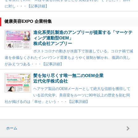
に対し・・・【記事詳細】
健康美容EXPO 企業特集
進化系受託製造のアンプリーが提案する「マーケテ
ィング連動型OEM」
株式会社アンプリー
ポストコロナの動きが水面下で加速している。コロナ禍で減
速を余儀なくされたインバウンド需要もようやく規制が解かれ、復調の兆し
がみえつつある・・・【記事詳細】
髪を知り尽くす唯一無二のOEM企業
近代化学株式会社
ヘアケア製品のOEMメーカーとして絶大な信頼を獲得して
いる近代化学。美容室をルーツに90年以上の歴史を刻む同
社が掲げるのは「幸せ」という・・・【記事詳細】
ホーム