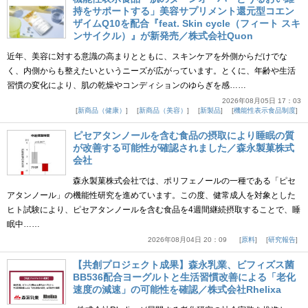
持をサポートする」美容サプリメント還元型コエン
ザイムQ10を配合『feat. Skin cycle（フィート スキ
ンサイクル）』が新発売／株式会社Quon
近年、美容に対する意識の高まりとともに、スキンケアを外側からだけでな
く、内側からも整えたいというニーズが広がっています。とくに、年齢や生活
習慣の変化により、肌の乾燥やコンディションのゆらぎを感……
2026年08月05日 17：03
新商品（健康）
新商品（美容）
新製品
機能性表示食品制度
ピセアタンノールを含む食品の摂取により睡眠の質
が改善する可能性が確認されました／森永製菓株式
会社
森永製菓株式会社では、ポリフェノールの一種である「ピセ
アタンノール」の機能性研究を進めています。この度、健常成人を対象とした
ヒト試験により、ピセアタンノールを含む食品を4週間継続摂取することで、睡
眠中……
2026年08月04日 20：09
原料
研究報告
【共創プロジェクト成果】森永乳業、ビフィズス菌
BB536配合ヨーグルトと生活習慣改善による「老化
速度の減速」の可能性を確認／株式会社Rhelixa