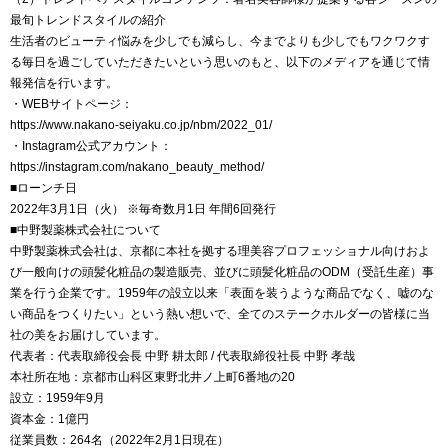
最旬トレンドスタイルの紹介
生活者のビューティ悩みを少しでも減らし、今までよりも少しでもワクワクす
る毎日を過ごしていただきたいという思いのもと、以下のメディアを通じて情
報発信を行います。
・WEBサイトページ：
https://www.nakano-seiyaku.co.jp/nbm/2022_01/
・Instagram公式アカウント：
https://instagram.com/nakano_beauty_method/
■ローンチ日
2022年3月1日（火） ※毎奇数月1日 年間6回発行
■中野製薬株式会社について
中野製薬株式会社は、京都に本社を拠する理美容プロフェッショナル向けおよ
び一般向けの頭髪化粧品の製造販売、並びに頭髪化粧品のODM（受託生産）事
業を行う企業です。1959年の設立以来「表面を装うような商品でなく、嘘のな
い商品をつくりたい」という熱い想いで、全てのステークホルダーの皆様に当
社の美をお届けしています。
代表者：代表取締役会長 中野 耕太郎 / 代表取締役社長 中野 孝哉
本社所在地：京都市山科区東野北井ノ上町6番地の20
設立：1959年9月
資本金：1億円
従業員数：264名（2022年2月1日現在）