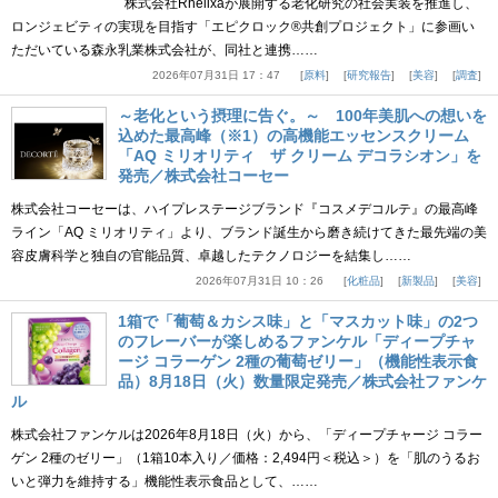
株式会社Rhelixaが展開する老化研究の社会実装を推進し、
ロンジェビティの実現を目指す「エピクロック®共創プロジェクト」に参画い
ただいている森永乳業株式会社が、同社と連携……
2026年07月31日 17：47
原料
研究報告
美容
調査
～老化という摂理に告ぐ。～ 100年美肌への想いを
込めた最高峰（※1）の高機能エッセンスクリーム
「AQ ミリオリティ ザ クリーム デコラシオン」を
発売／株式会社コーセー
株式会社コーセーは、ハイプレステージブランド『コスメデコルテ』の最高峰
ライン「AQ ミリオリティ」より、ブランド誕生から磨き続けてきた最先端の美
容皮膚科学と独自の官能品質、卓越したテクノロジーを結集し……
2026年07月31日 10：26
化粧品
新製品
美容
1箱で「葡萄＆カシス味」と「マスカット味」の2つ
のフレーバーが楽しめるファンケル「ディープチャ
ージ コラーゲン 2種の葡萄ゼリー」（機能性表示食
品）8月18日（火）数量限定発売／株式会社ファンケ
ル
株式会社ファンケルは2026年8月18日（火）から、「ディープチャージ コラー
ゲン 2種のゼリー」（1箱10本入り／価格：2,494円＜税込＞）を「肌のうるお
いと弾力を維持する」機能性表示食品として、……