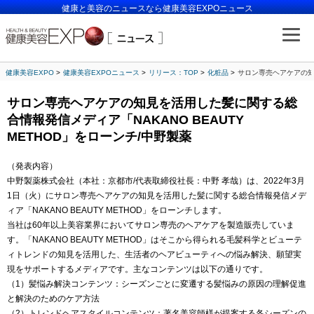
健康と美容のニュースなら健康美容EXPOニュース
健康美容EXPO
健康美容EXPOニュース
リリース：TOP
化粧品
サロン専売ヘアケアの知見
サロン専売ヘアケアの知見を活用した髪に関する総
合情報発信メディア「NAKANO BEAUTY
METHOD」をローンチ/中野製薬
（発表内容）
中野製薬株式会社（本社：京都市/代表取締役社長：中野 孝哉）は、2022年3月
1日（火）にサロン専売ヘアケアの知見を活用した髪に関する総合情報発信メデ
ィア「NAKANO BEAUTY METHOD」をローンチします。
当社は60年以上美容業界においてサロン専売のヘアケアを製造販売していま
す。「NAKANO BEAUTY METHOD」はそこから得られる毛髪科学とビューテ
ィトレンドの知見を活用した、生活者のヘアビューティへの悩み解決、願望実
現をサポートするメディアです。主なコンテンツは以下の通りです。
（1）髪悩み解決コンテンツ：シーズンごとに変遷する髪悩みの原因の理解促進
と解決のためのケア方法
（2）トレンドヘアスタイルコンテンツ：著名美容師様が提案する各シーズンの