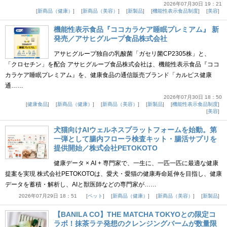
2026年07月30日 19：21
新商品（健康）
新商品（美容）
新製品
機能性表示食品制度
美容
機能性表示食品『ココカラケア睡眠プレミアム』 新
発売／アサヒグループ食品株式会社
アサヒグループ独自の乳酸菌「ガセリ菌CP2305株」と、
「クロセチン」を配合 アサヒグループ食品株式会社は、機能性表示食品『ココ
カラケア睡眠プレミアム』を、健康食品の通信販売ブランド「カルピス健康
通……
2026年07月30日 18：50
健康食品
新商品（健康）
新商品（美容）
新製品
機能性表示食品制度
美容
犬猫向けAIウェルネスプラットフォームを始動。第
一弾として腸内フローラ検査キット・腸活サプリを
提供開始／株式会社PETOKOTO
健康データ × AI + 専門家で、一生に、一匹一匹に最適な健康
提案を実現 株式会社PETOKOTOは、愛犬・愛猫の健康寿命延伸を目指し、健康
データを蓄積・解析し、AIと獣医師などの専門家が……
2026年07月29日 18：51
ペット
新商品（健康）
新商品（美容）
新製品
【BANILA CO】THE MATCHA TOKYOとの限定コ
ラボ！抹茶ラテ発想のクレンジングバームが数量限