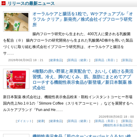
リリースの最新ニュース
オーラルケアと腸活を1粒で。Wケアチュアブル「オ
ラフル クリア」新発売／株式会社イブフローラ研究
所
腸内フローラ研究から生まれた、400万人に愛される乳酸菌
を配合（※） 腸内フローラの研究開発から生まれた乳酸菌AD株®を用いた製品
づくりに取り組む株式会社イブフローラ研究所は、オーラルケアと腸活を
サ……
2026年08月06日 18：21
健康食品
新商品（健康）
新商品（美容）
新製品
4種類の赤い野菜と果実配合で、おいしく続ける美活
習慣。冷え、脚のむくみ、肌、脂肪にまとめてアプ
ローチする機能性表示食品が新登場／新日本製薬 株
式会社
新日本製薬 株式会社は、機能性表示食品粉末・顆粒インスタントコーヒー市場
国内売上No.1※1の「Slimore Coffee（スリモアコーヒー）」などを展開するヘ
ルスケアブランド『Fun and He……
2026年08月06日 18：00
ダイエット
健康
健康食品
新商品（健康）
新商品（美容）
新製品
機能性表示食品制度
機能性表示食品「肌のターンオーバーとうるおい維