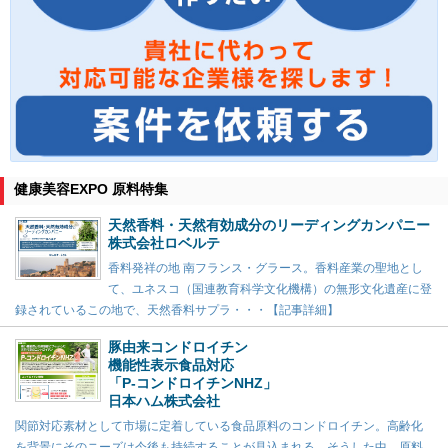
健康美容EXPO 原料特集
天然香料・天然有効成分のリーディングカンパニー
株式会社ロベルテ
香料発祥の地 南フランス・グラース。香料産業の聖地とし
て、ユネスコ（国連教育科学文化機構）の無形文化遺産に登
録されているこの地で、天然香料サプラ・・・【記事詳細】
豚由来コンドロイチン
機能性表示食品対応
「P-コンドロイチンNHZ」
日本ハム株式会社
関節対応素材として市場に定着している食品原料のコンドロイチン。高齢化
を背景にそのニーズは今後も持続することが見込まれる。そうした中、原料