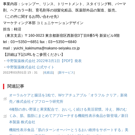
事業内容：シャンプー、リンス、トリートメント、スタイリング料、パーマ
剤、ヘアカラー剤、育毛剤等の頭髪化粧品、医薬部外品の製造、販売。
《この件に関するお問い合わせ先》
マーケティング本部 コミュニケーションデザイン
担当：柿沼
（東京支店）〒160-0023 東京都新宿区西新宿3丁目8番5号 新栄ビル9階
tel：03ー5350ー6851 fax：03ー5350ー6840
mail：yuichi_kakinuma@nakano-seiyaku.co.jp
【詳細は下記URLをご参照ください】
・
中野製薬株式会社 2022年3月1日【PDF】発表
・
中野製薬株式会社 公式サイト
2022年03月01日 15：31
化粧品
新サービス
関連記事
オーラルケアと腸活を1粒で。Wケアチュアブル「オラフル クリア」新発
売／株式会社イブフローラ研究所
4種類の赤い野菜と果実配合で、おいしく続ける美活習慣。冷え、脚のむ
くみ、肌、脂肪にまとめてアプローチする機能性表示食品が新登場／新日
本製薬 株式会社
機能性表示食品「肌のターンオーバーとうるおい維持をサポートする」美