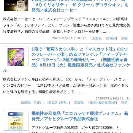
「AQ ミリオリティ ザ クリーム デコラシオン」を
発売／株式会社コーセー
株式会社コーセーは、ハイプレステージブランド『コスメデコルテ』の最高峰
ライン「AQ ミリオリティ」より、ブランド誕生から磨き続けてきた最先端の美
容皮膚科学と独自の官能品質、卓越したテクノロジーを結集し……
2026年07月31日 10：26
化粧品
新製品
美容
1箱で「葡萄＆カシス味」と「マスカット味」の2つ
のフレーバーが楽しめるファンケル「ディープチャ
ージ コラーゲン 2種の葡萄ゼリー」（機能性表示食
品）8月18日（火）数量限定発売／株式会社ファンケ
ル
株式会社ファンケルは2026年8月18日（火）から、「ディープチャージ コラー
ゲン 2種のゼリー」（1箱10本入り／価格：2,494円＜税込＞）を「肌のうるお
いと弾力を維持する」機能性表示食品として、……
2026年07月30日 19：21
新商品（健康）
新商品（美容）
新製品
機能性表示食品制度
美容
機能性表示食品『ココカラケア睡眠プレミアム』 新
発売／アサヒグループ食品株式会社
アサヒグループ独自の乳酸菌「ガセリ菌CP2305株」と、