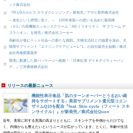
ック株式会社
『PLUSカルピス カラダクレンジング』新発売／アサヒ飲料株式会社
～老化という摂理に告ぐ。～ 100年美肌への想いを込めた最高峰
（※1）の高機能エッセンスクリーム「AQ ミリオリティ ザ クリーム デ
コラシオン」を発売／株式会社コーセー
高齢化が進むペット社会への新たな挑戦。犬猫生活社との協業を深め、犬
猫用サプリメント「エイジングケアピューレ*1」の自社販売を始動／株式
会社再春館製薬所
環境に配慮した新パッケージへ刷新！「日東紅茶 デイ＆デイティーバッ
グ」／三井農林株式会社
リリースの最新ニュース
機能性表示食品「肌のターンオーバーとうるおい維
持をサポートする」美容サプリメント還元型コエン
ザイムQ10を配合『feat. Skin cycle（フィート スキ
ンサイクル）』が新発売／株式会社Quon
近年、美容に対する意識の高まりとともに、スキンケアを外側からだけでな
く、内側からも整えたいというニーズが広がっています。とくに、年齢や生活