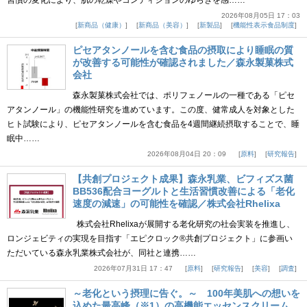
習慣の変化により、肌の乾燥やコンディションのゆらぎを感……
2026年08月05日 17：03
新商品（健康）
新商品（美容）
新製品
機能性表示食品制度
ピセアタンノールを含む食品の摂取により睡眠の質
が改善する可能性が確認されました／森永製菓株式
会社
森永製菓株式会社では、ポリフェノールの一種である「ピセ
アタンノール」の機能性研究を進めています。この度、健常成人を対象とした
ヒト試験により、ピセアタンノールを含む食品を4週間継続摂取することで、睡
眠中……
2026年08月04日 20：09
原料
研究報告
【共創プロジェクト成果】森永乳業、ビフィズス菌
BB536配合ヨーグルトと生活習慣改善による「老化
速度の減速」の可能性を確認／株式会社Rhelixa
株式会社Rhelixaが展開する老化研究の社会実装を推進し、
ロンジェビティの実現を目指す「エピクロック®共創プロジェクト」に参画い
ただいている森永乳業株式会社が、同社と連携……
2026年07月31日 17：47
原料
研究報告
美容
調査
～老化という摂理に告ぐ。～ 100年美肌への想いを
込めた最高峰（※1）の高機能エッセンスクリーム