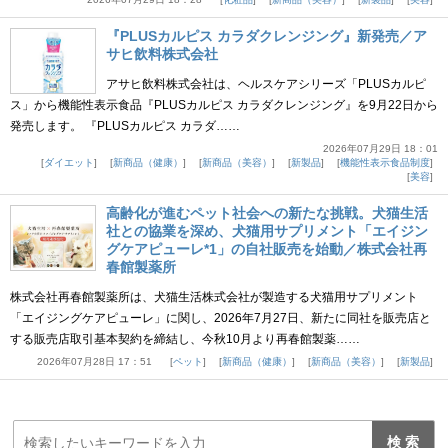
『PLUSカルピス カラダクレンジング』新発売／ア
サヒ飲料株式会社
アサヒ飲料株式会社は、ヘルスケアシリーズ「PLUSカルピ
ス」から機能性表示食品『PLUSカルピス カラダクレンジング』を9月22日から
発売します。 『PLUSカルピス カラダ……
2026年07月29日 18：01
ダイエット
新商品（健康）
新商品（美容）
新製品
機能性表示食品制度
美容
高齢化が進むペット社会への新たな挑戦。犬猫生活
社との協業を深め、犬猫用サプリメント「エイジン
グケアピューレ*1」の自社販売を始動／株式会社再
春館製薬所
株式会社再春館製薬所は、犬猫生活株式会社が製造する犬猫用サプリメント
「エイジングケアピューレ」に関し、2026年7月27日、新たに同社を販売店と
する販売店取引基本契約を締結し、今秋10月より再春館製薬……
2026年07月28日 17：51
ペット
新商品（健康）
新商品（美容）
新製品