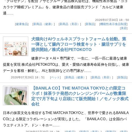
「クロセチン」を配合 アサヒグループ食品株式会社は、機能性表示食品『ココ
カラケア睡眠プレミアム』を、健康食品の通信販売ブランド「カルピス健康
通……
2026年07月30日 18：50
健康食品
新商品（健康）
新商品（美容）
新製品
機能性表示食品制度
美容
犬猫向けAIウェルネスプラットフォームを始動。第
一弾として腸内フローラ検査キット・腸活サプリを
提供開始／株式会社PETOKOTO
健康データ × AI + 専門家で、一生に、一匹一匹に最適な健康
提案を実現 株式会社PETOKOTOは、愛犬・愛猫の健康寿命延伸を目指し、健康
データを蓄積・解析し、AIと獣医師などの専門家が……
2026年07月29日 18：51
ペット
新商品（健康）
新商品（美容）
新製品
【BANILA CO】THE MATCHA TOKYOとの限定コ
ラボ！抹茶ラテ発想のクレンジングバームが数量限
定で7月下旬より店頭にて販売開始！／モノック株式
会社
日本の抹茶文化を発信するTHE MATCHA TOKYOと、世界中で愛されるBANILA
COによる限定コラボレーションが実現しました。 「BANILA CO」は全国のバ
ラエティストア、ドン・キホー……
2026年07月29日 18：28
化粧品
新商品（美容）
新製品
美容