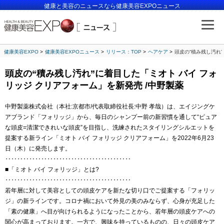
健康と美容のニュースなら健康美容EXPOニュース
健康美容EXPO
健康美容EXPOニュース
リリース：TOP
ヘアケア
頭皮の“積み残し汚れ”
頭皮の“積み残し汚れ”に着目した「ミオト バイ フォ
リッジ クリアフォーム」を新発売 /中野製薬
中野製薬株式会社（本社:京都市/代表取締役社長:中野 孝哉）は、エイジングケ
アブランド「フォリッジ」から、毎日のシャンプー前の新習慣を通して“ピュア
な頭皮=清潔できれいな頭皮”を目指し、洗練されたスタイリングシルエットを
提案する新ライン「ミオト バイ フォリッジ クリアフォーム」を2022年6月23
日（木）に発売します。
‥‥‥‥‥‥‥‥‥‥‥‥‥‥‥‥‥‥‥‥‥
■「ミオト バイ フォリッジ」とは?
‥‥‥‥‥‥‥‥‥‥‥‥‥‥‥‥‥‥‥‥‥
若年層に対して美容としての頭皮ケアを新たな切り口でご提案する「フォリッ
ジ」の新ラインです。コロナ禍において外見の美のみならず、心身が充足した
「素の健康」へ目が向けられるようになったことから、若年層の頭皮ケアへの
関心が高まっております。一方で、興味を持っているものの、日々の頭皮ケア