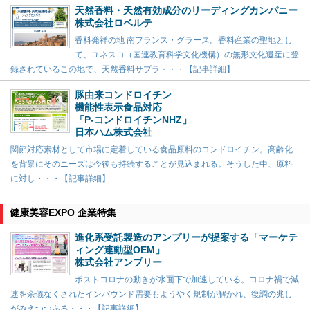
天然香料・天然有効成分のリーディングカンパニー
株式会社ロベルテ
香料発祥の地 南フランス・グラース。香料産業の聖地とし
て、ユネスコ（国連教育科学文化機構）の無形文化遺産に登
録されているこの地で、天然香料サプラ・・・【記事詳細】
豚由来コンドロイチン
機能性表示食品対応
「P-コンドロイチンNHZ」
日本ハム株式会社
関節対応素材として市場に定着している食品原料のコンドロイチン。高齢化
を背景にそのニーズは今後も持続することが見込まれる。そうした中、原料
に対し・・・【記事詳細】
健康美容EXPO 企業特集
進化系受託製造のアンプリーが提案する「マーケテ
ィング連動型OEM」
株式会社アンプリー
ポストコロナの動きが水面下で加速している。コロナ禍で減
速を余儀なくされたインバウンド需要もようやく規制が解かれ、復調の兆し
がみえつつある・・・【記事詳細】