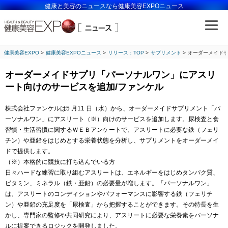
健康と美容のニュースなら健康美容EXPOニュース
健康美容EXPO
健康美容EXPOニュース
リリース：TOP
サプリメント
オーダーメイドサ
オーダーメイドサプリ「パーソナルワン」にアスリ
ート向けのサービスを追加/ファンケル
株式会社ファンケルは5 月11 日（水）から、オーダーメイドサプリメント「パ
ーソナルワン」にアスリート（※）向けのサービスを追加します。尿検査と食
習慣・生活習慣に関するＷＥＢアンケートで、アスリートに必要な鉄（フェリ
チン）や亜鉛をはじめとする栄養状態を分析し、サプリメントをオーダーメイ
ドで提供します。
（※）本格的に競技に打ち込んでいる方
日々ハードな練習に取り組むアスリートは、エネルギーをはじめタンパク質、
ビタミン、ミネラル（鉄・亜鉛）の必要量が増します。「パーソナルワン」
は、アスリートのコンディションやパフォーマンスに影響する鉄（フェリチ
ン）や亜鉛の充足度を「尿検査」から把握することができます。その特長を生
かし、専門家の監修や共同研究により、アスリートに必要な栄養素をパーソナ
ルに提案できるロジックを開発しました。