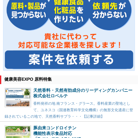
健康美容EXPO 原料特集
天然香料・天然有効成分のリーディングカンパニー
株式会社ロベルテ
香料発祥の地 南フランス・グラース。香料産業の聖地とし
て、ユネスコ（国連教育科学文化機構）の無形文化遺産に登
録されているこの地で、天然香料サプラ・・・【記事詳細】
豚由来コンドロイチン
機能性表示食品対応