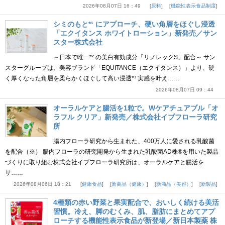
2026年08月07日 16：49
原料
機能性表示食品制度
シミのもと*¹ にアプローチ、硬い角層をほぐし浸透
「エクイタンス ホワイトローション」新発売／サン
スター株式会社
～日本で唯一*² の美白有効成分「リノレックS」配合～ サン
スターグループは、美容ブランド「EQUITANCE（エクイタンス）」より、硬
く厚くなった角層を柔らかくほぐして高い浸透*³ 実感を叶え……
2026年08月07日 09：44
オーラルケアと腸活を1粒で。Wケアチュアブル「オ
ラフル クリア」新発売／株式会社イブフローラ研究
所
腸内フローラ研究から生まれた、400万人に愛される乳酸菌
を配合（※） 腸内フローラの研究開発から生まれた乳酸菌AD株®を用いた製品
づくりに取り組む株式会社イブフローラ研究所は、オーラルケアと腸活を
サ……
2026年08月06日 18：21
健康食品
新商品（健康）
新商品（美容）
新製品
4種類の赤い野菜と果実配合で、おいしく続ける美活
習慣。冷え、脚のむくみ、肌、脂肪にまとめてアプ
ローチする機能性表示食品が新登場／新日本製薬 株