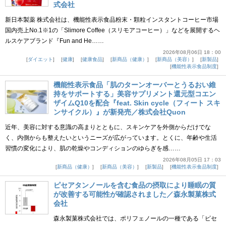
式会社
新日本製薬 株式会社は、機能性表示食品粉末・顆粒インスタントコーヒー市場
国内売上No.1※1の「Slimore Coffee（スリモアコーヒー）」などを展開するヘ
ルスケアブランド『Fun and He……
2026年08月06日 18：00
ダイエット
健康
健康食品
新商品（健康）
新商品（美容）
新製品
機能性表示食品制度
機能性表示食品「肌のターンオーバーとうるおい維
持をサポートする」美容サプリメント還元型コエン
ザイムQ10を配合『feat. Skin cycle（フィート スキ
ンサイクル）』が新発売／株式会社Quon
近年、美容に対する意識の高まりとともに、スキンケアを外側からだけでな
く、内側からも整えたいというニーズが広がっています。とくに、年齢や生活
習慣の変化により、肌の乾燥やコンディションのゆらぎを感……
2026年08月05日 17：03
新商品（健康）
新商品（美容）
新製品
機能性表示食品制度
ピセアタンノールを含む食品の摂取により睡眠の質
が改善する可能性が確認されました／森永製菓株式
会社
森永製菓株式会社では、ポリフェノールの一種である「ピセ