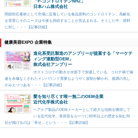
「P-コンドロイチンNHZ」
日本ハム株式会社
関節対応素材として市場に定着している食品原料のコンドロイチン。高齢化
を背景にそのニーズは今後も持続することが見込まれる。そうした中、原料
に対し・・・【記事詳細】
健康美容EXPO 企業特集
進化系受託製造のアンプリーが提案する「マーケテ
ィング連動型OEM」
株式会社アンプリー
ポストコロナの動きが水面下で加速している。コロナ禍で減
速を余儀なくされたインバウンド需要もようやく規制が解かれ、復調の兆し
がみえつつある・・・【記事詳細】
髪を知り尽くす唯一無二のOEM企業
近代化学株式会社
ヘアケア製品のOEMメーカーとして絶大な信頼を獲得して
いる近代化学。美容室をルーツに90年以上の歴史を刻む同
社が掲げるのは「幸せ」という・・・【記事詳細】