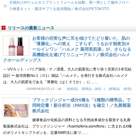
犬猫向けAIウェルネスプラットフォームを始動。第一弾として腸内フロー
ラ検査キット・腸活サプリを提供開始／株式会社PETOKOTO
リリースの最新ニュース
お客様の切実な声に耳を傾けてたどり着いた、肌の
「薄層化」への答え こすらず、うるおす朝夜別オ
ールインワン「ハルメク 薬用美肌液」が、さらなる
高機能化を遂げてリニューアル！／株式会社ハルメ
クホールディングス
～ UVカット・バリア強化・ナノ浸透。大人の肌変化に寄り添う充実の1本完結
設計 〜 販売部数No.1（※1）雑誌『ハルメク』を発行する株式会社ハルメク
は、大人の肌変化である「薄層化（はくそうか）」に……
2026年08月07日 17：36
化粧品
新商品（美容）
新製品
美容
ブラックジンジャー成分6種を「1種類の標準品」で
同時定量！新分析法（RMS法）を確立！／丸善製薬
株式会社
健康食品や化粧品の原料となる天然由来成分を製造する丸善
製薬株式会社は、ブラックジンジャー（Kaempferia parviflora）に含まれる6種
のポリメトキシフラボンを、定量NMR法に基づ……