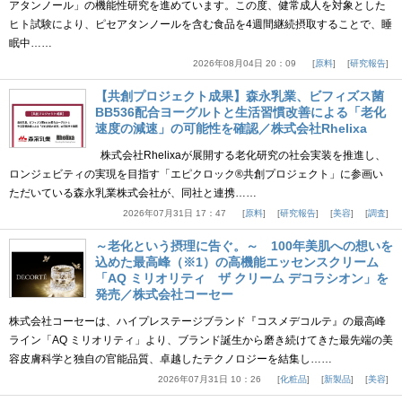
アタンノール」の機能性研究を進めています。この度、健常成人を対象とした
ヒト試験により、ピセアタンノールを含む食品を4週間継続摂取することで、睡
眠中……
2026年08月04日 20：09
原料
研究報告
【共創プロジェクト成果】森永乳業、ビフィズス菌
BB536配合ヨーグルトと生活習慣改善による「老化
速度の減速」の可能性を確認／株式会社Rhelixa
株式会社Rhelixaが展開する老化研究の社会実装を推進し、
ロンジェビティの実現を目指す「エピクロック®共創プロジェクト」に参画い
ただいている森永乳業株式会社が、同社と連携……
2026年07月31日 17：47
原料
研究報告
美容
調査
～老化という摂理に告ぐ。～ 100年美肌への想いを
込めた最高峰（※1）の高機能エッセンスクリーム
「AQ ミリオリティ ザ クリーム デコラシオン」を
発売／株式会社コーセー
株式会社コーセーは、ハイプレステージブランド『コスメデコルテ』の最高峰
ライン「AQ ミリオリティ」より、ブランド誕生から磨き続けてきた最先端の美
容皮膚科学と独自の官能品質、卓越したテクノロジーを結集し……
2026年07月31日 10：26
化粧品
新製品
美容