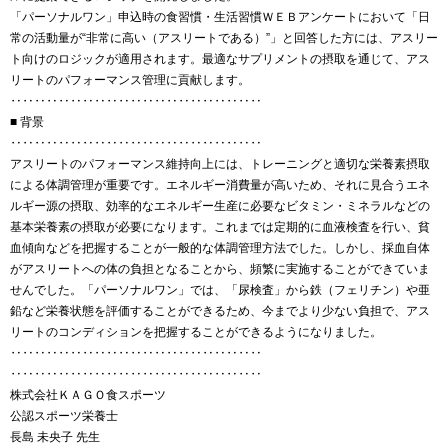
「パーソナルワン」申込時の食習慣・生活習慣ＷＥＢアンケートにおいて「日
常の活動量が“非常に高い（アスリートである）”」と回答した方には、アスリー
ト向けのロジックが適用されます。最適なサプリメントの摂取を通じて、アス
リートのパフォーマンス管理に貢献します。
‥‥‥‥‥‥‥‥‥‥‥‥‥‥‥‥‥‥‥‥‥
■ 背景
‥‥‥‥‥‥‥‥‥‥‥‥‥‥‥‥‥‥‥‥‥
アスリートのパフォーマンス維持向上には、トレーニングと適切な栄養素摂取
による体調管理が重要です。エネルギー消費量が高いため、それに見合うエネ
ルギー源の摂取、効率的なエネルギー生産に必要なビタミン・ミネラルなどの
基本栄養素の摂取が必要になります。これまでは定期的に血液検査を行い、貧
血傾向などを把握することが一般的な体調管理方法でした。しかし、採血自体
がアスリートへの体の負担となることから、頻繁に実施することができていま
せんでした。「パーソナルワン」では、「尿検査」から鉄（フェリチン）や亜
鉛など栄養状態を評価することができるため、今までより少ない負担で、アス
リートのコンディションを把握することができるようになりました。
‥‥‥‥‥‥‥‥‥‥‥‥‥‥‥‥‥‥‥‥‥
‥‥‥‥‥‥‥‥‥‥‥‥‥‥‥‥‥‥‥‥‥
株式会社ＫＡＧＯ食スポーツ
公認スポーツ栄養士
長島 未央子 先生