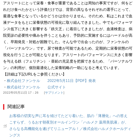
アスリートにとって栄養・食事が重要であることは周知の事実ですが、何をど
れだけ食べたかという評価だけでは、背景の異なるそれぞれの選手にとって、
最適な食事となっているかどうかは分かりません。そのため、私はこれまで血
液データをもとに栄養状態の可視化に取り組んできました。中でもパフォーマ
ンス低下に大きく影響する「鉄欠乏」に着目してきましたが、血液検査は、病
院受診の必要性や痛みを伴うこともあり、予防的に実施するにはハードルが高
く、早期発見・対処が困難でした。そんな中で出会ったのが、ファンケルの
「パーソナルワン」です。尿で検査が可能であるため、定期的に栄養状態の可
視化を行うことが可能となります。アスリートのパフォーマンスに大きく影響
を与える鉄（フェリチン）・亜鉛の充足度を把握できるため、「パーソナルワ
ン」の利用が、個別最適化した栄養戦略の一助になると考えています。
【詳細は下記URLをご参照ください】
・
株式会社ファンケル 2022年5月11日【PDF】発表
・
株式会社ファンケル 公式サイト
2022年05月11日 17：26
サプリメント
関連記事
お客様の切実な声に耳を傾けてたどり着いた、肌の「薄層化」への答え
こすらず、うるおす朝夜別オールインワン「ハルメク 薬用美肌液」が、
さらなる高機能化を遂げてリニューアル！／株式会社ハルメクホールディ
ングス