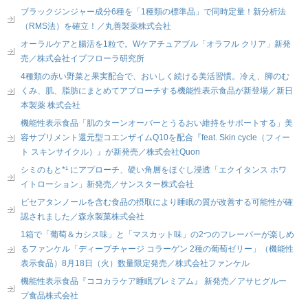
ブラックジンジャー成分6種を「1種類の標準品」で同時定量！新分析法
（RMS法）を確立！／丸善製薬株式会社
オーラルケアと腸活を1粒で。Wケアチュアブル「オラフル クリア」新発
売／株式会社イブフローラ研究所
4種類の赤い野菜と果実配合で、おいしく続ける美活習慣。冷え、脚のむ
くみ、肌、脂肪にまとめてアプローチする機能性表示食品が新登場／新日
本製薬 株式会社
機能性表示食品「肌のターンオーバーとうるおい維持をサポートする」美
容サプリメント還元型コエンザイムQ10を配合『feat. Skin cycle（フィー
ト スキンサイクル）』が新発売／株式会社Quon
シミのもと*¹ にアプローチ、硬い角層をほぐし浸透「エクイタンス ホワ
イトローション」新発売／サンスター株式会社
ピセアタンノールを含む食品の摂取により睡眠の質が改善する可能性が確
認されました／森永製菓株式会社
1箱で「葡萄＆カシス味」と「マスカット味」の2つのフレーバーが楽しめ
るファンケル「ディープチャージ コラーゲン 2種の葡萄ゼリー」（機能性
表示食品）8月18日（火）数量限定発売／株式会社ファンケル
機能性表示食品『ココカラケア睡眠プレミアム』 新発売／アサヒグルー
プ食品株式会社