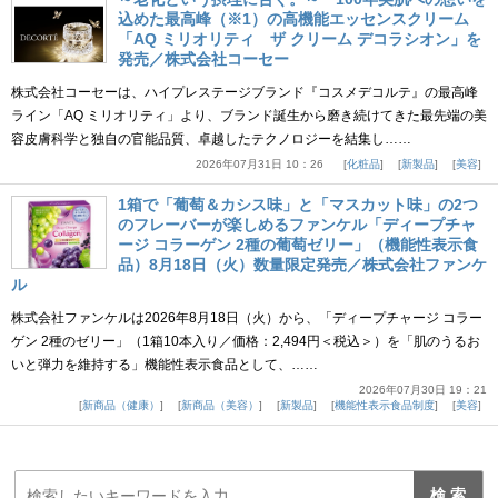
込めた最高峰（※1）の高機能エッセンスクリーム
「AQ ミリオリティ ザ クリーム デコラシオン」を
発売／株式会社コーセー
株式会社コーセーは、ハイプレステージブランド『コスメデコルテ』の最高峰
ライン「AQ ミリオリティ」より、ブランド誕生から磨き続けてきた最先端の美
容皮膚科学と独自の官能品質、卓越したテクノロジーを結集し……
2026年07月31日 10：26
化粧品
新製品
美容
1箱で「葡萄＆カシス味」と「マスカット味」の2つ
のフレーバーが楽しめるファンケル「ディープチャ
ージ コラーゲン 2種の葡萄ゼリー」（機能性表示食
品）8月18日（火）数量限定発売／株式会社ファンケ
ル
株式会社ファンケルは2026年8月18日（火）から、「ディープチャージ コラー
ゲン 2種のゼリー」（1箱10本入り／価格：2,494円＜税込＞）を「肌のうるお
いと弾力を維持する」機能性表示食品として、……
2026年07月30日 19：21
新商品（健康）
新商品（美容）
新製品
機能性表示食品制度
美容