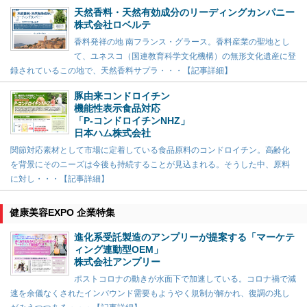
天然香料・天然有効成分のリーディングカンパニー
株式会社ロベルテ
香料発祥の地 南フランス・グラース。香料産業の聖地とし
て、ユネスコ（国連教育科学文化機構）の無形文化遺産に登
録されているこの地で、天然香料サプラ・・・【記事詳細】
豚由来コンドロイチン
機能性表示食品対応
「P-コンドロイチンNHZ」
日本ハム株式会社
関節対応素材として市場に定着している食品原料のコンドロイチン。高齢化
を背景にそのニーズは今後も持続することが見込まれる。そうした中、原料
に対し・・・【記事詳細】
健康美容EXPO 企業特集
進化系受託製造のアンプリーが提案する「マーケテ
ィング連動型OEM」
株式会社アンプリー
ポストコロナの動きが水面下で加速している。コロナ禍で減
速を余儀なくされたインバウンド需要もようやく規制が解かれ、復調の兆し