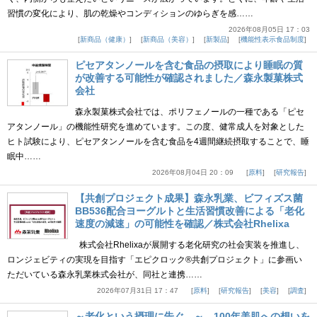
習慣の変化により、肌の乾燥やコンディションのゆらぎを感……
2026年08月05日 17：03
新商品（健康）
新商品（美容）
新製品
機能性表示食品制度
ピセアタンノールを含む食品の摂取により睡眠の質
が改善する可能性が確認されました／森永製菓株式
会社
森永製菓株式会社では、ポリフェノールの一種である「ピセ
アタンノール」の機能性研究を進めています。この度、健常成人を対象とした
ヒト試験により、ピセアタンノールを含む食品を4週間継続摂取することで、睡
眠中……
2026年08月04日 20：09
原料
研究報告
【共創プロジェクト成果】森永乳業、ビフィズス菌
BB536配合ヨーグルトと生活習慣改善による「老化
速度の減速」の可能性を確認／株式会社Rhelixa
株式会社Rhelixaが展開する老化研究の社会実装を推進し、
ロンジェビティの実現を目指す「エピクロック®共創プロジェクト」に参画い
ただいている森永乳業株式会社が、同社と連携……
2026年07月31日 17：47
原料
研究報告
美容
調査
～老化という摂理に告ぐ。～ 100年美肌への想いを