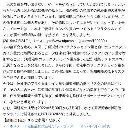
「人の名前を思い出せない」や「何をやろうとしていたか忘れてしまう」とい
った記憶力に関わる認知機能の低下は、脳の特定の領域での神経細胞の新生が
関係していると考えられています。認知機能は年齢とともに低下しますが、こ
の低下速度には個人差があり、その原因についてはまだ明らかになっていませ
ん。メナードは、これまで炎症性タンパク質の一つである「フラクタルカイ
ン」が脳の神経細胞の新生を妨げることを発見しました。
(2019年7月24日リリース https://www.atpress.ne.jp/news/189239 )
その後研究を進め、今回、(1)唾液中のフラクタルカイン量と血中のフラクタル
カイン量には相関があること、(2)加齢に伴い唾液中のフラクタルカイン量が増
加すること、(3)唾液中のフラクタルカイン量が多いと認知機能テストのスコア
が悪くなることを発見しました。さらに今回、唾液中のフラクタルカイン量を
測定する技術を開発しました。この測定技術によって、認知機能の低下リスク
を予測できると期待しています。
今後は、唾液中のフラクタルカイン量や認知機能の低下リスクの結果に応じ
て、その人に合った生活習慣の見直しや健康食品などの提案を行うことで、加
齢に伴う認知機能の低下を防ぎ、健康寿命を延ばすサポートサービスにつなげ
ていきたいと考えています。
なお、同研究の成果は2022年6月30日から7月3日にかけて宜野湾市(沖縄)他・
オンラインで開催されたNEURO2022にて発表しました。
【詳細は下記URLをご参照ください】
・
日本メナード化粧品株式会社/アットプレス 2022年7月7日発表