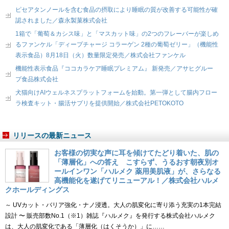
ピセアタンノールを含む食品の摂取により睡眠の質が改善する可能性が確
認されました／森永製菓株式会社
1箱で「葡萄＆カシス味」と「マスカット味」の2つのフレーバーが楽しめ
るファンケル「ディープチャージ コラーゲン 2種の葡萄ゼリー」（機能性
表示食品）8月18日（火）数量限定発売／株式会社ファンケル
機能性表示食品『ココカラケア睡眠プレミアム』 新発売／アサヒグルー
プ食品株式会社
犬猫向けAIウェルネスプラットフォームを始動。第一弾として腸内フロー
ラ検査キット・腸活サプリを提供開始／株式会社PETOKOTO
リリースの最新ニュース
お客様の切実な声に耳を傾けてたどり着いた、肌の
「薄層化」への答え こすらず、うるおす朝夜別オ
ールインワン「ハルメク 薬用美肌液」が、さらなる
高機能化を遂げてリニューアル！／株式会社ハルメ
クホールディングス
～ UVカット・バリア強化・ナノ浸透。大人の肌変化に寄り添う充実の1本完結
設計 〜 販売部数No.1（※1）雑誌『ハルメク』を発行する株式会社ハルメク
は、大人の肌変化である「薄層化（はくそうか）」に……