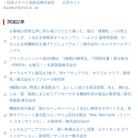
・
日本メナード化粧品株式会社 公式サイト
2022年07月07日 18：49
関連記事
お客様の切実な声に耳を傾けてたどり着いた、肌の「薄層化」への答え
こすらず、うるおす朝夜別オールインワン「ハルメク 薬用美肌液」が、
さらなる高機能化を遂げてリニューアル！／株式会社ハルメクホールディ
ングス
ブラックジンジャー成分6種を「1種類の標準品」で同時定量！新分析法
（RMS法）を確立！／丸善製薬株式会社
オーラルケアと腸活を1粒で。Wケアチュアブル「オラフル クリア」新発
売／株式会社イブフローラ研究所
4種類の赤い野菜と果実配合で、おいしく続ける美活習慣。冷え、脚のむ
くみ、肌、脂肪にまとめてアプローチする機能性表示食品が新登場／新日
本製薬 株式会社
機能性表示食品「肌のターンオーバーとうるおい維持をサポートする」美
容サプリメント還元型コエンザイムQ10を配合『feat. Skin cycle（フィー
ト スキンサイクル）』が新発売／株式会社Quon
シミのもと*¹ にアプローチ、硬い角層をほぐし浸透「エクイタンス ホワ
イトローション」新発売／サンスター株式会社