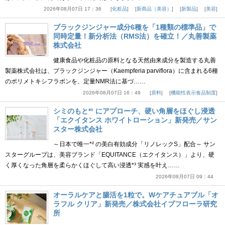
2026年08月07日 17：36
化粧品
新商品（美容）
新製品
美容
ブラックジンジャー成分6種を「1種類の標準品」で
同時定量！新分析法（RMS法）を確立！／丸善製薬
株式会社
健康食品や化粧品の原料となる天然由来成分を製造する丸善
製薬株式会社は、ブラックジンジャー（Kaempferia parviflora）に含まれる6種
のポリメトキシフラボンを、定量NMR法に基づ……
2026年08月07日 16：49
原料
機能性表示食品制度
シミのもと*¹ にアプローチ、硬い角層をほぐし浸透
「エクイタンス ホワイトローション」新発売／サン
スター株式会社
～日本で唯一*² の美白有効成分「リノレックS」配合～ サン
スターグループは、美容ブランド「EQUITANCE（エクイタンス）」より、硬
く厚くなった角層を柔らかくほぐして高い浸透*³ 実感を叶え……
2026年08月07日 09：44
オーラルケアと腸活を1粒で。Wケアチュアブル「オ
ラフル クリア」新発売／株式会社イブフローラ研究
所