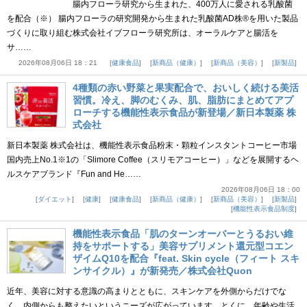
腸内フローラ研究から生まれた、400万人に愛される乳酸菌
を配合（※） 腸内フローラの研究開発から生まれた乳酸菌AD株®を用いた製品
づくりに取り組む株式会社イブフローラ研究所は、オーラルケアと腸活を
サ……
2026年08月06日 18：21
健康食品
新商品（健康）
新商品（美容）
新製品
4種類の赤い野菜と果実配合で、おいしく続ける美活
習慣。冷え、脚のむくみ、肌、脂肪にまとめてアプ
ローチする機能性表示食品が新登場／新日本製薬 株
式会社
新日本製薬 株式会社は、機能性表示食品粉末・顆粒インスタントコーヒー市場
国内売上No.1※1の「Slimore Coffee（スリモアコーヒー）」などを展開するヘ
ルスケアブランド『Fun and He……
2026年08月06日 18：00
ダイエット
健康
健康食品
新商品（健康）
新商品（美容）
新製品
機能性表示食品制度
機能性表示食品「肌のターンオーバーとうるおい維
持をサポートする」美容サプリメント還元型コエン
ザイムQ10を配合『feat. Skin cycle（フィート スキ
ンサイクル）』が新発売／株式会社Quon
近年、美容に対する意識の高まりとともに、スキンケアを外側からだけでな
く、内側からも整えたいというニーズが広がっています。とくに、年齢や生活