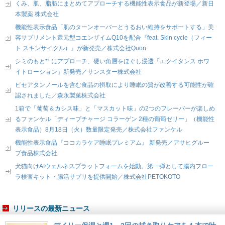
くみ、肌、脂肪にまとめてアプローチする機能性表示食品が新登場／新日
本製薬 株式会社
機能性表示食品「肌のターンオーバーとうるおい維持をサポートする」美
容サプリメント還元型コエンザイムQ10を配合『feat. Skin cycle（フィー
ト スキンサイクル）』が新発売／株式会社Quon
シミのもと*¹ にアプローチ、硬い角層をほぐし浸透「エクイタンス ホワ
イトローション」新発売／サンスター株式会社
ピセアタンノールを含む食品の摂取により睡眠の質が改善する可能性が確
認されました／森永製菓株式会社
1箱で「葡萄＆カシス味」と「マスカット味」の2つのフレーバーが楽しめ
るファンケル「ディープチャージ コラーゲン 2種の葡萄ゼリー」（機能性
表示食品）8月18日（火）数量限定発売／株式会社ファンケル
機能性表示食品『ココカラケア睡眠プレミアム』 新発売／アサヒグルー
プ食品株式会社
犬猫向けAIウェルネスプラットフォームを始動。第一弾として腸内フロー
ラ検査キット・腸活サプリを提供開始／株式会社PETOKOTO
リリースの最新ニュース