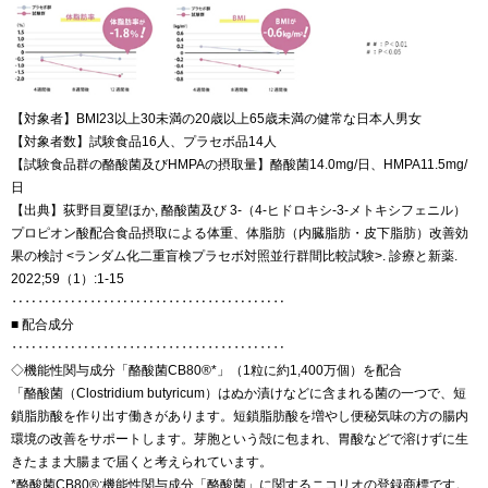
【対象者】BMI23以上30未満の20歳以上65歳未満の健常な日本人男女
【対象者数】試験食品16人、プラセボ品14人
【試験食品群の酪酸菌及びHMPAの摂取量】酪酸菌14.0mg/日、HMPA11.5mg/
日
【出典】荻野目夏望ほか, 酪酸菌及び 3-（4-ヒドロキシ-3-メトキシフェニル）
プロピオン酸配合食品摂取による体重、体脂肪（内臓脂肪・皮下脂肪）改善効
果の検討 <ランダム化二重盲検プラセボ対照並行群間比較試験>. 診療と新薬.
2022;59（1）:1-15
‥‥‥‥‥‥‥‥‥‥‥‥‥‥‥‥‥‥‥‥‥
■ 配合成分
‥‥‥‥‥‥‥‥‥‥‥‥‥‥‥‥‥‥‥‥‥
◇機能性関与成分「酪酸菌CB80®*」（1粒に約1,400万個）を配合
「酪酸菌（Clostridium butyricum）はぬか漬けなどに含まれる菌の一つで、短
鎖脂肪酸を作り出す働きがあります。短鎖脂肪酸を増やし便秘気味の方の腸内
環境の改善をサポートします。芽胞という殻に包まれ、胃酸などで溶けずに生
きたまま大腸まで届くと考えられています。
*酪酸菌CB80®:機能性関与成分「酪酸菌」に関するニコリオの登録商標です。