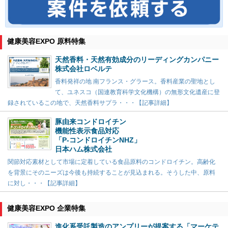
健康美容EXPO 原料特集
天然香料・天然有効成分のリーディングカンパニー
株式会社ロベルテ
香料発祥の地 南フランス・グラース。香料産業の聖地とし
て、ユネスコ（国連教育科学文化機構）の無形文化遺産に登
録されているこの地で、天然香料サプラ・・・【記事詳細】
豚由来コンドロイチン
機能性表示食品対応
「P-コンドロイチンNHZ」
日本ハム株式会社
関節対応素材として市場に定着している食品原料のコンドロイチン。高齢化
を背景にそのニーズは今後も持続することが見込まれる。そうした中、原料
に対し・・・【記事詳細】
健康美容EXPO 企業特集
進化系受託製造のアンプリーが提案する「マーケテ