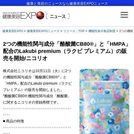
健康と美容のニュースなら健康美容EXPOニュース
健康美容EXPO
健康美容EXPOニュース
リリース：TOP
機能性表示食品制度
2つの機能
2つの機能性関与成分「酪酸菌CB80®」と「HMPA」
配合のLakubi premium（ラクビ プレミアム）の販
売を開始/ニコリオ
株式会社ニコリオは10月11日（火）に2つ
の機能性関与成分「酪酸菌CB80®*」と
「HMPA」配合のLakubi premium（ラクビ
プレミアム）の販売を開始しました。
*酪酸菌CB80®:機能性関与成分「酪酸菌」
に関するニコリオの登録商標です。
‥‥‥‥‥‥‥‥‥‥‥‥‥‥‥‥‥‥‥
‥‥
■ 商品の特徴
‥‥‥‥‥‥‥‥‥‥‥‥‥‥‥‥‥‥‥
‥‥