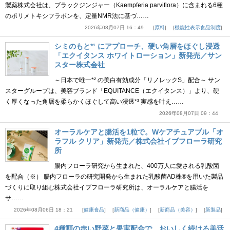
製薬株式会社は、ブラックジンジャー（Kaempferia parviflora）に含まれる6種
のポリメトキシフラボンを、定量NMR法に基づ……
2026年08月07日 16：49
原料
機能性表示食品制度
シミのもと*¹ にアプローチ、硬い角層をほぐし浸透
「エクイタンス ホワイトローション」新発売／サン
スター株式会社
～日本で唯一*² の美白有効成分「リノレックS」配合～ サン
スターグループは、美容ブランド「EQUITANCE（エクイタンス）」より、硬
く厚くなった角層を柔らかくほぐして高い浸透*³ 実感を叶え……
2026年08月07日 09：44
オーラルケアと腸活を1粒で。Wケアチュアブル「オ
ラフル クリア」新発売／株式会社イブフローラ研究
所
腸内フローラ研究から生まれた、400万人に愛される乳酸菌
を配合（※） 腸内フローラの研究開発から生まれた乳酸菌AD株®を用いた製品
づくりに取り組む株式会社イブフローラ研究所は、オーラルケアと腸活を
サ……
2026年08月06日 18：21
健康食品
新商品（健康）
新商品（美容）
新製品
4種類の赤い野菜と果実配合で、おいしく続ける美活