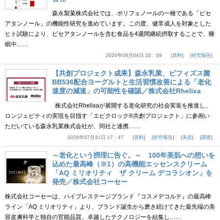
森永製菓株式会社では、ポリフェノールの一種である「ピセ
アタンノール」の機能性研究を進めています。この度、健常成人を対象とした
ヒト試験により、ピセアタンノールを含む食品を4週間継続摂取することで、睡
眠中……
2026年08月04日 20：09
原料
研究報告
【共創プロジェクト成果】森永乳業、ビフィズス菌
BB536配合ヨーグルトと生活習慣改善による「老化
速度の減速」の可能性を確認／株式会社Rhelixa
株式会社Rhelixaが展開する老化研究の社会実装を推進し、
ロンジェビティの実現を目指す「エピクロック®共創プロジェクト」に参画い
ただいている森永乳業株式会社が、同社と連携……
2026年07月31日 17：47
原料
研究報告
美容
調査
～老化という摂理に告ぐ。～ 100年美肌への想いを
込めた最高峰（※1）の高機能エッセンスクリーム
「AQ ミリオリティ ザ クリーム デコラシオン」を
発売／株式会社コーセー
株式会社コーセーは、ハイプレステージブランド『コスメデコルテ』の最高峰
ライン「AQ ミリオリティ」より、ブランド誕生から磨き続けてきた最先端の美
容皮膚科学と独自の官能品質、卓越したテクノロジーを結集し……