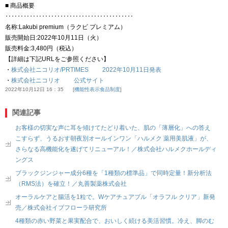
■ 商品概要
‥‥‥‥‥‥‥‥‥‥‥‥‥‥‥‥‥‥‥‥‥
名称:Lakubi premium（ラクビ プレミアム）
販売開始日:2022年10月11日（火）
販売料金:3,480円（税込）
【詳細は下記URLをご参照ください】
・
株式会社ニコリオ/PRTIMES 2022年10月11日発表
・
株式会社ニコリオ 公式サイト
2022年10月12日 16：35
機能性表示食品制度
関連記事
お客様の切実な声に耳を傾けてたどり着いた、肌の「薄層化」への答え
こすらず、うるおす朝夜別オールインワン「ハルメク 薬用美肌液」が、
さらなる高機能化を遂げてリニューアル！／株式会社ハルメクホールディ
ングス
ブラックジンジャー成分6種を「1種類の標準品」で同時定量！新分析法
（RMS法）を確立！／丸善製薬株式会社
オーラルケアと腸活を1粒で。Wケアチュアブル「オラフル クリア」新発
売／株式会社イブフローラ研究所
4種類の赤い野菜と果実配合で、おいしく続ける美活習慣。冷え、脚のむ