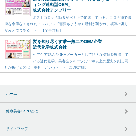
ィング連動型OEM」
株式会社アンプリー
ポストコロナの動きが水面下で加速している。コロナ禍で減
速を余儀なくされたインバウンド需要もようやく規制が解かれ、復調の兆し
がみえつつある・・・【記事詳細】
髪を知り尽くす唯一無二のOEM企業
近代化学株式会社
ヘアケア製品のOEMメーカーとして絶大な信頼を獲得して
いる近代化学。美容室をルーツに90年以上の歴史を刻む同
社が掲げるのは「幸せ」という・・・【記事詳細】
ホーム
健康美容EXPOとは
サイトマップ