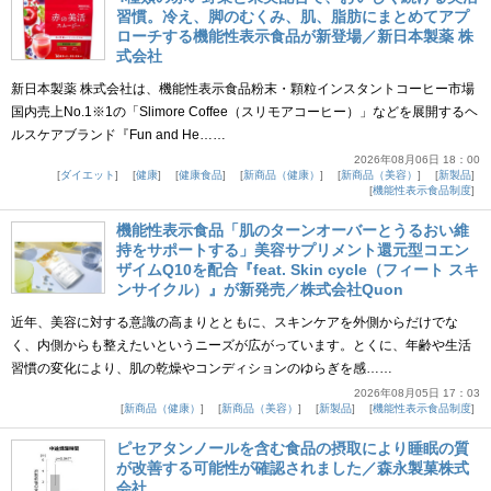
習慣。冷え、脚のむくみ、肌、脂肪にまとめてアプ
ローチする機能性表示食品が新登場／新日本製薬 株
式会社
新日本製薬 株式会社は、機能性表示食品粉末・顆粒インスタントコーヒー市場
国内売上No.1※1の「Slimore Coffee（スリモアコーヒー）」などを展開するヘ
ルスケアブランド『Fun and He……
2026年08月06日 18：00
ダイエット
健康
健康食品
新商品（健康）
新商品（美容）
新製品
機能性表示食品制度
機能性表示食品「肌のターンオーバーとうるおい維
持をサポートする」美容サプリメント還元型コエン
ザイムQ10を配合『feat. Skin cycle（フィート スキ
ンサイクル）』が新発売／株式会社Quon
近年、美容に対する意識の高まりとともに、スキンケアを外側からだけでな
く、内側からも整えたいというニーズが広がっています。とくに、年齢や生活
習慣の変化により、肌の乾燥やコンディションのゆらぎを感……
2026年08月05日 17：03
新商品（健康）
新商品（美容）
新製品
機能性表示食品制度
ピセアタンノールを含む食品の摂取により睡眠の質
が改善する可能性が確認されました／森永製菓株式
会社