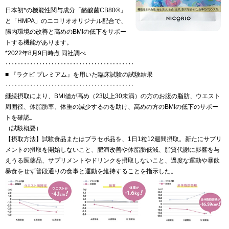
日本初*の機能性関与成分「酪酸菌CB80®」
と「HMPA」のニコリオオリジナル配合で、
腸内環境の改善と高めのBMIの低下をサポー
トする機能があります。
*2022年8月9日時点 同社調べ
‥‥‥‥‥‥‥‥‥‥‥‥‥‥‥‥‥‥‥‥‥
■ 『ラクビ プレミアム』を用いた臨床試験の試験結果
‥‥‥‥‥‥‥‥‥‥‥‥‥‥‥‥‥‥‥‥‥
継続摂取により、BMI値が高め（23以上30未満）の方のお腹の脂肪、ウエスト
周囲径、体脂肪率、体重の減少するのを助け、高めの方のBMIの低下のサポー
トを確認。
（試験概要）
【摂取方法】試験食品またはプラセボ品を、1日1粒12週間摂取。新たにサプリ
メントの摂取を開始しないこと、肥満改善や体脂肪低減、脂質代謝に影響を与
えうる医薬品、サプリメントやドリンクを摂取しないこと、過度な運動や暴飲
暴食をせず普段通りの食事と運動を維持することを指示した。