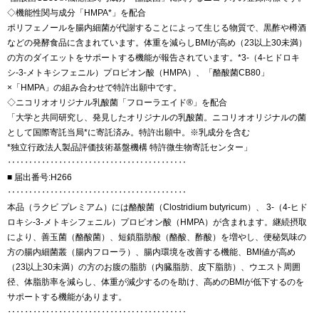
◇機能性関与成分「HMPA*」を配合
ポリフェノールを腸内細菌が代謝することによって生じる物質で、黒酢や樽酒
などの発酵食品に含まれています。体重を減らしBMIが高め（23以上30未満）
の方のダイエットをサポートする機能が報告されています。*3-（4-ヒドロキ
シ-3-メトキシフェニル）プロピオン酸（HMPA）、「酪酸菌CB80」
×「HMPA」の組み合わせで特許出願中です。
◇ニコリオオリジナル乳酸菌「フローラエイド®」を配合
「大学と共同研究し、発見したオリジナルの乳酸菌。ニコリオオリジナルの菌
として国際寄託当局*に寄託済み。特許出願中。※乳成分を含む
*独立行政法人製品評価技術基盤機構 特許微生物寄託センター」
‥‥‥‥‥‥‥‥‥‥‥‥‥‥‥‥‥‥‥‥‥
■ 届出番号:H266
‥‥‥‥‥‥‥‥‥‥‥‥‥‥‥‥‥‥‥‥‥
本品（ラクビ プレミアム）には酪酸菌（Clostridium butyricum）、 3-（4-ヒド
ロキシ-3-メトキシフェニル）プロピオン酸（HMPA）が含まれます。継続摂取
により、善玉菌（酪酸菌）、短鎖脂肪酸（酪酸、酢酸）を増やし、便秘気味の
方の腸内細菌叢（腸内フローラ）、腸内環境を改善する機能、BMI値が高め
（23以上30未満）の方のお腹の脂肪（内臓脂肪、皮下脂肪）、ウエスト周囲
径、体脂肪率を減らし、体重が減少するのを助け、高めのBMIが低下するのを
サポートする機能があります。
‥‥‥‥‥‥‥‥‥‥‥‥‥‥‥‥‥‥‥‥‥