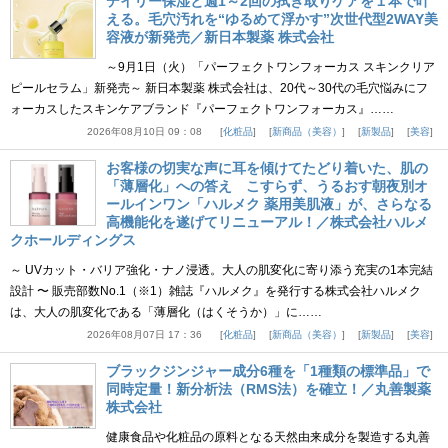
デイリー保湿と週1～2回の拭き取りケアを１本で叶
える。毛穴汚れを“ゆるめて浮かす”次世代型2WAY美
容液が新発売／新日本製薬 株式会社
～9月1日（火）「パーフェクトワンフォーカス スキンクリア
ピールセラム」新発売～ 新日本製薬 株式会社は、20代～30代の毛穴悩みにフ
ォーカスしたスキンケアブランド『パーフェクトワンフォーカス』……
2026年08月10日 09：08
化粧品
新商品（美容）
新製品
美容
お客様の切実な声に耳を傾けてたどり着いた、肌の
「薄層化」への答え こすらず、うるおす朝夜別オ
ールインワン「ハルメク 薬用美肌液」が、さらなる
高機能化を遂げてリニューアル！／株式会社ハルメ
クホールディングス
～ UVカット・バリア強化・ナノ浸透。大人の肌変化に寄り添う充実の1本完結
設計 〜 販売部数No.1（※1）雑誌『ハルメク』を発行する株式会社ハルメク
は、大人の肌変化である「薄層化（はくそうか）」に……
2026年08月07日 17：36
化粧品
新商品（美容）
新製品
美容
ブラックジンジャー成分6種を「1種類の標準品」で
同時定量！新分析法（RMS法）を確立！／丸善製薬
株式会社
健康食品や化粧品の原料となる天然由来成分を製造する丸善