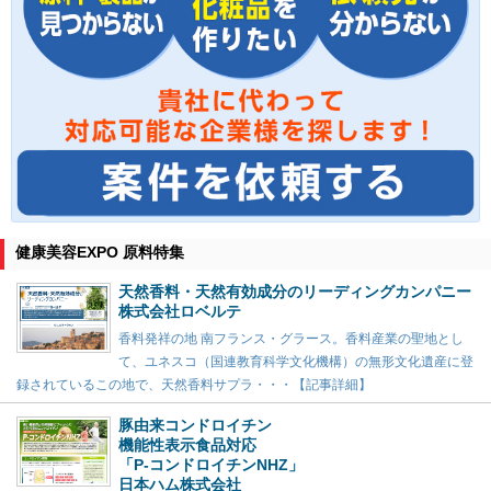
健康美容EXPO 原料特集
天然香料・天然有効成分のリーディングカンパニー
株式会社ロベルテ
香料発祥の地 南フランス・グラース。香料産業の聖地とし
て、ユネスコ（国連教育科学文化機構）の無形文化遺産に登
録されているこの地で、天然香料サプラ・・・【記事詳細】
豚由来コンドロイチン
機能性表示食品対応
「P-コンドロイチンNHZ」
日本ハム株式会社