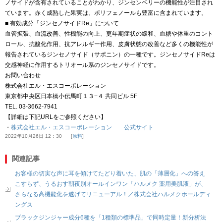
ノサイドが含有されていることがわかり、ジンセンベリーの機能性が注目され
ています。赤く成熟した果実は、ポリフェノールも豊富に含まれています。
■ 有効成分「ジンセノサイドRe」について
血管拡張、血流改善、性機能の向上、更年期症状の緩和、血糖や体重のコント
ロール、抗酸化作用、抗アレルギー作用、皮膚状態の改善など多くの機能性が
報告されているジンセノサイド（サポニン）の一種です。ジンセノサイドReは
交感神経に作用するトリオール系のジンセノサイドです。
お問い合わせ
株式会社エル・エスコーポレーション
東京都中央区日本橋小伝馬町１３−４ 共同ビル 5F
TEL. 03-3662-7941
【詳細は下記URLをご参照ください】
・
株式会社エル・エスコーポレーション 公式サイト
2022年10月26日 12：30
原料
関連記事
お客様の切実な声に耳を傾けてたどり着いた、肌の「薄層化」への答え
こすらず、うるおす朝夜別オールインワン「ハルメク 薬用美肌液」が、
さらなる高機能化を遂げてリニューアル！／株式会社ハルメクホールディ
ングス
ブラックジンジャー成分6種を「1種類の標準品」で同時定量！新分析法