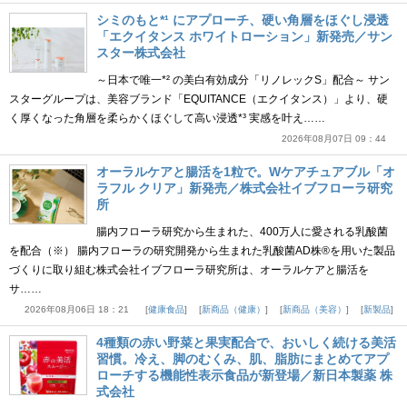
シミのもと*¹ にアプローチ、硬い角層をほぐし浸透
「エクイタンス ホワイトローション」新発売／サン
スター株式会社
～日本で唯一*² の美白有効成分「リノレックS」配合～ サン
スターグループは、美容ブランド「EQUITANCE（エクイタンス）」より、硬
く厚くなった角層を柔らかくほぐして高い浸透*³ 実感を叶え……
2026年08月07日 09：44
オーラルケアと腸活を1粒で。Wケアチュアブル「オ
ラフル クリア」新発売／株式会社イブフローラ研究
所
腸内フローラ研究から生まれた、400万人に愛される乳酸菌
を配合（※） 腸内フローラの研究開発から生まれた乳酸菌AD株®を用いた製品
づくりに取り組む株式会社イブフローラ研究所は、オーラルケアと腸活を
サ……
2026年08月06日 18：21
健康食品
新商品（健康）
新商品（美容）
新製品
4種類の赤い野菜と果実配合で、おいしく続ける美活
習慣。冷え、脚のむくみ、肌、脂肪にまとめてアプ
ローチする機能性表示食品が新登場／新日本製薬 株
式会社