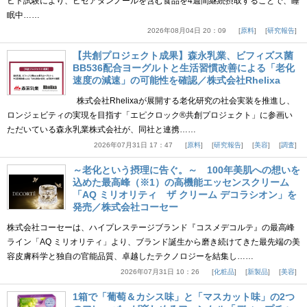
ヒト試験により、ピセアタンノールを含む食品を4週間継続摂取することで、睡
眠中……
2026年08月04日 20：09
原料
研究報告
【共創プロジェクト成果】森永乳業、ビフィズス菌
BB536配合ヨーグルトと生活習慣改善による「老化
速度の減速」の可能性を確認／株式会社Rhelixa
株式会社Rhelixaが展開する老化研究の社会実装を推進し、
ロンジェビティの実現を目指す「エピクロック®共創プロジェクト」に参画い
ただいている森永乳業株式会社が、同社と連携……
2026年07月31日 17：47
原料
研究報告
美容
調査
～老化という摂理に告ぐ。～ 100年美肌への想いを
込めた最高峰（※1）の高機能エッセンスクリーム
「AQ ミリオリティ ザ クリーム デコラシオン」を
発売／株式会社コーセー
株式会社コーセーは、ハイプレステージブランド『コスメデコルテ』の最高峰
ライン「AQ ミリオリティ」より、ブランド誕生から磨き続けてきた最先端の美
容皮膚科学と独自の官能品質、卓越したテクノロジーを結集し……
2026年07月31日 10：26
化粧品
新製品
美容
1箱で「葡萄＆カシス味」と「マスカット味」の2つ