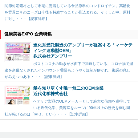
関節対応素材として市場に定着している食品原料のコンドロイチン。高齢化
を背景にそのニーズは今後も持続することが見込まれる。そうした中、原料
に対し・・・【記事詳細】
健康美容EXPO 企業特集
進化系受託製造のアンプリーが提案する「マーケテ
ィング連動型OEM」
株式会社アンプリー
ポストコロナの動きが水面下で加速している。コロナ禍で減
速を余儀なくされたインバウンド需要もようやく規制が解かれ、復調の兆し
がみえつつある・・・【記事詳細】
髪を知り尽くす唯一無二のOEM企業
近代化学株式会社
ヘアケア製品のOEMメーカーとして絶大な信頼を獲得して
いる近代化学。美容室をルーツに90年以上の歴史を刻む同
社が掲げるのは「幸せ」という・・・【記事詳細】