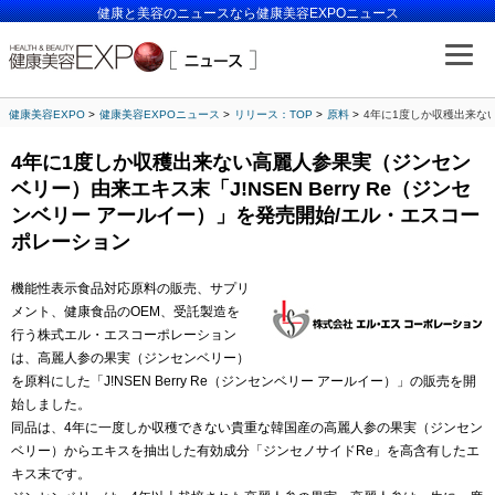
健康と美容のニュースなら健康美容EXPOニュース
健康美容EXPO
健康美容EXPOニュース
リリース：TOP
原料
4年に1度しか収穫出来ない
4年に1度しか収穫出来ない高麗人参果実（ジンセン
ベリー）由来エキス末「J!NSEN Berry Re（ジンセ
ンベリー アールイー）」を発売開始/エル・エスコー
ポレーション
機能性表示食品対応原料の販売、サプリ
メント、健康食品のOEM、受託製造を
行う株式エル・エスコーポレーション
は、高麗人参の果実（ジンセンベリー）
を原料にした「J!NSEN Berry Re（ジンセンベリー アールイー）」の販売を開
始しました。
同品は、4年に一度しか収穫できない貴重な韓国産の高麗人参の果実（ジンセン
ベリー）からエキスを抽出した有効成分「ジンセノサイドRe」を高含有したエ
キス末です。