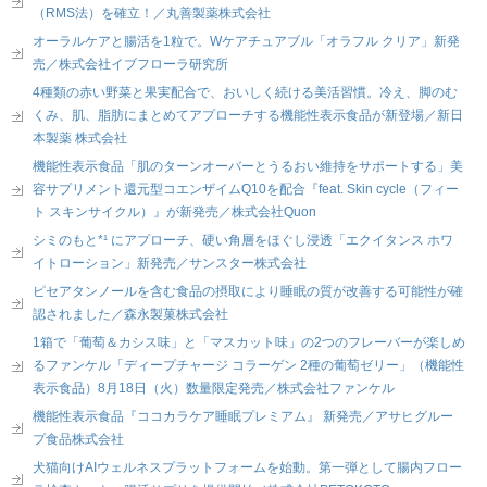
（RMS法）を確立！／丸善製薬株式会社
オーラルケアと腸活を1粒で。Wケアチュアブル「オラフル クリア」新発
売／株式会社イブフローラ研究所
4種類の赤い野菜と果実配合で、おいしく続ける美活習慣。冷え、脚のむ
くみ、肌、脂肪にまとめてアプローチする機能性表示食品が新登場／新日
本製薬 株式会社
機能性表示食品「肌のターンオーバーとうるおい維持をサポートする」美
容サプリメント還元型コエンザイムQ10を配合『feat. Skin cycle（フィー
ト スキンサイクル）』が新発売／株式会社Quon
シミのもと*¹ にアプローチ、硬い角層をほぐし浸透「エクイタンス ホワ
イトローション」新発売／サンスター株式会社
ピセアタンノールを含む食品の摂取により睡眠の質が改善する可能性が確
認されました／森永製菓株式会社
1箱で「葡萄＆カシス味」と「マスカット味」の2つのフレーバーが楽しめ
るファンケル「ディープチャージ コラーゲン 2種の葡萄ゼリー」（機能性
表示食品）8月18日（火）数量限定発売／株式会社ファンケル
機能性表示食品『ココカラケア睡眠プレミアム』 新発売／アサヒグルー
プ食品株式会社
犬猫向けAIウェルネスプラットフォームを始動。第一弾として腸内フロー