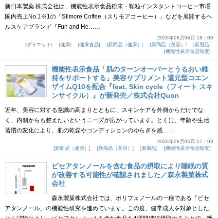
新日本製薬 株式会社は、機能性表示食品粉末・顆粒インスタントコーヒー市場
国内売上No.1※1の「Slimore Coffee（スリモアコーヒー）」などを展開するヘ
ルスケアブランド『Fun and He……
2026年08月06日 18：00
ダイエット
健康
健康食品
新商品（健康）
新商品（美容）
新製品
機能性表示食品制度
機能性表示食品「肌のターンオーバーとうるおい維
持をサポートする」美容サプリメント還元型コエン
ザイムQ10を配合『feat. Skin cycle（フィート スキ
ンサイクル）』が新発売／株式会社Quon
近年、美容に対する意識の高まりとともに、スキンケアを外側からだけでな
く、内側からも整えたいというニーズが広がっています。とくに、年齢や生活
習慣の変化により、肌の乾燥やコンディションのゆらぎを感……
2026年08月05日 17：03
新商品（健康）
新商品（美容）
新製品
機能性表示食品制度
ピセアタンノールを含む食品の摂取により睡眠の質
が改善する可能性が確認されました／森永製菓株式
会社
森永製菓株式会社では、ポリフェノールの一種である「ピセ
アタンノール」の機能性研究を進めています。この度、健常成人を対象とした