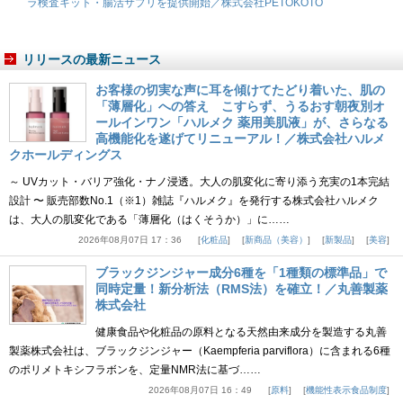
ラ検査キット・腸活サプリを提供開始／株式会社PETOKOTO
リリースの最新ニュース
お客様の切実な声に耳を傾けてたどり着いた、肌の
「薄層化」への答え こすらず、うるおす朝夜別オ
ールインワン「ハルメク 薬用美肌液」が、さらなる
高機能化を遂げてリニューアル！／株式会社ハルメ
クホールディングス
～ UVカット・バリア強化・ナノ浸透。大人の肌変化に寄り添う充実の1本完結
設計 〜 販売部数No.1（※1）雑誌『ハルメク』を発行する株式会社ハルメク
は、大人の肌変化である「薄層化（はくそうか）」に……
2026年08月07日 17：36
化粧品
新商品（美容）
新製品
美容
ブラックジンジャー成分6種を「1種類の標準品」で
同時定量！新分析法（RMS法）を確立！／丸善製薬
株式会社
健康食品や化粧品の原料となる天然由来成分を製造する丸善
製薬株式会社は、ブラックジンジャー（Kaempferia parviflora）に含まれる6種
のポリメトキシフラボンを、定量NMR法に基づ……
2026年08月07日 16：49
原料
機能性表示食品制度