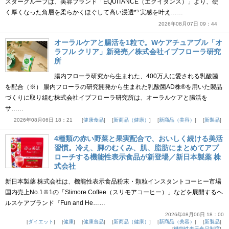
スターグループは、美容ブランド「EQUITANCE（エクイタンス）」より、硬
く厚くなった角層を柔らかくほぐして高い浸透*³ 実感を叶え……
2026年08月07日 09：44
オーラルケアと腸活を1粒で。Wケアチュアブル「オ
ラフル クリア」新発売／株式会社イブフローラ研究
所
腸内フローラ研究から生まれた、400万人に愛される乳酸菌
を配合（※） 腸内フローラの研究開発から生まれた乳酸菌AD株®を用いた製品
づくりに取り組む株式会社イブフローラ研究所は、オーラルケアと腸活を
サ……
2026年08月06日 18：21
健康食品
新商品（健康）
新商品（美容）
新製品
4種類の赤い野菜と果実配合で、おいしく続ける美活
習慣。冷え、脚のむくみ、肌、脂肪にまとめてアプ
ローチする機能性表示食品が新登場／新日本製薬 株
式会社
新日本製薬 株式会社は、機能性表示食品粉末・顆粒インスタントコーヒー市場
国内売上No.1※1の「Slimore Coffee（スリモアコーヒー）」などを展開するヘ
ルスケアブランド『Fun and He……
2026年08月06日 18：00
ダイエット
健康
健康食品
新商品（健康）
新商品（美容）
新製品
機能性表示食品制度