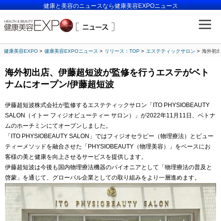
健康と美容のニュースなら健康美容EXPOニュース
健康美容EXPO
健康美容EXPOニュース
リリース：TOP
エステティックサロン
海外初
海外初出店、伊藤超短波が監修を行うエステがベト
ナムにオープン/伊藤超短波
伊藤超短波株式会社が監修するエステティックサロン「ITO PHYSIOBEAUTY
SALON（イトー フィジオビューティー サロン）」が2022年11月11日、ベトナ
ムのホーチミンにてオープンしました。
「ITO PHYSIOBEAUTY SALON」ではフィジオセラピー（物理療法）とビュー
ティーメソッドを融合させた「PHYSIOBEAUTY（物理美容）」をベースにお
客様の美と健康を向上させるサービスを提供します。
伊藤超短波は今後も国内物理療法機器のパイオニアとして「物理療法の普及と
啓蒙」を通じて、グローバル企業としての取り組みをより一層進めます。