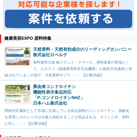
健康美容EXPO 原料特集
天然香料・天然有効成分のリーディングカンパニー
株式会社ロベルテ
香料発祥の地 南フランス・グラース。香料産業の聖地とし
て、ユネスコ（国連教育科学文化機構）の無形文化遺産に登
録されているこの地で、天然香料サプラ・・・【記事詳細】
豚由来コンドロイチン
機能性表示食品対応
「P-コンドロイチンNHZ」
日本ハム株式会社
関節対応素材として市場に定着している食品原料のコンドロイチン。高齢化
を背景にそのニーズは今後も持続することが見込まれる。そうした中、原料
に対し・・・【記事詳細】