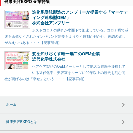
健康美容EXPO 企業特集
進化系受託製造のアンプリーが提案する「マーケテ
ィング連動型OEM」
株式会社アンプリー
ポストコロナの動きが水面下で加速している。コロナ禍で減
速を余儀なくされたインバウンド需要もようやく規制が解かれ、復調の兆し
がみえつつある・・・【記事詳細】
髪を知り尽くす唯一無二のOEM企業
近代化学株式会社
ヘアケア製品のOEMメーカーとして絶大な信頼を獲得して
いる近代化学。美容室をルーツに90年以上の歴史を刻む同
社が掲げるのは「幸せ」という・・・【記事詳細】
ホーム
健康美容EXPOとは