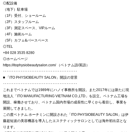
◎配設備
（地下）駐車場
（1F）受付、ショールーム
（2F）スタッフルーム
（3F）測定スペース、VIPルーム
（4F）施術ルーム
（5F）カフェ&バースペース
◎TEL
+84 028 3535 8280
◎ホームページ
https://itophysiobeautysalon.com/ （ベトナム語/英語）
‥‥‥‥‥‥‥‥‥‥‥‥‥‥‥‥‥‥‥‥‥
■ 「ITO PHYSIOBEAUTY SALON」開設の背景
‥‥‥‥‥‥‥‥‥‥‥‥‥‥‥‥‥‥‥‥‥
これまでベトナムでは1989年にハノイ事務所を開設。また2017年には新たに現
地法人「ITO MANUFACTURING VIETNAM CO.,LTD」を設立。ベトナム工場を
開設、稼働させており、ベトナム国内市場の成長性に早くから着目し、事業を
展開してきました。
この度ベトナム ホーチミンに開設された「ITO PHYSIOBEAUTY SALON」は伊
藤超短波の美容機器を導入したエステティックサロンとしては海外初出店とな
ります。