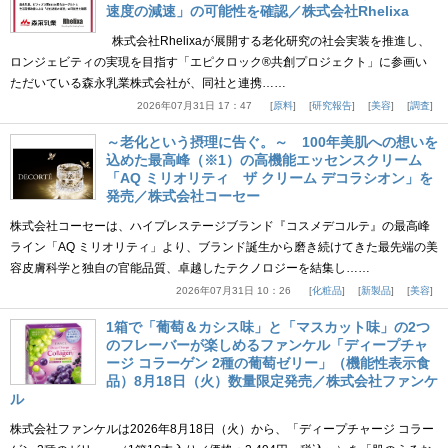
速度の減速」の可能性を確認／株式会社Rhelixa
株式会社Rhelixaが展開する老化研究の社会実装を推進し、
ロンジェビティの実現を目指す「エピクロック®共創プロジェクト」に参画い
ただいている森永乳業株式会社が、同社と連携……
2026年07月31日 17：47
原料
研究報告
美容
調査
～老化という摂理に告ぐ。～ 100年美肌への想いを
込めた最高峰（※1）の高機能エッセンスクリーム
「AQ ミリオリティ ザ クリーム デコラシオン」を
発売／株式会社コーセー
株式会社コーセーは、ハイプレステージブランド『コスメデコルテ』の最高峰
ライン「AQ ミリオリティ」より、ブランド誕生から磨き続けてきた最先端の美
容皮膚科学と独自の官能品質、卓越したテクノロジーを結集し……
2026年07月31日 10：26
化粧品
新製品
美容
1箱で「葡萄＆カシス味」と「マスカット味」の2つ
のフレーバーが楽しめるファンケル「ディープチャ
ージ コラーゲン 2種の葡萄ゼリー」（機能性表示食
品）8月18日（火）数量限定発売／株式会社ファンケ
ル
株式会社ファンケルは2026年8月18日（火）から、「ディープチャージ コラー