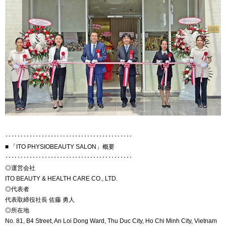
‥‥‥‥‥‥‥‥‥‥‥‥‥‥‥‥‥‥‥‥‥
■ 「ITO PHYSIOBEAUTY SALON」概要
‥‥‥‥‥‥‥‥‥‥‥‥‥‥‥‥‥‥‥‥‥
◎運営会社
ITO BEAUTY & HEALTH CARE CO., LTD.
◎代表者
代表取締役社長 佐藤 勇人
◎所在地
No. 81, B4 Street, An Loi Dong Ward, Thu Duc City, Ho Chi Minh City, Vietnam