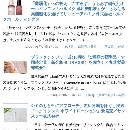
「薄層化」への答え こすらず、うるおす朝夜別オ
ールインワン「ハルメク 薬用美肌液」が、さらなる
高機能化を遂げてリニューアル！／株式会社ハルメ
クホールディングス
～ UVカット・バリア強化・ナノ浸透。大人の肌変化に寄り添う充実の1本完結
設計 〜 販売部数No.1（※1）雑誌『ハルメク』を発行する株式会社ハルメク
は、大人の肌変化である「薄層化（はくそうか）」に……
2026年08月07日 17：36
化粧品
新商品（美容）
新製品
美容
ブラックジンジャー成分6種を「1種類の標準品」で
同時定量！新分析法（RMS法）を確立！／丸善製薬
株式会社
健康食品や化粧品の原料となる天然由来成分を製造する丸善
製薬株式会社は、ブラックジンジャー（Kaempferia parviflora）に含まれる6種
のポリメトキシフラボンを、定量NMR法に基づ……
2026年08月07日 16：49
原料
機能性表示食品制度
シミのもと*¹ にアプローチ、硬い角層をほぐし浸透
「エクイタンス ホワイトローション」新発売／サン
スター株式会社
～日本で唯一*² の美白有効成分「リノレックS」配合～ サン