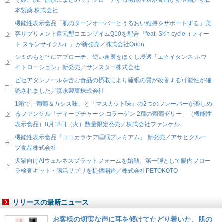
本製薬 株式会社
機能性表示食品「肌のターンオーバーとうるおい維持をサポートする」美
容サプリメント還元型コエンザイムQ10を配合『feat. Skin cycle（フィー
ト スキンサイクル）』が新発売／株式会社Quon
シミのもと*¹ にアプローチ、硬い角層をほぐし浸透「エクイタンス ホワ
イトローション」新発売／サンスター株式会社
ピセアタンノールを含む食品の摂取により睡眠の質が改善する可能性が確
認されました／森永製菓株式会社
1箱で「葡萄＆カシス味」と「マスカット味」の2つのフレーバーが楽しめ
るファンケル「ディープチャージ コラーゲン 2種の葡萄ゼリー」（機能性
表示食品）8月18日（火）数量限定発売／株式会社ファンケル
機能性表示食品『ココカラケア睡眠プレミアム』 新発売／アサヒグルー
プ食品株式会社
犬猫向けAIウェルネスプラットフォームを始動。第一弾として腸内フロー
ラ検査キット・腸活サプリを提供開始／株式会社PETOKOTO
リリースの最新ニュース
お客様の切実な声に耳を傾けてたどり着いた、肌の