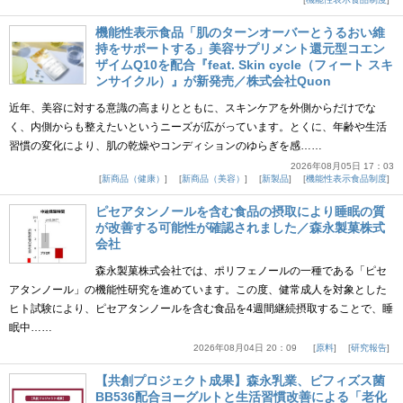
機能性表示食品「肌のターンオーバーとうるおい維
持をサポートする」美容サプリメント還元型コエン
ザイムQ10を配合『feat. Skin cycle（フィート スキ
ンサイクル）』が新発売／株式会社Quon
近年、美容に対する意識の高まりとともに、スキンケアを外側からだけでな
く、内側からも整えたいというニーズが広がっています。とくに、年齢や生活
習慣の変化により、肌の乾燥やコンディションのゆらぎを感……
2026年08月05日 17：03
新商品（健康）
新商品（美容）
新製品
機能性表示食品制度
ピセアタンノールを含む食品の摂取により睡眠の質
が改善する可能性が確認されました／森永製菓株式
会社
森永製菓株式会社では、ポリフェノールの一種である「ピセ
アタンノール」の機能性研究を進めています。この度、健常成人を対象とした
ヒト試験により、ピセアタンノールを含む食品を4週間継続摂取することで、睡
眠中……
2026年08月04日 20：09
原料
研究報告
【共創プロジェクト成果】森永乳業、ビフィズス菌
BB536配合ヨーグルトと生活習慣改善による「老化