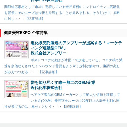
関節対応素材として市場に定着している食品原料のコンドロイチン。高齢化
を背景にそのニーズは今後も持続することが見込まれる。そうした中、原料
に対し・・・【記事詳細】
健康美容EXPO 企業特集
進化系受託製造のアンプリーが提案する「マーケテ
ィング連動型OEM」
株式会社アンプリー
ポストコロナの動きが水面下で加速している。コロナ禍で減
速を余儀なくされたインバウンド需要もようやく規制が解かれ、復調の兆し
がみえつつある・・・【記事詳細】
髪を知り尽くす唯一無二のOEM企業
近代化学株式会社
ヘアケア製品のOEMメーカーとして絶大な信頼を獲得して
いる近代化学。美容室をルーツに90年以上の歴史を刻む同
社が掲げるのは「幸せ」という・・・【記事詳細】