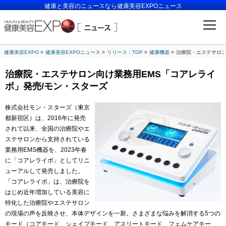
健康と美容のニュースなら健康美容EXPOニュース
健康美容EXPO
健康美容EXPOニュース
リリース：TOP
健康機器
治療院・エステサロン
治療院・エステサロン向け業務用EMS「コアレライ
ボ」発売/モン・スターズ
株式会社モン・スターズ（東京
都新宿区）は、2016年に発売
されて以来、全国の治療院やエ
ステサロンから支持されている
業務用EMS機器を、2023年春
に「コアレライボ」としてリニ
ューアルして発売しました。
「コアレライボ」は、治療院を
はじめ近年増加している美容に
特化した治療院やエステサロン
の現場の声を反映させ、本体デザインを一新。さまざまな悩みを解消する5つの
モード（コアモード、シェイプモード、アスリートモード、フェムケアモー