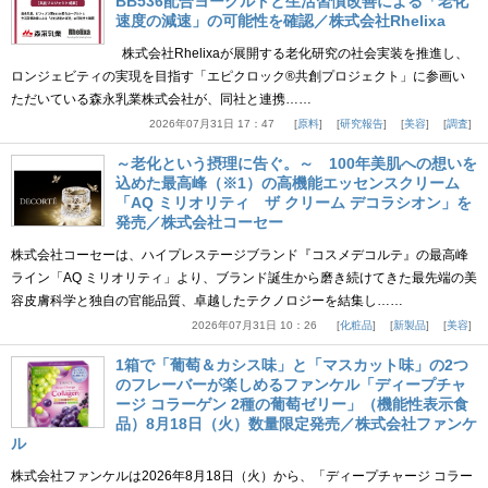
BB536配合ヨーグルトと生活習慣改善による「老化
速度の減速」の可能性を確認／株式会社Rhelixa
株式会社Rhelixaが展開する老化研究の社会実装を推進し、
ロンジェビティの実現を目指す「エピクロック®共創プロジェクト」に参画い
ただいている森永乳業株式会社が、同社と連携……
2026年07月31日 17：47
原料
研究報告
美容
調査
～老化という摂理に告ぐ。～ 100年美肌への想いを
込めた最高峰（※1）の高機能エッセンスクリーム
「AQ ミリオリティ ザ クリーム デコラシオン」を
発売／株式会社コーセー
株式会社コーセーは、ハイプレステージブランド『コスメデコルテ』の最高峰
ライン「AQ ミリオリティ」より、ブランド誕生から磨き続けてきた最先端の美
容皮膚科学と独自の官能品質、卓越したテクノロジーを結集し……
2026年07月31日 10：26
化粧品
新製品
美容
1箱で「葡萄＆カシス味」と「マスカット味」の2つ
のフレーバーが楽しめるファンケル「ディープチャ
ージ コラーゲン 2種の葡萄ゼリー」（機能性表示食
品）8月18日（火）数量限定発売／株式会社ファンケ
ル
株式会社ファンケルは2026年8月18日（火）から、「ディープチャージ コラー