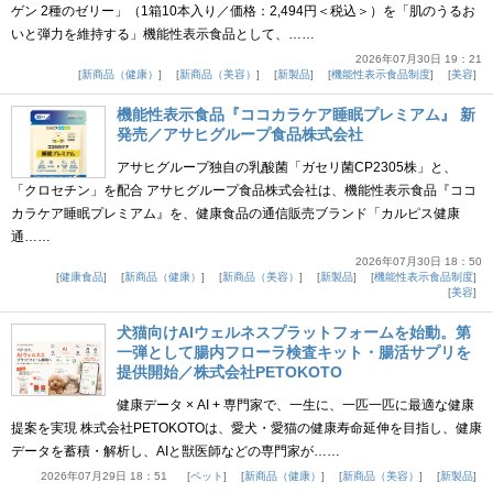
ゲン 2種のゼリー」（1箱10本入り／価格：2,494円＜税込＞）を「肌のうるお
いと弾力を維持する」機能性表示食品として、……
2026年07月30日 19：21
新商品（健康）
新商品（美容）
新製品
機能性表示食品制度
美容
機能性表示食品『ココカラケア睡眠プレミアム』 新
発売／アサヒグループ食品株式会社
アサヒグループ独自の乳酸菌「ガセリ菌CP2305株」と、
「クロセチン」を配合 アサヒグループ食品株式会社は、機能性表示食品『ココ
カラケア睡眠プレミアム』を、健康食品の通信販売ブランド「カルピス健康
通……
2026年07月30日 18：50
健康食品
新商品（健康）
新商品（美容）
新製品
機能性表示食品制度
美容
犬猫向けAIウェルネスプラットフォームを始動。第
一弾として腸内フローラ検査キット・腸活サプリを
提供開始／株式会社PETOKOTO
健康データ × AI + 専門家で、一生に、一匹一匹に最適な健康
提案を実現 株式会社PETOKOTOは、愛犬・愛猫の健康寿命延伸を目指し、健康
データを蓄積・解析し、AIと獣医師などの専門家が……
2026年07月29日 18：51
ペット
新商品（健康）
新商品（美容）
新製品