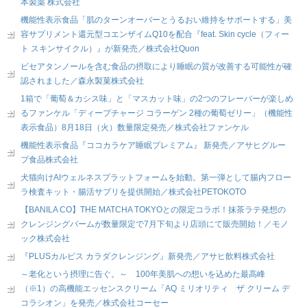
本製薬 株式会社
機能性表示食品「肌のターンオーバーとうるおい維持をサポートする」美
容サプリメント還元型コエンザイムQ10を配合『feat. Skin cycle（フィー
ト スキンサイクル）』が新発売／株式会社Quon
ピセアタンノールを含む食品の摂取により睡眠の質が改善する可能性が確
認されました／森永製菓株式会社
1箱で「葡萄＆カシス味」と「マスカット味」の2つのフレーバーが楽しめ
るファンケル「ディープチャージ コラーゲン 2種の葡萄ゼリー」（機能性
表示食品）8月18日（火）数量限定発売／株式会社ファンケル
機能性表示食品『ココカラケア睡眠プレミアム』 新発売／アサヒグルー
プ食品株式会社
犬猫向けAIウェルネスプラットフォームを始動。第一弾として腸内フロー
ラ検査キット・腸活サプリを提供開始／株式会社PETOKOTO
【BANILA CO】THE MATCHA TOKYOとの限定コラボ！抹茶ラテ発想の
クレンジングバームが数量限定で7月下旬より店頭にて販売開始！／モノ
ック株式会社
『PLUSカルピス カラダクレンジング』新発売／アサヒ飲料株式会社
～老化という摂理に告ぐ。～ 100年美肌への想いを込めた最高峰
（※1）の高機能エッセンスクリーム「AQ ミリオリティ ザ クリーム デ
コラシオン」を発売／株式会社コーセー