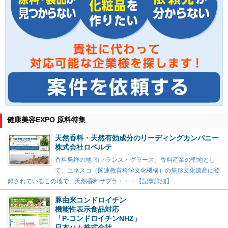
健康美容EXPO 原料特集
天然香料・天然有効成分のリーディングカンパニー
株式会社ロベルテ
香料発祥の地 南フランス・グラース。香料産業の聖地とし
て、ユネスコ（国連教育科学文化機構）の無形文化遺産に登
録されているこの地で、天然香料サプラ・・・【記事詳細】
豚由来コンドロイチン
機能性表示食品対応
「P-コンドロイチンNHZ」
日本ハム株式会社