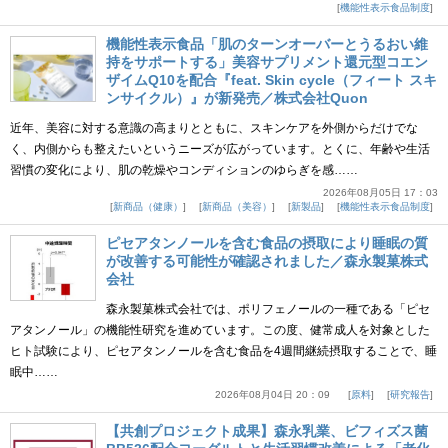
機能性表示食品制度
機能性表示食品「肌のターンオーバーとうるおい維
持をサポートする」美容サプリメント還元型コエン
ザイムQ10を配合『feat. Skin cycle（フィート スキ
ンサイクル）』が新発売／株式会社Quon
近年、美容に対する意識の高まりとともに、スキンケアを外側からだけでな
く、内側からも整えたいというニーズが広がっています。とくに、年齢や生活
習慣の変化により、肌の乾燥やコンディションのゆらぎを感……
2026年08月05日 17：03
新商品（健康）
新商品（美容）
新製品
機能性表示食品制度
ピセアタンノールを含む食品の摂取により睡眠の質
が改善する可能性が確認されました／森永製菓株式
会社
森永製菓株式会社では、ポリフェノールの一種である「ピセ
アタンノール」の機能性研究を進めています。この度、健常成人を対象とした
ヒト試験により、ピセアタンノールを含む食品を4週間継続摂取することで、睡
眠中……
2026年08月04日 20：09
原料
研究報告
【共創プロジェクト成果】森永乳業、ビフィズス菌