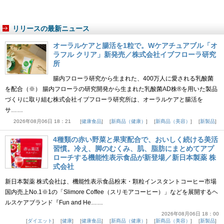
リリースの最新ニュース
オーラルケアと腸活を1粒で。Wケアチュアブル「オ
ラフル クリア」新発売／株式会社イブフローラ研究
所
腸内フローラ研究から生まれた、400万人に愛される乳酸菌
を配合（※） 腸内フローラの研究開発から生まれた乳酸菌AD株®を用いた製品
づくりに取り組む株式会社イブフローラ研究所は、オーラルケアと腸活を
サ……
2026年08月06日 18：21
健康食品
新商品（健康）
新商品（美容）
新製品
4種類の赤い野菜と果実配合で、おいしく続ける美活
習慣。冷え、脚のむくみ、肌、脂肪にまとめてアプ
ローチする機能性表示食品が新登場／新日本製薬 株
式会社
新日本製薬 株式会社は、機能性表示食品粉末・顆粒インスタントコーヒー市場
国内売上No.1※1の「Slimore Coffee（スリモアコーヒー）」などを展開するヘ
ルスケアブランド『Fun and He……
2026年08月06日 18：00
ダイエット
健康
健康食品
新商品（健康）
新商品（美容）
新製品