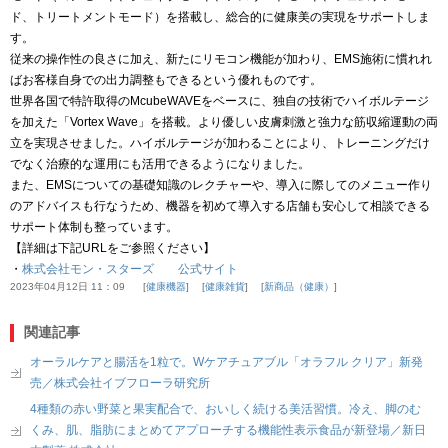
ド、トリートメントモード）を搭載し、総合的に健康美の実現をサポートしま
す。
従来の操作性の良さに加え、新たにリモコン機能が加わり、EMS施術に慣れれ
ばお客様自身での出力調整もできるという優れものです。
世界各国で特許取得のMcubeWAVEをベースに、独自の技術でハイボルテージ
を加えた「Vortex Wave」を搭載。より優しい皮膚刺激と強力な筋収縮運動の両
立を実現させました。ハイボルテージが加わることにより、トレーニングだけ
でなく治療的な運用にも活用できるようになりました。
また、EMSについての基礎知識のレクチャーや、導入に際してのメニュー作り
のアドバイスも行なうため、機器を初めて導入する店舗も安心して相談できる
サポート体制も整っています。
【詳細は下記URLをご参照ください】
・
株式会社モン・スターズ 公式サイト
2023年04月12日 11：09
健康機器
健康雑貨
新商品（健康）
関連記事
オーラルケアと腸活を1粒で。Wケアチュアブル「オラフル クリア」新発
売／株式会社イブフローラ研究所
4種類の赤い野菜と果実配合で、おいしく続ける美活習慣。冷え、脚のむ
くみ、肌、脂肪にまとめてアプローチする機能性表示食品が新登場／新日