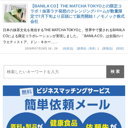
【BANILA CO】THE MATCHA TOKYOとの限定コ
ラボ！抹茶ラテ発想のクレンジングバームが数量限
定で7月下旬より店頭にて販売開始！／モノック株式
会社
日本の抹茶文化を発信するTHE MATCHA TOKYOと、世界中で愛されるBANILA
COによる限定コラボレーションが実現しました。 「BANILA CO」は全国のバ
ラエティストア、ドン・キホー……
2026年07月29日 18：28
化粧品
新商品（美容）
新製品
美容