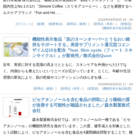
新日本製薬 株式会社は、機能性表示食品粉末・顆粒インスタントコーヒー市場
国内売上No.1※1の「Slimore Coffee（スリモアコーヒー）」などを展開するヘ
ルスケアブランド『Fun and He……
2026年08月06日 18：00
ダイエット
健康
健康食品
新商品（健康）
新商品（美容）
新製品
機能性表示食品制度
機能性表示食品「肌のターンオーバーとうるおい維
持をサポートする」美容サプリメント還元型コエン
ザイムQ10を配合『feat. Skin cycle（フィート スキ
ンサイクル）』が新発売／株式会社Quon
近年、美容に対する意識の高まりとともに、スキンケアを外側からだけでな
く、内側からも整えたいというニーズが広がっています。とくに、年齢や生活
習慣の変化により、肌の乾燥やコンディションのゆらぎを感……
2026年08月05日 17：03
新商品（健康）
新商品（美容）
新製品
機能性表示食品制度
ピセアタンノールを含む食品の摂取により睡眠の質
が改善する可能性が確認されました／森永製菓株式
会社
森永製菓株式会社では、ポリフェノールの一種である「ピセ
アタンノール」の機能性研究を進めています。この度、健常成人を対象とした
ヒト試験により、ピセアタンノールを含む食品を4週間継続摂取することで、睡