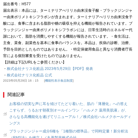
届出番号：H577
届出表示：本品には、ターミナリアべリリカ由来没食子酸・ブラックジンジャ
ー由来ポリメトキシフラボンが含まれます。ターミナリアべリリカ由来没食子
酸には、食事に含まれる脂肪や糖の吸収を抑える機能が報告されています。ブ
ラックジンジャー由来ポリメトキシフラボンには、日常生活時のエネルギー代
謝において、脂肪を消費しやすくする機能が報告されています。・食生活は、
主食、菜食、副菜色を基本に食事のバランスを。本品は、疾病の診断、治療、
予防を目的としたものではありません。・特定保健用食品と異なり消費者庁長
官による個別審査を受けたものではありません。
【詳細は下記URLをご参照ください】
・
株式会社ナリス化粧品 2023年5月29日【PDF】発表
・
株式会社ナリス化粧品 公式
2023年05月29日 16：15
機能性表示食品制度
関連記事
お客様の切実な声に耳を傾けてたどり着いた、肌の「薄層化」への答え
こすらず、うるおす朝夜別オールインワン「ハルメク 薬用美肌液」が、
さらなる高機能化を遂げてリニューアル！／株式会社ハルメクホールディ
ングス
ブラックジンジャー成分6種を「1種類の標準品」で同時定量！新分析法
（RMS法）を確立！／丸善製薬株式会社