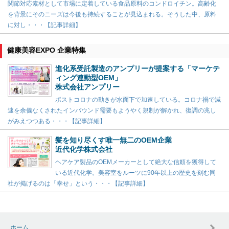
関節対応素材として市場に定着している食品原料のコンドロイチン。高齢化
を背景にそのニーズは今後も持続することが見込まれる。そうした中、原料
に対し・・・【記事詳細】
健康美容EXPO 企業特集
進化系受託製造のアンプリーが提案する「マーケテ
ィング連動型OEM」
株式会社アンプリー
ポストコロナの動きが水面下で加速している。コロナ禍で減
速を余儀なくされたインバウンド需要もようやく規制が解かれ、復調の兆し
がみえつつある・・・【記事詳細】
髪を知り尽くす唯一無二のOEM企業
近代化学株式会社
ヘアケア製品のOEMメーカーとして絶大な信頼を獲得して
いる近代化学。美容室をルーツに90年以上の歴史を刻む同
社が掲げるのは「幸せ」という・・・【記事詳細】
ホーム