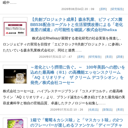
眠中……
2026年08月04日 20：09
原料
研究報告
【共創プロジェクト成果】森永乳業、ビフィズス菌
BB536配合ヨーグルトと生活習慣改善による「老化
速度の減速」の可能性を確認／株式会社Rhelixa
株式会社Rhelixaが展開する老化研究の社会実装を推進し、
ロンジェビティの実現を目指す「エピクロック®共創プロジェクト」に参画い
ただいている森永乳業株式会社が、同社と連携……
2026年07月31日 17：47
原料
研究報告
美容
調査
～老化という摂理に告ぐ。～ 100年美肌への想いを
込めた最高峰（※1）の高機能エッセンスクリーム
「AQ ミリオリティ ザ クリーム デコラシオン」を
発売／株式会社コーセー
株式会社コーセーは、ハイプレステージブランド『コスメデコルテ』の最高峰
ライン「AQ ミリオリティ」より、ブランド誕生から磨き続けてきた最先端の美
容皮膚科学と独自の官能品質、卓越したテクノロジーを結集し……
2026年07月31日 10：26
化粧品
新製品
美容
1箱で「葡萄＆カシス味」と「マスカット味」の2つ
のフレーバーが楽しめるファンケル「ディープチャ