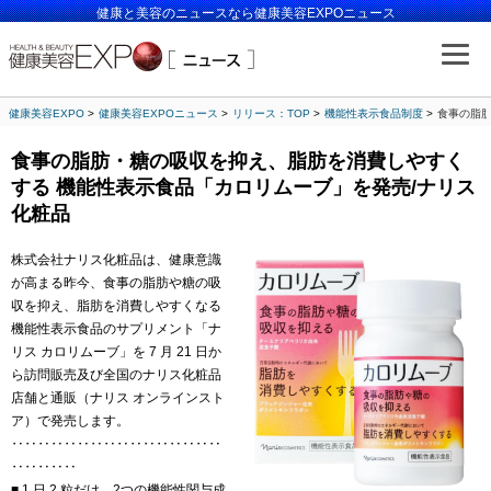
健康と美容のニュースなら健康美容EXPOニュース
健康美容EXPO
健康美容EXPOニュース
リリース：TOP
機能性表示食品制度
食事の脂肪
食事の脂肪・糖の吸収を抑え、脂肪を消費しやすく
する 機能性表示食品「カロリムーブ」を発売/ナリス
化粧品
株式会社ナリス化粧品は、健康意識
が高まる昨今、食事の脂肪や糖の吸
収を抑え、脂肪を消費しやすくなる
機能性表示食品のサプリメント「ナ
リス カロリムーブ」を 7 月 21 日か
ら訪問販売及び全国のナリス化粧品
店舗と通販（ナリス オンラインスト
ア）で発売します。
‥‥‥‥‥‥‥‥‥‥‥‥‥‥‥‥
‥‥‥‥‥
■ 1 日 2 粒だけ。2つの機能性関与成