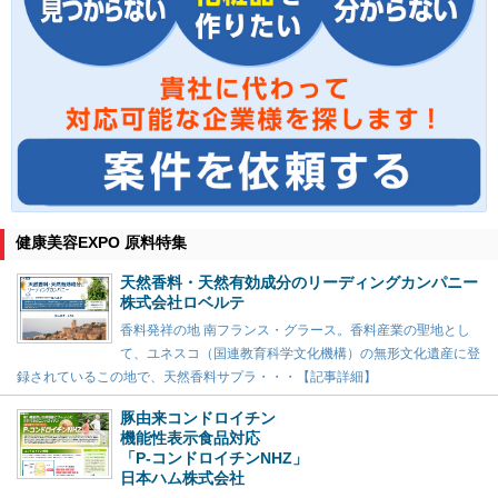
健康美容EXPO 原料特集
天然香料・天然有効成分のリーディングカンパニー
株式会社ロベルテ
香料発祥の地 南フランス・グラース。香料産業の聖地とし
て、ユネスコ（国連教育科学文化機構）の無形文化遺産に登
録されているこの地で、天然香料サプラ・・・【記事詳細】
豚由来コンドロイチン
機能性表示食品対応
「P-コンドロイチンNHZ」
日本ハム株式会社