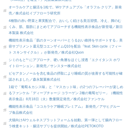
オーラルケアと腸活を1粒で。Wケアチュアブル「オラフル クリア」新発
売／株式会社イブフローラ研究所
4種類の赤い野菜と果実配合で、おいしく続ける美活習慣。冷え、脚のむ
くみ、肌、脂肪にまとめてアプローチする機能性表示食品が新登場／新日
本製薬 株式会社
機能性表示食品「肌のターンオーバーとうるおい維持をサポートする」美
容サプリメント還元型コエンザイムQ10を配合『feat. Skin cycle（フィー
ト スキンサイクル）』が新発売／株式会社Quon
シミのもと*¹ にアプローチ、硬い角層をほぐし浸透「エクイタンス ホワ
イトローション」新発売／サンスター株式会社
ピセアタンノールを含む食品の摂取により睡眠の質が改善する可能性が確
認されました／森永製菓株式会社
1箱で「葡萄＆カシス味」と「マスカット味」の2つのフレーバーが楽しめ
るファンケル「ディープチャージ コラーゲン 2種の葡萄ゼリー」（機能性
表示食品）8月18日（火）数量限定発売／株式会社ファンケル
機能性表示食品『ココカラケア睡眠プレミアム』 新発売／アサヒグルー
プ食品株式会社
犬猫向けAIウェルネスプラットフォームを始動。第一弾として腸内フロー
ラ検査キット・腸活サプリを提供開始／株式会社PETOKOTO