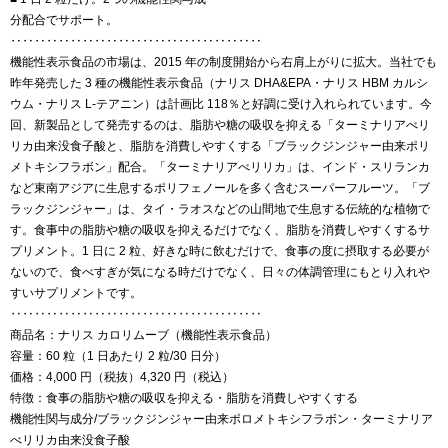
分配合でサポート。
‥‥‥‥‥‥‥‥‥‥‥‥‥‥‥‥‥‥‥‥‥
機能性表示食品の市場は、2015 年の制度開始から右肩上がりに拡大。当社でも
昨年発売した 3 種の機能性表示食品（ナリス DHA&EPA・ナリス HBM カルシ
ウム・ナリス L-テアニン）は計画比 118％と好調に受け入れられています。今
回、新製品として発売するのは、脂肪や糖の吸収を抑える「ターミナリアべリ
リカ由来没食子酸と、脂肪を消費しやすくする「ブラックジンジャー由来ポリ
メトキシフラボン」配合。「ターミナリアべリリカ」は、インド・スリランカ
など東南アジアに生息するポリフェノールを多く含むスーパーフルーツ。「ブ
ラックジンジャー」は、タイ・ラオスなどの山間地で生息する伝統的な植物で
す。食事中の脂肪や糖の吸収を抑えるだけでなく、脂肪を消費しやすくするサ
プリメント。1 日に 2 粒、好きな時に飲むだけで、食事の度に摂取する必要が
ないので、食べすぎが気になる時だけでなく、日々の体調管理にもとり入れや
すいサプリメントです。
‥‥‥‥‥‥‥‥‥‥‥‥‥‥‥‥‥‥‥‥‥
商品名：ナリス カロリムーブ（機能性表示食品）
容量：60 粒（1 日あたり 2 粒/30 日分）
価格：4,000 円（税抜）4,320 円（税込）
特徴：食事の脂肪や糖の吸収を抑える・脂肪を消費しやすくする
機能性関与成分/ブラックジンジャー由来ポロメトキシフラボン・ターミナリア
べリリカ由来没食子酸