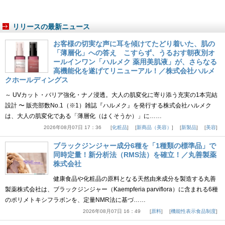
リリースの最新ニュース
お客様の切実な声に耳を傾けてたどり着いた、肌の
「薄層化」への答え こすらず、うるおす朝夜別オ
ールインワン「ハルメク 薬用美肌液」が、さらなる
高機能化を遂げてリニューアル！／株式会社ハルメ
クホールディングス
～ UVカット・バリア強化・ナノ浸透。大人の肌変化に寄り添う充実の1本完結
設計 〜 販売部数No.1（※1）雑誌『ハルメク』を発行する株式会社ハルメク
は、大人の肌変化である「薄層化（はくそうか）」に……
2026年08月07日 17：36
化粧品
新商品（美容）
新製品
美容
ブラックジンジャー成分6種を「1種類の標準品」で
同時定量！新分析法（RMS法）を確立！／丸善製薬
株式会社
健康食品や化粧品の原料となる天然由来成分を製造する丸善
製薬株式会社は、ブラックジンジャー（Kaempferia parviflora）に含まれる6種
のポリメトキシフラボンを、定量NMR法に基づ……
2026年08月07日 16：49
原料
機能性表示食品制度