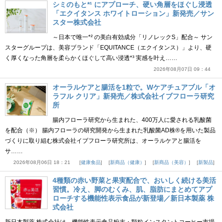
シミのもと*¹ にアプローチ、硬い角層をほぐし浸透
「エクイタンス ホワイトローション」新発売／サン
スター株式会社
～日本で唯一*² の美白有効成分「リノレックS」配合～ サン
スターグループは、美容ブランド「EQUITANCE（エクイタンス）」より、硬
く厚くなった角層を柔らかくほぐして高い浸透*³ 実感を叶え……
2026年08月07日 09：44
オーラルケアと腸活を1粒で。Wケアチュアブル「オ
ラフル クリア」新発売／株式会社イブフローラ研究
所
腸内フローラ研究から生まれた、400万人に愛される乳酸菌
を配合（※） 腸内フローラの研究開発から生まれた乳酸菌AD株®を用いた製品
づくりに取り組む株式会社イブフローラ研究所は、オーラルケアと腸活を
サ……
2026年08月06日 18：21
健康食品
新商品（健康）
新商品（美容）
新製品
4種類の赤い野菜と果実配合で、おいしく続ける美活
習慣。冷え、脚のむくみ、肌、脂肪にまとめてアプ
ローチする機能性表示食品が新登場／新日本製薬 株
式会社