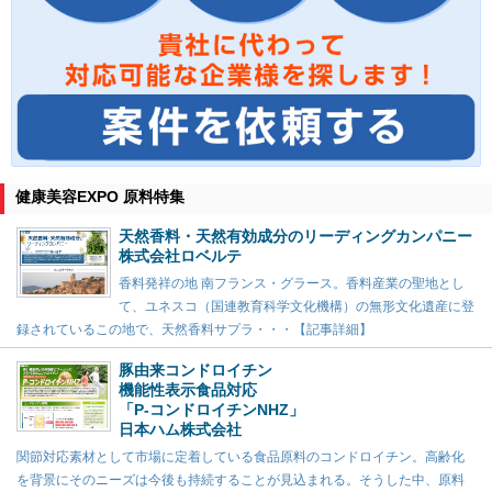
健康美容EXPO 原料特集
天然香料・天然有効成分のリーディングカンパニー
株式会社ロベルテ
香料発祥の地 南フランス・グラース。香料産業の聖地とし
て、ユネスコ（国連教育科学文化機構）の無形文化遺産に登
録されているこの地で、天然香料サプラ・・・【記事詳細】
豚由来コンドロイチン
機能性表示食品対応
「P-コンドロイチンNHZ」
日本ハム株式会社
関節対応素材として市場に定着している食品原料のコンドロイチン。高齢化
を背景にそのニーズは今後も持続することが見込まれる。そうした中、原料