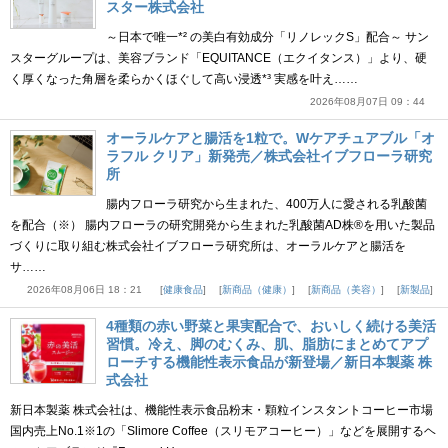
スター株式会社
～日本で唯一*² の美白有効成分「リノレックS」配合～ サン
スターグループは、美容ブランド「EQUITANCE（エクイタンス）」より、硬
く厚くなった角層を柔らかくほぐして高い浸透*³ 実感を叶え……
2026年08月07日 09：44
オーラルケアと腸活を1粒で。Wケアチュアブル「オ
ラフル クリア」新発売／株式会社イブフローラ研究
所
腸内フローラ研究から生まれた、400万人に愛される乳酸菌
を配合（※） 腸内フローラの研究開発から生まれた乳酸菌AD株®を用いた製品
づくりに取り組む株式会社イブフローラ研究所は、オーラルケアと腸活を
サ……
2026年08月06日 18：21
健康食品
新商品（健康）
新商品（美容）
新製品
4種類の赤い野菜と果実配合で、おいしく続ける美活
習慣。冷え、脚のむくみ、肌、脂肪にまとめてアプ
ローチする機能性表示食品が新登場／新日本製薬 株
式会社
新日本製薬 株式会社は、機能性表示食品粉末・顆粒インスタントコーヒー市場
国内売上No.1※1の「Slimore Coffee（スリモアコーヒー）」などを展開するヘ