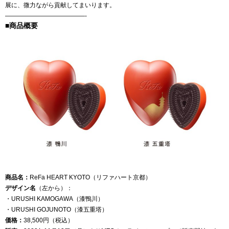
展に、微力ながら貢献してまいります。
—————————————-
■商品概要
商品名：
ReFa HEART KYOTO（リファハート京都）
デザイン名
（左から）：
・URUSHI KAMOGAWA（漆鴨川）
・URUSHI GOJUNOTO（漆五重塔）
価格：
38,500円（税込）