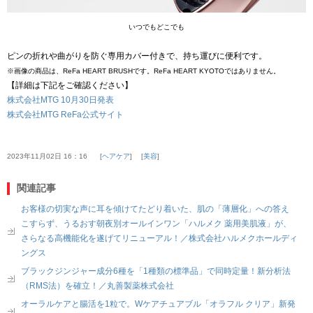
いつでもどこでも
ピンの折れや曲がりを防ぐ専用カバー付きで、持ち運びに便利です。
※画像の商品は、ReFa HEART BRUSHです。ReFa HEART KYOTOではありません。
【詳細は下記をご確認ください】
株式会社MTG 10月30日発表
株式会社MTG ReFa公式サイト
2023年11月02日 16：16
ヘアケア
美容
関連記事
お客様の切実な声に耳を傾けてたどり着いた、肌の「薄層化」への答え
こすらず、うるおす朝夜別オールインワン「ハルメク 薬用美肌液」が、
さらなる高機能化を遂げてリニューアル！／株式会社ハルメクホールディ
ングス
ブラックジンジャー成分6種を「1種類の標準品」で同時定量！新分析法
（RMS法）を確立！／丸善製薬株式会社
オーラルケアと腸活を1粒で。Wケアチュアブル「オラフル クリア」新発