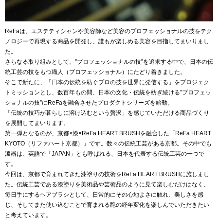
ReFaは、エステティシャンや美容師など美容のプロフェッショナルの技をテク
ノロジーで再現する商品を開発し、誰もが楽しめる美容を目指してまいりまし
た。
さらなる取り組みとして、”プロフェッショナルの技”を追求する中で、日本の伝
統工芸の技をもつ職人（プロフェッショナル）にたどり着きました。
そこで新たに、「日本の伝統を紡ぐプロの技を世界に発信する」をプロジェク
トミッションとし、数百年もの間、日本の文化・伝統を紡ぎ続ける”プロフェッ
ショナルの技”にReFaを融合させたプロダクトシリーズを始動。
「伝統の技巧が暮らしに溶け込むという贅沢」を感じていただける商品づくり
を展開してまいります。
第一弾となるのが、京都×漆×ReFa HEART BRUSHを融合した「ReFa HEART
KYOTO（リファハート京都）」です。数々の伝統工芸がある京都。その中でも
漆器は、英語で「JAPAN」とも呼ばれる、日本を代表する伝統工芸の一つで
す。
今回は、京都で育まれてきた漆塗りの技術をReFa HEART BRUSHに施しまし
た。伝統工芸である漆塗りを美術品や芸術品のように見て楽しむだけはなく、
毎日手にするヘアブラシとして、日常的にその心地よさに触れ、美しさを感
じ、そしてまた使い込むことで育まれる艶の経年変化を楽しんでいただきたい
と考えています。