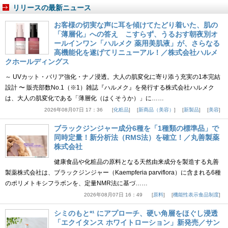
リリースの最新ニュース
お客様の切実な声に耳を傾けてたどり着いた、肌の
「薄層化」への答え こすらず、うるおす朝夜別オ
ールインワン「ハルメク 薬用美肌液」が、さらなる
高機能化を遂げてリニューアル！／株式会社ハルメ
クホールディングス
～ UVカット・バリア強化・ナノ浸透。大人の肌変化に寄り添う充実の1本完結
設計 〜 販売部数No.1（※1）雑誌『ハルメク』を発行する株式会社ハルメク
は、大人の肌変化である「薄層化（はくそうか）」に……
2026年08月07日 17：36
化粧品
新商品（美容）
新製品
美容
ブラックジンジャー成分6種を「1種類の標準品」で
同時定量！新分析法（RMS法）を確立！／丸善製薬
株式会社
健康食品や化粧品の原料となる天然由来成分を製造する丸善
製薬株式会社は、ブラックジンジャー（Kaempferia parviflora）に含まれる6種
のポリメトキシフラボンを、定量NMR法に基づ……
2026年08月07日 16：49
原料
機能性表示食品制度
シミのもと*¹ にアプローチ、硬い角層をほぐし浸透
「エクイタンス ホワイトローション」新発売／サン