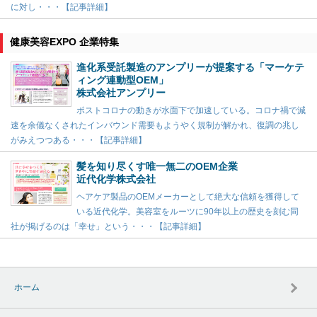
に対し・・・【記事詳細】
健康美容EXPO 企業特集
進化系受託製造のアンプリーが提案する「マーケテ
ィング連動型OEM」
株式会社アンプリー
ポストコロナの動きが水面下で加速している。コロナ禍で減
速を余儀なくされたインバウンド需要もようやく規制が解かれ、復調の兆し
がみえつつある・・・【記事詳細】
髪を知り尽くす唯一無二のOEM企業
近代化学株式会社
ヘアケア製品のOEMメーカーとして絶大な信頼を獲得して
いる近代化学。美容室をルーツに90年以上の歴史を刻む同
社が掲げるのは「幸せ」という・・・【記事詳細】
ホーム