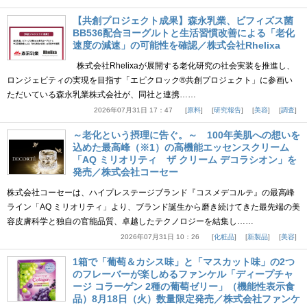
【共創プロジェクト成果】森永乳業、ビフィズス菌
BB536配合ヨーグルトと生活習慣改善による「老化
速度の減速」の可能性を確認／株式会社Rhelixa
株式会社Rhelixaが展開する老化研究の社会実装を推進し、
ロンジェビティの実現を目指す「エピクロック®共創プロジェクト」に参画い
ただいている森永乳業株式会社が、同社と連携……
2026年07月31日 17：47
原料
研究報告
美容
調査
～老化という摂理に告ぐ。～ 100年美肌への想いを
込めた最高峰（※1）の高機能エッセンスクリーム
「AQ ミリオリティ ザ クリーム デコラシオン」を
発売／株式会社コーセー
株式会社コーセーは、ハイプレステージブランド『コスメデコルテ』の最高峰
ライン「AQ ミリオリティ」より、ブランド誕生から磨き続けてきた最先端の美
容皮膚科学と独自の官能品質、卓越したテクノロジーを結集し……
2026年07月31日 10：26
化粧品
新製品
美容
1箱で「葡萄＆カシス味」と「マスカット味」の2つ
のフレーバーが楽しめるファンケル「ディープチャ
ージ コラーゲン 2種の葡萄ゼリー」（機能性表示食
品）8月18日（火）数量限定発売／株式会社ファンケ