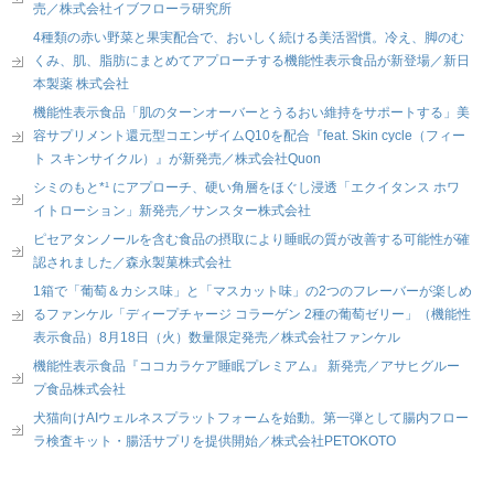
売／株式会社イブフローラ研究所
4種類の赤い野菜と果実配合で、おいしく続ける美活習慣。冷え、脚のむ
くみ、肌、脂肪にまとめてアプローチする機能性表示食品が新登場／新日
本製薬 株式会社
機能性表示食品「肌のターンオーバーとうるおい維持をサポートする」美
容サプリメント還元型コエンザイムQ10を配合『feat. Skin cycle（フィー
ト スキンサイクル）』が新発売／株式会社Quon
シミのもと*¹ にアプローチ、硬い角層をほぐし浸透「エクイタンス ホワ
イトローション」新発売／サンスター株式会社
ピセアタンノールを含む食品の摂取により睡眠の質が改善する可能性が確
認されました／森永製菓株式会社
1箱で「葡萄＆カシス味」と「マスカット味」の2つのフレーバーが楽しめ
るファンケル「ディープチャージ コラーゲン 2種の葡萄ゼリー」（機能性
表示食品）8月18日（火）数量限定発売／株式会社ファンケル
機能性表示食品『ココカラケア睡眠プレミアム』 新発売／アサヒグルー
プ食品株式会社
犬猫向けAIウェルネスプラットフォームを始動。第一弾として腸内フロー
ラ検査キット・腸活サプリを提供開始／株式会社PETOKOTO