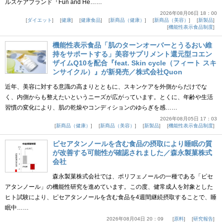
ルスケアブランド『Fun and He……
2026年08月06日 18：00
ダイエット
健康
健康食品
新商品（健康）
新商品（美容）
新製品
機能性表示食品制度
機能性表示食品「肌のターンオーバーとうるおい維
持をサポートする」美容サプリメント還元型コエン
ザイムQ10を配合『feat. Skin cycle（フィート スキ
ンサイクル）』が新発売／株式会社Quon
近年、美容に対する意識の高まりとともに、スキンケアを外側からだけでな
く、内側からも整えたいというニーズが広がっています。とくに、年齢や生活
習慣の変化により、肌の乾燥やコンディションのゆらぎを感……
2026年08月05日 17：03
新商品（健康）
新商品（美容）
新製品
機能性表示食品制度
ピセアタンノールを含む食品の摂取により睡眠の質
が改善する可能性が確認されました／森永製菓株式
会社
森永製菓株式会社では、ポリフェノールの一種である「ピセ
アタンノール」の機能性研究を進めています。この度、健常成人を対象とした
ヒト試験により、ピセアタンノールを含む食品を4週間継続摂取することで、睡
眠中……
2026年08月04日 20：09
原料
研究報告