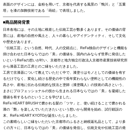
表面のデザインには、金粉を用いて、京都を代表する風景の「鴨川」と「五重
塔」を漆の加飾技術である「蒔絵」で表現しました。
—————————————-
■商品開発背景
日本各地には、その土地に根差した伝統工芸が数多くあります。その価値の背
景には、産地の自然や風土と、人々の暮らしやアイデンティティ、そして文化
や歴史があります。
「伝統工芸」という自然、時代、人の交錯点に、ReFa独自のデザインと機能を
掛け合わせた日本ならではの「美」の価値を、国内のみならず世界に発信した
いというReFaの想いが叶い、京都市と地方独立行政法人京都市産業技術研究所
から漆器工芸の工房とのご縁をいただきました。
工房で京漆器について教えていただく中で、漆塗りはモノとしての価値を有す
るだけでなく、変化し続ける歴史の中で長年変わらない塗料としての機能性の
高さや、産地に伝わる伝統的な技法と塗師（漆塗職人）の技術の高さという、
まさにプロフェッショナルの技から生まれる日本ならではの「美」を凝縮した
価値を有するものということを学びました。
ReFa HEART BRUSHで磨かれる髪の「ツヤ」と、使い続けることで磨かれる
漆の「艶」を楽しんでいただきたいという想いから開発を始め、試行錯誤の
末、ReFa HEART KYOTOが誕生いたしました。
この素晴らしいご縁をいただいた京都市のふるさと納税返礼品として、より多
くの方々に、日本ならではの「美」の価値を発信し、伝統文化や伝統工芸の発