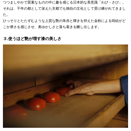
つつましやかで質素なものの中に趣を感じる日本的な美意識「わび・さび」。
それは、千年の都として栄えた京都でも独自の文化として受け継がれてきまし
た。
ひっそりとたたずむような上質な艶の朱赤と輝きを抑えた金粉による蒔絵がど
こか儚さを感じさせ、奥ゆかしさと落ち着きを醸し出します。
３.使うほど艶が増す漆の美しさ