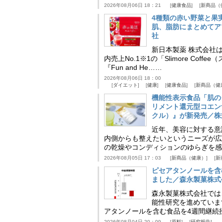
2026年08月06日 18：21
健康食品
新商品（
4種類の赤い野菜と果
肌、脂肪にまとめてア
社
新日本製薬 株式会社
内売上No.1※1の「Slimore C
『Fun and He……
2026年08月06日 18：00
ダイエット
健康
健康食品
新商品（健
機能性表示食品「肌の
リメント還元型コエンザイム
クル）』が新発売／株
近年、美容に対する意
内側からも整えたいというニーズが広
の乾燥やコンディションのゆらぎを感
2026年08月05日 17：03
新商品（健康）
新
ピセアタンノールを含
ました／森永製菓株式
森永製菓株式会社では
能性研究を進めていま
アタンノールを含む食品を4週間継続
2026年08月04日 20：09
原料
研究報告