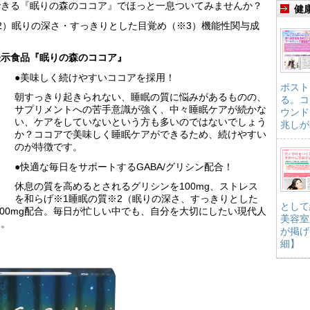
できる『眠りの森のココア』でほっと一息ついてみませんか？
健
2）眠りの深さ・すっきりとした目覚め（※3）機能性関与成
表示食品『眠りの森のココア』
●美味しく続けやすいココアを採用！
ポスト
朝すっきり起きられない、睡眠の質に悩みがあるものの、
る。コ
サプリメントへの苦手意識が強く、中々睡眠ケアが続かな
ウンド
い、ケアをしていないという方も多いのではないでしょう
兆しが
か？ココアで美味しく睡眠ケアができるため、続けやすい
のが特徴です。
●快適な毎日をサポートするGABA/グリシン配合！
休息の質を高めるとされるグリシンを100mg、ストレス
を和らげ※1睡眠の質※2（眠りの深さ、すっきりとした
として
100mg配合。毎日が忙しい中でも、自分を大切にしたい現代人
美容室
た。
が掲げ
細】