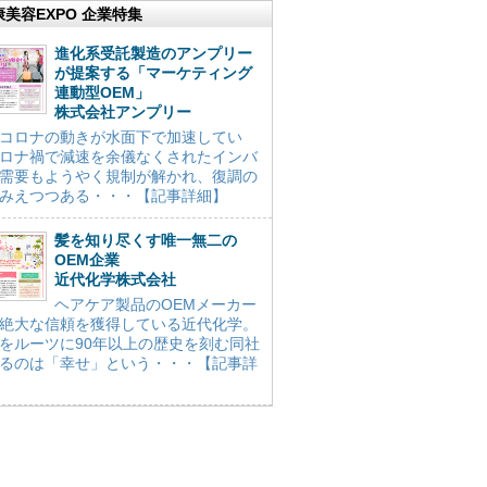
康美容EXPO 企業特集
進化系受託製造のアンプリー
が提案する「マーケティング
連動型OEM」
株式会社アンプリー
コロナの動きが水面下で加速してい
ロナ禍で減速を余儀なくされたインバ
需要もようやく規制が解かれ、復調の
みえつつある・・・【記事詳細】
髪を知り尽くす唯一無二の
OEM企業
近代化学株式会社
ヘアケア製品のOEMメーカー
絶大な信頼を獲得している近代化学。
をルーツに90年以上の歴史を刻む同社
るのは「幸せ」という・・・【記事詳