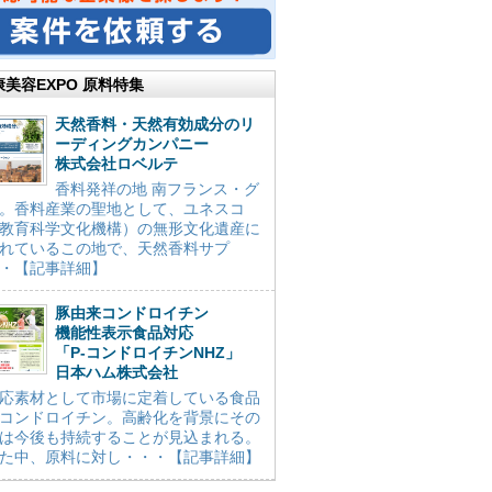
康美容EXPO 原料特集
天然香料・天然有効成分のリ
ーディングカンパニー
株式会社ロベルテ
香料発祥の地 南フランス・グ
。香料産業の聖地として、ユネスコ
教育科学文化機構）の無形文化遺産に
れているこの地で、天然香料サプ
・【記事詳細】
豚由来コンドロイチン
機能性表示食品対応
「P-コンドロイチンNHZ」
日本ハム株式会社
応素材として市場に定着している食品
コンドロイチン。高齢化を背景にその
は今後も持続することが見込まれる。
た中、原料に対し・・・【記事詳細】