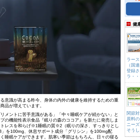
健
ラース
（国連
登録さ
ラ・・
する意識が高まる昨今、身体の内外の健康を維持するための重
た商品が増えています。
関節対
プリメントに苦手意識がある」「中々睡眠ケアが続かない」と
原料の
イプの機能性表示食品『眠りの森のココア』を新たに発売しま
ニーズ
トレスを和らげ※1睡眠の質※2（眠りの深さ、すっきりとし
そうし
」を100mg、休息サポート成分「グリシン」を100mg配
しく睡眠ケアができます。肌寒い季節はもちろん、日々の寝る