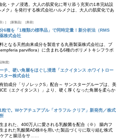
ア強化・ナノ浸透。大人の肌変化に寄り添う充実の1本完結設
『ハルメク』を発行する株式会社ハルメクは、大人の肌変化であ
容）
新製品
美容
分6種を「1種類の標準品」で同時定量！新分析法（RMS
薬株式会社
料となる天然由来成分を製造する丸善製薬株式会社は、ブ
pferia parviflora）に含まれる6種のポリメトキシフラボ
品制度
プローチ、硬い角層をほぐし浸透「エクイタンス ホワイトロー
スター株式会社
美白有効成分「リノレックS」配合～ サンスターグループは、美
ANCE（エクイタンス）」より、硬く厚くなった角層を柔らか
1粒で。Wケアチュアブル「オラフル クリア」新発売／株式
所
生まれた、400万人に愛される乳酸菌を配合（※） 腸内フ
生まれた乳酸菌AD株®を用いた製品づくりに取り組む株式
ケアと腸活をサ……