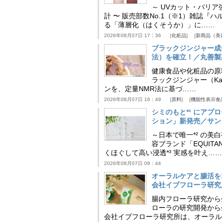
～ UVカット・バリ
計 〜 販売部数No.1（※1）雑誌
る「薄層化（はくそうか）」に……
2026年08月07日 17：36
化粧品
新商品（美
ブラックジンジャー成
法）を確立！／丸善製
健康食品や化粧品の原
ラックジンジャー（Kaem
ンを、定量NMR法に基づ……
2026年08月07日 16：49
原料
機能性表示食
シミのもと*¹ にア
ション」新発売／サン
～日本で唯一*² の
容ブランド「EQUIT
くほぐして高い浸透*³ 実感を叶え……
2026年08月07日 09：44
オーラルケアと腸活を
会社イブフローラ研究
腸内フローラ研究から
ローラの研究開発から
会社イブフローラ研究所は、オーラル