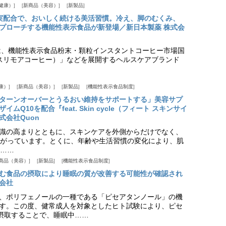
健康）
新商品（美容）
新製品
実配合で、おいしく続ける美活習慣。冷え、脚のむくみ、
プローチする機能性表示食品が新登場／新日本製薬 株式会
は、機能性表示食品粉末・顆粒インスタントコーヒー市場国
offee（スリモアコーヒー）」などを展開するヘルスケアブランド
康）
新商品（美容）
新製品
機能性表示食品制度
ターンオーバーとうるおい維持をサポートする」美容サプ
Q10を配合『feat. Skin cycle（フィート スキンサイ
式会社Quon
識の高まりとともに、スキンケアを外側からだけでなく、
がっています。とくに、年齢や生活習慣の変化により、肌
……
商品（美容）
新製品
機能性表示食品制度
む食品の摂取により睡眠の質が改善する可能性が確認され
会社
、ポリフェノールの一種である「ピセアタンノール」の機
す。この度、健常成人を対象としたヒト試験により、ピセ
摂取することで、睡眠中……