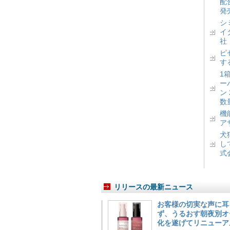
配
発
シ
イ
社
ピ
す
1
ー
ン
数
機
ア
犬
し
式
リリースの最新ニュース
お客様の切実な声に耳
ず、うるおす朝夜別オ
化を遂げてリニューア