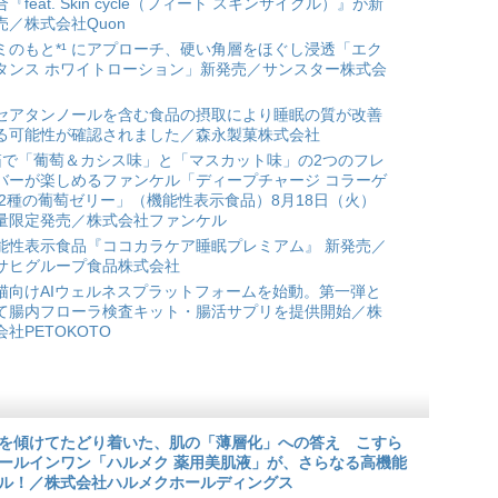
合『feat. Skin cycle（フィート スキンサイクル）』が新
売／株式会社Quon
ミのもと*¹ にアプローチ、硬い角層をほぐし浸透「エク
タンス ホワイトローション」新発売／サンスター株式会
セアタンノールを含む食品の摂取により睡眠の質が改善
る可能性が確認されました／森永製菓株式会社
箱で「葡萄＆カシス味」と「マスカット味」の2つのフレ
バーが楽しめるファンケル「ディープチャージ コラーゲ
 2種の葡萄ゼリー」（機能性表示食品）8月18日（火）
量限定発売／株式会社ファンケル
能性表示食品『ココカラケア睡眠プレミアム』 新発売／
サヒグループ食品株式会社
猫向けAIウェルネスプラットフォームを始動。第一弾と
て腸内フローラ検査キット・腸活サプリを提供開始／株
会社PETOKOTO
を傾けてたどり着いた、肌の「薄層化」への答え こすら
ールインワン「ハルメク 薬用美肌液」が、さらなる高機能
ル！／株式会社ハルメクホールディングス