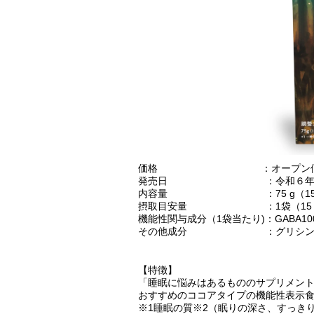
価格 ：オープン価
発売日 ：令和６年1月1
内容量 ：75 g（15 g
摂取目安量 ：1袋（15 g）
機能性関与成分（1袋当たり)：GABA100
その他成分 ：グリシン100
【特徴】
「睡眠に悩みはあるもののサプリメン
おすすめのココアタイプの機能性表示
※1睡眠の質※2（眠りの深さ、すっきり