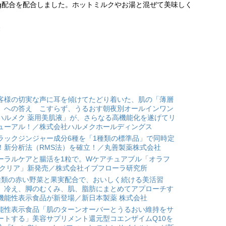
mg配合を配合しました。ホットミルクやお湯と混ぜて美味しく
表
客様の切実な声に耳を傾けてたどり着いた、肌の「薄層
」への答え こすらず、うるおす朝夜別オールインワン
ハルメク 薬用美肌液」が、さらなる高機能化を遂げてリ
ューアル！／株式会社ハルメクホールディングス
ラックジンジャー成分6種を「1種類の標準品」で同時定
！新分析法（RMS法）を確立！／丸善製薬株式会社
ーラルケアと腸活を1粒で。Wケアチュアブル「オラフ
 クリア」新発売／株式会社イブフローラ研究所
種類の赤い野菜と果実配合で、おいしく続ける美活習
。冷え、脚のむくみ、肌、脂肪にまとめてアプローチす
機能性表示食品が新登場／新日本製薬 株式会社
能性表示食品「肌のターンオーバーとうるおい維持をサ
ートする」美容サプリメント還元型コエンザイムQ10を