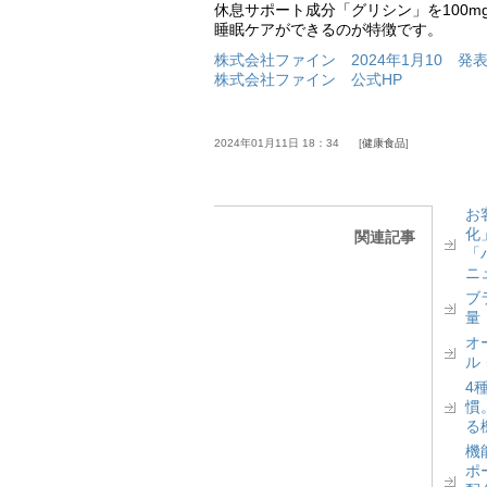
休息サポート成分「グリシン」を100
睡眠ケアができるのが特徴です。
株式会社ファイン 2024年1月10 発
株式会社ファイン 公式HP
2024年01月11日 18：34
健康食品
お
化
関連記事
「
ニ
ブ
量
オ
ル
4
慣
る
機
ポ