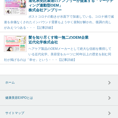
進化系受託製造のアンプリーが提案する「マーケテ
ィング連動型OEM」
株式会社アンプリー
ポストコロナの動きが水面下で加速している。コロナ禍で減
速を余儀なくされたインバウンド需要もようやく規制が解かれ、復調の兆し
がみえつつある・・・【記事詳細】
髪を知り尽くす唯一無二のOEM企業
近代化学株式会社
ヘアケア製品のOEMメーカーとして絶大な信頼を獲得して
いる近代化学。美容室をルーツに90年以上の歴史を刻む同
社が掲げるのは「幸せ」という・・・【記事詳細】
ホーム
健康美容EXPOとは
サイトマップ