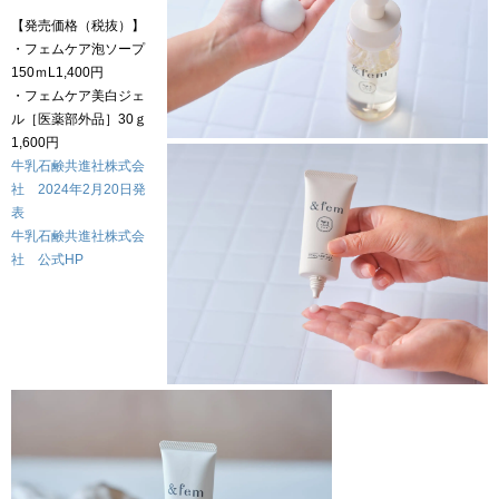
【発売価格（税抜）】
・フェムケア泡ソープ
150ｍL1,400円
・フェムケア美白ジェ
ル［医薬部外品］30ｇ
1,600円
牛乳石鹸共進社株式会
社 2024年2月20日発
表
牛乳石鹸共進社株式会
社 公式HP