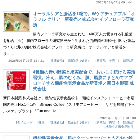
2026年08月07日 09：44
オーラルケアと腸活を1粒で。Wケアチュアブル「オ
ラフル クリア」新発売／株式会社イブフローラ研究
所
腸内フローラ研究から生まれた、400万人に愛される乳酸菌
を配合（※） 腸内フローラの研究開発から生まれた乳酸菌AD株®を用いた製品
づくりに取り組む株式会社イブフローラ研究所は、オーラルケアと腸活を
サ……
2026年08月06日 18：21
健康食品
新商品（健康）
新商品（美容）
新製品
4種類の赤い野菜と果実配合で、おいしく続ける美活
習慣。冷え、脚のむくみ、肌、脂肪にまとめてアプ
ローチする機能性表示食品が新登場／新日本製薬 株
式会社
新日本製薬 株式会社は、機能性表示食品粉末・顆粒インスタントコーヒー市場
国内売上No.1※1の「Slimore Coffee（スリモアコーヒー）」などを展開するヘ
ルスケアブランド『Fun and He……
2026年08月06日 18：00
ダイエット
健康
健康食品
新商品（健康）
新商品（美容）
新製品
機能性表示食品制度
機能性表示食品「肌のターンオーバーとうるおい維