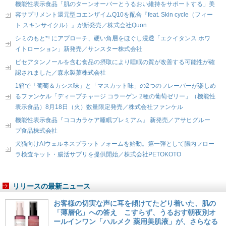
機能性表示食品「肌のターンオーバーとうるおい維持をサポートする」美
容サプリメント還元型コエンザイムQ10を配合『feat. Skin cycle（フィー
ト スキンサイクル）』が新発売／株式会社Quon
シミのもと*¹ にアプローチ、硬い角層をほぐし浸透「エクイタンス ホワ
イトローション」新発売／サンスター株式会社
ピセアタンノールを含む食品の摂取により睡眠の質が改善する可能性が確
認されました／森永製菓株式会社
1箱で「葡萄＆カシス味」と「マスカット味」の2つのフレーバーが楽しめ
るファンケル「ディープチャージ コラーゲン 2種の葡萄ゼリー」（機能性
表示食品）8月18日（火）数量限定発売／株式会社ファンケル
機能性表示食品『ココカラケア睡眠プレミアム』 新発売／アサヒグルー
プ食品株式会社
犬猫向けAIウェルネスプラットフォームを始動。第一弾として腸内フロー
ラ検査キット・腸活サプリを提供開始／株式会社PETOKOTO
リリースの最新ニュース
お客様の切実な声に耳を傾けてたどり着いた、肌の
「薄層化」への答え こすらず、うるおす朝夜別オ
ールインワン「ハルメク 薬用美肌液」が、さらなる