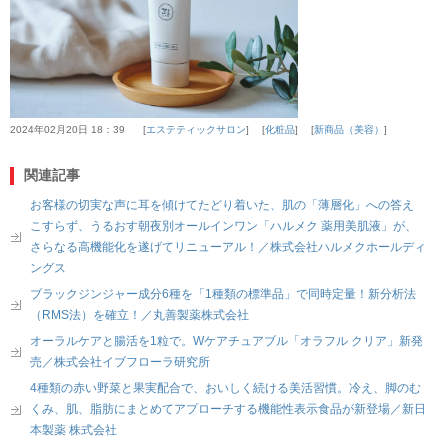
2024年02月20日 18：39
エステティックサロン
化粧品
新商品（美容）
関連記事
お客様の切実な声に耳を傾けてたどり着いた、肌の「薄層化」への答え
こすらず、うるおす朝夜別オールインワン「ハルメク 薬用美肌液」が、
さらなる高機能化を遂げてリニューアル！／株式会社ハルメクホールディ
ングス
ブラックジンジャー成分6種を「1種類の標準品」で同時定量！新分析法
（RMS法）を確立！／丸善製薬株式会社
オーラルケアと腸活を1粒で。Wケアチュアブル「オラフル クリア」新発
売／株式会社イブフローラ研究所
4種類の赤い野菜と果実配合で、おいしく続ける美活習慣。冷え、脚のむ
くみ、肌、脂肪にまとめてアプローチする機能性表示食品が新登場／新日
本製薬 株式会社