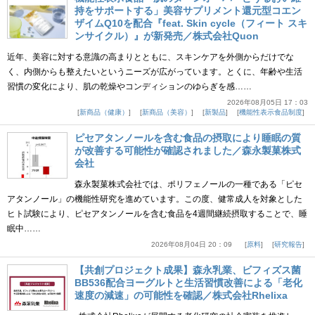
持をサポートする」美容サプリメント還元型コエン
ザイムQ10を配合『feat. Skin cycle（フィート スキ
ンサイクル）』が新発売／株式会社Quon
近年、美容に対する意識の高まりとともに、スキンケアを外側からだけでな
く、内側からも整えたいというニーズが広がっています。とくに、年齢や生活
習慣の変化により、肌の乾燥やコンディションのゆらぎを感……
2026年08月05日 17：03
新商品（健康）
新商品（美容）
新製品
機能性表示食品制度
ピセアタンノールを含む食品の摂取により睡眠の質
が改善する可能性が確認されました／森永製菓株式
会社
森永製菓株式会社では、ポリフェノールの一種である「ピセ
アタンノール」の機能性研究を進めています。この度、健常成人を対象とした
ヒト試験により、ピセアタンノールを含む食品を4週間継続摂取することで、睡
眠中……
2026年08月04日 20：09
原料
研究報告
【共創プロジェクト成果】森永乳業、ビフィズス菌
BB536配合ヨーグルトと生活習慣改善による「老化
速度の減速」の可能性を確認／株式会社Rhelixa