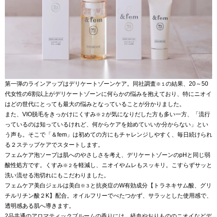
第一弾のラインアップはデリケートゾーンケア。同社調査
の結果、20～50
※１
代女性の6割以上がデリケートゾーンに何らかの悩みを抱えており、特にニオイ
はどの世代にとっても最大の悩みとなっていることが分かりました。
また、VIO脱毛をきっかけにくすみ
が気になりだした方も多い一方、「流行
※２
っているのは知っているけれど、何からケアを始めていいか分からない」とい
う声も。そこで「＆fem」は初めての方にもチャレンジしやすく、毎日続けられ
る２ステップケアでスタートします。
フェムケア泡ソープは肌へのやさしさを考え、デリケートゾーンのpHと同じ弱
酸性処方です。くすみ
を軽減し、ニオイやムレもスッキリ。こすらずサッと
※２
洗い流せる泡切れにもこだわりました。
フェムケア美白ジェルは美白
と抗炎症のW有効成分【トラネキサム酸、グリ
※３
チルリチン酸２K】配合。オイルフリーでべたつかず、サラッとした使用感で、
透明感ある肌へ導きます。
2品共通のアロマティックブルームの香りには、経血やおりもののニオイなどデ