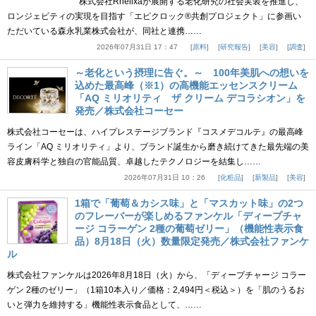
株式会社Rhelixaが展開する老化研究の社会実装を推進し、
ロンジェビティの実現を目指す「エピクロック®共創プロジェクト」に参画い
ただいている森永乳業株式会社が、同社と連携……
2026年07月31日 17：47
原料
研究報告
美容
調査
～老化という摂理に告ぐ。～ 100年美肌への想いを
込めた最高峰（※1）の高機能エッセンスクリーム
「AQ ミリオリティ ザ クリーム デコラシオン」を
発売／株式会社コーセー
株式会社コーセーは、ハイプレステージブランド『コスメデコルテ』の最高峰
ライン「AQ ミリオリティ」より、ブランド誕生から磨き続けてきた最先端の美
容皮膚科学と独自の官能品質、卓越したテクノロジーを結集し……
2026年07月31日 10：26
化粧品
新製品
美容
1箱で「葡萄＆カシス味」と「マスカット味」の2つ
のフレーバーが楽しめるファンケル「ディープチャ
ージ コラーゲン 2種の葡萄ゼリー」（機能性表示食
品）8月18日（火）数量限定発売／株式会社ファンケ
ル
株式会社ファンケルは2026年8月18日（火）から、「ディープチャージ コラー
ゲン 2種のゼリー」（1箱10本入り／価格：2,494円＜税込＞）を「肌のうるお
いと弾力を維持する」機能性表示食品として、……