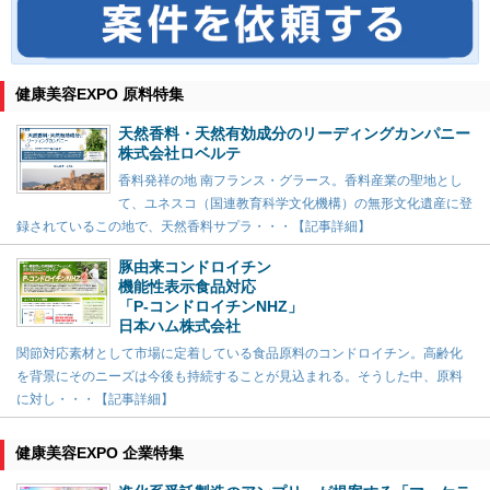
健康美容EXPO 原料特集
天然香料・天然有効成分のリーディングカンパニー
株式会社ロベルテ
香料発祥の地 南フランス・グラース。香料産業の聖地とし
て、ユネスコ（国連教育科学文化機構）の無形文化遺産に登
録されているこの地で、天然香料サプラ・・・【記事詳細】
豚由来コンドロイチン
機能性表示食品対応
「P-コンドロイチンNHZ」
日本ハム株式会社
関節対応素材として市場に定着している食品原料のコンドロイチン。高齢化
を背景にそのニーズは今後も持続することが見込まれる。そうした中、原料
に対し・・・【記事詳細】
健康美容EXPO 企業特集