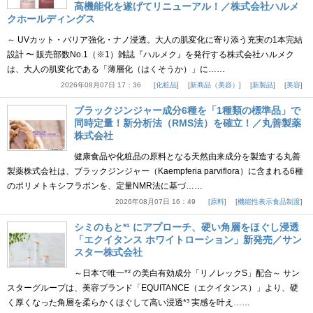
高機能化を遂げてリニューアル！／株式会社ハルメ
クホールディングス
～ UVカット・バリア強化・ナノ浸透。大人の肌変化に寄り添う充実の1本完結
設計 〜 販売部数No.1（※1）雑誌『ハルメク』を発行する株式会社ハルメク
は、大人の肌変化である「薄層化（はくそうか）」に……
2026年08月07日 17：36
化粧品
新商品（美容）
新製品
美容
ブラックジンジャー成分6種を「1種類の標準品」で
同時定量！新分析法（RMS法）を確立！／丸善製薬
株式会社
健康食品や化粧品の原料となる天然由来成分を製造する丸善
製薬株式会社は、ブラックジンジャー（Kaempferia parviflora）に含まれる6種
のポリメトキシフラボンを、定量NMR法に基づ……
2026年08月07日 16：49
原料
機能性表示食品制度
シミのもと*¹ にアプローチ、硬い角層をほぐし浸透
「エクイタンス ホワイトローション」新発売／サン
スター株式会社
～日本で唯一*² の美白有効成分「リノレックS」配合～ サン
スターグループは、美容ブランド「EQUITANCE（エクイタンス）」より、硬
く厚くなった角層を柔らかくほぐして高い浸透*³ 実感を叶え……