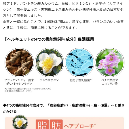
酸アミド、パントテン酸カルシウム、葉酸、ビタミンC）・唐辛子（カプサイ
シン）・黒生姜エキス・黒胡椒エキス組み合わせた機能性表示食品の日本初処
方として開発致しました。
食事と一緒に飲むことで、1回3粒2.79kcal。適度な運動、バランスのいい食事
と共に、手軽に、簡単に続けることができます。
【ヘルキュットの4つの機能性関与成分】厳選採用
◆4つの機能性関与成分で、「腹部脂肪
・脂肪消費
・糖・便通」へと働き
※7
※6
かかける