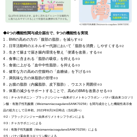
◆4つの機能性関与成分届出で、9つの機能性を実現
1．BMIの高めの方の「腹部の脂肪」を減らす
※2
2．日常活動時のエネルギー代謝において「脂肪を消費」しやすくする
※2
3．生きて腸まで届き腸内環境を整え「便通を改善」する
※4
4．食事に含まれる「脂肪の吸収」を抑える
※3
5．食後に上がる「血中中性脂肪」を抑える
※3
6．健常な方の高めの空腹時の「血糖値」を下げる
※5
7．満気味な方の体脂肪の管理
※3
8．お腹の脂肪（内臓脂肪、皮下脂肪）、ウエスト周囲径
※3
9．体重の減少をサポートすることで、高めのBMIを改善させる
※3
※1：チャカサポニン・ブラックジンジャー由来ポリメトキシフラボン・バナバ葉由来コロソリ
ン酸・有胞子性乳酸菌（WeizmanniacoagulansSANK70258）を関与成分とした機能性表示食
品の処方として日本初。2023年8月24日時点（当社調べ）
※2：ブラックジンジャー由来ポリメトキシフラボンによる
※3：チャカサポニンによる
※4：有胞子性乳酸菌（WeizmanniacoagulansSANK70258）による
※5：バナバ葉由来コロソリン酸による