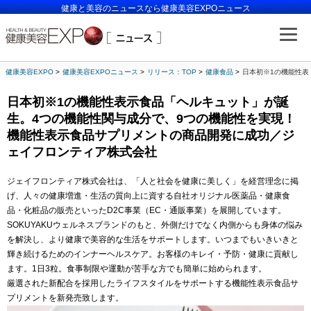
健康と美容のニュースなら健康美容EXPOニュース
健康美容EXPO
健康美容EXPOニュース
リリース：TOP
健康食品
日本初※1の機能性表
日本初※1の機能性表示食品「ヘルキュット」が誕
生。4つの機能性関与成分で、9つの機能性を実現！
機能性表示食品サプリメントの商品開発に成功／ジ
ェイフロンティア株式会社
ジェイフロンティア株式会社は、「人と社会を健康に美しく」を経営理念に掲
げ、人々の健康増進・生活の質向上に資する自社オリジナル医薬品・健康食
品・化粧品の販売といったD2C事業（EC・通販事業）を展開しています。
SOKUYAKUウェルネスブランドのもと、外側だけでなく内側からも身体の悩み
を解決し、より健康で美容的な生活をサポートします。いつまでもいきいきと
輝き続けるためのインナーヘルスケア。お客様のキレイ・予防・健康に貢献し
ます。1日3粒。食事制限や運動が苦手な方でも簡単に始められます。
厳選された新配合を採用したライフスタイルをサポートする機能性表示食品サ
プリメントを新発売致します。