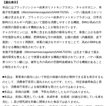
【届出表示】
本品にはブラックジンジャー由来ポリメトキシフラボン、チャカサポニン、有
胞子性乳酸菌（WeizmanniacoagulansSANK70258）、バナバ葉由来コロソリ
ン酸が含まれます。ブラックジンジャー由来ポリメトキシフラボンは、日常活
動時のエネルギー代謝において脂肪を消費しやすくする機能、BMIが高めの方
の腹部の脂肪を減らす機能があることが報告されています。
チャカサポニンには、食事に含まれる脂肪の吸収を抑えて、食後に上がる血中
中性脂肪を抑える機能、肥満気味な方の体脂肪、お腹の脂肪（内臓脂肪、皮下
脂肪）、ウエスト周囲径、体重の減少をサポートすることで、高めのBMIを改
善させる機能が報告されています。
有胞子性乳酸菌（WeizmanniacoagulansSANK70258）は生きて腸まで届き、
腸内環境を整えることで便通を改善する機能が報告されています。バナバ葉由
来コロソリン酸には、健常な方の高めの空腹時血糖値を下げる機能があること
が報告されています。
■本品は、事業者の責任において特定の保健の目的が期待できる旨を表示するも
のとして、消費者庁長官に届出されたものです。ただし、特定保健用食品と異
なり、消費者庁長官による個別審査を受けたものではありません。
■本品は、疾病の診断、治療、予防を目的としたものではありません。
■本品は、疾病に罹患している者、未成年者、妊産婦（妊娠を計画している者を
含む。）及び授乳婦を対象に開発された食品ではあリません。