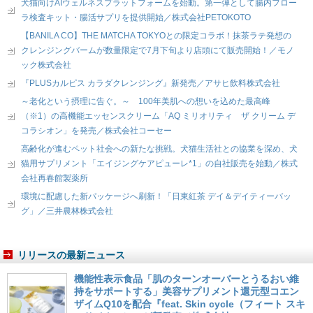
犬猫向けAIウェルネスプラットフォームを始動。第一弾として腸内フロー
ラ検査キット・腸活サプリを提供開始／株式会社PETOKOTO
【BANILA CO】THE MATCHA TOKYOとの限定コラボ！抹茶ラテ発想の
クレンジングバームが数量限定で7月下旬より店頭にて販売開始！／モノ
ック株式会社
『PLUSカルピス カラダクレンジング』新発売／アサヒ飲料株式会社
～老化という摂理に告ぐ。～ 100年美肌への想いを込めた最高峰
（※1）の高機能エッセンスクリーム「AQ ミリオリティ ザ クリーム デ
コラシオン」を発売／株式会社コーセー
高齢化が進むペット社会への新たな挑戦。犬猫生活社との協業を深め、犬
猫用サプリメント「エイジングケアピューレ*1」の自社販売を始動／株式
会社再春館製薬所
環境に配慮した新パッケージへ刷新！「日東紅茶 デイ＆デイティーバッ
グ」／三井農林株式会社
リリースの最新ニュース
機能性表示食品「肌のターンオーバーとうるおい維
持をサポートする」美容サプリメント還元型コエン
ザイムQ10を配合『feat. Skin cycle（フィート スキ