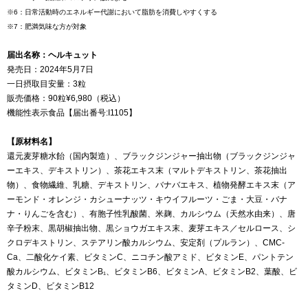
※6：日常活動時のエネルギー代謝において脂肪を消費しやすくする
※7：肥満気味な方が対象
届出名称：ヘルキュット
発売日：2024年5月7日
一日摂取目安量：3粒
販売価格：90粒¥6,980（税込）
機能性表示食品【届出番号:I1105】
【原材料名】
還元麦芽糖水飴（国内製造）、ブラックジンジャー抽出物（ブラックジンジャ
ーエキス、デキストリン）、茶花エキス末（マルトデキストリン、茶花抽出
物）、食物繊維、乳糖、デキストリン、バナバエキス、植物発酵エキス末（ア
ーモンド・オレンジ・カシューナッツ・キウイフルーツ・ごま・大豆・バナ
ナ・りんごを含む）、有胞子性乳酸菌、米麹、カルシウム（天然水由来）、唐
辛子粉末、黒胡椒抽出物、黒ショウガエキス末、麦芽エキス／セルロース、シ
クロデキストリン、ステアリン酸カルシウム、安定剤（プルラン）、CMC-
Ca、二酸化ケイ素、ビタミンC、ニコチン酸アミド、ビタミンE、パントテン
酸カルシウム、ビタミンB₁、ビタミンB6、ビタミンA、ビタミンB2、葉酸、ビ
タミンD、ビタミンB12