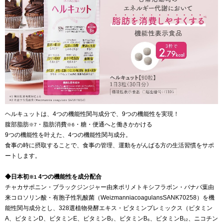
ヘルキュットは、4つの機能性関与成分で、9つの機能性を実現！
腹部脂肪
・脂肪消費
・糖・便通へと働きかかける
※7
※6
9つの機能性を叶えた、4つの機能性関与成分。
食事の時に摂取することで、食事の管理、運動をがんばる方の生活習慣をサポ
ートします。
◆日本初
4つの機能性を成分配合
※1
チャカサポニン・ブラックジンジャー由来ポリメトキシフラボン・バナバ葉由
来コロソリン酸・有胞子性乳酸菌（WeizmanniacoagulansSANK70258）を機
能性関与成分とし、328選植物発酵エキス・ビタミンプレミックス（ビタミン
A、ビタミンD、ビタミンE、ビタミンB₂、ビタミンB₆、ビタミンB₁₂、ニコチン