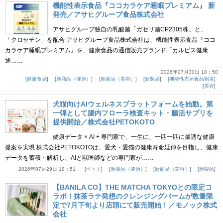
機能性表示食品『ココカラケア睡眠プレミアム』 新
発売／アサヒグループ食品株式会社
アサヒグループ独自の乳酸菌「ガセリ菌CP2305株」と、
「クロセチン」を配合 アサヒグループ食品株式会社は、機能性表示食品『ココ
カラケア睡眠プレミアム』を、健康食品の通信販売ブランド「カルピス健康
通……
2026年07月30日 18：50
健康食品
新商品（健康）
新商品（美容）
新製品
機能性表示食品制度
美容
犬猫向けAIウェルネスプラットフォームを始動。第
一弾として腸内フローラ検査キット・腸活サプリを
提供開始／株式会社PETOKOTO
健康データ × AI + 専門家で、一生に、一匹一匹に最適な健康
提案を実現 株式会社PETOKOTOは、愛犬・愛猫の健康寿命延伸を目指し、健康
データを蓄積・解析し、AIと獣医師などの専門家が……
2026年07月29日 18：51
ペット
新商品（健康）
新商品（美容）
新製品
【BANILA CO】THE MATCHA TOKYOとの限定コ
ラボ！抹茶ラテ発想のクレンジングバームが数量限
定で7月下旬より店頭にて販売開始！／モノック株式
会社