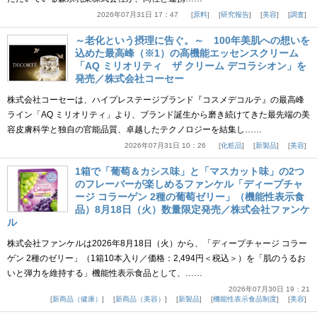
2026年07月31日 17：47
原料
研究報告
美容
調査
～老化という摂理に告ぐ。～ 100年美肌への想いを
込めた最高峰（※1）の高機能エッセンスクリーム
「AQ ミリオリティ ザ クリーム デコラシオン」を
発売／株式会社コーセー
株式会社コーセーは、ハイプレステージブランド『コスメデコルテ』の最高峰
ライン「AQ ミリオリティ」より、ブランド誕生から磨き続けてきた最先端の美
容皮膚科学と独自の官能品質、卓越したテクノロジーを結集し……
2026年07月31日 10：26
化粧品
新製品
美容
1箱で「葡萄＆カシス味」と「マスカット味」の2つ
のフレーバーが楽しめるファンケル「ディープチャ
ージ コラーゲン 2種の葡萄ゼリー」（機能性表示食
品）8月18日（火）数量限定発売／株式会社ファンケ
ル
株式会社ファンケルは2026年8月18日（火）から、「ディープチャージ コラー
ゲン 2種のゼリー」（1箱10本入り／価格：2,494円＜税込＞）を「肌のうるお
いと弾力を維持する」機能性表示食品として、……
2026年07月30日 19：21
新商品（健康）
新商品（美容）
新製品
機能性表示食品制度
美容