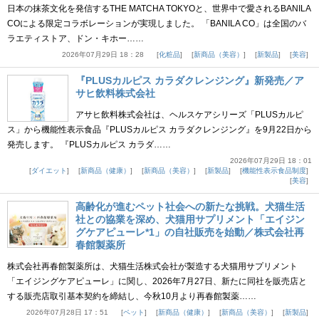
日本の抹茶文化を発信するTHE MATCHA TOKYOと、世界中で愛されるBANILA
COによる限定コラボレーションが実現しました。 「BANILA CO」は全国のバ
ラエティストア、ドン・キホー……
2026年07月29日 18：28
化粧品
新商品（美容）
新製品
美容
『PLUSカルピス カラダクレンジング』新発売／ア
サヒ飲料株式会社
アサヒ飲料株式会社は、ヘルスケアシリーズ「PLUSカルピ
ス」から機能性表示食品『PLUSカルピス カラダクレンジング』を9月22日から
発売します。 『PLUSカルピス カラダ……
2026年07月29日 18：01
ダイエット
新商品（健康）
新商品（美容）
新製品
機能性表示食品制度
美容
高齢化が進むペット社会への新たな挑戦。犬猫生活
社との協業を深め、犬猫用サプリメント「エイジン
グケアピューレ*1」の自社販売を始動／株式会社再
春館製薬所
株式会社再春館製薬所は、犬猫生活株式会社が製造する犬猫用サプリメント
「エイジングケアピューレ」に関し、2026年7月27日、新たに同社を販売店と
する販売店取引基本契約を締結し、今秋10月より再春館製薬……
2026年07月28日 17：51
ペット
新商品（健康）
新商品（美容）
新製品