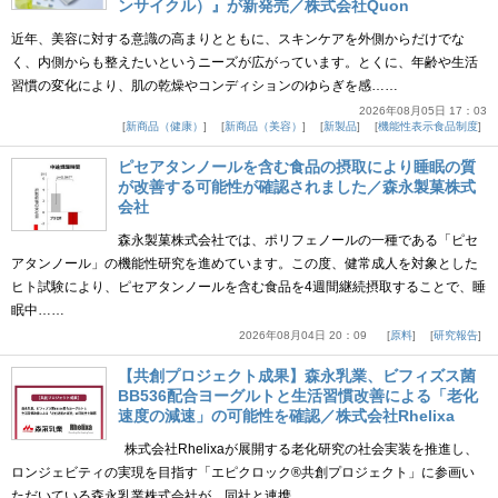
ンサイクル）』が新発売／株式会社Quon
近年、美容に対する意識の高まりとともに、スキンケアを外側からだけでな
く、内側からも整えたいというニーズが広がっています。とくに、年齢や生活
習慣の変化により、肌の乾燥やコンディションのゆらぎを感……
2026年08月05日 17：03
新商品（健康）
新商品（美容）
新製品
機能性表示食品制度
ピセアタンノールを含む食品の摂取により睡眠の質
が改善する可能性が確認されました／森永製菓株式
会社
森永製菓株式会社では、ポリフェノールの一種である「ピセ
アタンノール」の機能性研究を進めています。この度、健常成人を対象とした
ヒト試験により、ピセアタンノールを含む食品を4週間継続摂取することで、睡
眠中……
2026年08月04日 20：09
原料
研究報告
【共創プロジェクト成果】森永乳業、ビフィズス菌
BB536配合ヨーグルトと生活習慣改善による「老化
速度の減速」の可能性を確認／株式会社Rhelixa
株式会社Rhelixaが展開する老化研究の社会実装を推進し、
ロンジェビティの実現を目指す「エピクロック®共創プロジェクト」に参画い
ただいている森永乳業株式会社が、同社と連携……