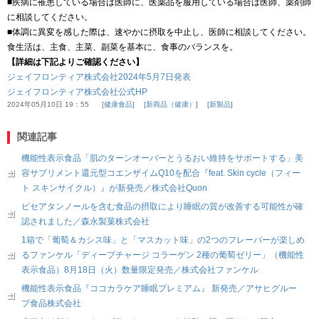
■疾病に罹患している場合は医師に、医薬品を服用している場合は医師、薬剤師
に相談してください。
■体調に異変を感した際は、速やかに摂取を中止し、医師に相談してください。
食生活は、主食、主菜、副菜を基本に、食事のバランスを。
【詳細は下記よりご確認ください】
ジェイフロンティア株式会社2024年5月7日発表
ジェイフロンティア株式会社公式HP
2024年05月10日 19：55
健康食品
新商品（健康）
新製品
関連記事
機能性表示食品「肌のターンオーバーとうるおい維持をサポートする」美
容サプリメント還元型コエンザイムQ10を配合『feat. Skin cycle（フィー
ト スキンサイクル）』が新発売／株式会社Quon
ピセアタンノールを含む食品の摂取により睡眠の質が改善する可能性が確
認されました／森永製菓株式会社
1箱で「葡萄＆カシス味」と「マスカット味」の2つのフレーバーが楽しめ
るファンケル「ディープチャージ コラーゲン 2種の葡萄ゼリー」（機能性
表示食品）8月18日（火）数量限定発売／株式会社ファンケル
機能性表示食品『ココカラケア睡眠プレミアム』 新発売／アサヒグルー
プ食品株式会社