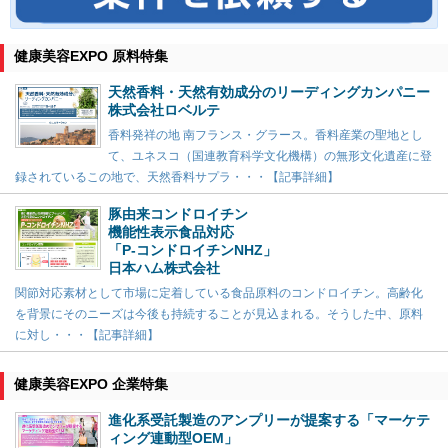
健康美容EXPO 原料特集
天然香料・天然有効成分のリーディングカンパニー
株式会社ロベルテ
香料発祥の地 南フランス・グラース。香料産業の聖地とし
て、ユネスコ（国連教育科学文化機構）の無形文化遺産に登
録されているこの地で、天然香料サプラ・・・【記事詳細】
豚由来コンドロイチン
機能性表示食品対応
「P-コンドロイチンNHZ」
日本ハム株式会社
関節対応素材として市場に定着している食品原料のコンドロイチン。高齢化
を背景にそのニーズは今後も持続することが見込まれる。そうした中、原料
に対し・・・【記事詳細】
健康美容EXPO 企業特集
進化系受託製造のアンプリーが提案する「マーケテ
ィング連動型OEM」