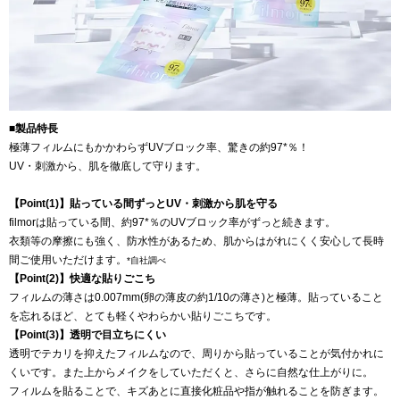
■製品特長
極薄フィルムにもかかわらずUVブロック率、驚きの約97*％！
UV・刺激から、肌を徹底して守ります。
【Point(1)】貼っている間ずっとUV・刺激から肌を守る
filmorは貼っている間、約97*％のUVブロック率がずっと続きます。
衣類等の摩擦にも強く、防水性があるため、肌からはがれにくく安心して長時
間ご使用いただけます。
*自社調べ
【Point(2)】快適な貼りごこち
フィルムの薄さは0.007mm(卵の薄皮の約1/10の薄さ)と極薄。貼っていること
を忘れるほど、とても軽くやわらかい貼りごこちです。
【Point(3)】透明で目立ちにくい
透明でテカリを抑えたフィルムなので、周りから貼っていることが気付かれに
くいです。また上からメイクをしていただくと、さらに自然な仕上がりに。
フィルムを貼ることで、キズあとに直接化粧品や指が触れることを防ぎます。