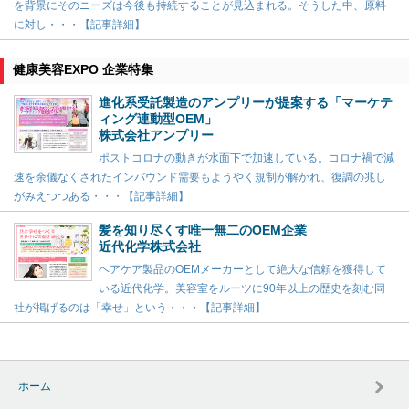
を背景にそのニーズは今後も持続することが見込まれる。そうした中、原料
に対し・・・【記事詳細】
健康美容EXPO 企業特集
進化系受託製造のアンプリーが提案する「マーケテ
ィング連動型OEM」
株式会社アンプリー
ポストコロナの動きが水面下で加速している。コロナ禍で減
速を余儀なくされたインバウンド需要もようやく規制が解かれ、復調の兆し
がみえつつある・・・【記事詳細】
髪を知り尽くす唯一無二のOEM企業
近代化学株式会社
ヘアケア製品のOEMメーカーとして絶大な信頼を獲得して
いる近代化学。美容室をルーツに90年以上の歴史を刻む同
社が掲げるのは「幸せ」という・・・【記事詳細】
ホーム