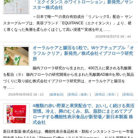
「エクイタンス ホワイトローション」新発売／サン
スター株式会社
～日本で唯一*² の美白有効成分「リノレックS」配合～ サン
スターグループは、美容ブランド「EQUITANCE（エクイタンス）」より、硬
く厚くなった角層を柔らかくほぐして高い浸透*³ 実感を叶え……
2026年08月07日 09：44
オーラルケアと腸活を1粒で。Wケアチュアブル「オ
ラフル クリア」新発売／株式会社イブフローラ研究
所
腸内フローラ研究から生まれた、400万人に愛される乳酸菌
を配合（※） 腸内フローラの研究開発から生まれた乳酸菌AD株®を用いた製品
づくりに取り組む株式会社イブフローラ研究所は、オーラルケアと腸活を
サ……
2026年08月06日 18：21
健康食品
新商品（健康）
新商品（美容）
新製品
4種類の赤い野菜と果実配合で、おいしく続ける美活
習慣。冷え、脚のむくみ、肌、脂肪にまとめてアプ
ローチする機能性表示食品が新登場／新日本製薬 株
式会社
新日本製薬 株式会社は、機能性表示食品粉末・顆粒インスタントコーヒー市場
国内売上No.1※1の「Slimore Coffee（スリモアコーヒー）」などを展開するヘ