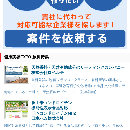
健康美容EXPO 原料特集
天然香料・天然有効成分のリーディングカンパニー
株式会社ロベルテ
香料発祥の地 南フランス・グラース。香料産業の聖地とし
て、ユネスコ（国連教育科学文化機構）の無形文化遺産に登
録されているこの地で、天然香料サプラ・・・【記事詳細】
豚由来コンドロイチン
機能性表示食品対応
「P-コンドロイチンNHZ」
日本ハム株式会社
関節対応素材として市場に定着している食品原料のコンドロイチン。高齢化