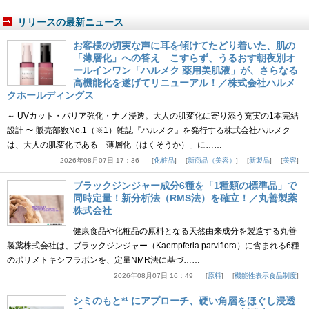
リリースの最新ニュース
お客様の切実な声に耳を傾けてたどり着いた、肌の
「薄層化」への答え こすらず、うるおす朝夜別オ
ールインワン「ハルメク 薬用美肌液」が、さらなる
高機能化を遂げてリニューアル！／株式会社ハルメ
クホールディングス
～ UVカット・バリア強化・ナノ浸透。大人の肌変化に寄り添う充実の1本完結
設計 〜 販売部数No.1（※1）雑誌『ハルメク』を発行する株式会社ハルメク
は、大人の肌変化である「薄層化（はくそうか）」に……
2026年08月07日 17：36
化粧品
新商品（美容）
新製品
美容
ブラックジンジャー成分6種を「1種類の標準品」で
同時定量！新分析法（RMS法）を確立！／丸善製薬
株式会社
健康食品や化粧品の原料となる天然由来成分を製造する丸善
製薬株式会社は、ブラックジンジャー（Kaempferia parviflora）に含まれる6種
のポリメトキシフラボンを、定量NMR法に基づ……
2026年08月07日 16：49
原料
機能性表示食品制度
シミのもと*¹ にアプローチ、硬い角層をほぐし浸透