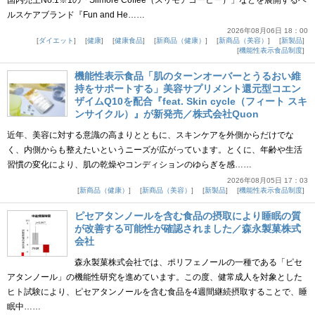
ルスケアブランド『Fun and He……
2026年08月06日 18：00
ダイエット
健康
健康食品
新商品（健康）
新商品（美容）
新製品
機能性表示食品制度
機能性表示食品「肌のターンオーバーとうるおい維
持をサポートする」美容サプリメント還元型コエン
ザイムQ10を配合『feat. Skin cycle（フィート スキ
ンサイクル）』が新発売／株式会社Quon
近年、美容に対する意識の高まりとともに、スキンケアを外側からだけでな
く、内側からも整えたいというニーズが広がっています。とくに、年齢や生活
習慣の変化により、肌の乾燥やコンディションのゆらぎを感……
2026年08月05日 17：03
新商品（健康）
新商品（美容）
新製品
機能性表示食品制度
ピセアタンノールを含む食品の摂取により睡眠の質
が改善する可能性が確認されました／森永製菓株式
会社
森永製菓株式会社では、ポリフェノールの一種である「ピセ
アタンノール」の機能性研究を進めています。この度、健常成人を対象とした
ヒト試験により、ピセアタンノールを含む食品を4週間継続摂取することで、睡
眠中……