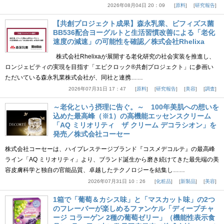
2026年08月04日 20：09
原料
研究報告
【共創プロジェクト成果】森永乳業、ビフィズス菌
BB536配合ヨーグルトと生活習慣改善による「老化
速度の減速」の可能性を確認／株式会社Rhelixa
株式会社Rhelixaが展開する老化研究の社会実装を推進し、
ロンジェビティの実現を目指す「エピクロック®共創プロジェクト」に参画い
ただいている森永乳業株式会社が、同社と連携……
2026年07月31日 17：47
原料
研究報告
美容
調査
～老化という摂理に告ぐ。～ 100年美肌への想いを
込めた最高峰（※1）の高機能エッセンスクリーム
「AQ ミリオリティ ザ クリーム デコラシオン」を
発売／株式会社コーセー
株式会社コーセーは、ハイプレステージブランド『コスメデコルテ』の最高峰
ライン「AQ ミリオリティ」より、ブランド誕生から磨き続けてきた最先端の美
容皮膚科学と独自の官能品質、卓越したテクノロジーを結集し……
2026年07月31日 10：26
化粧品
新製品
美容
1箱で「葡萄＆カシス味」と「マスカット味」の2つ
のフレーバーが楽しめるファンケル「ディープチャ
ージ コラーゲン 2種の葡萄ゼリー」（機能性表示食