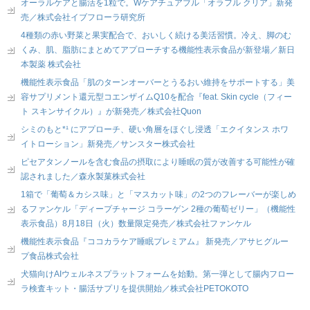
オーラルケアと腸活を1粒で。Wケアチュアブル「オラフル クリア」新発
売／株式会社イブフローラ研究所
4種類の赤い野菜と果実配合で、おいしく続ける美活習慣。冷え、脚のむ
くみ、肌、脂肪にまとめてアプローチする機能性表示食品が新登場／新日
本製薬 株式会社
機能性表示食品「肌のターンオーバーとうるおい維持をサポートする」美
容サプリメント還元型コエンザイムQ10を配合『feat. Skin cycle（フィー
ト スキンサイクル）』が新発売／株式会社Quon
シミのもと*¹ にアプローチ、硬い角層をほぐし浸透「エクイタンス ホワ
イトローション」新発売／サンスター株式会社
ピセアタンノールを含む食品の摂取により睡眠の質が改善する可能性が確
認されました／森永製菓株式会社
1箱で「葡萄＆カシス味」と「マスカット味」の2つのフレーバーが楽しめ
るファンケル「ディープチャージ コラーゲン 2種の葡萄ゼリー」（機能性
表示食品）8月18日（火）数量限定発売／株式会社ファンケル
機能性表示食品『ココカラケア睡眠プレミアム』 新発売／アサヒグルー
プ食品株式会社
犬猫向けAIウェルネスプラットフォームを始動。第一弾として腸内フロー
ラ検査キット・腸活サプリを提供開始／株式会社PETOKOTO