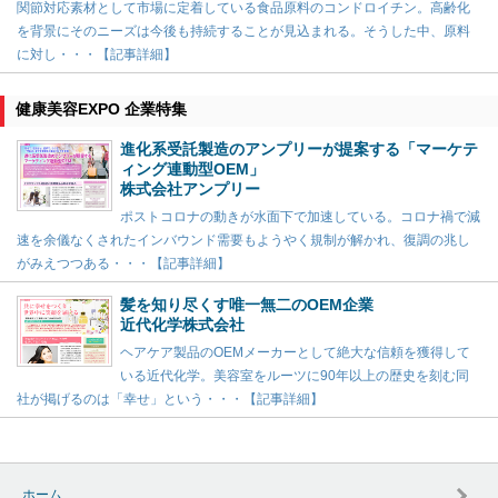
関節対応素材として市場に定着している食品原料のコンドロイチン。高齢化
を背景にそのニーズは今後も持続することが見込まれる。そうした中、原料
に対し・・・【記事詳細】
健康美容EXPO 企業特集
進化系受託製造のアンプリーが提案する「マーケテ
ィング連動型OEM」
株式会社アンプリー
ポストコロナの動きが水面下で加速している。コロナ禍で減
速を余儀なくされたインバウンド需要もようやく規制が解かれ、復調の兆し
がみえつつある・・・【記事詳細】
髪を知り尽くす唯一無二のOEM企業
近代化学株式会社
ヘアケア製品のOEMメーカーとして絶大な信頼を獲得して
いる近代化学。美容室をルーツに90年以上の歴史を刻む同
社が掲げるのは「幸せ」という・・・【記事詳細】
ホーム