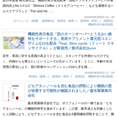
新日本製薬 株式会社は、機能性表示食品粉末・顆粒インスタントコーヒー市場
国内売上No.1※1の「Slimore Coffee（スリモアコーヒー）」などを展開するヘ
ルスケアブランド『Fun and He……
2026年08月06日 18：00
ダイエット
健康
健康食品
新商品（健康）
新商品（美容）
新製品
機能性表示食品制度
機能性表示食品「肌のターンオーバーとうるおい維
持をサポートする」美容サプリメント還元型コエン
ザイムQ10を配合『feat. Skin cycle（フィート スキ
ンサイクル）』が新発売／株式会社Quon
近年、美容に対する意識の高まりとともに、スキンケアを外側からだけでな
く、内側からも整えたいというニーズが広がっています。とくに、年齢や生活
習慣の変化により、肌の乾燥やコンディションのゆらぎを感……
2026年08月05日 17：03
新商品（健康）
新商品（美容）
新製品
機能性表示食品制度
ピセアタンノールを含む食品の摂取により睡眠の質
が改善する可能性が確認されました／森永製菓株式
会社
森永製菓株式会社では、ポリフェノールの一種である「ピセ
アタンノール」の機能性研究を進めています。この度、健常成人を対象とした
ヒト試験により、ピセアタンノールを含む食品を4週間継続摂取することで、睡