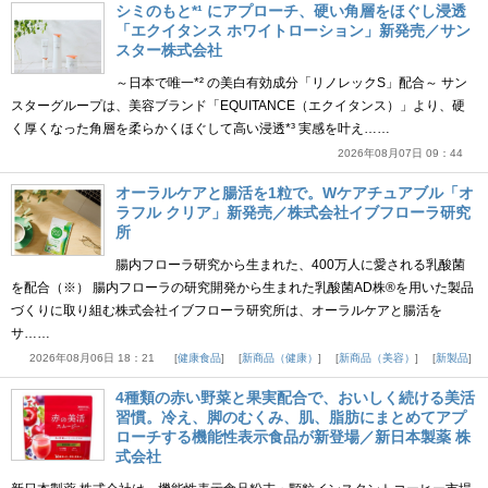
シミのもと*¹ にアプローチ、硬い角層をほぐし浸透
「エクイタンス ホワイトローション」新発売／サン
スター株式会社
～日本で唯一*² の美白有効成分「リノレックS」配合～ サン
スターグループは、美容ブランド「EQUITANCE（エクイタンス）」より、硬
く厚くなった角層を柔らかくほぐして高い浸透*³ 実感を叶え……
2026年08月07日 09：44
オーラルケアと腸活を1粒で。Wケアチュアブル「オ
ラフル クリア」新発売／株式会社イブフローラ研究
所
腸内フローラ研究から生まれた、400万人に愛される乳酸菌
を配合（※） 腸内フローラの研究開発から生まれた乳酸菌AD株®を用いた製品
づくりに取り組む株式会社イブフローラ研究所は、オーラルケアと腸活を
サ……
2026年08月06日 18：21
健康食品
新商品（健康）
新商品（美容）
新製品
4種類の赤い野菜と果実配合で、おいしく続ける美活
習慣。冷え、脚のむくみ、肌、脂肪にまとめてアプ
ローチする機能性表示食品が新登場／新日本製薬 株
式会社