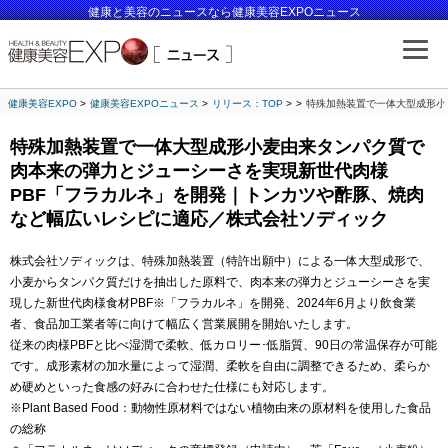
健康と美容のニュースなら健康美容EXPOニュース
健康美容EXPO
健康美容EXPOニュース
リリース：TOP
特殊加熱装置で一体大型成形小
特殊加熱装置で一体大型成形小麦由来タンパク質で
肉本来の弾力とジューシーさを実現新世代肉様
PBF「フラカルネ」を開発｜トンカツや酢豚、焼肉
など幅広いレシピに適応／株式会社ソディック
株式会社ソディックは、特殊加熱装置（特許出願中）による一体大型成形で、
小麦からタンパク質だけを抽出した原料で、肉本来の弾力とジューシーさを実
現した新世代肉様食材PBF※「フラカルネ」を開発、2024年6月より飲食業
者、食品加工業者等に向けて幅広く営業展開を開始いたします。
従来の肉様PBFと比べ湿潤で柔軟、低カロリー･低脂質、90日の常温保存が可能
です。成形素材の加水量によって湿潤、柔軟を自由に調整できるため、柔らか
め硬めといった食感の好みに合わせた仕様にも対応します。
※Plant Based Food：動物性原材料ではない植物由来の原材料を使用した食品
の総称