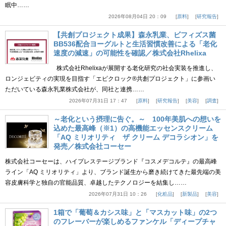
眠中……
2026年08月04日 20：09
原料
研究報告
【共創プロジェクト成果】森永乳業、ビフィズス菌
BB536配合ヨーグルトと生活習慣改善による「老化
速度の減速」の可能性を確認／株式会社Rhelixa
株式会社Rhelixaが展開する老化研究の社会実装を推進し、
ロンジェビティの実現を目指す「エピクロック®共創プロジェクト」に参画い
ただいている森永乳業株式会社が、同社と連携……
2026年07月31日 17：47
原料
研究報告
美容
調査
～老化という摂理に告ぐ。～ 100年美肌への想いを
込めた最高峰（※1）の高機能エッセンスクリーム
「AQ ミリオリティ ザ クリーム デコラシオン」を
発売／株式会社コーセー
株式会社コーセーは、ハイプレステージブランド『コスメデコルテ』の最高峰
ライン「AQ ミリオリティ」より、ブランド誕生から磨き続けてきた最先端の美
容皮膚科学と独自の官能品質、卓越したテクノロジーを結集し……
2026年07月31日 10：26
化粧品
新製品
美容
1箱で「葡萄＆カシス味」と「マスカット味」の2つ
のフレーバーが楽しめるファンケル「ディープチャ