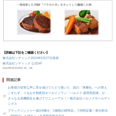
【詳細は下記をご確認ください】
株式会社ソディック2024年5月27日発表
株式会社ソディック 公式HP
2024年05月30日 16：49
関連記事
お客様の切実な声に耳を傾けてたどり着いた、肌の「薄層化」への答え
こすらず、うるおす朝夜別オールインワン「ハルメク 薬用美肌液」が、
さらなる高機能化を遂げてリニューアル！／株式会社ハルメクホールディ
ングス
ブラックジンジャー成分6種を「1種類の標準品」で同時定量！新分析法
（RMS法）を確立！／丸善製薬株式会社