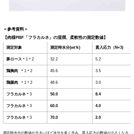
＜参考資料＞
【肉様PBF「フラカルネ」の湿潤、柔軟性の測定数値】
測定対象
測定時水分(wt％)
貫入応力（N=3)
豚ロース
＊1＊2
32.2
5.2
鶏胸肉
＊1＊2
45.6
3.5
鶏腿肉
＊1＊2
48.6
3.0
フラカルネ
＊3
50.0
8.4
フラカルネ
＊3
60.0
4.0
フラカルネ
＊3
70.0
2.0
測定時水分の数値が大きいほど水分を多く含み、貫入応力の数値が小さくなる