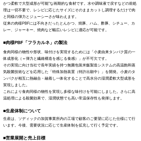
かつ柔軟で大型成形が可能”な画期的な食材です。水や調味液で戻すなどの前処
理は一切不要で、レシピに応じたサイズにそのままカットし調理するだけで肉
と同様の弾力とジューシーさが味わえます。
従来の肉様PBFには不向きだったとんかつ、焼豚、ハム、酢豚、シチュー、カ
レー、ジャーキー、焼肉など幅広いレシピに適応が可能です。
■肉様PBF「フラカルネ」の製法
食肉同様の物性や形状、味付けを実現するためには「小麦由来タンパク質の一
体成形化（＝弾力と繊維構造を感じる食感）」が不可欠です。
その実現に向け当社で長年実績を持つ無菌包装米飯製造システムの高温飽和蒸
気殺菌技術などを応用した「特殊加熱装置（特許出願中）」を開発。小麦のタ
ンパクが相互に熱融合・融着し一体化することで高水分の湿潤柔軟大型成形を
実現しました。
これにより食肉同様の物性を実現し多様な味付けを可能にしました。さらに高
温処理による殺菌効果で、湿潤状態でも高い常温保存性も発揮します。
■生産体制について
生産は、ソディックの加賀事業所内の工場で顧客のご要望に応じた仕様にて行
います。今後、需要状況に応じて生産体制を拡充して行く予定です。
■営業展開と売上目標