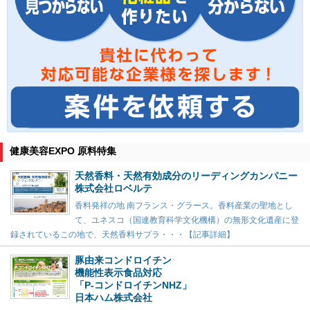
健康美容EXPO 原料特集
天然香料・天然有効成分のリーディングカンパニー
株式会社ロベルテ
香料発祥の地 南フランス・グラース。香料産業の聖地とし
て、ユネスコ（国連教育科学文化機構）の無形文化遺産に登
録されているこの地で、天然香料サプラ・・・【記事詳細】
豚由来コンドロイチン
機能性表示食品対応
「P-コンドロイチンNHZ」
日本ハム株式会社