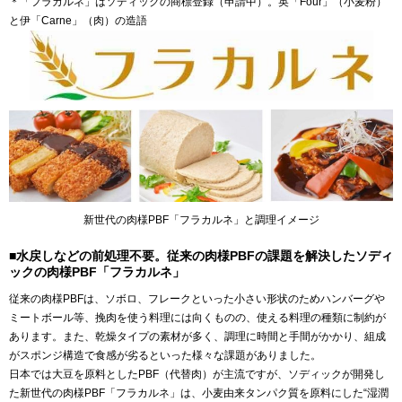
＊「フラカルネ」はソディックの商標登録（申請中）。英「Four」（小麦粉）
と伊「Carne」（肉）の造語
新世代の肉様PBF「フラカルネ」と調理イメージ
■水戻しなどの前処理不要。従来の肉様PBFの課題を解決したソディ
ックの肉様PBF「フラカルネ」
従来の肉様PBFは、ソボロ、フレークといった小さい形状のためハンバーグや
ミートボール等、挽肉を使う料理には向くものの、使える料理の種類に制約が
あります。また、乾燥タイプの素材が多く、調理に時間と手間がかかり、組成
がスポンジ構造で食感が劣るといった様々な課題がありました。
日本では大豆を原料としたPBF（代替肉）が主流ですが、ソディックが開発し
た新世代の肉様PBF「フラカルネ」は、小麦由来タンパク質を原料にした“湿潤