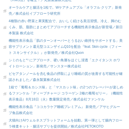
オーラルケアと腸活を1粒で。Wケアチュアブル「オラフル クリア」新発
売／株式会社イブフローラ研究所
4種類の赤い野菜と果実配合で、おいしく続ける美活習慣。冷え、脚のむ
くみ、肌、脂肪にまとめてアプローチする機能性表示食品が新登場／新日
本製薬 株式会社
機能性表示食品「肌のターンオーバーとうるおい維持をサポートする」美
容サプリメント還元型コエンザイムQ10を配合『feat. Skin cycle（フィー
ト スキンサイクル）』が新発売／株式会社Quon
シミのもと*¹ にアプローチ、硬い角層をほぐし浸透「エクイタンス ホワ
イトローション」新発売／サンスター株式会社
ピセアタンノールを含む食品の摂取により睡眠の質が改善する可能性が確
認されました／森永製菓株式会社
1箱で「葡萄＆カシス味」と「マスカット味」の2つのフレーバーが楽しめ
るファンケル「ディープチャージ コラーゲン 2種の葡萄ゼリー」（機能性
表示食品）8月18日（火）数量限定発売／株式会社ファンケル
機能性表示食品『ココカラケア睡眠プレミアム』 新発売／アサヒグルー
プ食品株式会社
犬猫向けAIウェルネスプラットフォームを始動。第一弾として腸内フロー
ラ検査キット・腸活サプリを提供開始／株式会社PETOKOTO