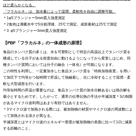
ほど柔らかくなる。
「フラカルネ」は、加水量によって湿潤、柔軟性を自由に調整可能。
＊1φ5プランジャー5mm貫入強度測定
＊2食肉は沸騰水中で5分処理後、25℃で測定。成形素材は25℃で測定
＊3 φ5プランジャー3mm貫入強度測定
【PBF「フラカルネ」の一体成形の原理】
食品のタンパク質の多くは、水を可塑剤として特定の高温以上でタンパク質を
構成している分子がある程度自由に動けるようになってから変形しはじめ、同
種タンパク質間においては分子の融合（一体化）が可能になります。
この特性を利用し、一定量加水した食品タンパク質を「特殊加熱装置」を用い
て加圧下で均等かつ短時間で昇温して熱融着し、次に冷却することで湿潤・柔
軟な大型成形を行います。
均等短時間の昇温が重要なのは、食品タンパク質の加水分解あるいは熱分解を
最小とするためです。したがって、通常の伝導伝熱の手法や半減深度＊3の制限
があるマイクロ波利用はあまり有効ではありません。
＊3マイクロ波で加熱される際には、被加熱物の材質やマイクロ波の周波数によ
って加熱される深さが異なる。
半減深度とはマイクロ波のエネルギー密度が被加熱物の表面に比べて1/2に減衰
する距離のこと。