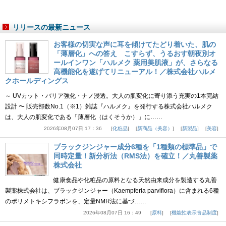
リリースの最新ニュース
お客様の切実な声に耳を傾けてたどり着いた、肌の
「薄層化」への答え こすらず、うるおす朝夜別オ
ールインワン「ハルメク 薬用美肌液」が、さらなる
高機能化を遂げてリニューアル！／株式会社ハルメ
クホールディングス
～ UVカット・バリア強化・ナノ浸透。大人の肌変化に寄り添う充実の1本完結
設計 〜 販売部数No.1（※1）雑誌『ハルメク』を発行する株式会社ハルメク
は、大人の肌変化である「薄層化（はくそうか）」に……
2026年08月07日 17：36
化粧品
新商品（美容）
新製品
美容
ブラックジンジャー成分6種を「1種類の標準品」で
同時定量！新分析法（RMS法）を確立！／丸善製薬
株式会社
健康食品や化粧品の原料となる天然由来成分を製造する丸善
製薬株式会社は、ブラックジンジャー（Kaempferia parviflora）に含まれる6種
のポリメトキシフラボンを、定量NMR法に基づ……
2026年08月07日 16：49
原料
機能性表示食品制度