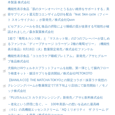
本製薬 株式会社
機能性表示食品「肌のターンオーバーとうるおい維持をサポートする」美
容サプリメント還元型コエンザイムQ10を配合『feat. Skin cycle（フィー
ト スキンサイクル）』が新発売／株式会社Quon
ピセアタンノールを含む食品の摂取により睡眠の質が改善する可能性が確
認されました／森永製菓株式会社
1箱で「葡萄＆カシス味」と「マスカット味」の2つのフレーバーが楽しめ
るファンケル「ディープチャージ コラーゲン 2種の葡萄ゼリー」（機能性
表示食品）8月18日（火）数量限定発売／株式会社ファンケル
機能性表示食品『ココカラケア睡眠プレミアム』 新発売／アサヒグルー
プ食品株式会社
犬猫向けAIウェルネスプラットフォームを始動。第一弾として腸内フロー
ラ検査キット・腸活サプリを提供開始／株式会社PETOKOTO
【BANILA CO】THE MATCHA TOKYOとの限定コラボ！抹茶ラテ発想の
クレンジングバームが数量限定で7月下旬より店頭にて販売開始！／モノ
ック株式会社
『PLUSカルピス カラダクレンジング』新発売／アサヒ飲料株式会社
～老化という摂理に告ぐ。～ 100年美肌への想いを込めた最高峰
（※1）の高機能エッセンスクリーム「AQ ミリオリティ ザ クリーム デ