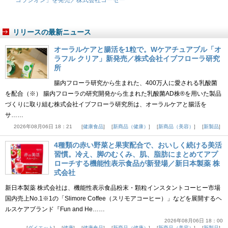
コラシオン」を発売／株式会社コーセー
リリースの最新ニュース
オーラルケアと腸活を1粒で。Wケアチュアブル「オ
ラフル クリア」新発売／株式会社イブフローラ研究
所
腸内フローラ研究から生まれた、400万人に愛される乳酸菌
を配合（※） 腸内フローラの研究開発から生まれた乳酸菌AD株®を用いた製品
づくりに取り組む株式会社イブフローラ研究所は、オーラルケアと腸活を
サ……
2026年08月06日 18：21
健康食品
新商品（健康）
新商品（美容）
新製品
4種類の赤い野菜と果実配合で、おいしく続ける美活
習慣。冷え、脚のむくみ、肌、脂肪にまとめてアプ
ローチする機能性表示食品が新登場／新日本製薬 株
式会社
新日本製薬 株式会社は、機能性表示食品粉末・顆粒インスタントコーヒー市場
国内売上No.1※1の「Slimore Coffee（スリモアコーヒー）」などを展開するヘ
ルスケアブランド『Fun and He……
2026年08月06日 18：00
ダイエット
健康
健康食品
新商品（健康）
新商品（美容）
新製品