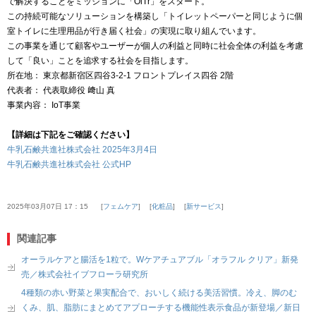
で解決することをミッションに「OiTr」をスタート。
この持続可能なソリューションを構築し「トイレットペーパーと同じように個
室トイレに生理用品が行き届く社会」の実現に取り組んでいます。
この事業を通じて顧客やユーザーが個人の利益と同時に社会全体の利益を考慮
して「良い」ことを追求する社会を目指します。
所在地： 東京都新宿区四谷3-2-1 フロントプレイス四谷 2階
代表者： 代表取締役 﨑山 真
事業内容： IoT事業
【詳細は下記をご確認ください】
牛乳石鹸共進社株式会社 2025年3月4日
牛乳石鹸共進社株式会社 公式HP
2025年03月07日 17：15
フェムケア
化粧品
新サービス
関連記事
オーラルケアと腸活を1粒で。Wケアチュアブル「オラフル クリア」新発
売／株式会社イブフローラ研究所
4種類の赤い野菜と果実配合で、おいしく続ける美活習慣。冷え、脚のむ
くみ、肌、脂肪にまとめてアプローチする機能性表示食品が新登場／新日