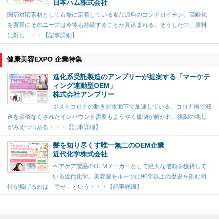
日本ハム株式会社
関節対応素材として市場に定着している食品原料のコンドロイチン。高齢化
を背景にそのニーズは今後も持続することが見込まれる。そうした中、原料
に対し・・・【記事詳細】
健康美容EXPO 企業特集
進化系受託製造のアンプリーが提案する「マーケテ
ィング連動型OEM」
株式会社アンプリー
ポストコロナの動きが水面下で加速している。コロナ禍で減
速を余儀なくされたインバウンド需要もようやく規制が解かれ、復調の兆し
がみえつつある・・・【記事詳細】
髪を知り尽くす唯一無二のOEM企業
近代化学株式会社
ヘアケア製品のOEMメーカーとして絶大な信頼を獲得して
いる近代化学。美容室をルーツに90年以上の歴史を刻む同
社が掲げるのは「幸せ」という・・・【記事詳細】