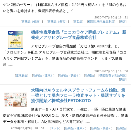
ゲン 2種のゼリー」（1箱10本入り／価格：2,494円＜税込＞）を「肌のうるお
いと弾力を維持する」機能性表示食品として、……
2026年07月30日 19：21
新商品（健康）
新商品（美容）
新製品
機能性表示食品制度
美容
機能性表示食品『ココカラケア睡眠プレミアム』 新
発売／アサヒグループ食品株式会社
アサヒグループ独自の乳酸菌「ガセリ菌CP2305株」と、
「クロセチン」を配合 アサヒグループ食品株式会社は、機能性表示食品『ココ
カラケア睡眠プレミアム』を、健康食品の通信販売ブランド「カルピス健康
通……
2026年07月30日 18：50
健康食品
新商品（健康）
新商品（美容）
新製品
機能性表示食品制度
美容
犬猫向けAIウェルネスプラットフォームを始動。第
一弾として腸内フローラ検査キット・腸活サプリを
提供開始／株式会社PETOKOTO
健康データ × AI + 専門家で、一生に、一匹一匹に最適な健康
提案を実現 株式会社PETOKOTOは、愛犬・愛猫の健康寿命延伸を目指し、健康
データを蓄積・解析し、AIと獣医師などの専門家が……
2026年07月29日 18：51
ペット
新商品（健康）
新商品（美容）
新製品