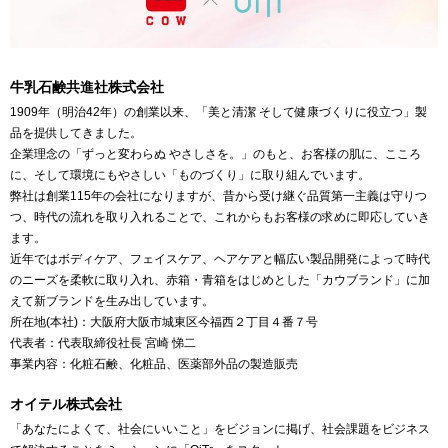
牛乳石鹸共進社株式会社
1909年（明治42年）の創業以来、「美と清潔 そして健康づくりに役立つ」製
品を提供してきました。
企業理念の「ずっと変わらぬ やさしさを。」のもと、お客様の肌に、こころ
に、そして環境にもやさしい「ものづくり」に取り組んでいます。
弊社は創業115年の会社になりますが、昔から受け継ぐ品質第一主義は守りつ
つ、時代の流れを取り入れることで、これからもお客様の求めに即応していき
ます。
近年ではボディケア、フェイスケア、ヘアケアと幅広い製品開発によって時代
のニーズを柔軟に取り入れ、赤箱・青箱をはじめとした「カウブランド」に加
えて新ブランドを生み出しています。
所在地(本社)：大阪府大阪市城東区今福西２丁目４番７号
代表者：代表取締役社長 宮崎 悌二
事業内容：化粧石鹸、化粧品、医薬部外品の製造販売
オイテル株式会社
「あなたによくて、社会にいいこと」をビジョンに掲げ、社会課題をビジネス