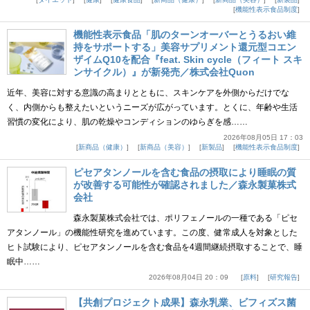
機能性表示食品制度
機能性表示食品「肌のターンオーバーとうるおい維
持をサポートする」美容サプリメント還元型コエン
ザイムQ10を配合『feat. Skin cycle（フィート スキ
ンサイクル）』が新発売／株式会社Quon
近年、美容に対する意識の高まりとともに、スキンケアを外側からだけでな
く、内側からも整えたいというニーズが広がっています。とくに、年齢や生活
習慣の変化により、肌の乾燥やコンディションのゆらぎを感……
2026年08月05日 17：03
新商品（健康）
新商品（美容）
新製品
機能性表示食品制度
ピセアタンノールを含む食品の摂取により睡眠の質
が改善する可能性が確認されました／森永製菓株式
会社
森永製菓株式会社では、ポリフェノールの一種である「ピセ
アタンノール」の機能性研究を進めています。この度、健常成人を対象とした
ヒト試験により、ピセアタンノールを含む食品を4週間継続摂取することで、睡
眠中……
2026年08月04日 20：09
原料
研究報告
【共創プロジェクト成果】森永乳業、ビフィズス菌