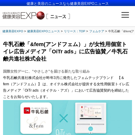
健康と美容のニュースなら健康美容EXPOニュース
健康美容EXPO
健康美容EXPOニュース
リリース：TOP
フェムケア
牛乳石鹸「&fem
牛乳石鹸「&fem(アンドフェム）」が女性用個室ト
イレ広告メディア「OiTr ads」に広告協賛／牛乳石
鹸共進社株式会社
国際女性デーに、”やさしさ”を届ける新たな取り組み
牛乳石鹸共進社株式会社が昨年3月に発売したフェムテックブランド 【＆
fem（アンドフェム）】 は、オイテル株式会社が提供する女性用個室トイレ広
告メディア「OiTr ads（オイテル・アズ）」において広告協賛契約を締結した
ことをお知らせいたします。