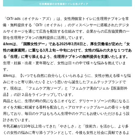
「OiTr ads（オイテル・アズ）」は、女性用個室トイレに生理用ナプキンを常
備・無料提供する「OiTr（オイテル）」のディスペンサーに搭載されたデジタ
ルサイネージを通じて広告を配信する仕組みです。企業からの広告協賛費の一
部を生理用ナプキンの無料提供に活用しています。
&fem
は、「国際女性デー」である2025年3月8日と、厚生労働省が定めた「女
性の健康週間」に重なる3月上旬～中旬にかけて、女性の悩みの大きな１つであ
る「生理」に寄り添えるよう、生理用ナプキンの無料提供を支援いたします。
生理・妊娠・出産・更年期など、女性は日々の中で様々な悩みを抱えていま
す。
&femは、【いつでも自然に自分らしくいられるように、女性が抱える様々な悩
みにそっと寄り添いたい】という思いから誕生したフェムテックブランドで
す。現在は、「フェムケア泡ソープ」と「フェムケア美白*ジェル【医薬部外
品】」の計２品をラインナップしています。
両品ともに、生理の時の気になるニオイなど、デリケートゾーンの気になるニ
オイを大幅に軽減する香料を配合した＜アロマティックブルームの香り＞を使
用しており、毎日のケアはもちろん生理中のケアにもお使いいただけるよう設
計されています。
牛乳石鹸が110年以上培ってきた「やさしさ」と「技術力」を活かし、より多
くの女性の悩みに寄り添うブランドとして、今後も女性と社会に貢献できるよ