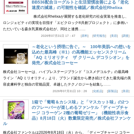
BB536配合ヨーグルトと生活習慣改善による「老化
速度の減速」の可能性を確認／株式会社Rhelixa
株式会社Rhelixaが展開する老化研究の社会実装を推進し、
ロンジェビティの実現を目指す「エピクロック®共創プロジェクト」に参画い
ただいている森永乳業株式会社が、同社と連携……
2026年07月31日 17：47
原料
研究報告
美容
調査
～老化という摂理に告ぐ。～ 100年美肌への想いを
込めた最高峰（※1）の高機能エッセンスクリーム
「AQ ミリオリティ ザ クリーム デコラシオン」を
発売／株式会社コーセー
株式会社コーセーは、ハイプレステージブランド『コスメデコルテ』の最高峰
ライン「AQ ミリオリティ」より、ブランド誕生から磨き続けてきた最先端の美
容皮膚科学と独自の官能品質、卓越したテクノロジーを結集し……
2026年07月31日 10：26
化粧品
新製品
美容
1箱で「葡萄＆カシス味」と「マスカット味」の2つ
のフレーバーが楽しめるファンケル「ディープチャ
ージ コラーゲン 2種の葡萄ゼリー」（機能性表示食
品）8月18日（火）数量限定発売／株式会社ファンケ
ル
株式会社ファンケルは2026年8月18日（火）から、「ディープチャージ コラー