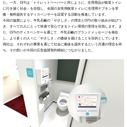
た。一方、OiTrは「トイレットペーパーと同じように、生理用品が個室トイレ
に行き届く社会」を目指し、全国の女性用個室トイレに生理用ナプキンを常
備・無料提供するディスペンサーを設置する活動を推進しています。
今回の協賛により、牛乳石鹸の「やさしさ」の理念とOiTrの取り組みが結びつ
き、すべての人にとって快適で安心できるトイレ環境の実現を目指します。ま
た、OiTrのディスペンサーを通じて、牛乳石鹸のブランドメッセージを発信
し、より多くの人々に「やさしさ」の価値を届けることを目的としています。
両社は、それぞれの事業を通じて社会に価値を提供するという共通の理念を持
ち、その想いが今回の広告協賛契約締結につながりました。