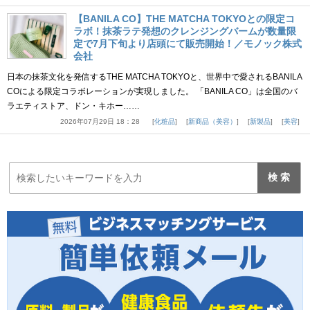
【BANILA CO】THE MATCHA TOKYOとの限定コ
ラボ！抹茶ラテ発想のクレンジングバームが数量限
定で7月下旬より店頭にて販売開始！／モノック株式
会社
日本の抹茶文化を発信するTHE MATCHA TOKYOと、世界中で愛されるBANILA
COによる限定コラボレーションが実現しました。 「BANILA CO」は全国のバ
ラエティストア、ドン・キホー……
2026年07月29日 18：28
化粧品
新商品（美容）
新製品
美容