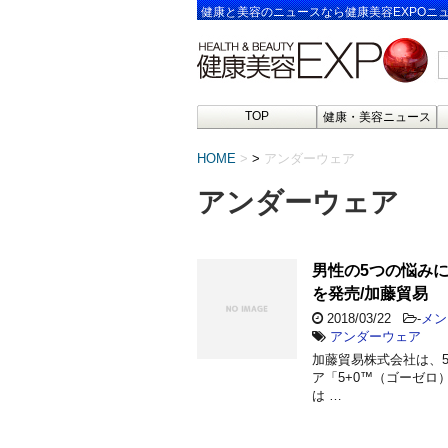
健康と美容のニュースなら健康美容EXPOニ
TOP
健康・美容ニュース
HOME
>
アンダーウェア
アンダーウェア
男性の5つの悩み
を発売/加藤貿易
2018/03/22
-
メン
アンダーウェア
加藤貿易株式会社は、
ア「5+0™（ゴーゼロ）
は …