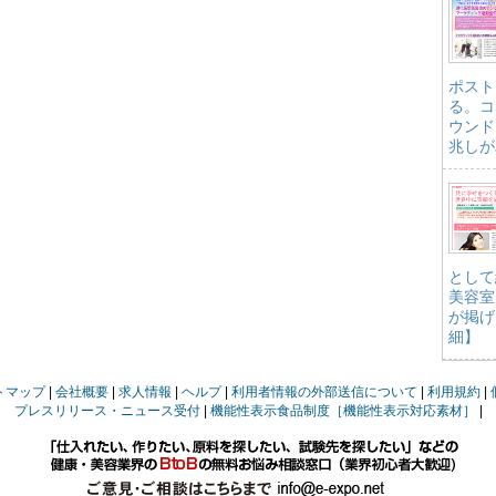
ポスト
る。コ
ウンド
兆しが
として
美容室
が掲げ
細】
トマップ
会社概要
求人情報
ヘルプ
利用者情報の外部送信について
利用規約
プレスリリース・ニュース受付
機能性表示食品制度［機能性表示対応素材］