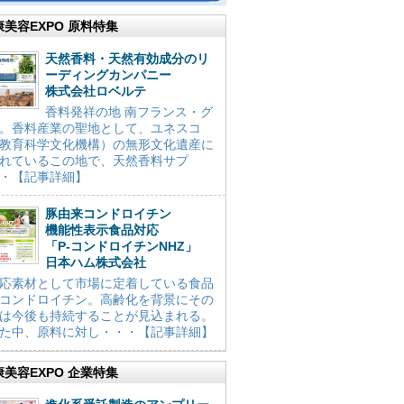
康美容EXPO 原料特集
天然香料・天然有効成分のリ
ーディングカンパニー
株式会社ロベルテ
香料発祥の地 南フランス・グ
。香料産業の聖地として、ユネスコ
教育科学文化機構）の無形文化遺産に
れているこの地で、天然香料サプ
・【記事詳細】
豚由来コンドロイチン
機能性表示食品対応
「P-コンドロイチンNHZ」
日本ハム株式会社
応素材として市場に定着している食品
コンドロイチン。高齢化を背景にその
は今後も持続することが見込まれる。
た中、原料に対し・・・【記事詳細】
康美容EXPO 企業特集