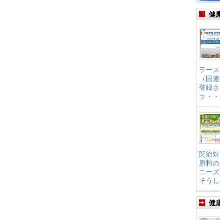
健
ラース
（国連
登録さ
ラ・・
関節対
原料の
ニーズ
そうし
健