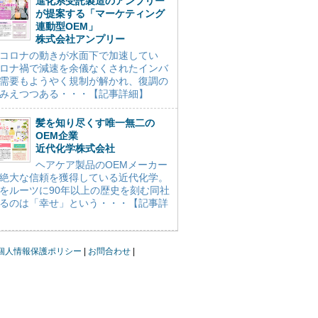
進化系受託製造のアンプリー
が提案する「マーケティング
連動型OEM」
株式会社アンプリー
コロナの動きが水面下で加速してい
ロナ禍で減速を余儀なくされたインバ
需要もようやく規制が解かれ、復調の
みえつつある・・・【記事詳細】
髪を知り尽くす唯一無二の
OEM企業
近代化学株式会社
ヘアケア製品のOEMメーカー
絶大な信頼を獲得している近代化学。
をルーツに90年以上の歴史を刻む同社
るのは「幸せ」という・・・【記事詳
個人情報保護ポリシー
お問合わせ