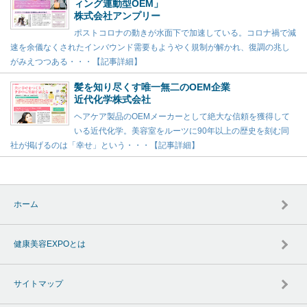
ィング連動型OEM」
株式会社アンプリー
ポストコロナの動きが水面下で加速している。コロナ禍で減
速を余儀なくされたインバウンド需要もようやく規制が解かれ、復調の兆し
がみえつつある・・・【記事詳細】
髪を知り尽くす唯一無二のOEM企業
近代化学株式会社
ヘアケア製品のOEMメーカーとして絶大な信頼を獲得して
いる近代化学。美容室をルーツに90年以上の歴史を刻む同
社が掲げるのは「幸せ」という・・・【記事詳細】
ホーム
健康美容EXPOとは
サイトマップ