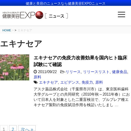
健康と美容のニュースなら健康美容EXPOニュース
HOME
>
エキナセア
エキナセア
エキナセアの免疫力改善効果を国内ヒト臨床
試験にて確認
2011/09/22
-
リリース
,
リリースリスト
,
健康食品
,
原料
エキナセア
,
エビデンス
,
免疫力
,
原料
アスク薬品株式会社（千葉県市川市）は、東京医科歯科
大学グループとの共同研究（2010年秋～2011年春）にお
いて日本人を対象とした二重盲検法で、プルプレア種エ
キナセア製剤の免疫賦活作用を検証いたしまし …
1
2
次へ »