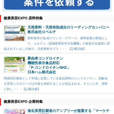
健康美容EXPO 原料特集
天然香料・天然有効成分のリーディングカンパニー
株式会社ロベルテ
香料発祥の地 南フランス・グラース。香料産業の聖地とし
て、ユネスコ（国連教育科学文化機構）の無形文化遺産に登
録されているこの地で、天然香料サプラ・・・【記事詳細】
豚由来コンドロイチン
機能性表示食品対応
「P-コンドロイチンNHZ」
日本ハム株式会社
関節対応素材として市場に定着している食品原料のコンドロイチン。高齢化
を背景にそのニーズは今後も持続することが見込まれる。そうした中、原料
に対し・・・【記事詳細】
健康美容EXPO 企業特集
進化系受託製造のアンプリーが提案する「マーケテ