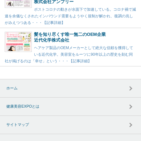
株式会社アンプリー
ポストコロナの動きが水面下で加速している。コロナ禍で減
速を余儀なくされたインバウンド需要もようやく規制が解かれ、復調の兆し
がみえつつある・・・【記事詳細】
髪を知り尽くす唯一無二のOEM企業
近代化学株式会社
ヘアケア製品のOEMメーカーとして絶大な信頼を獲得して
いる近代化学。美容室をルーツに90年以上の歴史を刻む同
社が掲げるのは「幸せ」という・・・【記事詳細】
ホーム
健康美容EXPOとは
サイトマップ