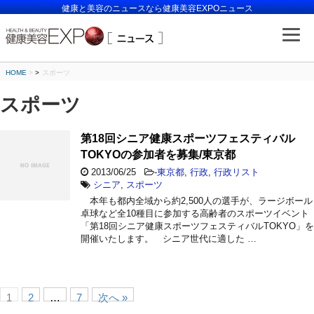
健康と美容のニュースなら健康美容EXPOニュース
HOME
>
スポーツ
スポーツ
第18回シニア健康スポーツフェスティバル
TOKYOの参加者を募集/東京都
2013/06/25
-
東京都
,
行政
,
行政リスト
シニア
,
スポーツ
本年も都内全域から約2,500人の選手が、ラージボール
卓球など全10種目に参加する高齢者のスポーツイベント
「第18回シニア健康スポーツフェスティバルTOKYO」を
開催いたします。 シニア世代に適した …
1
2
…
7
次へ »