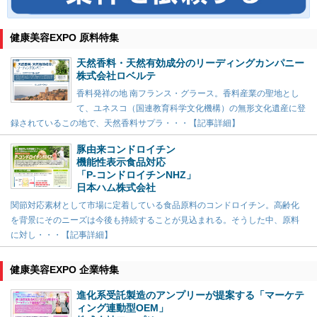
健康美容EXPO 原料特集
天然香料・天然有効成分のリーディングカンパニー
株式会社ロベルテ
香料発祥の地 南フランス・グラース。香料産業の聖地とし
て、ユネスコ（国連教育科学文化機構）の無形文化遺産に登
録されているこの地で、天然香料サプラ・・・【記事詳細】
豚由来コンドロイチン
機能性表示食品対応
「P-コンドロイチンNHZ」
日本ハム株式会社
関節対応素材として市場に定着している食品原料のコンドロイチン。高齢化
を背景にそのニーズは今後も持続することが見込まれる。そうした中、原料
に対し・・・【記事詳細】
健康美容EXPO 企業特集
進化系受託製造のアンプリーが提案する「マーケテ
ィング連動型OEM」