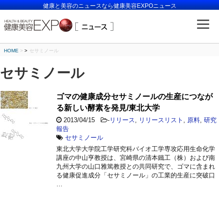
健康と美容のニュースなら健康美容EXPOニュース
HOME
>
セサミノール
セサミノール
ゴマの健康成分セサミノールの生産につなが
る新しい酵素を発見/東北大学
2013/04/15
-
リリース
,
リリースリスト
,
原料
,
研究
報告
セサミノール
東北大学大学院工学研究科バイオ工学専攻応用生命化学
講座の中山亨教授は、宮崎県の清本鐵工（株）および南
九州大学の山口雅篤教授との共同研究で、ゴマに含まれ
る健康促進成分「セサミノール」の工業的生産に突破口
…