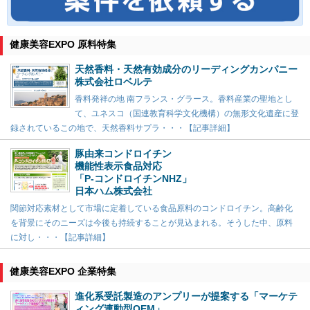
健康美容EXPO 原料特集
天然香料・天然有効成分のリーディングカンパニー
株式会社ロベルテ
香料発祥の地 南フランス・グラース。香料産業の聖地とし
て、ユネスコ（国連教育科学文化機構）の無形文化遺産に登
録されているこの地で、天然香料サプラ・・・【記事詳細】
豚由来コンドロイチン
機能性表示食品対応
「P-コンドロイチンNHZ」
日本ハム株式会社
関節対応素材として市場に定着している食品原料のコンドロイチン。高齢化
を背景にそのニーズは今後も持続することが見込まれる。そうした中、原料
に対し・・・【記事詳細】
健康美容EXPO 企業特集
進化系受託製造のアンプリーが提案する「マーケテ
ィング連動型OEM」