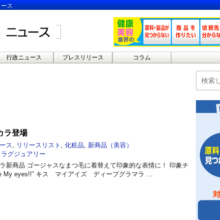
ュース
行政ニュース
プレスリリース
コラム
カラ登場
ース
,
リリースリスト
,
化粧品
,
新商品（美容）
,
ラグジュアリー
マスカラ新商品 ゴージャスなまつ毛に着替えて印象的な表情に！ 印象チ
e My eyes!!” キス マイアイズ ディープグラマラ …