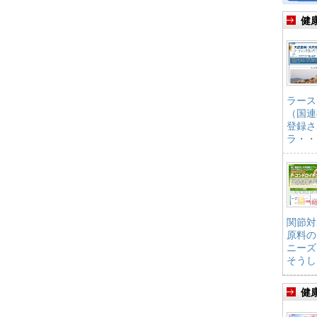
健
ラース
（国連
登録さ
ラ・・
関節対
原料の
ニーズ
そうし
健