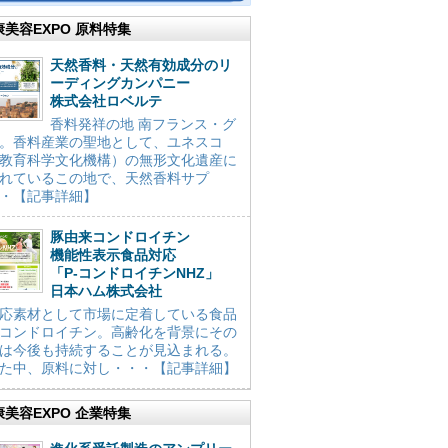
康美容EXPO 原料特集
天然香料・天然有効成分のリ
ーディングカンパニー
株式会社ロベルテ
香料発祥の地 南フランス・グ
。香料産業の聖地として、ユネスコ
教育科学文化機構）の無形文化遺産に
れているこの地で、天然香料サプ
・【記事詳細】
豚由来コンドロイチン
機能性表示食品対応
「P-コンドロイチンNHZ」
日本ハム株式会社
応素材として市場に定着している食品
コンドロイチン。高齢化を背景にその
は今後も持続することが見込まれる。
た中、原料に対し・・・【記事詳細】
康美容EXPO 企業特集