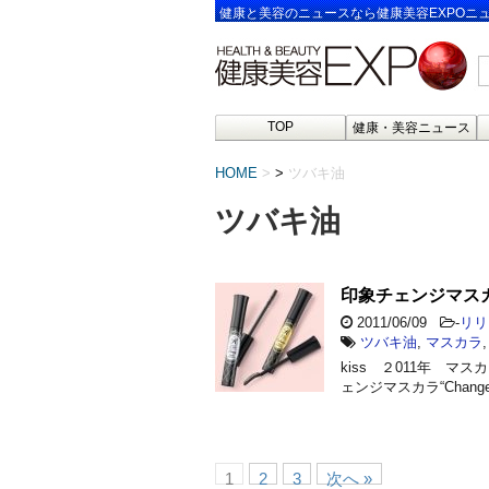
健康と美容のニュースなら健康美容EXPOニ
TOP
健康・美容ニュース
HOME
>
ツバキ油
ツバキ油
印象チェンジマス
2011/06/09
-
リリ
ツバキ油
,
マスカラ
kiss ２011年 
ェンジマスカラ“Chang
1
2
3
次へ »