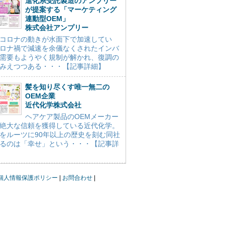
進化系受託製造のアンプリー
が提案する「マーケティング
連動型OEM」
株式会社アンプリー
コロナの動きが水面下で加速してい
ロナ禍で減速を余儀なくされたインバ
需要もようやく規制が解かれ、復調の
みえつつある・・・【記事詳細】
髪を知り尽くす唯一無二の
OEM企業
近代化学株式会社
ヘアケア製品のOEMメーカー
絶大な信頼を獲得している近代化学。
をルーツに90年以上の歴史を刻む同社
るのは「幸せ」という・・・【記事詳
個人情報保護ポリシー
お問合わせ