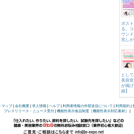
ポスト
る。コ
ウンド
兆しが
として
美容室
が掲げ
細】
トマップ
会社概要
求人情報
ヘルプ
利用者情報の外部送信について
利用規約
プレスリリース・ニュース受付
機能性表示食品制度［機能性表示対応素材］