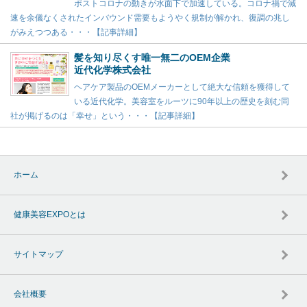
ポストコロナの動きが水面下で加速している。コロナ禍で減
速を余儀なくされたインバウンド需要もようやく規制が解かれ、復調の兆し
がみえつつある・・・【記事詳細】
髪を知り尽くす唯一無二のOEM企業
近代化学株式会社
ヘアケア製品のOEMメーカーとして絶大な信頼を獲得して
いる近代化学。美容室をルーツに90年以上の歴史を刻む同
社が掲げるのは「幸せ」という・・・【記事詳細】
ホーム
健康美容EXPOとは
サイトマップ
会社概要