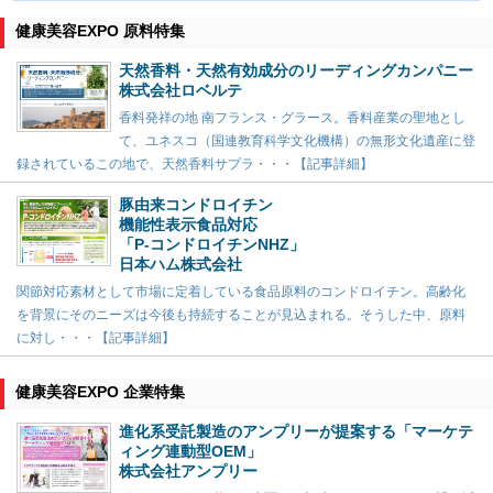
健康美容EXPO 原料特集
天然香料・天然有効成分のリーディングカンパニー
株式会社ロベルテ
香料発祥の地 南フランス・グラース。香料産業の聖地とし
て、ユネスコ（国連教育科学文化機構）の無形文化遺産に登
録されているこの地で、天然香料サプラ・・・【記事詳細】
豚由来コンドロイチン
機能性表示食品対応
「P-コンドロイチンNHZ」
日本ハム株式会社
関節対応素材として市場に定着している食品原料のコンドロイチン。高齢化
を背景にそのニーズは今後も持続することが見込まれる。そうした中、原料
に対し・・・【記事詳細】
健康美容EXPO 企業特集
進化系受託製造のアンプリーが提案する「マーケテ
ィング連動型OEM」
株式会社アンプリー