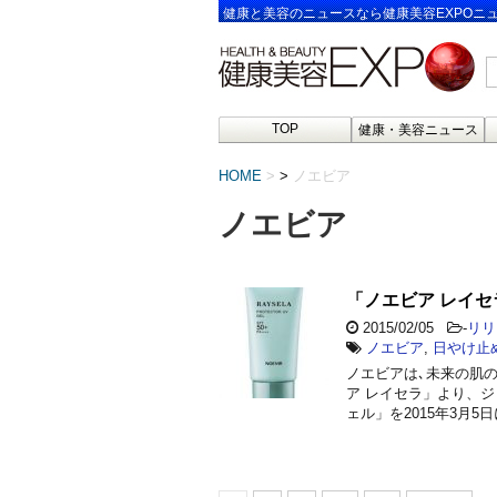
健康と美容のニュースなら健康美容EXPOニ
TOP
健康・美容ニュース
HOME
>
ノエビア
ノエビア
「ノエビア レイセ
2015/02/05
-
リリ
ノエビア
,
日やけ止
ノエビアは､未来の肌
ア レイセラ」より、ジ
ェル」を2015年3月5