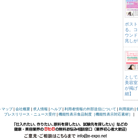
ポスト
る。コ
ウンド
兆しが
として
美容室
が掲げ
細】
トマップ
会社概要
求人情報
ヘルプ
利用者情報の外部送信について
利用規約
プレスリリース・ニュース受付
機能性表示食品制度［機能性表示対応素材］