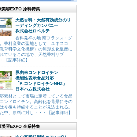
康美容EXPO 原料特集
天然香料・天然有効成分のリ
ーディングカンパニー
株式会社ロベルテ
香料発祥の地 南フランス・グ
。香料産業の聖地として、ユネスコ
教育科学文化機構）の無形文化遺産に
れているこの地で、天然香料サプ
・【記事詳細】
豚由来コンドロイチン
機能性表示食品対応
「P-コンドロイチンNHZ」
日本ハム株式会社
応素材として市場に定着している食品
コンドロイチン。高齢化を背景にその
は今後も持続することが見込まれる。
た中、原料に対し・・・【記事詳細】
康美容EXPO 企業特集