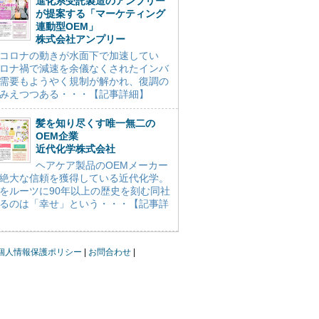
進化系受託製造のアンプリー
が提案する「マーケティング
連動型OEM」
株式会社アンプリー
コロナの動きが水面下で加速してい
ロナ禍で減速を余儀なくされたインバ
需要もようやく規制が解かれ、復調の
みえつつある・・・【記事詳細】
髪を知り尽くす唯一無二の
OEM企業
近代化学株式会社
ヘアケア製品のOEMメーカー
絶大な信頼を獲得している近代化学。
をルーツに90年以上の歴史を刻む同社
るのは「幸せ」という・・・【記事詳
個人情報保護ポリシー
お問合わせ