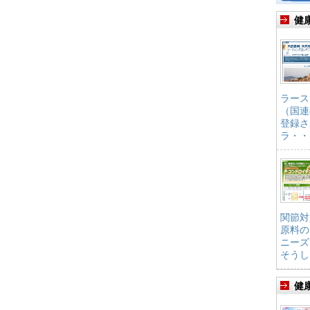
健
ラース
（国連
登録さ
ラ・・
関節対
原料の
ニーズ
そうし
健