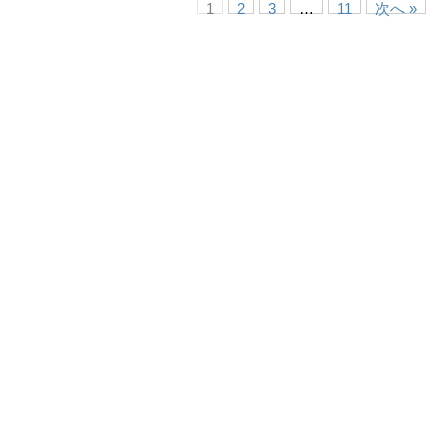
1
2
3
…
11
次へ »