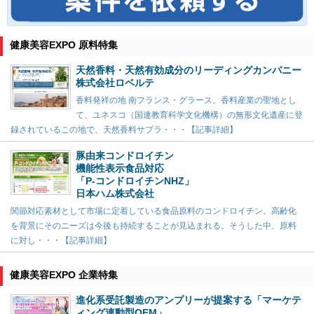
健康美容EXPO 原料特集
天然香料・天然有効成分のリーディングカンパニー
株式会社ロベルテ
香料発祥の地 南フランス・グラース。香料産業の聖地とし
て、ユネスコ（国連教育科学文化機構）の無形文化遺産に登
録されているこの地で、天然香料サプラ・・・【記事詳細】
豚由来コンドロイチン
機能性表示食品対応
「P-コンドロイチンNHZ」
日本ハム株式会社
関節対応素材として市場に定着している食品原料のコンドロイチン。高齢化
を背景にそのニーズは今後も持続することが見込まれる。そうした中、原料
に対し・・・【記事詳細】
健康美容EXPO 企業特集
進化系受託製造のアンプリーが提案する「マーケテ
ィング連動型OEM」