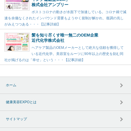
株式会社アンプリー
ポストコロナの動きが水面下で加速している。コロナ禍で減
速を余儀なくされたインバウンド需要もようやく規制が解かれ、復調の兆し
がみえつつある・・・【記事詳細】
髪を知り尽くす唯一無二のOEM企業
近代化学株式会社
ヘアケア製品のOEMメーカーとして絶大な信頼を獲得して
いる近代化学。美容室をルーツに90年以上の歴史を刻む同
社が掲げるのは「幸せ」という・・・【記事詳細】
ホーム
健康美容EXPOとは
サイトマップ