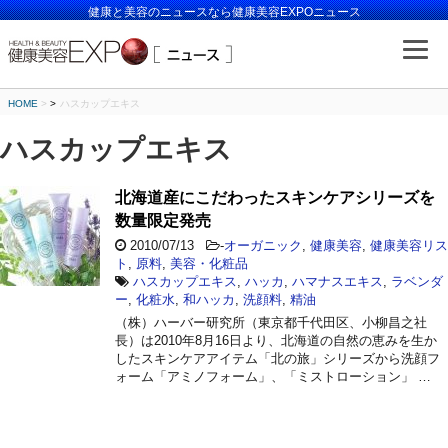
健康と美容のニュースなら健康美容EXPOニュース
HOME
>
ハスカップエキス
ハスカップエキス
北海道産にこだわったスキンケアシリーズを
数量限定発売
2010/07/13
-
オーガニック
,
健康美容
,
健康美容リス
ト
,
原料
,
美容・化粧品
ハスカップエキス
,
ハッカ
,
ハマナスエキス
,
ラベンダ
ー
,
化粧水
,
和ハッカ
,
洗顔料
,
精油
（株）ハーバー研究所（東京都千代田区、小柳昌之社
長）は2010年8月16日より、北海道の自然の恵みを生か
したスキンケアアイテム「北の旅」シリーズから洗顔フ
ォーム「アミノフォーム」、「ミストローション」 …