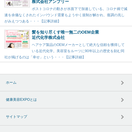
株式会社アンプリー
ポストコロナの動きが水面下で加速している。コロナ禍で減
速を余儀なくされたインバウンド需要もようやく規制が解かれ、復調の兆し
がみえつつある・・・【記事詳細】
髪を知り尽くす唯一無二のOEM企業
近代化学株式会社
ヘアケア製品のOEMメーカーとして絶大な信頼を獲得して
いる近代化学。美容室をルーツに90年以上の歴史を刻む同
社が掲げるのは「幸せ」という・・・【記事詳細】
ホーム
健康美容EXPOとは
サイトマップ