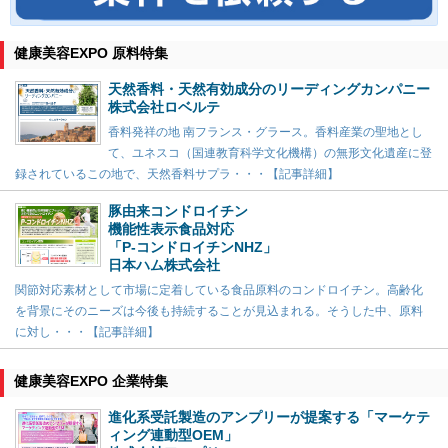
健康美容EXPO 原料特集
天然香料・天然有効成分のリーディングカンパニー
株式会社ロベルテ
香料発祥の地 南フランス・グラース。香料産業の聖地とし
て、ユネスコ（国連教育科学文化機構）の無形文化遺産に登
録されているこの地で、天然香料サプラ・・・【記事詳細】
豚由来コンドロイチン
機能性表示食品対応
「P-コンドロイチンNHZ」
日本ハム株式会社
関節対応素材として市場に定着している食品原料のコンドロイチン。高齢化
を背景にそのニーズは今後も持続することが見込まれる。そうした中、原料
に対し・・・【記事詳細】
健康美容EXPO 企業特集
進化系受託製造のアンプリーが提案する「マーケテ
ィング連動型OEM」