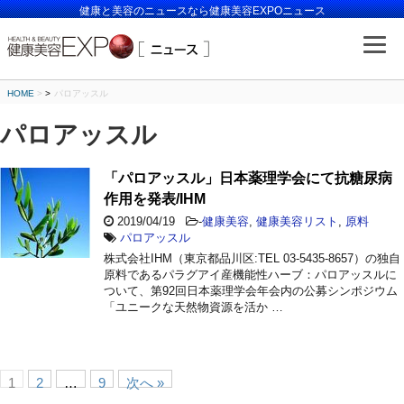
健康と美容のニュースなら健康美容EXPOニュース
HOME
>
パロアッスル
パロアッスル
「パロアッスル」日本薬理学会にて抗糖尿病
作用を発表/IHM
2019/04/19
-
健康美容
,
健康美容リスト
,
原料
パロアッスル
株式会社IHM（東京都品川区:TEL 03-5435-8657）の独自
原料であるパラグアイ産機能性ハーブ：パロアッスルに
ついて、第92回日本薬理学会年会内の公募シンポジウム
「ユニークな天然物資源を活か …
1
2
…
9
次へ »